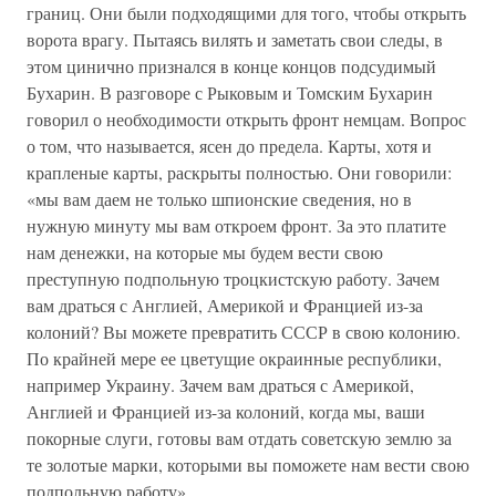
границ. Они были подходящими для того, чтобы открыть
ворота врагу. Пытаясь вилять и заметать свои следы, в
этом цинично признался в конце концов подсудимый
Бухарин. В разговоре с Рыковым и Томским Бухарин
говорил о необходимости открыть фронт немцам. Вопрос
о том, что называется, ясен до предела. Карты, хотя и
крапленые карты, раскрыты полностью. Они говорили:
«мы вам даем не только шпионские сведения, но в
нужную минуту мы вам откроем фронт. За это платите
нам денежки, на которые мы будем вести свою
преступную подпольную троцкистскую работу. Зачем
вам драться с Англией, Америкой и Францией из-за
колоний? Вы можете превратить СССР в свою колонию.
По крайней мере ее цветущие окраинные республики,
например Украину. Зачем вам драться с Америкой,
Англией и Францией из-за колоний, когда мы, ваши
покорные слуги, готовы вам отдать советскую землю за
те золотые марки, которыми вы поможете нам вести свою
подпольную работу».