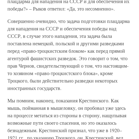
плацдарма для нападения на СССР и для обеспечения их
победы?» – Рыков ответил: «Да, это несомненно».
Совершенно очевидно, что задача подготовки плацдарма
для нападения на СССР и обеспечения победы над
СССР, в случае этого нападения, эта задача была
поставлена немецкой, польской и другими разведками
перед «право-троцкистским блоком» как перед прямой
агентурой фашистских разведок. Это говорит о том, что
прав Чернов, свидетельствующий о том, что настоящим-
то хозяином «право-троцкистского блока», кроме
Троцкого, были действительно разведки некоторых
иностранных государств.
Мы помним, наконец, показания Крестинского. Как
мышь, пойманная в мышеловку, он пробовал уже здесь
на процессе метаться из стороны в сторону, нащупывая
возможные пути своего спасения, но это оказалось
безнадежным. Крестинский признал, что уже в 1920–
1921 гг., по указанию Троцкого, он, Крестинский, вел