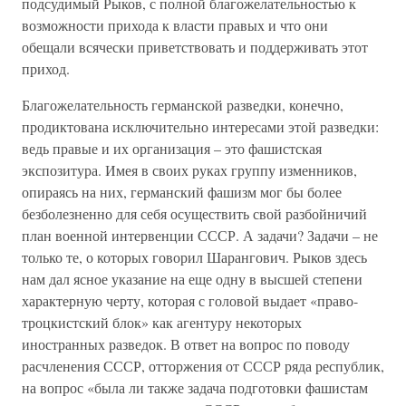
подсудимый Рыков, с полной благожелательностью к
возможности прихода к власти правых и что они
обещали всячески приветствовать и поддерживать этот
приход.
Благожелательность германской разведки, конечно,
продиктована исключительно интересами этой разведки:
ведь правые и их организация – это фашистская
экспозитура. Имея в своих руках группу изменников,
опираясь на них, германский фашизм мог бы более
безболезненно для себя осуществить свой разбойничий
план военной интервенции СССР. А задачи? Задачи – не
только те, о которых говорил Шарангович. Рыков здесь
нам дал ясное указание на еще одну в высшей степени
характерную черту, которая с головой выдает «право-
троцкистский блок» как агентуру некоторых
иностранных разведок. В ответ на вопрос по поводу
расчленения СССР, отторжения от СССР ряда республик,
на вопрос «была ли также задача подготовки фашистам