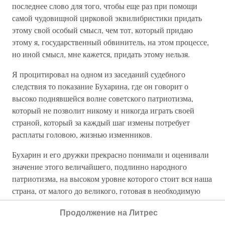
последнее слово для того, чтобы еще раз при помощи
самой чудовищной цирковой эквилибристики придать
этому свой особый смысл, чем тот, который придаю
этому я, государственный обвинитель, на этом процессе,
но иной смысл, мне кажется, придать этому нельзя.
Я процитировал на одном из заседаний судебного
следствия то показание Бухарина, где он говорит о
высоко поднявшейся волне советского патриотизма,
который не позволит никому и никогда играть своей
страной, который за каждый шаг измены потребует
расплаты головою, жизнью изменников.
Бухарин и его дружки прекрасно понимали и оценивали
значение этого величайшего, подлинно народного
патриотизма, на высоком уровне которого стоит вся наша
страна, от малого до великого, готовая в необходимую
минуту своей грудью заслонить свою отчизну от
Продолжение на Литрес
нашествия иностранных интервентов. Они учитывали