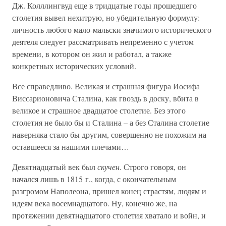
Дж. Колллингвуд еще в тридцатые годы прошедшего
столетия вывел нехитрую, но убедительную формулу:
личность любого мало-мальски значимого исторического
деятеля следует рассматривать непременно с учетом
времени, в котором он жил и работал, а также
конкретных исторических условий.
Все справедливо. Великая и страшная фигура Иосифа
Виссарионовича Сталина, как гвоздь в доску, вбита в
великое и страшное двадцатое столетие. Без этого
столетия не было бы и Сталина – а без Сталина столетие
наверняка стало бы другим, совершенно не похожим на
оставшееся за нашими плечами…
Девятнадцатый век был
скучен
. Строго говоря, он
начался лишь в 1815 г., когда, с окончательным
разгромом Наполеона, пришел конец страстям, людям и
идеям века восемнадцатого. Ну, конечно же, на
протяжении девятнадцатого столетия хватало и войн, и