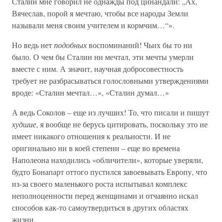
Сталин мне говорил не однажды под цинандали: „Ах,
Вячеслав, порой я мечтаю, чтобы все народы Земли
называли меня своим учителем и кормчим…“».
Но ведь нет
подобных
воспоминаний! Чьих бы то ни
было. О чем бы Сталин ни мечтал, эти мечты умерли
вместе с ним. А значит, научная добросовестность
требует не разбрасываться голословными утверждениями
вроде: «Сталин мечтал…», «Сталин думал…»
А ведь Соколов – еще из лучших! То, что писали и пишут
худшие
, я вообще не берусь цитировать, поскольку это не
имеет никакого отношения к реальности. И не
оригинально ни в коей степени – еще во времена
Наполеона находились «обличители», которые уверяли,
будто Бонапарт оттого пустился завоевывать Европу, что
из-за своего маленького роста испытывал комплекс
неполноценности перед женщинами и отчаянно искал
способов как-то самоутвердиться в других областях
жизни.