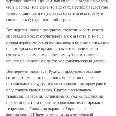
чертовой матери. Причем, как сплошь и рядом случалось
(то в Париже, то в Вене, то в других местах) пресловутая
«революция» так и не успевала охватить всю страну и
сводилась к бунту столичной черни.
Все переменилось в двадцатом столетии – быть может,
справедливо будет отсчитывать его с августа 1914 г., с
начала первой мировой войны, ведь и она сама нисколько
не походила на все прежние, так что вполне можно
считать ее неким символическим рубежом, ничего
общего не имеющим с чисто хронологическими датами.
Все переменилось, все! Рухнули просуществовавшие
сотни лет империи, появилось множество новых,
независимых государств (существование которых ранее
представить было нельзя). Прахом рассыпались
традиции, иерархии, установления, уже не годился ни
прежний опыт, ни прежние родословные, ни прежние
теоретики… Только на окраинах Европы, во
флегматичной Швеции, скажем, да в чистенькой