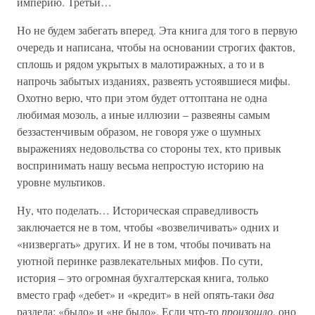
империю. Третьи…
Но не будем забегать вперед. Эта книга для того в первую
очередь и написана, чтобы на основании строгих фактов,
сплошь и рядом укрытых в малотиражных, а то и в
напрочь забытых изданиях, развеять устоявшиеся мифы.
Охотно верю, что при этом будет оттоптана не одна
любимая мозоль, а иные иллюзии – развеяны самым
беззастенчивым образом, не говоря уже о шумных
выражениях недовольства со стороны тех, кто привык
воспринимать нашу весьма непростую историю на
уровне мультиков.
Ну, что поделать… Историческая справедливость
заключается не в том, чтобы «возвеличивать» одних и
«низвергать» других. И не в том, чтобы почивать на
уютной перинке развлекательных мифов. По сути,
история – это огромная бухгалтерская книга, только
вместо граф «дебет» и «кредит» в ней опять-таки
два
раздела: «было» и «не было». Если что-то
произошло
, оно