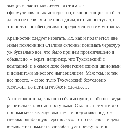
эмоциям, частенько отступал от им же
сформулированных методов, но, в конце концов, он был
далеко не первым и не последним, кто так поступал, и
это ничуть не обесценивает предложенную им методику.
Крайностей следует избегать. Их, как и полагается, две.
Иные поклонники Сталина склонны понимать чересчур
уж буквально все, что было при нем провозглашено и
объявлено, – верят, например, что Тухачевский с
компанией и в самом деле были германскими шпионами
и наймитами мирового империализма. Меж тем, не так
все просто, – свою пулю Тухачевский безусловно
заслужил, но истина глубже и сложнее…
Антисталинисты, как они себя именуют, наоборот, видят
решительно за всеми поступками Сталина примитивно
понимаемую «жажду власти» – и подгоняют под эту
глубоко ошибочную версию абсолютно все слова и дела
вождя. Что нимало не способствует поиску истины.