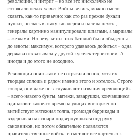
революций, и интриг – но все это нисколечко не
сотрясало неких
основ
. Войны велись, можно смело
сказать, как-то привычно: как сто раз прежде бухали
пушки, неслась в атаку кавалерия и палила пехота,
генералы картинно манипулировали шпагами, а маршалы
– жезлами. Но результаты этих баталий были обыденны
до зевоты: максимум, которого удавалось добиться – одна
держава отхватывала у другой кусочек территории. А
иногда и до этого не доходило.
Революции опять-таки не сотрясали основ, хотя их
творцам сплошь и рядом именно этого и хотелось. Строго
говоря, они даже не заслуживают названия «революций»
– всего-навсего бунты, мятежи, заварушки, кончавшиеся
одинаково: какое-то время на улицах восторженно
витийствует мятежная толпа, громоздя баррикады и
вздергивая на фонари подвернувшихся под руку
сановников, но потом обязательно появляются
правительственные войска и сметают все картечью к