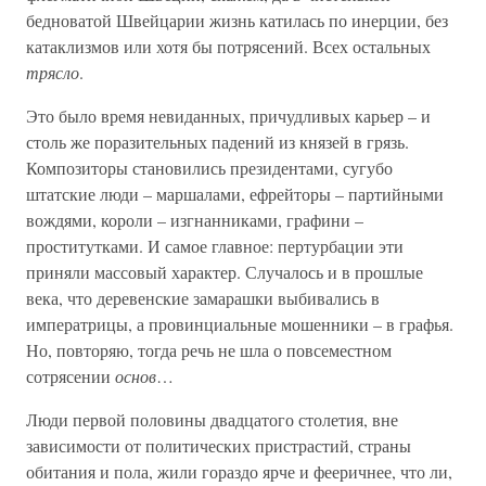
бедноватой Швейцарии жизнь катилась по инерции, без
катаклизмов или хотя бы потрясений. Всех остальных
трясло
.
Это было время невиданных, причудливых карьер – и
столь же поразительных падений из князей в грязь.
Композиторы становились президентами, сугубо
штатские люди – маршалами, ефрейторы – партийными
вождями, короли – изгнанниками, графини –
проститутками. И самое главное: пертурбации эти
приняли массовый характер. Случалось и в прошлые
века, что деревенские замарашки выбивались в
императрицы, а провинциальные мошенники – в графья.
Но, повторяю, тогда речь не шла о повсеместном
сотрясении
основ
…
Люди первой половины двадцатого столетия, вне
зависимости от политических пристрастий, страны
обитания и пола, жили гораздо ярче и фееричнее, что ли,