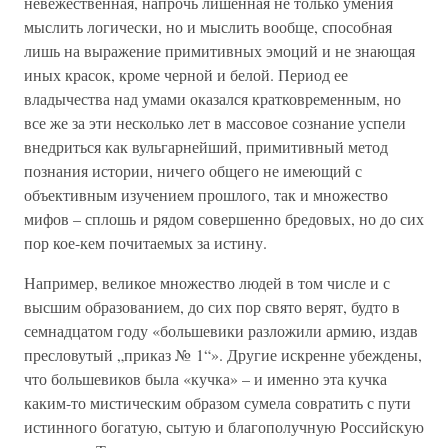
невежественная, напрочь лишенная не только умения
мыслить логически, но и мыслить вообще, способная
лишь на выражение примитивных эмоций и не знающая
иных красок, кроме черной и белой. Период ее
владычества над умами оказался кратковременным, но
все же за эти несколько лет в массовое сознание успели
внедриться как вульгарнейший, примитивный метод
познания истории, ничего общего не имеющий с
объективным изучением прошлого, так и множество
мифов – сплошь и рядом совершенно бредовых, но до сих
пор кое-кем почитаемых за истину.
Например, великое множество людей в том числе и с
высшим образованием, до сих пор свято верят, будто в
семнадцатом году «большевики разложили армию, издав
пресловутый „приказ № 1“». Другие искренне убеждены,
что большевиков была «кучка» – и именно эта кучка
каким-то мистическим образом сумела совратить с пути
истинного богатую, сытую и благополучную Российскую