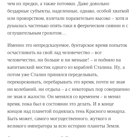
чем их предки, а также потомки. Даже довольно
бездарные субъекты, наделенные, однако, особой хваткой
или проворством, взлетали поразительно высоко – хотя и
рушились
частенько опять-таки в феерическом сиянии и с
оглушительным грохотом…
Именно это непредсказуемое, бунтарское время попыток
осчастливить на свой лад человечество – все
человечество, ни больше и ни меньше! – и
подняло
на
капитанский мостик одного из кораблей Сталина. Ну, а
потом уже Сталин принялся переделывать,
перекореживать, перебарывать это время, почти не зная
ни колебаний, ни отдыха – а с некоторых пор совершенно
не зная и жалости. Он менялся со временем – и менял
время, пока был в состоянии это делать. И в конце
концов над планетой поднялась тень Красного монарха.
Быть может, самого могущественного, жуткого и
великого императора за всю историю планеты Земля.