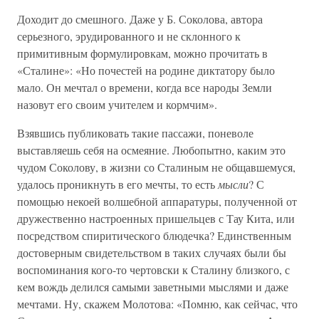
Доходит до смешного. Даже у Б. Соколова, автора
серьезного, эрудированного и не склонного к
примитивным формулировкам, можно прочитать в
«Сталине»: «Но почестей на родине диктатору было
мало. Он мечтал о времени, когда все народы Земли
назовут его своим учителем и кормчим».
Взявшись публиковать такие пассажи, поневоле
выставляешь себя на осмеяние. Любопытно, каким это
чудом Соколову, в жизни со Сталиным не общавшемуся,
удалось проникнуть в его мечты, то есть
мысли
? С
помощью некоей волшебной аппаратуры, полученной от
дружественно настроенных пришельцев с Тау Кита, или
посредством спиритического блюдечка? Единственным
достоверным свидетельством в таких случаях были бы
воспоминания кого-то чертовски к Сталину близкого, с
кем вождь делился самыми заветными мыслями и даже
мечтами. Ну, скажем Молотова: «Помню, как сейчас, что