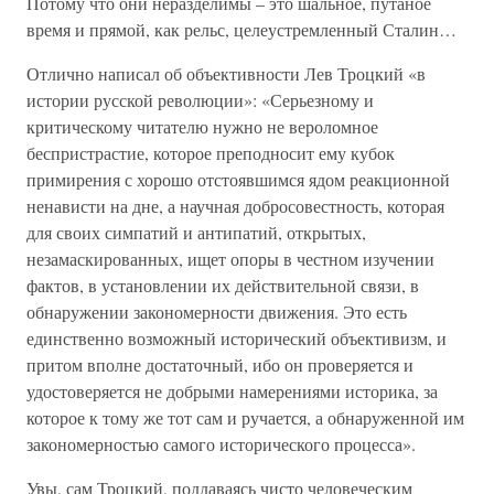
Потому что они неразделимы – это шальное, путаное
время и прямой, как рельс, целеустремленный Сталин…
Отлично написал об объективности Лев Троцкий «в
истории русской революции»: «Серьезному и
критическому читателю нужно не вероломное
беспристрастие, которое преподносит ему кубок
примирения с хорошо отстоявшимся ядом реакционной
ненависти на дне, а научная добросовестность, которая
для своих симпатий и антипатий, открытых,
незамаскированных, ищет опоры в честном изучении
фактов, в установлении их действительной связи, в
обнаружении закономерности движения. Это есть
единственно возможный исторический объективизм, и
притом вполне достаточный, ибо он проверяется и
удостоверяется не добрыми намерениями историка, за
которое к тому же тот сам и ручается, а обнаруженной им
закономерностью самого исторического процесса».
Увы, сам Троцкий, поддаваясь чисто человеческим