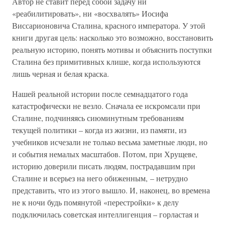
Автор не ставит перед собой задачу ни
«реабилитировать», ни «восхвалять» Иосифа
Виссарионовича Сталина, красного императора. У этой
книги другая цель: насколько это возможно, восстановить
реальную историю, понять мотивы и объяснить поступки
Сталина без примитивных клише, когда используются
лишь черная и белая краска.
Нашей реальной истории после семнадцатого года
катастрофически не везло. Сначала ее искромсали при
Сталине, подчиняясь сиюминутным требованиям
текущей политики – когда из жизни, из памяти, из
учебников исчезали не только весьма заметные люди, но
и события немалых масштабов. Потом, при Хрущеве,
историю доверили писать людям, пострадавшим при
Сталине и всерьез на него обиженным, – нетрудно
представить, что из этого вышло. И, наконец, во времена
не к ночи будь помянутой «перестройки» к делу
подключилась советская интеллигенция – горластая и