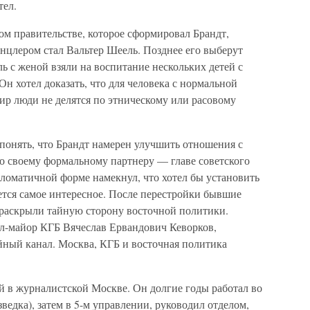
тел.
ом правительстве, которое сформировал Брандт,
нцлером стал Вальтер Шеель. Позднее его выберут
 с женой взяли на воспитание нескольких детей с
Он хотел доказать, что для человека с нормальной
ир люди не делятся по этническому или расовому
онять, что Брандт намерен улучшить отношения с
 своему формальному партнеру — главе советского
ломатичной форме намекнул, что хотел бы установить
ется самое интересное. После перестройки бывшие
раскрыли тайную сторону восточной политики.
л-майор КГБ Вячеслав Ервандович Кеворков,
ный канал. Москва, КГБ и восточная политика
й в журналистской Москве. Он долгие годы работал во
ведка), затем в 5-м управлении, руководил отделом,