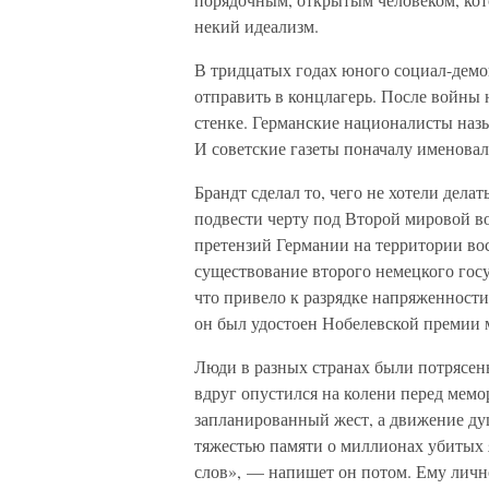
некий идеализм.
В тридцатых годах юного социал-демок
отправить в концлагерь. После войны 
стенке. Германские националисты наз
И советские газеты поначалу именовал
Брандт сделал то, чего не хотели дела
подвести черту под Второй мировой в
претензий Германии на территории во
существование второго немецкого гос
что привело к разрядке напряженности
он был удостоен Нобелевской премии 
Люди в разных странах были потрясены
вдруг опустился на колени перед мемо
запланированный жест, а движение ду
тяжестью памяти о миллионах убитых я 
слов», — напишет он потом. Ему лично 