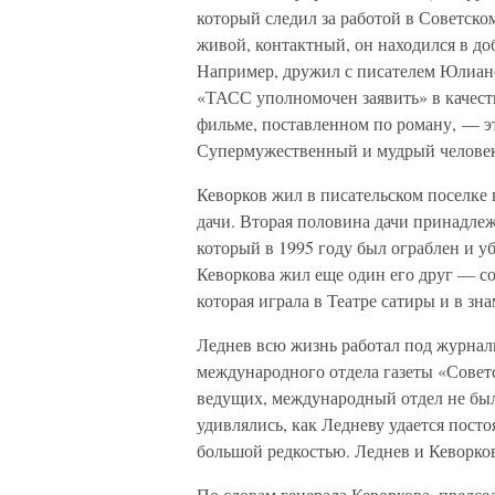
который следил за работой в Советск
живой, контактный, он находился в 
Например, дружил с писателем Юлиан
«ТАСС уполномочен заявить» в качеств
фильме, поставленном по роману, — эт
Супермужественный и мудрый челове
Кеворков жил в писательском поселке
дачи. Вторая половина дачи принадле
который в 1995 году был ограблен и уб
Кеворкова жил еще один его друг — с
которая играла в Театре сатиры и в зн
Леднев всю жизнь работал под журна
международного отдела газеты «Советс
ведущих, международный отдел не был 
удивлялись, как Ледневу удается пост
большой редкостью. Леднев и Кеворков
По словам генерала Кеворкова, предс