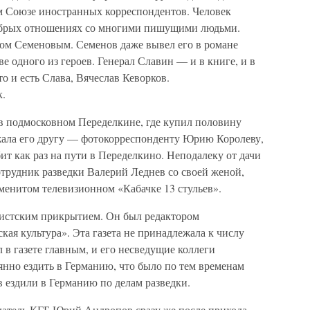
ом Союзе иностранных корреспондентов. Человек
добрых отношениях со многими пишущими людьми.
ом Семеновым. Семенов даже вывел его в романе
е одного из героев. Генерал Славин — и в книге, и в
о и есть Слава, Вячеслав Кеворков.
к.
 в подмосковном Переделкине, где купил половину
жала его другу — фотокорреспонденту Юрию Королеву,
ит как раз на пути в Переделкино. Неподалеку от дачи
отрудник разведки Валерий Леднев со своей женой,
аменитом телевизионном «Кабачке 13 стульев».
листским прикрытием. Он был редактором
кая культура». Эта газета не принадлежала к числу
в газете главным, и его несведущие коллеги
оянно ездить в Германию, что было по тем временам
 ездили в Германию по делам разведки.
едатель КГБ Юрий Андропов сразу же после прихода