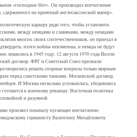
тельном «господине Нет». Он производил впечатление
а, сдержанного на приятный англосаксонский манер».
политическую карьеру ради того, чтобы установить
сскими, между немцами и славянами, между немцами
клятия многих своих соотечественников, он приехал в
дтвердить: итоги войны неизменны, и немцы не будут
они лишились в 1945 году. 12 августа 1970 года Вилли
ский договор. ФРГ и Советский Союз признали
договорились решать спорные вопросы только мирным
рахе перед советскими танками. Московский договор,
пейцев. И Москва несколько успокоилась, убедившись
е готовится к военному реваншу. Восточная политика
 спокойной и разумной.
цами произвел поначалу пугающее впечатление.
 мидовскому германисту Валентину Михайловичу
 обкомов. На Смоленщине, в Белоруссии и Предуралье