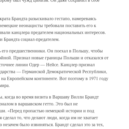
рата Брандта разыскивало гестапо, намереваясь
немецкие неонацисты требовали поставить его к
ывали канцлера предателем национальных интересов.
и Брандта социал-предателем.
ть его предшественники. Он поехал в Польшу, чтобы
ойной. Признал новые границы Польши и отказался от
сточнее линии Одер — Нейсе. Канцлер признал
ударства — Германской Демократической Республики,
 на Европейском континенте. Вот поэтому в 1971 году
мира.
, когда во время визита в Варшаву Вилли Брандт
риалом в варшавском гетто. Это был не
ши. «Перед пропастью немецкой истории и под
сделал то, что делают люди, когда им не хватает
незачем было извиняться. Брандт сделал это за тех,