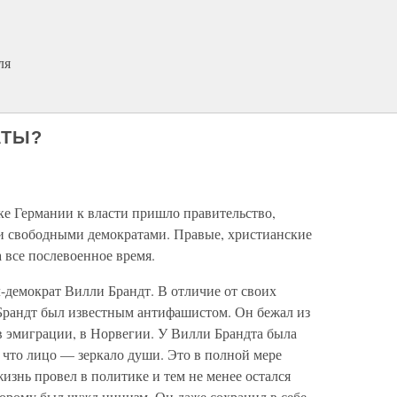
ля
АТЫ?
ке Германии к власти пришло правительство,
и свободными демократами. Правые, христианские
 все послевоенное время.
-демократ Вилли Брандт. В отличие от своих
Брандт был известным антифашистом. Он бежал из
в эмиграции, в Норвегии. У Вилли Брандта была
, что лицо — зеркало души. Это в полной мере
изнь провел в политике и тем не менее остался
орому был чужд цинизм. Он даже сохранил в себе