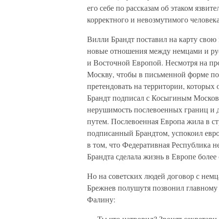
его себе по рассказам об этаком язви
корректного и невозмутимого человек
Вилли Брандт поставил на карту свою 
новые отношения между немцами и ру
и Восточной Европой. Несмотря на про
Москву, чтобы в письменной форме по
претендовать на территории, которых 
Брандт подписал с Косыгиным Москов
нерушимость послевоенных границ и 
путем. Послевоенная Европа жила в ст
подписанный Брандтом, успокоил евро
в том, что Федеративная Республика н
Брандта сделала жизнь в Европе более
Но на советских людей договор с нем
Брежнев полушутя позвонил главному
Фалину:
— Ты что натворил? Звонят секретари