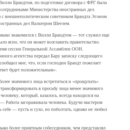
Вилли Брандтом, по подготовке договора с ФРГ была
а сотрудниками Министерства иностранных дел.
ся с внешнеполитическим советником Брандта Эгоном
иностранных дел Вальтером Шеелем.
ромыко знакомился с Вилли Брандтом — тот служил еще
ло ясно, что он может возглавить правительство.
ремя сессии Генеральной Ассамблеи ООН.
ного агентства передал Бару записку следующего
сообщил мне, что, если господин Брандт пожелает
ответ будет положительным».
более значимого лица встретиться и «прощупать»
 трансформировать в просьбу лица менее значимого
человеку, который, казалось, всегда находился на
 — Работа загораживала человека. Будучи мастером
ь себе — пусть и сухо, но поболтать, однако не любил
мыко более приятным собеседником, чем представлял