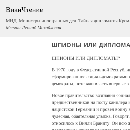
ВикиЧтение
МИД. Министры иностранных дел. Тайная дипломатия Крем
Млечин Леонид Михайлович
ШПИОНЫ ИЛИ ДИПЛОМ
ШПИОНЫ ИЛИ ДИПЛОМАТЫ?
В 1970 году в Федеративной Республи
сформированное социал-демократами 
демократы, потеряли власть впервые за
Новое правительство возглавил социал
предшественников на посту канцлера 
нацистской Германии и провел войну 
чудесная, обаятельная улыбка. Говорят
относилось к Вилли Брандту. Он всю ж
порядочным, открытым человеком, кот