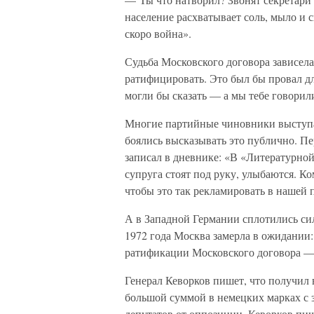
население расхватывает соль, мыло и
скоро война».
Судьба Московского договора зависела 
ратифицировать. Это был бы провал дл
могли бы сказать — а мы тебе говорили
Многие партийные чиновники выступа
боялись высказывать это публично. П
записал в дневнике: «В «Литературной
супруга стоят под руку, улыбаются. К
чтобы это так рекламировать в нашей 
А в Западной Германии сплотились си
1972 года Москва замерла в ожидании: 
ратификации Московского договора — 
Генерал Кеворков пишет, что получил 
большой суммой в немецких марках с з
депутатов от оппозиции. Кеворков пише