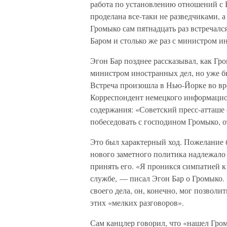
работа по установлению отношений с 
проделана все-таки не разведчиками, 
Громыко сам пятнадцать раз встречал
Баром и столько же раз с министром 
Эгон Бар позднее рассказывал, как Г
министром иностранных дел, но уже бы
Встреча произошла в Нью-Йорке во в
Корреспондент немецкого информацион
содержания: «Советский пресс-атташе 
побеседовать с господином Громыко, 
Это был характерный ход. Пожелание 
нового заметного политика надлежало
принять его. «Я проникся симпатией к 
службе, — писал Эгон Бар о Громыко.
своего дела, он, конечно, мог позволит
этих «мелких разговоров».
Сам канцлер говорил, что «нашел Гро