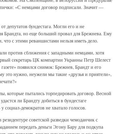
 спички: «С немцами договор подписали. Значит —
от депутатов бундестага. Могли его и не
я Брандта, но еще больший провал для Брежнева. Ему
, что с этими реваншистами нельзя иметь дело.
ли против сближения с западными немцами, хотя
ервый секретарь ЦК компартии Украины Петр Шелест
 газете» появился снимок: Брежнев, Брандт и его
ому это нужно, неужели мы такие «друзья и приятели»,
печати?»
лы, которые пытались торпедировать договор. Весной
удастся ли Брандту добиться в бундестаге
у социал-демократов не хватало голосов.
в резидентуре советской разведки чемоданчик с
аданием передать деньги Эгону Бару для подкупа
т, что передать деньги ему не удалось и он отвез