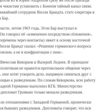
м чекистам установить с Бонном тайный канал связи.
лижайший сотрудник Вилли Брандта, статс-секретарь в
 Бар.
ласти, летом 1963 года, Эгон Бар выступал в
 Он говорил об «изменении посредством сближения»,
(перемены через контакты) ляжет в основу восточной
Вилли Брандт сказал: «Решение германского вопроса
оюзом, а не в конфронтации с ним».
Вячеслав Кеворков и Валерий Леднев. В принципе
 политикам не нравится протокольное общение через
они хотят ускорить дело, напрямую связаться друг с
мощью к разведчикам. По словам Кеворкова, всю работу
падной Германии выполнил КГБ. Министерство
 дипломат Громыко только мешали разведчикам.
али отношениями с Западной Германией, иронически
я бывших разведчиков. Дипломаты говорят, что вся