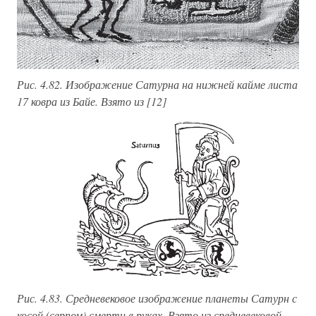
Рис. 4.82. Изображение Сатурна на нижней кайме листа
17 ковра из Байе. Взято из [12]
Рис. 4.83. Средневековое изображение планеты Сатурн с
косой (серпом) смерти в руках. Взято из средневековой