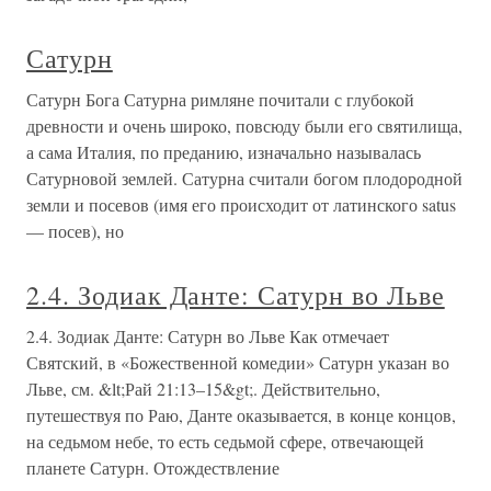
Сатурн
Сатурн Бога Сатурна римляне почитали с глубокой
древности и очень широко, повсюду были его святилища,
а сама Италия, по преданию, изначально называлась
Сатурновой землей. Сатурна считали богом плодородной
земли и посевов (имя его происходит от латинского satus
— посев), но
2.4. Зодиак Данте: Сатурн во Льве
2.4. Зодиак Данте: Сатурн во Льве Как отмечает
Святский, в «Божественной комедии» Сатурн указан во
Льве, см. &lt;Рай 21:13–15&gt;. Действительно,
путешествуя по Раю, Данте оказывается, в конце концов,
на седьмом небе, то есть седьмой сфере, отвечающей
планете Сатурн. Отождествление