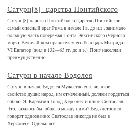
Сатурн[8] царства Понтийского
Сатурн[8] царства Понтийского Царство Понтийское,
самый опасный враг Рима в начале I в. до н.э., занимало
большую часть побережья Понта Эвксинского (Черного
моря). Величайшим правителем его был царь Митридат
VI Евпатор (жил в 132—63 гг. до н.э.). Понт населяли
преимущественно
Сатурн в начале Водолея
Сатурн в начале Водолея Мужество есть великое
свойство души: народ, им отмеченный, должен гордиться
собою. Я. Карамзин Город Херсонес и князь Святослав.
Что, казалось бы, общего между ними? Ведь летописи
говорят однозначно: Святослав никогда не был в
Херсонесе. Однако все