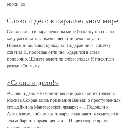
эпохи, со
Слово и дело в параллельном мире
Слово и дело в параллельном мире Я сказку про слёзы
хочу рассказать: Собачка щенят повела погулять.
Нильский большой крокодил, Подкравшись, собачку
схватил И, пообедав отлично, Ударился в слёзы
привычно. Щенята заметили слёзы злодея И пискнули
разом: «Он маму
«Слово и дело!»
«Слово и дело!» Разбойничал и воровал он не только в
Москве.Сохранились признания Ваньки о преступлениях
его шайки на Макарьевской ярмарке.«…Подошли к
Армянскому анбару, где товары сваливают, я усмотрел в
том анбаре тех армян деньги… И чрез скорое время,
поутру, вышел из