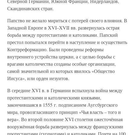
Северной Германии, Южной Франции, Нидерландов,
Скандинавских стран.
Папство не желало мириться с потерей своего влияния. В
Западной Европе в XVI–XVII вв. развернулась острая
борьба между протестантами и католиками. Папский
престол попытался перейти в наступление и осуществить
Контрреформацию. Были проведены реформы
внутреннего устройства церкви, а с целью борьбы с
врагами католичества созданы особые организации,
самой значительной из которых явилось «Общество
Иисуса», или орден иезуитов.
В середине XVI в. в Германии вспыхнула война между
протестантскими и католическими князьями,
закончившаяся в 1555 г. подписанием Аугсбургского
мира, провозгласившего принцип «Чья власть – того и
вера». Во второй половине XVI столетия ожесточённая
вооружённая борьба развернулась между французскими
протестантами (гугенотами) и католиками. Почти на 100