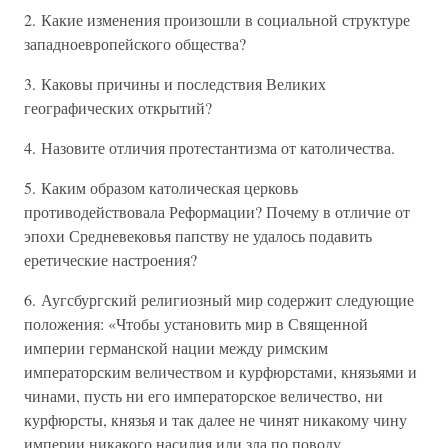
2. Какие изменения произошли в социальной структуре
западноевропейского общества?
3. Каковы причины и последствия Великих
географических открытий?
4. Назовите отличия протестантизма от католичества.
5. Каким образом католическая церковь
противодействовала Реформации? Почему в отличие от
эпохи Средневековья папству не удалось подавить
еретические настроения?
6. Аугсбургский религиозный мир содержит следующие
положения: «Чтобы установить мир в Священной
империи германской нации между римским
императорским величеством и курфюрстами, князьями и
чинами, пусть ни его императорское величество, ни
курфюрсты, князья и так далее не чинят никакому чину
империи никакого насилия или зла по поводу