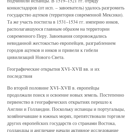
подчинили испанцы. В 1519–1521 гг. отряду
конкистадоров (от исп. – завоеватель) удалось разгромить
государство ацтеков (территория современной Мексики).
Та же участь постигла в 1531–1534 гг. империю инков,
располагавшуюся главным образом на территории
современного Перу. Завоевания сопровождались
невиданной жестокостью европейцев, разграблением
городов ацтеков и инков и привели к гибели
цивилизаций Нового Света.
Географические открытия XVI–XVII вв. и их
последствия
Во второй половине XVI–XVII в. европейцы
продолжали поиск и освоение новых земель. Постепенно
первенство в географических открытиях перешло к
Англии и Голландии. Поскольку испанцы и португальцы,
хозяйничавшие в южных морях, препятствовали торговле
других европейских государств со странами Востока,
голландцы и англичане начали активное исследование