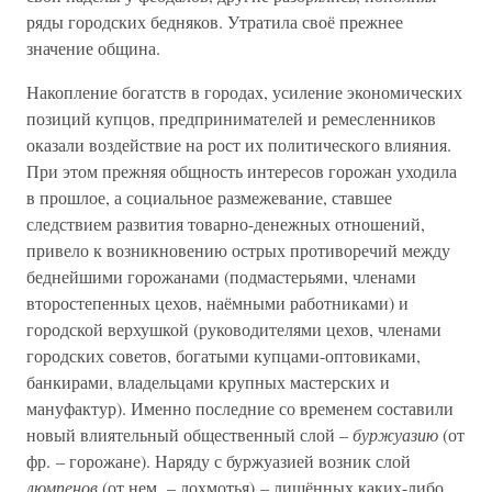
ряды городских бедняков. Утратила своё прежнее
значение община.
Накопление богатств в городах, усиление экономических
позиций купцов, предпринимателей и ремесленников
оказали воздействие на рост их политического влияния.
При этом прежняя общность интересов горожан уходила
в прошлое, а социальное размежевание, ставшее
следствием развития товарно-денежных отношений,
привело к возникновению острых противоречий между
беднейшими горожанами (подмастерьями, членами
второстепенных цехов, наёмными работниками) и
городской верхушкой (руководителями цехов, членами
городских советов, богатыми купцами-оптовиками,
банкирами, владельцами крупных мастерских и
мануфактур). Именно последние со временем составили
новый влиятельный общественный слой –
буржуазию
(от
фр. – горожане). Наряду с буржуазией возник слой
люмпенов
(от нем. – лохмотья) – лишённых каких-либо