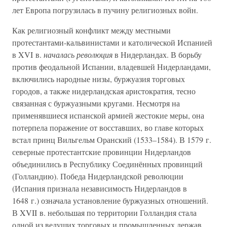
лет Европа погрузилась в пучину религиозных войн.
Как религиозный конфликт между местными
протестантами-кальвинистами и католической Испанией
в XVI в.
началась революция
в Нидерландах. В борьбу
против феодальной Испании, владевшей Нидерландами,
включились народные низы, буржуазия торговых
городов, а также нидерландская аристократия, тесно
связанная с буржуазными кругами. Несмотря на
применявшиеся испанской армией жестокие меры, она
потерпела поражение от восставших, во главе которых
встал принц Вильгельм Оранский (1533–1584). В 1579 г.
северные протестантские провинции Нидерландов
объединились в Республику Соединённых провинций
(Голландию). Победа Нидерландской революции
(Испания признала независимость Нидерландов в
1648 г.) означала установление буржуазных отношений.
В XVII в. небольшая по территории Голландия стала
одной из ведущих торговых и промышленных держав