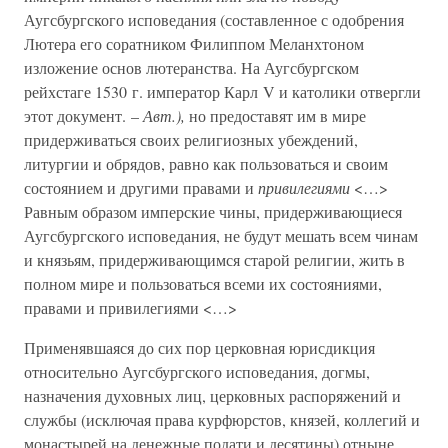
Аугсбургского исповедания (составленное с одобрения
Лютера его соратником Филиппом Меланхтоном
изложение основ лютеранства. На Аугсбургском
рейхстаге 1530 г. император Карл V и католики отвергли
этот документ. –
Авт.),
но предоставят им в мире
придерживаться своих религиозных убеждений,
литургии и обрядов, равно как пользоваться и своим
состоянием и другими правами и
привилегиями
<…>
Равным образом имперские чины, придерживающиеся
Аугсбургского исповедания, не будут мешать всем чинам
и князьям, придерживающимся старой религии, жить в
полном мире и пользоваться всеми их состояниями,
правами и привилегиями <…>
Применявшаяся до сих пор церковная юрисдикция
относительно Аугсбургского исповедания, догмы,
назначения духовных лиц, церковных распоряжений и
службы (исключая права курфюрстов, князей, коллегий и
монастырей на денежные подати и десятины) отныне