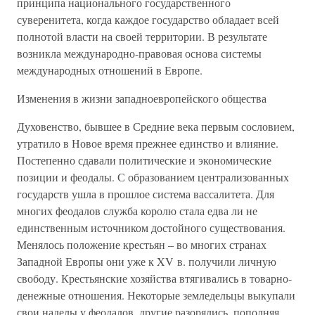
принципа национального государственного
суверенитета, когда каждое государство обладает всей
полнотой власти на своей территории. В результате
возникла международно-правовая основа системы
международных отношений в Европе.
Изменения в жизни западноевропейского общества
Духовенство, бывшее в Средние века первым сословием,
утратило в Новое время прежнее единство и влияние.
Постепенно сдавали политические и экономические
позиции и феодалы. С образованием централизованных
государств ушла в прошлое система вассалитета. Для
многих феодалов служба королю стала едва ли не
единственным источником достойного существования.
Менялось положение крестьян – во многих странах
Западной Европы они уже к XV в. получили личную
свободу. Крестьянские хозяйства втягивались в товарно-
денежные отношения. Некоторые земледельцы выкупали
свои наделы у феодалов, другие разорялись, пополняя