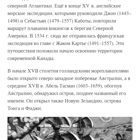
северной Атлантики. Ещё в конце XV в. английские
морские экспедиции, которыми руководили Джон (1443–
1498) и Себастьян (1479–1557) Каботы, повторили
маршрут плавания викингов к берегам Северной
Америки. В 1534 г. сюда же отправилась французская
экспедиция во главе с Жаком Картье (1491–1557). Эти
путешествия положили начало освоению территории
современной Канады.
В начале XVII столетия голландскими мореплавателями
было открыто северо-западное побережье Австралии, а в
середине XVII в. Абель Тасман (1603–1659), обогнув
Австралию, обнаружил остров, позднее названный его
именем. Он открыл также Новую Зеландию, острова
Тонга и Фиджи.