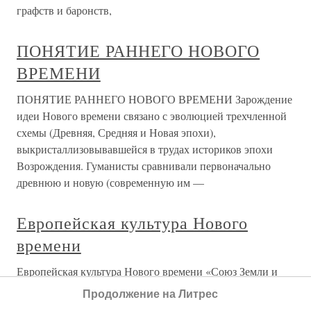
графств и баронств,
ПОНЯТИЕ РАННЕГО НОВОГО
ВРЕМЕНИ
ПОНЯТИЕ РАННЕГО НОВОГО ВРЕМЕНИ Зарождение
идеи Нового времени связано с эволюцией трехчленной
схемы (Древняя, Средняя и Новая эпохи),
выкристаллизовывавшейся в трудах историков эпохи
Возрождения. Гуманисты сравнивали первоначально
древнюю и новую (современную им —
Европейская культура Нового
времени
Европейская культура Нового времени «Союз Земли и
Воды». Питер Пауль Рубенс. Эрмитаж (между 1612-
Продолжение на Литрес
1615)«Союз Земли и Воды» (между 1612-1615). Эрмитаж,