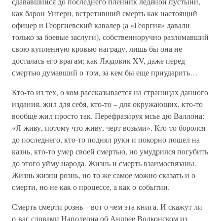
сдававшийся до последнего пленник ледяной пустыни,
как барон Унгерн, встретивший смерть как настоящий
офицер и Георгиевский кавалер (а «Георгия» давали
только за боевые заслуги), собственноручно разломавший
свою купленную кровью награду, лишь бы она не
досталась его врагам; как Людовик XV, даже перед
смертью думавший о том, за кем бы еще приударить…
Кто-то из тех, о ком рассказывается на страницах данного
издания, жил для себя, кто-то – для окружающих, кто-то
вообще жил просто так. Перефразируя мсье дю Валлона:
«Я живу, потому что живу, черт возьми». Кто-то боролся
до последнего, кто-то поднял руки и покорно пошел на
казнь, кто-то умер своей смертью, но умудрился погубить
до этого уйму народа. Жизнь и смерть взаимосвязаны.
Жизнь жизни рознь, но то же самое можно сказать и о
смерти, но не как о процессе, а как о событии.
Смерть смерти рознь – вот о чем эта книга. И скажут ли
о вас словами Наполеона об Андрее Волконском из