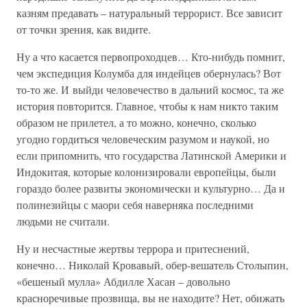
казням предавать – натуральный террорист. Все зависит
от точки зрения, как видите.
Ну а что касается первопроходцев… Кто-нибудь помнит,
чем экспедиция Колумба для индейцев обернулась? Вот
то-то же. И выйди человечество в дальний космос, та же
история повторится. Главное, чтобы к нам никто таким
образом не прилетел, а то можно, конечно, сколько
угодно гордиться человеческим разумом и наукой, но
если припомнить, что государства Латинской Америки и
Индокитая, которые колонизировали европейцы, были
гораздо более развиты экономически и культурно… Да и
полинезийцы с маори себя наверняка последними
людьми не считали.
Ну и несчастные жертвы террора и притеснений,
конечно… Николай Кровавый, обер-вешатель Столыпин,
«бешеный мулла» Абдилле Хасан – довольно
красноречивые прозвища, вы не находите? Нет, обижать