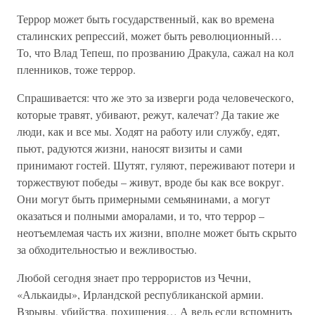
Террор может быть государственный, как во времена
сталинских репрессий, может быть революционный…
То, что Влад Тепеш, по прозванию Дракула, сажал на кол
пленников, тоже террор.
Спрашивается: что же это за изверги рода человеческого,
которые травят, убивают, режут, калечат? Да такие же
люди, как и все мы. Ходят на работу или службу, едят,
пьют, радуются жизни, наносят визиты и сами
принимают гостей. Шутят, гуляют, переживают потери и
торжествуют победы – живут, вроде бы как все вокруг.
Они могут быть примерными семьянинами, а могут
оказаться и полными аморалами, и то, что террор –
неотъемлемая часть их жизни, вполне может быть скрыто
за обходительностью и вежливостью.
Любой сегодня знает про террористов из Чечни,
«Алькаиды», Ирландской республиканской армии.
Взрывы, убийства, похищения… А ведь если вспомнить