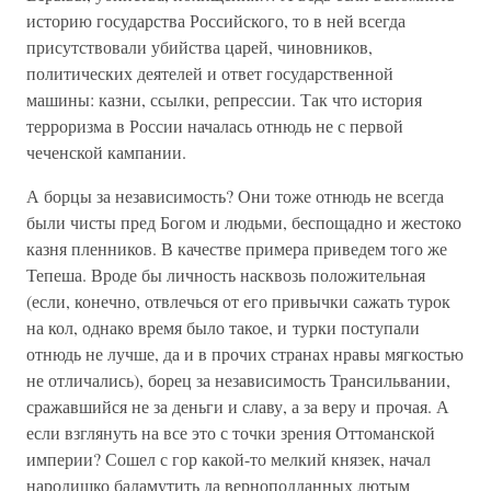
историю государства Российского, то в ней всегда
присутствовали убийства царей, чиновников,
политических деятелей и ответ государственной
машины: казни, ссылки, репрессии. Так что история
терроризма в России началась отнюдь не с первой
чеченской кампании.
А борцы за независимость? Они тоже отнюдь не всегда
были чисты пред Богом и людьми, беспощадно и жестоко
казня пленников. В качестве примера приведем того же
Тепеша. Вроде бы личность насквозь положительная
(если, конечно, отвлечься от его привычки сажать турок
на кол, однако время было такое, и турки поступали
отнюдь не лучше, да и в прочих странах нравы мягкостью
не отличались), борец за независимость Трансильвании,
сражавшийся не за деньги и славу, а за веру и прочая. А
если взглянуть на все это с точки зрения Оттоманской
империи? Сошел с гор какой-то мелкий князек, начал
народишко баламутить да верноподданных лютым