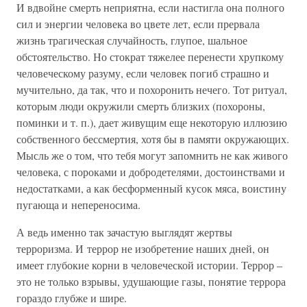
И вдвойне смерть неприятна, если настигла она полного
сил и энергии человека во цвете лет, если прервала
жизнь трагическая случайность, глупое, шальное
обстоятельство. Но стократ тяжелее перенести хрупкому
человеческому разуму, если человек погиб страшно и
мучительно, да так, что и похоронить нечего. Тот ритуал,
которым люди окружили смерть близких (похороны,
поминки и т. п.), дает живущим еще некоторую иллюзию
собственного бессмертия, хотя бы в памяти окружающих.
Мысль же о том, что тебя могут запомнить не как живого
человека, с пороками и добродетелями, достоинствами и
недостатками, а как бесформенный кусок мяса, воистину
пугающа и непереносима.
А ведь именно так зачастую выглядят жертвы
терроризма. И террор не изобретение наших дней, он
имеет глубокие корни в человеческой истории. Террор –
это не только взрывы, удушающие газы, понятие террора
гораздо глубже и шире.