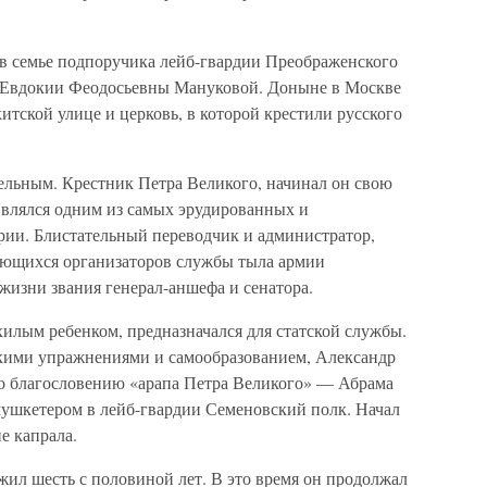
 в семье подпоручика лейб-гвардии Преображенского
 Евдокии Феодосьевны Мануковой. Доныне в Москве
тской улице и церковь, в которой крестили русского
ельным. Крестник Петра Великого, начинал он свою
Являлся одним из самых эрудированных и
ии. Блистательный переводчик и администратор,
ющихся организаторов службы тыла армии
жизни звания генерал-аншефа и сенатора.
хилым ребенком, предназначался для статской службы.
скими упражнениями и самообразованием, Александр
по благословению «арапа Петра Великого» — Абрама
ушкетером в лейб-гвардии Семеновский полк. Начал
е капрала.
ил шесть с половиной лет. В это время он продолжал