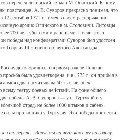
ратов перешел литовский гетман М. Огинский. К нему
ды повстанцев. А. В. Суворов прекрасно понимал, что
а 12 сентября 1771 г., имея в своем распоряжении
4-тысячную армию Огинского в м. Столовичи. Литовцы
олее 700 чел. убитыми и ранеными. После этого
свои победы над конфедератами Суворов был удостоен
го Георгия III степени и Святого Александра
и Россия договорились о первом разделе Польши.
 просьба была удовлетворена, и в 1773 г. он прибыл в
 армия едва насчитывала 50 тыс. человек,
 всему театру боевых действий. На фоне общего
 две победы А. В. Суворова — у г. Туртукай и у
ебольшой отряд, не более 1000 штыков и сабель,
е силы противника у Туртукая. Эти победы принесли
а сто верст… Вдруг мы на него, как снег на голову.
м пришел, с чем Бог послал! Конница, начинай! руби,