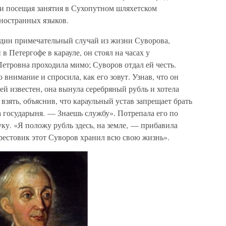
к и посещая занятия в Сухопутном шляхетском
иностранных языков.
дин примечательный случай из жизни Суворова,
в Петергофе в карауле, он стоял на часах у
етровна проходила мимо; Суворов отдал ей честь.
 внимание и спросила, как его зовут. Узнав, что он
й известен, она вынула серебряный рубль и хотела
взять, объяснив, что караульный устав запрещает брать
а государыня. — Знаешь службу». Потрепала его по
ку. «Я положу рубль здесь, на земле, — прибавила
рестовик этот Суворов хранил всю свою жизнь».