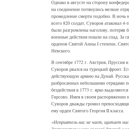
Однако в августе на сторону конфеде
на соединение потянулись мелкие отря
промедление смерти подобно. В ночь н
всего 820 солдат, Суворов атаковал 
были разгромлены наголову, потеряв б
военные действия пошли на спад. За 
орденов Святой Анны I степени, Свято
Невского.
В сентябре 1772 г. Австрия, Пруссия 
Суворов рвался на турецкий фронт. Его
действующую армию на Дунай. Русская
разбросанных небольшими отрядами по
бездействия в 1773 г. ярко выделяются
Гирсово. Имея в своем распоряжении н
Суворов дважды громил превосходящи
ему орден Святого Георгия II класса.
«Неприятель нас не чает, щитает нас з
Закружится у него голова! Атакуй с че