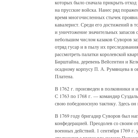
которых было сначала прикрыть отход 
на прусские войска. Нанес ряд пораж
время многочисленных стычек проявил
кавалерист. Среди его достижений в то
и уничтожение значительных запасов с
небольшим числом казаков Суворов за
отряд гусар и в пылу их преследования
рассмотреть палатки королевской кварт
Бирштайна, деревень Вейсентин и Келе
осадному корпусу П. А. Румянцева в о
Платена.
В 1762 г. произведен в полковники и 
С 1763 по 1768 г. — командир Суздаль
свою победоносную тактику. Здесь он
В 1769 году бригадир Суворов был на
конфедерацией. Преодолев со своим от
военных действий. 1 сентября 1769 г. 
столкнулся с главными силами Пуласск