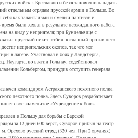
русских войск к Бреславлю и безостановочно нападать
ений отдельным отрядам прусской армии в Польше. Во
 себя как талантливый и смелый партизан и
 время были захват в результате неожиданного набега
ена на виду у неприятеля; при Бунцельвице с
хватил прусский пикет, отбил посланный против него
 достиг неприятельских окопов, так что мог
иры в лагере. Участвовал в боях у Ландсберга,
ц, Наугарта, во взятии Гольнау, содействовал
владении Кольбергом, принудив отступить генерала
назначен командиром Астраханского пехотного полка.
ского пехотного полка. Здесь Суворов разрабатывает
 пишет свое знаменитое «Учреждение к бою».
правлен в Польшу для борьбы с Барской
рядом за 12 дней 600 верст, Суворов прибыл на театр
у м. Орехово русский отряд (320 чел. При 2 орудиях)
их (2500 всадников при 3 пушках). Польская