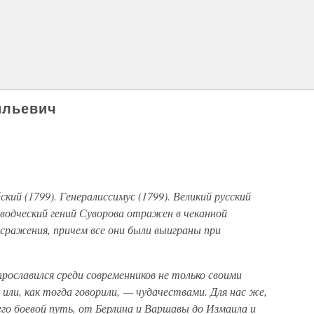
ильевич
кий (1799). Генералиссимус (1799). Великий русский
оводческий гений Суворова отражен в чеканной
 сражения, причем все они были выиграны при
прославился среди современников не только своими
 или, как тогда говорили, — чудачествами. Для нас же,
его боевой путь, от Берлина и Варшавы до Измаила и