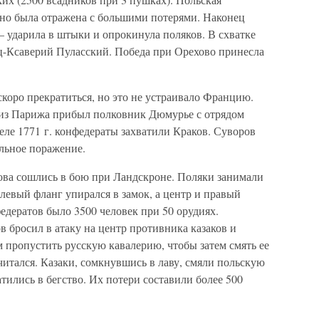
у, но была отражена с большими потерями. Наконец
 ударила в штыки и опрокинула поляков. В схватке
ц-Ксаверий Пуласский. Победа при Орехово принесла
скоро прекратиться, но это не устраивало Францию.
 из Парижа прибыл полковник Дюмурье с отрядом
еле 1771 г. конфедераты захватили Краков. Суворов
льное поражение.
ова сошлись в бою при Ландскроне. Поляки занимали
левый фланг упирался в замок, а центр и правый
дератов было 3500 человек при 50 орудиях.
 бросил в атаку на центр противника казаков и
 пропустить русскую кавалерию, чтобы затем смять ее
читался. Казаки, сомкнувшись в лаву, смяли польскую
тились в бегство. Их потери составили более 500