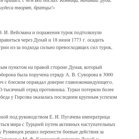
а чудеса творят, братцы!»
О. И. Вейсмана и поражения турок подтолкнули
равиться через Дунай и 18 июня 1773 г. осадить
рии из-за подхода сильно превосходящих сил турок,
ным пунктом на правой стороне Дуная, который
оборона была поручена отряду А. В. Суворова в 3000
ич с блеском оправдал доверие главнокомандующего,
0-тысячный отряд противника. Турки потеряли более
беда у Гирсова оказалась последним крупным успехом
йной под руководством Е. И. Пугачева императрица
иться мира с Турцией путем активных наступательных
у Румянцев решил перенести боевые действия за
. Суворов и М. Ф. Каменский перешли Дунай и