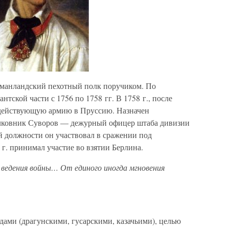
рманландский пехотный полк поручиком. По
тской части с 1756 по 1758 гг. В 1758 г., после
 действующую армию в Пруссию. Назначен
олковник Суворов — дежурный офицер штаба дивизии
й должности он участвовал в сражении под
 г. принимал участие во взятии Берлина.
 ведения войны… От единого иногда мгновения
дами (драгунскими, гусарскими, казачьими), целью