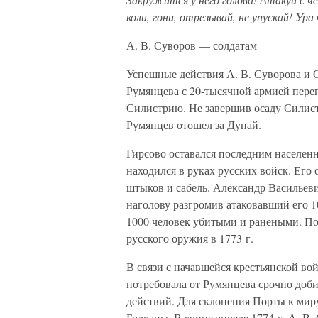
коли, гони, отрезывай, не упускай! Ур
А. В. Суворов — солдатам
Успешные действия А. В. Суворова и 
Румянцева с 20-тысячной армией переп
Силистрию. Не завершив осаду Силист
Румянцев отошел за Дунай.
Гирсово оставался последним населен
находился в руках русских войск. Его 
штыков и сабель. Александр Васильев
наголову разгромив атаковавший его 1
1000 человек убитыми и ранеными. По
русского оружия в 1773 г.
В связи с начавшейся крестьянской во
потребовала от Румянцева срочно доб
действий. Для склонения Порты к мир
Балканы. В конце апреля 1774 г. А. В