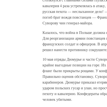
кавалерия 4 раза устремлялась в атак
русская пехота — неслыханное дело! —
погиб брат вождя повстанцев — Фран
Суворову чин генерал-майора.
Казалось, что война в Польше должна 
Для реорганизации армии повстанцев
французских солдат и офицеров. В апр
решил нанести противнику сокрушите
10 мая отряды Дюмурье и части Сувор
крайне выгодные позиции на горе. Их 
фланг были прикрыты рощами. У конфе
Правильно оценив обстановку, Суворов
карабинеров. Дюмурье приказал егерям
ударом польских гусар и улан, но прос
пехоту и кавалерию. Конфедераты обра
человек убитыми.