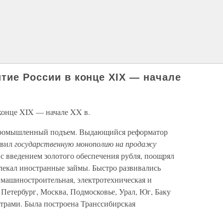
тие России в конце XIX — начале
 конце XIX — начале XX в.
а промышленный подъем. Выдающийся реформатор
овил
государственную монополию на продажу
с введением золотого обеспечения рубля, поощрял
лекал иностранные займы. Быстро развивались
, машиностроительная, электротехническая и
Петербург, Москва, Подмосковье, Урал, Юг, Баку
рами. Была построена Транссибирская