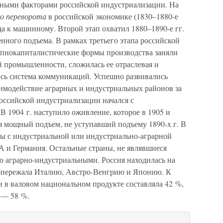
ными факторами российской индустриализации. На
о переворота
в российской экономике (1830–1880-е
да к машинному. Второй этап охватил 1880–1890-е гг.
ного подъема. В рамках третьего этапа российской
рупнокапиталистические формы производства заняли
 промышленности, сложилась ее отраслевая и
ась система коммуникаций. Успешно развивались
аимодействие аграрных и индустриальных районов за
российской индустриализации начался с
В 1904 г. наступило оживление, которое в 1905 и
лся мощный подъем, не уступавший подъему 1890-х г. В
ны с индустриальной или индустриально-аграрной
 и Германия. Остальные страны, не являвшиеся
о аграрно-индустриальными. Россия находилась на
 опережала Италию, Австро-Венгрию и Японию. К
 в валовом национальном продукте составляла 42 %,
 — 58 %.