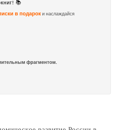
книг! 📚
писки в подарок
и наслаждайся
омительным фрагментом.
номическое развитие России в