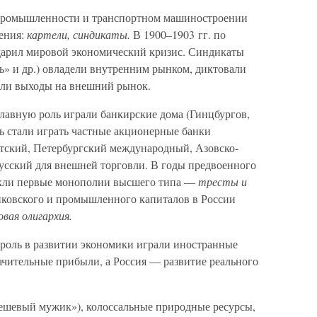
й промышленности и транспортном машиностроении
ения:
картели, синдикаты.
В 1900–1903 гг. по
дарил мировой экономический кризис. Синдикаты
ь» и др.) овладели внутренним рынком, диктовали
али выходы на внешний рынок.
 главную роль играли банкирские дома (Гинцбургов,
ь стали играть частные акционерные банки
тский, Петербургский международный, Азовско-
сский для внешней торговли. В годы предвоенного
никли первые монополии высшего типа —
тресты и
нковского и промышленного капиталов в России
вая олигархия.
оль в развитии экономики играли иностранные
чительные прибыли, а Россия — развитие реального
дешевый мужик»), колоссальные природные ресурсы,