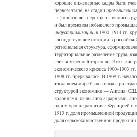
хорошие инженерные кадры были глав
первом этапе, на стадии
промышленног
гг.) произошел переход от ручного тру
и был временем небывалого промышлен
индустриализации
, в 1900–1914 гг. к
господствующие позиции в российской
региональная структура, сформировал
территориальное разделение труда, вз
счет внутренней торговли. Этот этап 
экономического кризиса 1900–1903 гг. 
1908 гг. прерывалось. В 1909 г. нача
тогдашнем мире было только три стра
структурой экономики — Англия, США
колониями, были либо аграрными, либ
одном уровне развития с Францией и
1913 г. доля промышленной продукции
доля сельскохозяйственной продукции