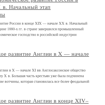
 в. Начальный этап
ны
звитие России в конце XIX — начале XX в. Начальный
дине 1880-х гг. в стране завершился промышленный
ономическое господство в российской индустрии
ое развитие Англии в X — начале
глии в X — начале XI вв Англосаксонское общество
лу X в. Большая часть крестьян уже была подчинена
аве вотчины, которая становилась все более феодальной
ое развитие Англии в конце XIV–