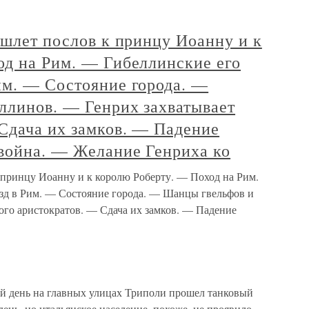
 шлет послов к принцу Иоанну и к
од на Рим. — Гибеллинские его
им. — Состояние города. —
ллинов. — Генрих захватывает
Сдача их замков. — Падение
война. — Желание Генриха ко
 принцу Иоанну и к королю Роберту. — Поход на Рим.
зд в Рим. — Состояние города. — Шанцы гвельфов и
ого аристократов. — Сдача их замков. — Падение
й день на главных улицах Триполи прошел танковый
ень, но итальянское население, похоже, не проявило