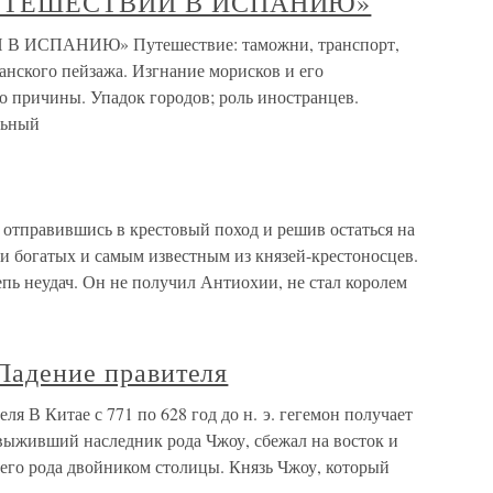
 ПУТЕШЕСТВИИ В ИСПАНИЮ»
 ИСПАНИЮ» Путешествие: таможни, транспорт,
анского пейзажа. Изгнание морисков и его
о причины. Упадок городов; роль иностранцев.
льный
 отправившись в крестовый поход и решив остаться на
и богатых и самым известным из князей-крестоносцев.
епь неудач. Он не получил Антиохии, не стал королем
 Падение правителя
ля В Китае с 771 по 628 год до н. э. гегемон получает
 выживший наследник рода Чжоу, сбежал на восток и
оего рода двойником столицы. Князь Чжоу, который