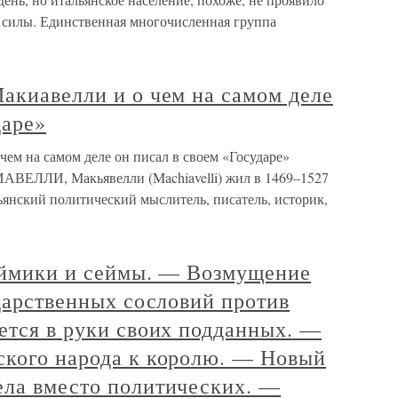
и силы. Единственная многочисленная группа
акиавелли и о чем на самом деле
даре»
чем на самом деле он писал в своем «Государе»
АВЕЛЛИ, Макьявелли (Machiavelli) жил в 1469–1527
ьянский политический мыслитель, писатель, историк,
сеймики и сеймы. — Возмущение
ударственных сословий против
ется в руки своих подданных. —
ского народа к королю. — Новый
ела вместо политических. —