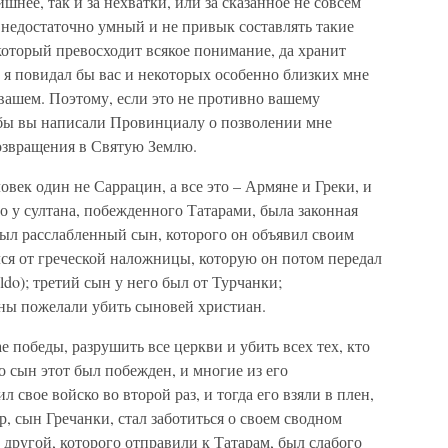
шнее, так и за нехватки, или за сказанное не совсем
ек недостаточно умный и не привык составлять такие
оторый превосходит всякое понимание, да хранит
 я повидал бы вас и некоторых особенно близких мне
 вашем. Поэтому, если это не противно вашему
тобы вы написали Провинциалу о позволении мне
возвращения в Святую Землю.
ловек один не Саррацин, а все это – Армяне и Греки, и
о у султана, побежденного Татарами, была законная
был расслабленный сын, которого он объявил своим
ся от греческой наложницы, которую он потом передал
do); третий сын у него был от Турчанки;
ны пожелали убить сыновей христиан.
ае победы, разрушить все церкви и убить всех тех, кто
о сын этот был побежден, и многие из его
свое войско во второй раз, и тогда его взяли в плен,
р, сын Гречанки, стал заботиться о своем сводном
к другой, которого отправили к Татарам, был слабого