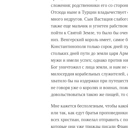
сложения; родственники его со сторон
Отсюда ныне в Турции владычествует 
много недругов. Сын Вастация слабого
также еще мальчик и угнетен рабством
пойти к Святой Земле, то было бы очен
них. Венгерский король имеет, самое 
Константинополя только сорок дней пу
стольких дней пути до земли царя Арм
мужи и имели успех; однако против ни
Бог уничтожил с лица земли, и нам не 
милосердия корабельных служителей, а
хватило бы на издержки при путешеств
не говоря уже о королях и воинах, пож
довольствоваться такою же пищей, то 
Мне кажется бесполезным, чтобы какой–
или так, как едут братья проповедники
всех христиан, пожелал отправить с по
которые они уже трижды писали Фран