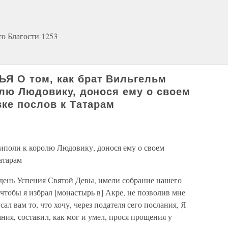
то Благости 1253
Я О том, как брат Вильгельм
олю Людовику, донося ему о своем
вке послов к Татарам
риполи к королю Людовику, донося ему о своем
атарам
 день Успения Святой Девы, имели собрание нашего
чтобы я избрал [монастырь в] Акре, не позволив мне
сал вам то, что хочу, через подателя сего послания, Я
ния, составил, как мог и умел, прося прощения у