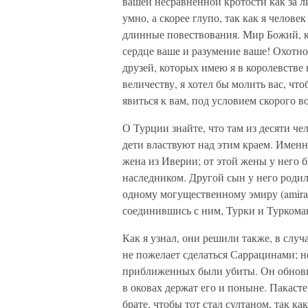
вашей несравненной кротости как за ли
умно, а скорее глупо, так как я челов
длинные повествования. Мир Божий, к
сердце ваше и разумение ваше! Охотно
друзей, которых имею я в королевстве
величеству, я хотел бы молить вас, ч
явиться к вам, под условием скорого 
О Турции знайте, что там из десяти че
дети властвуют над этим краем. Именн
жена из Иверии; от этой жены у него 
наследником. Другой сын у него родил
одному могущественному эмиру (amiral
соединившись с ним, Турки и Туркома
Как я узнал, они решили также, в случ
не пожелает сделаться Саррацинами; н
приближенных были убиты. Он обновил 
в оковах держат его и поныне. Пакасте
брате, чтобы тот стал султаном, так ка