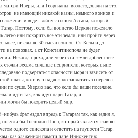
ы матери Иверы, или Георгианы, вознегодовали на это.
отрок, не имеющий никакой казны, немного воинов и
 сложения и ведет войну с сыном Ассана, который
 Татар. Поэтому, если бы воинство Церкви пожелало
ь легко или покорить все эти земли, или пройти через
большее, не свыше 30 тысяч воинов. От Кельна до
ти на повозках, а от Константинополя не будет
ении. Некогда проходили через эти земли доблестные
х стояли весьма сильные неприятели, которых ныне
следовало подвергаться опасности моря и зависеть от
 той платы, которую надлежало заплатить за перевоз,
ии по суше. Уверяю вас, что если бы ваши поселяне,
елали идти так, как идут цари Татар, и
они могли бы покорить целый мир.
нибудь брат ездил впредь к Татарам так, как ездил я,
; но если бы Господин Папа, который является главою
четом одного епископа и ответить на глупости Татар,
кам (раз блаженной памяти папе Иннокентию