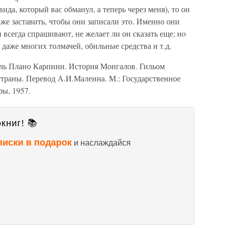
ида, который вас обманул, а теперь через меня), то он
даже заставить, чтобы они записали это. Именно они
и всегда спрашивают, не желает ли он сказать еще; нo
 даже многих толмачей, обильные средства и т.д.
ь Плано Карпини. История Монгалов. Гильом
страны. Перевод А.И.Малеина. М.: Государственное
ры, 1957.
книг! 📚
писки в подарок
и наслаждайся