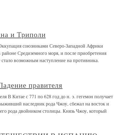
ана и Триполи
 Оккупация союзниками Северо-Западной Африки
в районе Средиземного моря, и после приобретения
 стало возможным наступление на противника.
 Падение правителя
ля В Китае с 771 по 628 год до н. э. гегемон получает
 выживший наследник рода Чжоу, сбежал на восток и
оего рода двойником столицы. Князь Чжоу, который