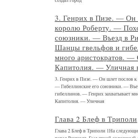
3. Генрих в Пизе. — Он
королю Роберту. — Пох
союзники. — Въезд в Р
Шанцы гвельфов и гибе
много аристократов. — 
Капитолия. — Уличная 
3. Генрих в Пизе. — Он шлет послов к
— Гибеллинские его союзники. — Въе
гибеллинов. — Генрих захватывает мн
Капитолия. — Уличная
Глава 2 Блеф в Триполи
Глава 2 Блеф в Триполи 1На следующи
парад Роммеля. Был яркий солнечный д