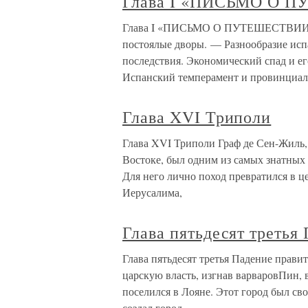
Глава I «ПИСЬМО О
Глава I «ПИСЬМО О ПУТЕШЕСТВИИ В
постоялые дворы. — Разнообразие исп
последствия. Экономический спад и ег
Испанский темперамент и провинциа
Глава XVI Триполи
Глава XVI Триполи Граф де Сен-Жиль,
Востоке, был одним из самых знатных 
Для него лично поход превратился в ц
Иерусалима,
Глава пятьдесят третья
Глава пятьдесят третья Падение правите
царскую власть, изгнав варваровПин,
поселился в Лояне. Этот город был св
создал город