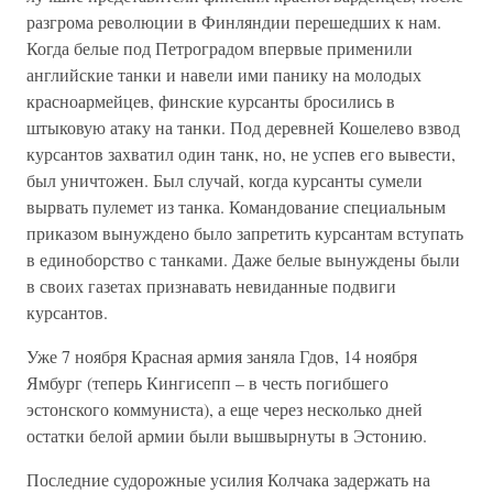
разгрома революции в Финляндии перешедших к нам.
Когда белые под Петроградом впервые применили
английские танки и навели ими панику на молодых
красноармейцев, финские курсанты бросились в
штыковую атаку на танки. Под деревней Кошелево взвод
курсантов захватил один танк, но, не успев его вывести,
был уничтожен. Был случай, когда курсанты сумели
вырвать пулемет из танка. Командование специальным
приказом вынуждено было запретить курсантам вступать
в единоборство с танками. Даже белые вынуждены были
в своих газетах признавать невиданные подвиги
курсантов.
Уже 7 ноября Красная армия заняла Гдов, 14 ноября
Ямбург (теперь Кингисепп – в честь погибшего
эстонского коммуниста), а еще через несколько дней
остатки белой армии были вышвырнуты в Эстонию.
Последние судорожные усилия Колчака задержать на