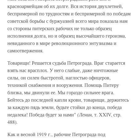
красноармейцам об их долге. Вся история двухлетней,
беспримерной по трудностям и беспримерной по победам
советской борьбы с буржуазией всего мира показала нам
со стороны питерских рабочих не только образец
исполнения долга, но и образец высочайшего героизма,
невиданного в мире революционного энтузиазма и
самоотвержения.
Товарищи! Решается судьба Петрограда. Враг старается
взять нас врасплох. У него слабые, даже ничтожные
силы, он силен быстротой, наглостью офицеров,
техникой снабжения и вооружения. Помощь Питеру
близка, мы двинули ее. Мы гораздо сильнее врага.
Бейтесь до последней капли крови, товарищи, держитесь
за каждую пядь земли, будьте стойки до конца, победа
недалека! Победа будет за нами"
(Ленин,
т. XXIV, стр.
488).
Как и весной 1919 г., рабочие Петрограда под