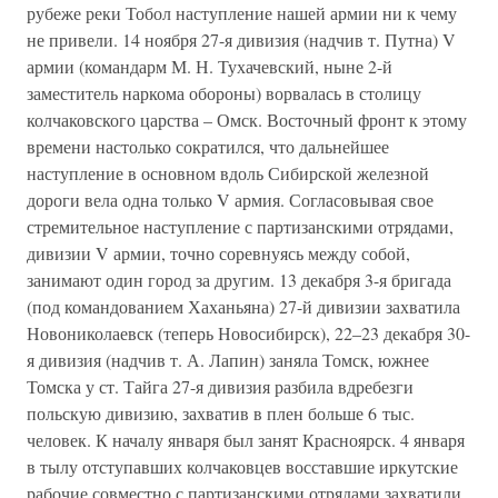
рубеже реки Тобол наступление нашей армии ни к чему
не привели. 14 ноября 27-я дивизия (надчив т. Путна) V
армии (командарм М. Н. Тухачевский, ныне 2-й
заместитель наркома обороны) ворвалась в столицу
колчаковского царства – Омск. Восточный фронт к этому
времени настолько сократился, что дальнейшее
наступление в основном вдоль Сибирской железной
дороги вела одна только V армия. Согласовывая свое
стремительное наступление с партизанскими отрядами,
дивизии V армии, точно соревнуясь между собой,
занимают один город за другим. 13 декабря 3-я бригада
(под командованием Хаханьяна) 27-й дивизии захватила
Новониколаевск (теперь Новосибирск), 22–23 декабря 30-
я дивизия (надчив т. А. Лапин) заняла Томск, южнее
Томска у ст. Тайга 27-я дивизия разбила вдребезги
польскую дивизию, захватив в плен больше 6 тыс.
человек. К началу января был занят Красноярск. 4 января
в тылу отступавших колчаковцев восставшие иркутские
рабочие совместно с партизанскими отрядами захватили