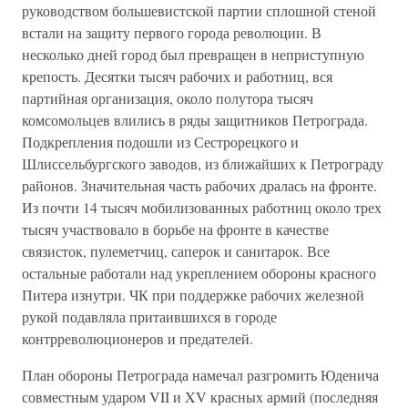
руководством большевистской партии сплошной стеной
встали на защиту первого города революции. В
несколько дней город был превращен в неприступную
крепость. Десятки тысяч рабочих и работниц, вся
партийная организация, около полутора тысяч
комсомольцев влились в ряды защитников Петрограда.
Подкрепления подошли из Сестрорецкого и
Шлиссельбургского заводов, из ближайших к Петрограду
районов. Значительная часть рабочих дралась на фронте.
Из почти 14 тысяч мобилизованных работниц около трех
тысяч участвовало в борьбе на фронте в качестве
связисток, пулеметчиц, саперок и санитарок. Все
остальные работали над укреплением обороны красного
Питера изнутри. ЧК при поддержке рабочих железной
рукой подавляла притаившихся в городе
контрреволюционеров и предателей.
План обороны Петрограда намечал разгромить Юденича
совместным ударом VII и XV красных армий (последняя