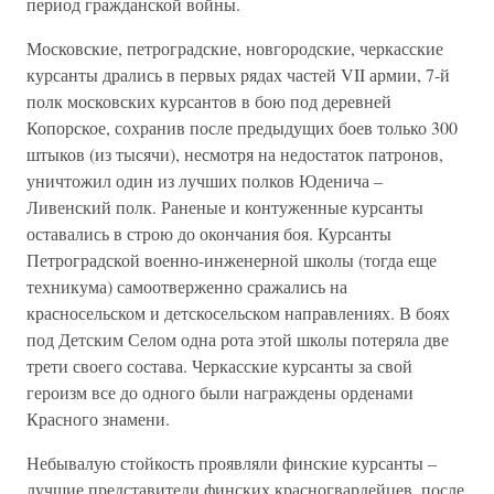
период гражданской войны.
Московские, петроградские, новгородские, черкасские
курсанты дрались в первых рядах частей VII армии, 7-й
полк московских курсантов в бою под деревней
Копорское, сохранив после предыдущих боев только 300
штыков (из тысячи), несмотря на недостаток патронов,
уничтожил один из лучших полков Юденича –
Ливенский полк. Раненые и контуженные курсанты
оставались в строю до окончания боя. Курсанты
Петроградской военно-инженерной школы (тогда еще
техникума) самоотверженно сражались на
красносельском и детскосельском направлениях. В боях
под Детским Селом одна рота этой школы потеряла две
трети своего состава. Черкасские курсанты за свой
героизм все до одного были награждены орденами
Красного знамени.
Небывалую стойкость проявляли финские курсанты –
лучшие представители финских красногвардейцев, после