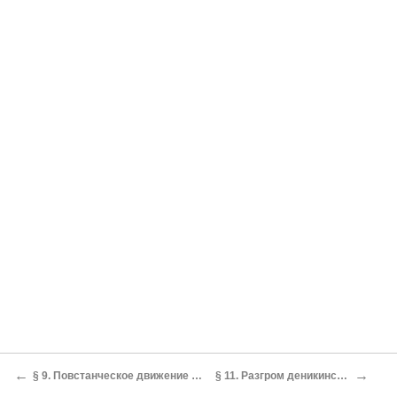
←
→
§ 9. Повстанческое движение в тылу Деникина, прорыв южной группы
§ 11. Разгром деникинских войск на Северном Кавказе