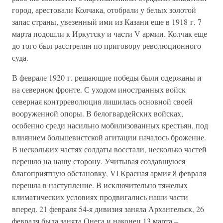
город, арестовали Колчака, отобрали у белых золотой
запас страны, увезенный ими из Казани еще в 1918 г. 7
марта подошли к Иркутску и части V армии. Колчак еще
до того был расстрелян по приговору революционного
суда.
В феврале 1920 г. решающие победы были одержаны и
на северном фронте. С уходом иностранных войск
северная контрреволюция лишилась основной своей
вооруженной опоры. В белогвардейских войсках,
особенно среди насильно мобилизованных крестьян, под
влиянием большевистской агитации началось брожение.
В нескольких частях солдаты восстали, несколько частей
перешло на нашу сторону. Учитывая создавшуюся
благоприятную обстановку, VI Красная армия 8 февраля
перешла в наступление. В исключительно тяжелых
климатических условиях продвигались наши части
вперед. 21 февраля 54-я дивизия заняла Архангельск, 26
февраля была занята Онега и наконец 13 марта –