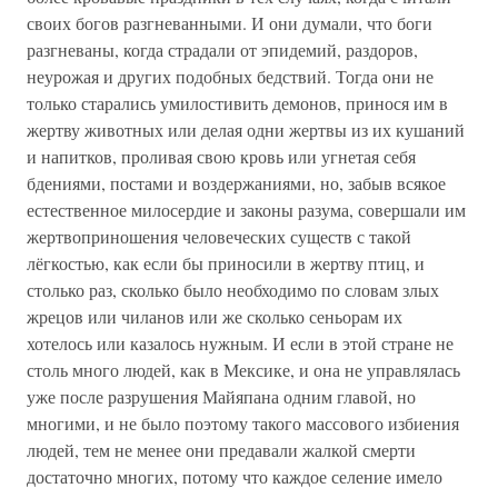
своих богов разгневанными. И они думали, что боги
разгневаны, когда страдали от эпидемий, раздоров,
неурожая и других подобных бедствий. Тогда они не
только старались умилостивить демонов, принося им в
жертву животных или делая одни жертвы из их кушаний
и напитков, проливая свою кровь или угнетая себя
бдениями, постами и воздержаниями, но, забыв всякое
естественное милосердие и законы разума, совершали им
жертвоприношения человеческих существ с такой
лёгкостью, как если бы приносили в жертву птиц, и
столько раз, сколько было необходимо по словам злых
жрецов или чиланов или же сколько сеньорам их
хотелось или казалось нужным. И если в этой стране не
столь много людей, как в Мексике, и она не управлялась
уже после разрушения Майяпана одним главой, но
многими, и не было поэтому такого массового избиения
людей, тем не менее они предавали жалкой смерти
достаточно многих, потому что каждое селение имело