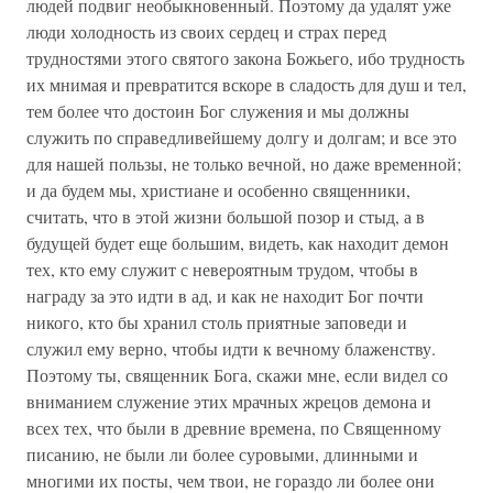
людей подвиг необыкновенный. Поэтому да удалят уже
люди холодность из своих сердец и страх перед
трудностями этого святого закона Божьего, ибо трудность
их мнимая и превратится вскоре в сладость для душ и тел,
тем более что достоин Бог служения и мы должны
служить по справедливейшему долгу и долгам; и все это
для нашей пользы, не только вечной, но даже временной;
и да будем мы, христиане и особенно священники,
считать, что в этой жизни большой позор и стыд, а в
будущей будет еще большим, видеть, как находит демон
тех, кто ему служит с невероятным трудом, чтобы в
награду за это идти в ад, и как не находит Бог почти
никого, кто бы хранил столь приятные заповеди и
служил ему верно, чтобы идти к вечному блаженству.
Поэтому ты, священник Бога, скажи мне, если видел со
вниманием служение этих мрачных жрецов демона и
всех тех, что были в древние времена, по Священному
писанию, не были ли более суровыми, длинными и
многими их посты, чем твои, не гораздо ли более они