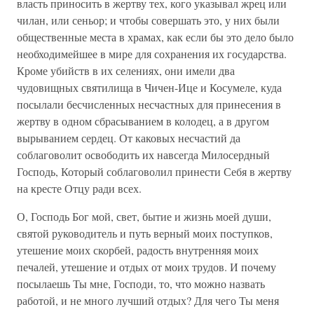
власть приносить в жертву тех, кого указывал жрец или
чилан, или сеньор; и чтобы совершать это, у них были
общественные места в храмах, как если бы это дело было
необходимейшее в мире для сохранения их государства.
Кроме убийств в их селениях, они имели два
чудовищных святилища в Чичен-Ице и Косумеле, куда
посылали бесчисленных несчастных для принесения в
жертву в одном сбрасыванием в колодец, а в другом
вырыванием сердец. От каковых несчастий да
соблаговолит освободить их навсегда Милосердный
Господь, Который соблаговолил принести Себя в жертву
на кресте Отцу ради всех.
О, Господь Бог мой, свет, бытие и жизнь моей души,
святой руководитель и путь верный моих поступков,
утешение моих скорбей, радость внутренняя моих
печалей, утешение и отдых от моих трудов. И почему
посылаешь Ты мне, Господи, то, что можно назвать
работой, и не много лучший отдых? Для чего Ты меня