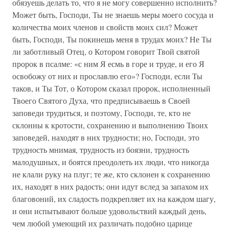
обязуешь делать то, что я не могу совершенно исполнить?
Может быть, Господи, Ты не знаешь меры моего сосуда и
количества моих членов и свойств моих сил? Может
быть, Господи, Ты покинешь меня в трудах моих? Не Ты
ли заботливый Отец, о Котором говорит Твой святой
пророк в псалме: «с ним Я есмь в горе и труде, и его Я
освобожу от них и прославлю его»? Господи, если Ты
таков, и Ты Тот, о Котором сказал пророк, исполненный
Твоего Святого Духа, что предписываешь в Своей
заповеди трудиться, и поэтому, Господи, те, кто не
склонны к кротости, сохранению и выполнению Твоих
заповедей, находят в них трудности; но, Господи, это
трудность мнимая, трудность из боязни, трудность
малодушных, и боятся преодолеть их люди, что никогда
не клали руку на плуг; те же, кто склонен к сохранению
их, находят в них радость; они идут вслед за запахом их
благовоний, их сладость подкрепляет их на каждом шагу,
и они испытывают больше удовольствий каждый день,
чем любой умеющий их различать подобно царице