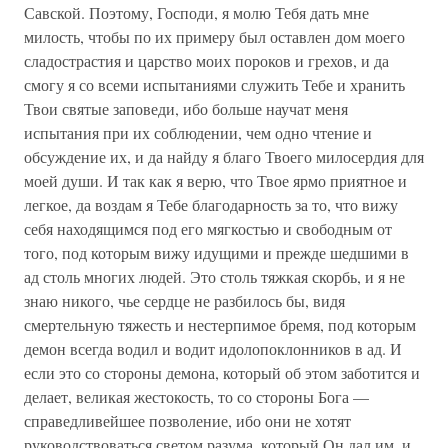
Савской. Поэтому, Господи, я молю Тебя дать мне
милость, чтобы по их примеру был оставлен дом моего
сладострастия и царство моих пороков и грехов, и да
смогу я со всеми испытаниями служить Тебе и хранить
Твои святые заповеди, ибо больше научат меня
испытания при их соблюдении, чем одно чтение и
обсуждение их, и да найду я благо Твоего милосердия для
моей души. И так как я верю, что Твое ярмо приятное и
легкое, да воздам я Тебе благодарность за то, что вижу
себя находящимся под его мягкостью и свободным от
того, под которым вижу идущими и прежде шедшими в
ад столь многих людей. Это столь тяжкая скорбь, и я не
знаю никого, чье сердце не разбилось бы, видя
смертельную тяжесть и нестерпимое бремя, под которым
демон всегда водил и водит идолопоклонников в ад. И
если это со стороны демона, который об этом заботится и
делает, великая жестокость, то со стороны Бога —
справедливейшее позволение, ибо они не хотят
руководствоваться светом разума, который Он дал им, и