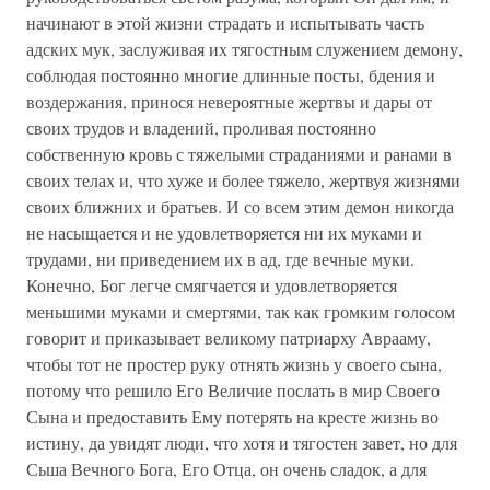
начинают в этой жизни страдать и испытывать часть
адских мук, заслуживая их тягостным служением демону,
соблюдая постоянно многие длинные посты, бдения и
воздержания, принося невероятные жертвы и дары от
своих трудов и владений, проливая постоянно
собственную кровь с тяжелыми страданиями и ранами в
своих телах и, что хуже и более тяжело, жертвуя жизнями
своих ближних и братьев. И со всем этим демон никогда
не насыщается и не удовлетворяется ни их муками и
трудами, ни приведением их в ад, где вечные муки.
Конечно, Бог легче смягчается и удовлетворяется
меньшими муками и смертями, так как громким голосом
говорит и приказывает великому патриарху Аврааму,
чтобы тот не простер руку отнять жизнь у своего сына,
потому что решило Его Величие послать в мир Своего
Сына и предоставить Ему потерять на кресте жизнь во
истину, да увидят люди, что хотя и тягостен завет, но для
Сьша Вечного Бога, Его Отца, он очень сладок, а для