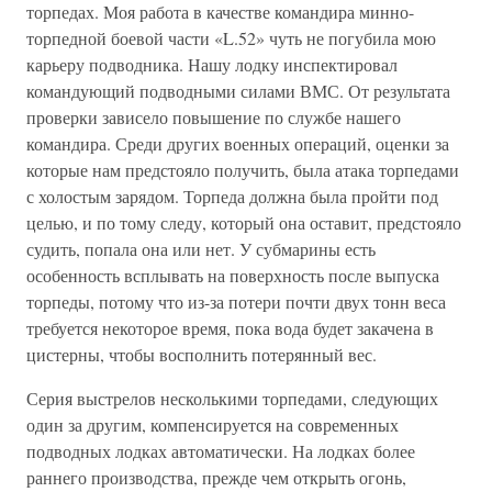
торпедах. Моя работа в качестве командира минно-
торпедной боевой части «L.52» чуть не погубила мою
карьеру подводника. Нашу лодку инспектировал
командующий подводными силами ВМС. От результата
проверки зависело повышение по службе нашего
командира. Среди других военных операций, оценки за
которые нам предстояло получить, была атака торпедами
с холостым зарядом. Торпеда должна была пройти под
целью, и по тому следу, который она оставит, предстояло
судить, попала она или нет. У субмарины есть
особенность всплывать на поверхность после выпуска
торпеды, потому что из-за потери почти двух тонн веса
требуется некоторое время, пока вода будет закачена в
цистерны, чтобы восполнить потерянный вес.
Серия выстрелов несколькими торпедами, следующих
один за другим, компенсируется на современных
подводных лодках автоматически. На лодках более
раннего производства, прежде чем открыть огонь,