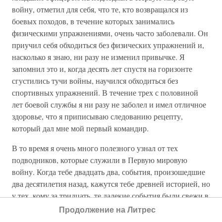
войну, отметил для себя, что те, кто возвращался из
боевых походов, в течение которых занимались
физическими упражнениями, очень часто заболевали. Он
приучил себя обходиться без физических упражнений и,
насколько я знаю, ни разу не изменил привычке. Я
запомнил это и, когда десять лет спустя на горизонте
сгустились тучи войны, научился обходиться без
спортивных упражнений. В течение трех с половиной
лет боевой службы я ни разу не заболел и имел отличное
здоровье, что я приписываю следованию рецепту,
который дал мне мой первый командир.
В то время я очень много полезного узнал от тех
подводников, которые служили в Первую мировую
войну. Когда тебе двадцать два, события, произошедшие
два десятилетия назад, кажутся тебе древней историей, но
у тех, кому за тридцать, те далекие события были свежи в
памяти. Из того времени мне особенно запомнилась одна
Продолжение на Литрес
вещь. Однажды я читал о немецкой подводной лодке,