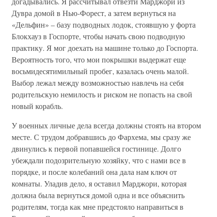
догадывались. Я рассчитывал отвезти Марджори из
Дувра домой в Нью-Форест, а затем вернуться на
«Дельфин» – базу подводных лодок, стоявшую у форта
Блокхауз в Госпорте, чтобы начать свою подводную
практику. Я мог доехать на машине только до Госпорта.
Вероятность того, что мои покрышки выдержат еще
восьмидесятимильный пробег, казалась очень малой.
Выбор лежал между возможностью навлечь на себя
родительскую немилость и риском не попасть на свой
новый корабль.
У военных личные дела всегда должны стоять на втором
месте. С трудом добравшись до Фархема, мы сразу же
двинулись к первой попавшейся гостинице. Долго
убеждали подозрительную хозяйку, что с нами все в
порядке, и после колебаний она дала нам ключ от
комнаты. Уладив дело, я оставил Марджори, которая
должна была вернуться домой одна и все объяснить
родителям, тогда как мне предстояло направиться в