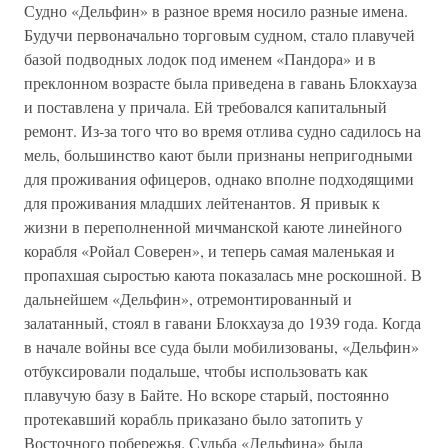
Судно «Дельфин» в разное время носило разные имена.
Будучи первоначально торговым судном, стало плавучей
базой подводных лодок под именем «Пандора» и в
преклонном возрасте была приведена в гавань Блокхауза
и поставлена у причала. Ей требовался капитальный
ремонт. Из-за того что во время отлива судно садилось на
мель, большинство кают были признаны непригодными
для проживания офицеров, однако вполне подходящими
для проживания младших лейтенантов. Я привык к
жизни в переполненной мичманской каюте линейного
корабля «Ройал Соверен», и теперь самая маленькая и
пропахшая сыростью каюта показалась мне роскошной. В
дальнейшем «Дельфин», отремонтированный и
залатанный, стоял в гавани Блокхауза до 1939 года. Когда
в начале войны все суда были мобилизованы, «Дельфин»
отбуксировали подальше, чтобы использовать как
плавучую базу в Байте. Но вскоре старый, постоянно
протекавший корабль приказано было затопить у
Восточного побережья. Судьба «Дельфина» была