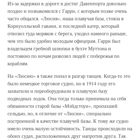
Из-за задержки в дороге я достиг Давенпорта довольно
поздно и познакомился с Гарри, с которым позже очень
часто общался. «Люсия», наша плавучая база, стояла в
Корнуолльской гавани, и последний катер, который
отвозил туда моряков с берега, уходил намного раньше,
чем это было удобно молодым офицерам. Гарри был
владельцем гребной шлюпки в бухте Муттона и
постоянно по ночам развозил людей с побережья по
кораблям.
На «Люсию» я также попал в разгар танцев. Когда-то это
было немецкое торговое судно, но в 1914 году его
захватили и переоборудовали в плавучую базу
подводных лодок. Она тогда только принимала на себя
обязанности старой базы «Мэйдстоун», пропахшей
сельдью, но, в отличие от «Люсии», специально
построенной в качестве плавучей базы. К тому же судно
имело очень малую остойчивость. Танцы происходили на
обоих судах, расположенных друг напротив друга. Так