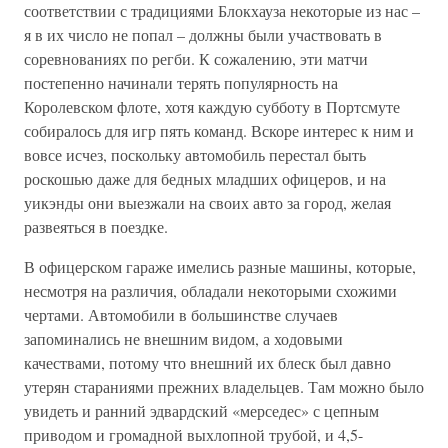
соответствии с традициями Блокхауза некоторые из нас –
я в их число не попал – должны были участвовать в
соревнованиях по регби. К сожалению, эти матчи
постепенно начинали терять популярность на
Королевском флоте, хотя каждую субботу в Портсмуте
собиралось для игр пять команд. Вскоре интерес к ним и
вовсе исчез, поскольку автомобиль перестал быть
роскошью даже для бедных младших офицеров, и на
уикэнды они выезжали на своих авто за город, желая
развеяться в поездке.
В офицерском гараже имелись разные машины, которые,
несмотря на различия, обладали некоторыми схожими
чертами. Автомобили в большинстве случаев
запоминались не внешним видом, а ходовыми
качествами, потому что внешний их блеск был давно
утерян стараниями прежних владельцев. Там можно было
увидеть и ранний эдвардский «мерседес» с цепным
приводом и громадной выхлопной трубой, и 4,5-