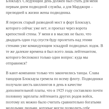
Блокхауз. Следующий день должен был стать для меня
первым днем подводной службы, а для Марджори –
прелюдией к жизни жены подводника.
Я пересек старый разводной мост в форт Блокхауз,
которого сейчас уже нет, и проехал через ворота
крепостной стены. У меня и в мыслях не было, что
двадцать один год спустя буду пролетать над этими
стенами уже командующим эскадрой подводных лодок. В
те же далекие времена я был всего лишь лейтенантом,
которого беспокоил только один вопрос: куда мы
отправимся?
В кают-компании только что закончились танцы. Слава
танцоров Блокхауза гремела по всему флоту. Подводники
получали шесть шиллингов в день в качестве
дополнительной платы, что в 1925 году составляло почти
половину зарплаты лейтенанта других родов войск,
поэтому их можно было считать сравнительно богатыми
молодыми людьми, которые могли позволить себе