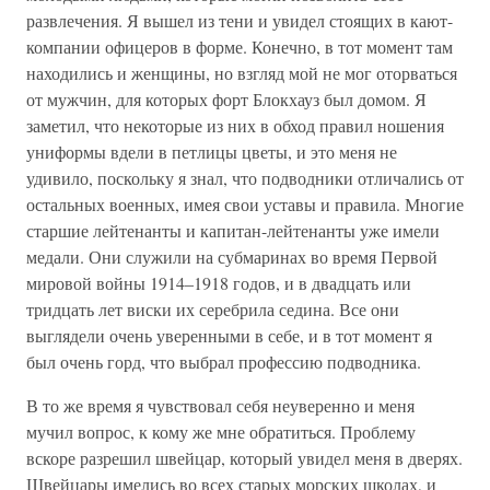
развлечения. Я вышел из тени и увидел стоящих в кают-
компании офицеров в форме. Конечно, в тот момент там
находились и женщины, но взгляд мой не мог оторваться
от мужчин, для которых форт Блокхауз был домом. Я
заметил, что некоторые из них в обход правил ношения
униформы вдели в петлицы цветы, и это меня не
удивило, поскольку я знал, что подводники отличались от
остальных военных, имея свои уставы и правила. Многие
старшие лейтенанты и капитан-лейтенанты уже имели
медали. Они служили на субмаринах во время Первой
мировой войны 1914–1918 годов, и в двадцать или
тридцать лет виски их серебрила седина. Все они
выглядели очень уверенными в себе, и в тот момент я
был очень горд, что выбрал профессию подводника.
В то же время я чувствовал себя неуверенно и меня
мучил вопрос, к кому же мне обратиться. Проблему
вскоре разрешил швейцар, который увидел меня в дверях.
Швейцары имелись во всех старых морских школах, и