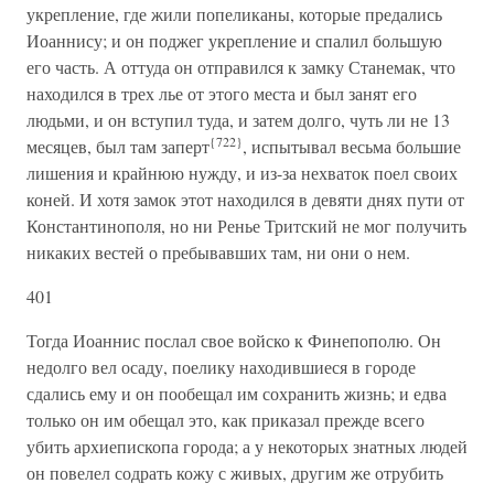
укрепление, где жили попеликаны, которые предались
Иоаннису; и он поджег укрепление и спалил большую
его часть. А оттуда он отправился к замку Станемак, что
находился в трех лье от этого места и был занят его
людьми, и он вступил туда, и затем долго, чуть ли не 13
{722}
месяцев, был там заперт
, испытывал весьма большие
лишения и крайнюю нужду, и из-за нехваток поел своих
коней. И хотя замок этот находился в девяти днях пути от
Константинополя, но ни Ренье Тритский не мог получить
никаких вестей о пребывавших там, ни они о нем.
401
Тогда Иоаннис послал свое войско к Финепополю. Он
недолго вел осаду, поелику находившиеся в городе
сдались ему и он пообещал им сохранить жизнь; и едва
только он им обещал это, как приказал прежде всего
убить архиепископа города; а у некоторых знатных людей
он повелел содрать кожу с живых, другим же отрубить