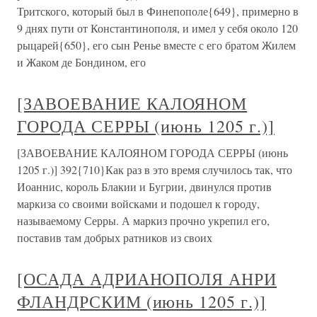
Тритского, который был в Финепополе{649}, примерно в
9 днях пути от Константинополя, и имел у себя около 120
рыцарей{650}, его сын Ренье вместе с его братом Жилем
и Жаком де Бондином, его
[ЗАВОЕВАНИЕ КАЛОЯНОМ
ГОРОДА СЕРРЫ (июнь 1205 г.)]
[ЗАВОЕВАНИЕ КАЛОЯНОМ ГОРОДА СЕРРЫ (июнь
1205 г.)] 392{710}Как раз в это время случилось так, что
Иоаннис, король Блакии и Бугрии, двинулся против
маркиза со своими войсками и подошел к городу,
называемому Серры. А маркиз прочно укрепил его,
поставив там добрых ратников из своих
[ОСАДА АДРИАНОПОЛЯ АНРИ
ФЛАНДРСКИМ (июнь 1205 г.)]