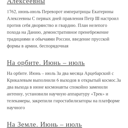
Алексеевны
1762, июнь-июль Переворот императрицы Екатерины
Алексеевны С первых дней правления Петр III настроил
против себя дворянство и гвардию. План нелепого
похода на Данию, демонстративное пренебрежение
традициями и обычаями России, введение прусской
формы в армии, беспорядочная
На орбите. Июнь – июль
На орбите. Июнь – июль За два месяца Арцебарский с
Крикалевым выполнили 6 выходов в открытый космос.За
два выхода в июне космонавты спокойно заменили
антенну, установили научную аппаратуру «Трек» и
телекамеры, закрепили гиростабилизаторы на платформе
научного
На Земле. Июнь – июль