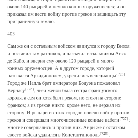
около 140 рыцарей и немало конных оруженосцев; и он
приказал им вести войну против греков и защищать эту
приграничную землю.
403
Сам же он с остальным войском двинулся к городу Визоя,
и поставил там ратников, и назначил начальником Ансо
де Кайо, и вверил ему около 120 рыцарей и много
конных оруженосцев. А в другом городе, который
{725}
назывался Аркадиополем, укрепились венецианцы
.
Город же Напль брат императора Бодуэна пожаловал
{726}
Вернасу
, чьей женой была сестра французского
короля, а сам он хотя был греком, но стоял на стороне
франков; а из греков никто, кроме него, не держал их
сторону. И рыцари из этих городов повели войну против
{727}
греков и совершали многочисленные конные набеги
;
многие совершались и против них. Анри же с остатком
{728}
своего войска удалился в Константинополь
.