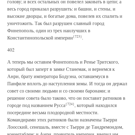
голову; и всех остальных он повелел заковать в цепи; а
весь город приказал разрушить: и башни, и стены, и
высокие дворцы, и богатые дома, повелев их спалить и
уничтожить. Так был разрушен славный город
Финепополь, один из трех наилучших в
{723}
Константинопольской империи
.
402
А теперь мы оставим Финепополь и Ренье Тритского,
который был заперт в замке Станемак, и вернемся к
Анри, брату императора Бодуэна, оставшемуся в
Панфиле вплоть до наступления зимы. И тогда он держал
совет со своими людьми и со своими баронами; и
решение совета было таково, что он поставит ратников в
{724}
городе под названием Русса
, который находился
посередине весьма плодородной местности.
Командирами этих ратников были назначены Тьерри
Лоосский, сенешаль, вместе с Тьерри де Тандремондом,
коннетаблем; и Анри, правитель империи, вверил им