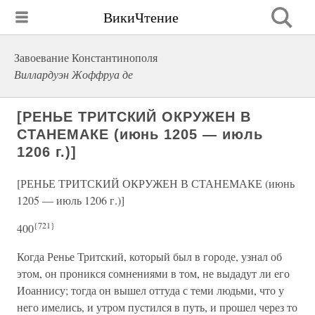
ВикиЧтение
Завоевание Константинополя
Виллардуэн Жоффруа де
[РЕНЬЕ ТРИТСКИЙ ОКРУЖЕН В
СТАНЕМАКЕ (июнь 1205 — июль
1206 г.)]
[РЕНЬЕ ТРИТСКИЙ ОКРУЖЕН В СТАНЕМАКЕ (июнь
1205 — июль 1206 г.)]
{721}
400
Когда Ренье Тритский, который был в городе, узнал об
этом, он проникся сомнениями в том, не выдадут ли его
Иоаннису; тогда он вышел оттуда с теми людьми, что у
него имелись, и утром пустился в путь, и прошел через то