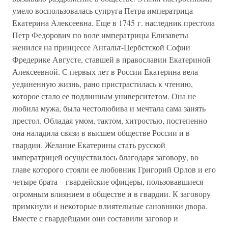
умело воспользовалась супруга Петра императрица
Екатерина Алексеевна. Еще в 1745 г. наследник престола
Петр Федорович по воле императрицы Елизаветы
женился на принцессе Ангальт-Цербстской Софии
Фредерике Августе, ставшей в православии Екатериной
Алексеевной. С первых лет в России Екатерина вела
уединенную жизнь, рано пристрастилась к чтению,
которое стало ее подлинным университетом. Она не
любила мужа, была честолюбива и мечтала сама занять
престол. Обладая умом, тактом, хитростью, постепенно
она наладила связи в высшем обществе России и в
гвардии. Желание Екатерины стать русской
императрицей осуществилось благодаря заговору, во
главе которого стояли ее любовник Григорий Орлов и его
четыре брата – гвардейские офицеры, пользовавшиеся
огромным влиянием в обществе и в гвардии. К заговору
примкнули и некоторые влиятельные сановники двора.
Вместе с гвардейцами они составили заговор и