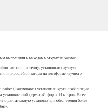
вым выполнили 6 выходов в открытый космос.
койно заменили антенну, установили научную
репили гиростабилизаторы на платформе научного
аса работы) космонавты установили крупногабаритную
а установленной фермы «Софора» 14 метров. На ее
ную двигательную установку для обеспечения более
Мир».