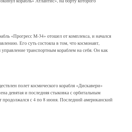
окинул корабль» Атлантис», на борту которого
абль «Прогресс М-34» отошел от комплекса, и начался
влению. Его суть состояла в том, что космонавт,
л управление транспортным кораблем на себя. Он как
ществлен полет космического корабля «Дискавери»
нена девятая и последняя стыковка с орбитальным
 продолжался с 4 по 8 июня. Последний американский