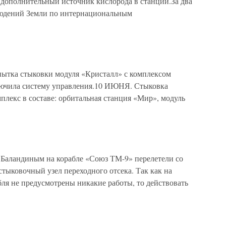
 дополнительный источник кислорода в станции.За два
юдений Земли по интернациональным
ытка стыковки модуля «Кристалл» с комплексом
лючила систему управления.10 ИЮНЯ. Стыковка
мплекс в составе: орбитальная станция «Мир», модуль
 Баландиным на корабле «Союз ТМ-9» перелетели со
стыковочный узел переходного отсека. Так как на
ля не предусмотрены никакие работы, то действовать