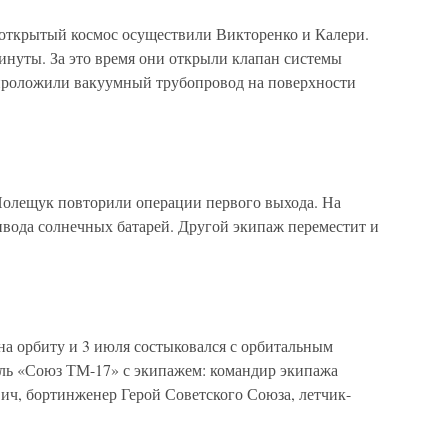
 открытый космос осуществили Викторенко и Калери.
инуты. За это время они открыли клапан системы
проложили вакуумный трубопровод на поверхности
Полещук повторили операции первого выхода. На
ивода солнечных батарей. Другой экипаж переместит и
на орбиту и 3 июля состыковался с орбитальным
ль «Союз ТМ-17» с экипажем: командир экипажа
ч, бортинженер Герой Советского Союза, летчик-