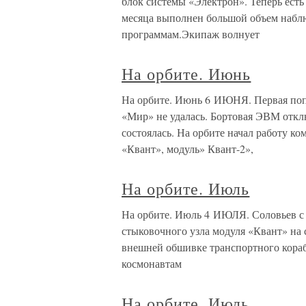
блок системы «Электрон». Теперь есть
месяца выполнен большой объем набл
программам.Экипаж волнует
На орбите. Июнь
На орбите. Июнь 6 ИЮНЯ. Первая поп
«Мир» не удалась. Бортовая ЭВМ отк
состоялась. На орбите начал работу ко
«Квант», модуль» Квант-2»,
На орбите. Июль
На орбите. Июль 4 ИЮЛЯ. Соловьев с
стыковочного узла модуля «Квант» на 
внешней обшивке транспортного кораб
космонавтам
На орбите. Июль