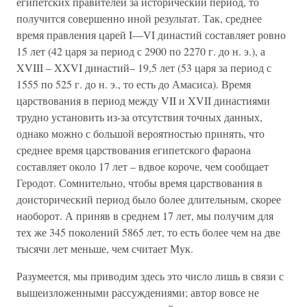
египетских правителей за исторический период, то
получится совершенно иной результат. Так, среднее
время правления царей I—VI династий составляет ровно
15 лет (42 царя за период с 2900 по 2270 г. до н. э.), а
XVIII – XXVI династий– 19,5 лет (53 царя за период с
1555 по 525 г. до н. э., то есть до Амасиса). Время
царствования в период между VII и XVII династиями
трудно установить из-за отсутствия точных данных,
однако можно с большой вероятностью принять, что
среднее время царствования египетского фараона
составляет около 17 лет – вдвое короче, чем сообщает
Геродот. Сомнительно, чтобы время царствования в
доисторический период было более длительным, скорее
наоборот. А приняв в среднем 17 лет, мы получим для
тех же 345 поколений 5865 лет, то есть более чем на две
тысячи лет меньше, чем считает Мук.
Разумеется, мы приводим здесь это число лишь в связи с
вышеизложенными рассуждениями; автор вовсе не