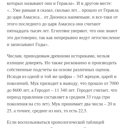
которых называют они и Геракла». И в другом месте:
«...Уже раньше я сказал, сколько лет... прошло от Геракла
до царя Амасиса... от Диониса наименьше, и все-таки от
этого последнего до царя Амасиса они считают
пятнадцать тысяч лет. Египтяне уверяют, что они знают
это достоверно, так как непрерывно ведут летосчисление
и записывают Годы».
Числам, приводимым древними историками, нельзя
излишне доверять. Но также рискованно и производить
собственные подсчеты на основе различных оценок.
Исходя из одной и той же цифры – 345 жрецов, царей и
поколений, Мук приходит к выводу, что прошло от 7000
до 8600 лет, а Геродот – 11 340 лет. Геродот считает, что
период правления составляет в среднем 33 года (три
поколения на сто лет). Мук принимает два числа – 20 и
25, а точнее, среднее из них, то есть 22,5.
Если воспользоваться хронологической таблицей