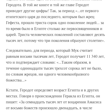
Геродота. В той же книге и той же главе Геродот
приводит другие цифры! Так, за период «...от первого
египетского царя до последнего, которым был жрец
Гефеста, прошло триста сорок одно поколение людей... за
то время было в Египте столько же первосвященников и
царей. Триста человеческих поколений составляют десять
тысяч лет, потому что три поколения образуют столетие».
Следовательно, для периода, который Мук считает
равным восьми тысячам лет, Геродот получает 11 340 лет,
что и подтверждает словами: «...Таким образом, в
течение одиннадцати тысяч трехсот сорока лет не было,
по словам жрецов, ни одного человекообразного
божества...»
Кстати, Геродот определяет возраст Египта и в других
местах. Говоря о происхождении Геракла из Египта, он
пишет: «За семнадцать тысяч лет от воцарения Амасиса
от восьми божеств произошло двенадцать, в числе