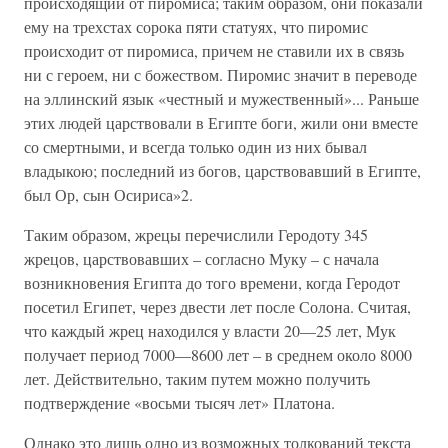
происходящий от пиромиса; таким образом, они показали
ему на трехстах сорока пяти статуях, что пиромис
происходит от пиромиса, причем не ставили их в связь
ни с героем, ни с божеством. Пиромис значит в переводе
на эллинский язык «честный и мужественный»... Раньше
этих людей царствовали в Египте боги, жили они вместе
со смертными, и всегда только один из них бывал
владыкою; последний из богов, царствовавший в Египте,
был Ор, сын Осириса»2.
Таким образом, жрецы перечислили Геродоту 345
жрецов, царствовавших – согласно Муку – с начала
возникновения Египта до того времени, когда Геродот
посетил Египет, через двести лет после Солона. Считая,
что каждый жрец находился у власти 20—25 лет, Мук
получает период 7000—8600 лет – в среднем около 8000
лет. Действительно, таким путем можно получить
подтверждение «восьми тысяч лет» Платона.
Однако это лишь одно из возможных толкований текста