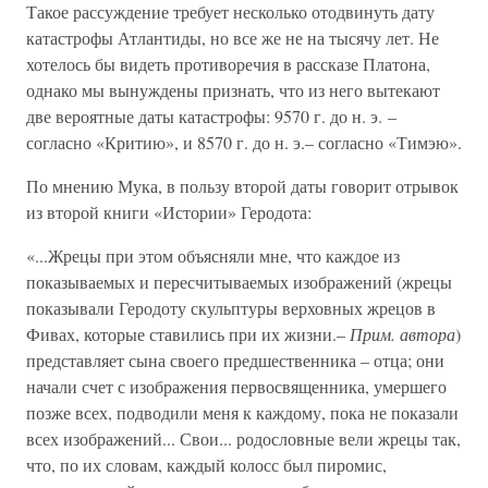
Такое рассуждение требует несколько отодвинуть дату
катастрофы Атлантиды, но все же не на тысячу лет. Не
хотелось бы видеть противоречия в рассказе Платона,
однако мы вынуждены признать, что из него вытекают
две вероятные даты катастрофы: 9570 г. до н. э. –
согласно «Критию», и 8570 г. до н. э.– согласно «Тимэю».
По мнению Мука, в пользу второй даты говорит отрывок
из второй книги «Истории» Геродота:
«...Жрецы при этом объясняли мне, что каждое из
показываемых и пересчитываемых изображений (жрецы
показывали Геродоту скульптуры верховных жрецов в
Фивах, которые ставились при их жизни.–
Прим. автора
)
представляет сына своего предшественника – отца; они
начали счет с изображения первосвященника, умершего
позже всех, подводили меня к каждому, пока не показали
всех изображений... Свои... родословные вели жрецы так,
что, по их словам, каждый колосс был пиромис,