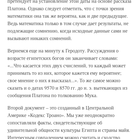
претендует на установление этой даты на основе рассказа
Платона. Однако следует отметить, что с точки зрения
математики она так же вероятна, как и две предыдущие.
Ведь математика только в том случае дает результаты, не
подлежащие сомнению, когда исходные данные сами не
вызывают никаких сомнений.
Вернемся еще на минуту к Геродоту. Рассуждения о
возрасте египетских богов он заканчивает словами:
«...Что касается этих двух счислений, то каждый может
принимать то из них, которое кажется ему вероятнее;
свое мнение о них я высказал...». То же самое можно
сказать и о датах 9570 и 8570 гг. до н. э. вытекающих из
сообщения Платона по толкованию Мука.
Второй документ – это созданный в Центральной
Америке «Кодекс Троано». Мы уже неоднократно
сопоставляли факты, свидетельствующие об
удивительной общности культуры Египта и страны майя.
Интересным совпадением можно считать и сходство