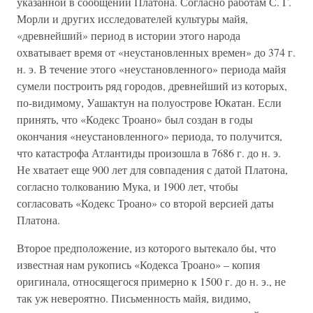
указанной в сообщении Платона. Согласно работам С. Г.
Морли и других исследователей культуры майя,
«древнейший» период в истории этого народа
охватывает время от «неустановленных времен» до 374 г.
н. э. В течение этого «неустановленного» периода майя
сумели построить ряд городов, древнейший из которых,
по-видимому, Уашактун на полуострове Юкатан. Если
принять, что «Кодекс Троано» был создан в годы
окончания «неустановленного» периода, то получится,
что катастрофа Атлантиды произошла в 7686 г. до н. э.
Не хватает еще 900 лет для совпадения с датой Платона,
согласно толкованию Мука, и 1900 лет, чтобы
согласовать «Кодекс Троано» со второй версией даты
Платона.
Второе предположение, из которого вытекало бы, что
известная нам рукопись «Кодекса Троано» – копия
оригинала, относящегося примерно к 1500 г. до н. э., не
так уж невероятно. Письменность майя, видимо,