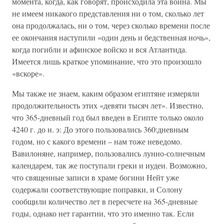
момента, когда, как говорят, происходила эта война. Мы
не имеем никакого представления ни о том, сколько лет
она продолжалась, ни о том, через сколько времени после
ее окончания наступили «один день и бедственная ночь»,
когда погибли и афинское войско и вся Атлантида.
Имеется лишь краткое упоминание, что это произошло
«вскоре».
Мы также не знаем, каким образом египтяне измеряли
продолжительность этих «девяти тысяч лет». Известно,
что 365-дневный год был введен в Египте только около
4240 г. до н. э: До этого пользовались 360:дневным
годом, но с какого времени – нам тоже неведомо.
Вавилоняне, например, пользовались лунно-солнечным
календарем, так же поступали греки и иудеи. Возможно,
что священные записи в храме богини Нейт уже
содержали соответствующие поправки, и Солону
сообщили количество лет в пересчете на 365-дневные
годы, однако нет гарантии, что это именно так. Если