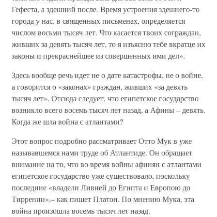
Гефеста, а здешний после. Время устроения здешнего-то
города у нас, в священных письменах, определяется
числом восьми тысяч лет. Что касается твоих сограждан,
живших за девять тысяч лет, то я изъясню тебе вкратце их
законы и прекраснейшее из совершенных ими дел».
Здесь вообще речь идет не о дате катастрофы, не о войне,
а говорится о «законах» граждан, живших «за девять
тысяч лет». Отсюда следует, что египетское государство
возникло всего восемь тысяч лет назад, а Афины – девять.
Когда же шла война с атлантами?
Этот вопрос подробно рассматривает Отто Мук в уже
называвшемся нами труде об Атлантиде. Он обращает
внимание на то, что во время войны афинян с атлантами
египетское государство уже существовало, поскольку
последние «владели Ливией до Египта и Европою до
Тиррении»,– как пишет Платон. По мнению Мука, эта
война произошла восемь тысяч лет назад.