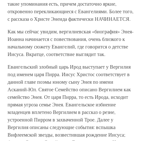
такие упоминания есть, причем достаточно яркие,
откровенно перекликающиеся с Евангелиями. Более того,
с рассказа о Христе Энеида фактически НАЧИНАЕТСЯ.
Как мы сейчас увидим, вергилиевская «биография» Энея-
Иоанна начинается с повествования, очень близкого к
начальному сюжету Евангелий, где говорится о детстве
Иисуса. Вкратце, соответствие выглядит так.
Евангельский злобный царь Ирод выступает у Вергилия
под именем царя Пирра. Иисус Христос соответствует в
данной главе поэмы юному сыну Энея по имени
Асканий-Юл. Святое Семейство описано Вергилием как
семейство Энея. От царя Пирра, то есть Ирода, исходит
прямая угроза семье Энея. Евангельское избиение
младенцев вплетено Вергилием в рассказ о резне,
устроенной Пирром в захваченной Трое. Далее у
Вергилия описаны следующие события: вспышка
Вифлеемской звезды, возвестившая рождение Иисуса;