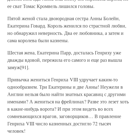
ее сват Томас Кромвель лишился головы.
Пятой женой стала двоюродная сестра Анны Болейн,
Екатерина Говард. Король женился по страстной любви,
но обнаружил неверность. Два ее любовника, а затем и
сама королева были казнены.
Шестая жена, Екатерина Парр, досталась Генриху уже
дважды вдовой, пережила его самого и еще раз вышла
замуж[91].
Привычка жениться Генриха VIII удручает каким-то
однообразием. Три Екатерины и две Анны! Неужели в
Англии нельзя было найти знатных красавиц с другими
именами? А жениться на фрейлинах? Разве это лезет хоть
в какие-нибудь ворота? И при этом видеть во всех
сомневающихся врагов, заговорщиков… В правление
Генриха VIII число казненных достигло 72 тысяч
человек!