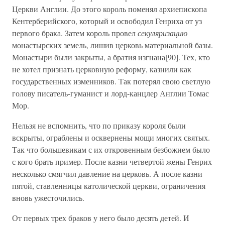
Церкви Англии. До этого король поменял архиепископа
Кентерберийского, который и освободил Генриха от уз
первого брака. Затем король провел
секуляризацию
монастырских земель, лишив церковь материальной базы.
Монастыри были закрыты, а братия изгнана[90]. Тех, кто
не хотел признать церковную реформу, казнили как
государственных изменников. Так потерял свою светлую
голову писатель-гуманист и лорд-канцлер Англии Томас
Мор.
Нельзя не вспомнить, что по приказу короля были
вскрыты, ограблены и осквернены мощи многих святых.
Так что большевикам с их откровенным безбожием было
с кого брать пример. После казни четвертой жены Генрих
несколько смягчил давление на церковь. А после казни
пятой, ставленницы католической церкви, ограничения
вновь ужесточились.
От первых трех браков у него было десять детей. И