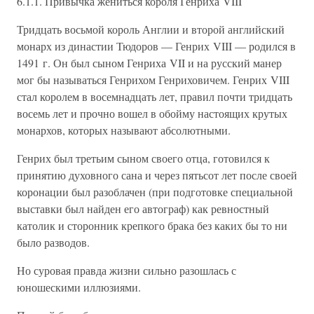
6.1.1. Привычка жениться короля Генриха VIII
Тридцать восьмой король Англии и второй английский
монарх из династии Тюдоров — Генрих VIII — родился в
1491 г. Он был сыном Генриха VII и на русский манер
мог бы называться Генрихом Генриховичем. Генрих VIII
стал королем в восемнадцать лет, правил почти тридцать
восемь лет и прочно вошел в обойму настоящих крутых
монархов, которых называют абсолютными.
Генрих был третьим сыном своего отца, готовился к
принятию духовного сана и через пятьсот лет после своей
коронации был разоблачен (при подготовке специальной
выставки был найден его автограф) как ревностный
католик и сторонник крепкого брака без каких бы то ни
было разводов.
Но суровая правда жизни сильно разошлась с
юношескими иллюзиями.