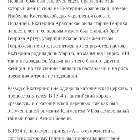
Первый брак был заключен еще в правление отца,
который женил сына на Екатерине Арагонской, дочери
Изабеллы Кастильской, для укрепления союза с
Испанией. Екатерина Арагонская была старше Генриха
на шесть лет, и ее первым мужем был старший брат
Генриха Артур, умерший вскоре после женитьбы.
Генрих-сын не хотел жениться, но Генрих-отец настоял.
Екатерина родила дочь Марию, но мальчика Генрих VIII
так и не дождался. Мальчики у него были от других
женщин, но эти сыновья являлись бастардами и на роль
преемников трона не подходили.
Развод с Екатериной не одобряла католическая церковь, и
процесс затянулся. В 1534 г. английский король
«развелся» и с католической церковью, так как был
отлучен папой римским Климентом VII за самовольный
тайный брак с Анной Болейн.
В 1534 г. парламент принял «Акт о супрематии»,
согласно которому Генрих был провозглашен главой