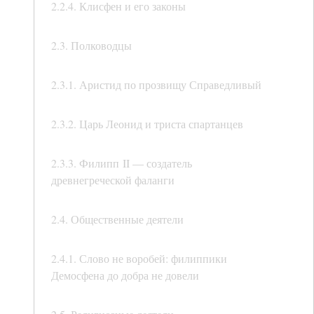
2.2.4. Клисфен и его законы
2.3. Полководцы
2.3.1. Аристид по прозвищу Справедливый
2.3.2. Царь Леонид и триста спартанцев
2.3.3. Филипп II — создатель
древнегреческой фаланги
2.4. Общественные деятели
2.4.1. Слово не воробей: филиппики
Демосфена до добра не довели