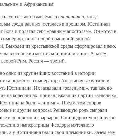
дальским и Африканским.
ла. Эпоха так называемого
принципата
, когда
рвым среди равных, осталась в прошлом. Юстиниан
т Бога и полагал себя «равным апостолам». Он хотел в
ю империю, но на новой и мощной единой
й. Выходец из крестьянской среды сформировал идею,
жала в основе византийской цивилизации. А затем
 второй Рим. Россия — третий.
но одно из крупнейших восстаний в истории
нника покойного императора Анастасия захватили в
уть Юстиниана. Их называли «зелеными», так как во
чие на колесницах, принадлежавших партии «зеленых»,
 Юстиниана были «синими». Предметом споров
дровые и другие вопросы. Решающую роль сыграли
ые в основном из варваров. Они недрогнувшей рукой
едложению императрицы Феодоры мятежного
ли, а у Юстиниана были свои племянники. Зачем ему