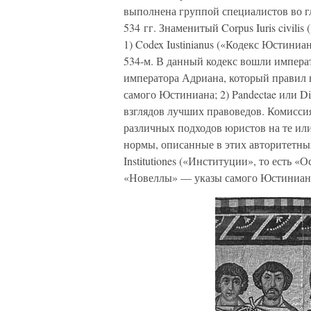
выполнена группой специалистов во 
534 гг. Знаменитый Corpus Iuris civili
1) Codex Iustinianus («Кодекс Юстиниан
534-м. В данный кодекс вошли императо
императора Адриана, который правил в 
самого Юстиниана; 2) Pandectae или D
взглядов лучших правоведов. Комисси
различных подходов юристов на те ил
нормы, описанные в этих авторитетных 
Institutiones («Институции», то есть «
«Новеллы» — указы самого Юстиниан