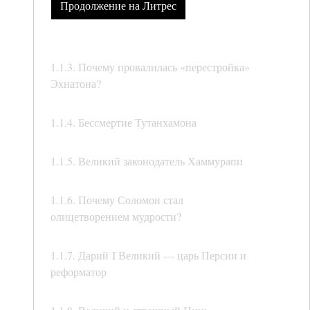
Продолжение на Литрес
1.1.3. Почему провалилась «перестройка»
Эхнатона?
1.1.4. Бессмертие Тутанхамона
1.1.5. Великий законодатель Хаммурапи
1.1.6. Почему Соломон стал
олицетворением мудрости?
1.1.7. Дарий I Великий — царь Персии и
реформатор