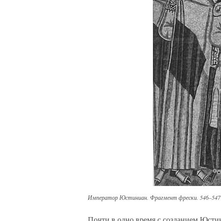
Император Юстиниан. Фрагмент фрески. 546–547 
Почти в одно время с созданием Юсти