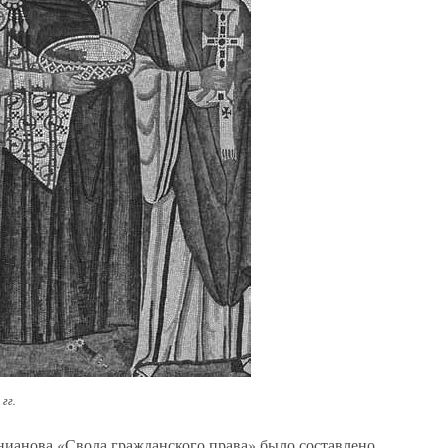
гг.
нианова «Свода гражданского права» было составлено