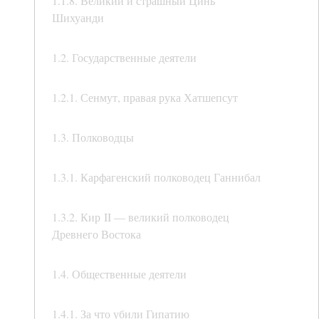
1.1.8. Великий и страшный Цинь
Шихуанди
1.2. Государственные деятели
1.2.1. Сенмут, правая рука Хатшепсут
1.3. Полководцы
1.3.1. Карфагенский полководец Ганнибал
1.3.2. Кир II — великий полководец
Древнего Востока
1.4. Общественные деятели
1.4.1. За что убили Гипатию