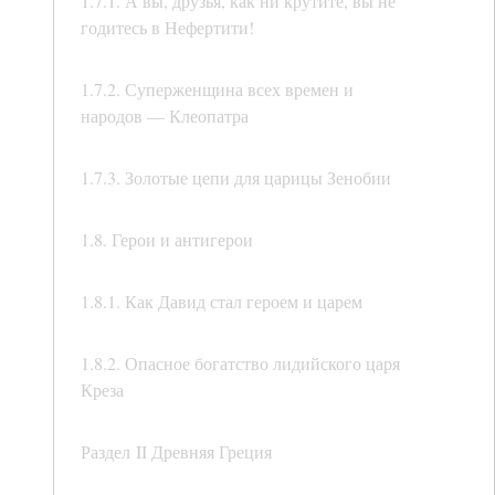
1.7.1. А вы, друзья, как ни крутите, вы не
годитесь в Нефертити!
1.7.2. Суперженщина всех времен и
народов — Клеопатра
1.7.3. Золотые цепи для царицы Зенобии
1.8. Герои и антигерои
1.8.1. Как Давид стал героем и царем
1.8.2. Опасное богатство лидийского царя
Креза
Раздел II Древняя Греция