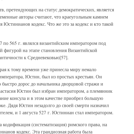
в, претендующих на статус демократических, является
временные авторы считают, что краеугольным камнем
 Юстинианов кодекс. Что же это за кодекс и кто такой
 по 565 г. являлся византийским императором под
й фигурой на этапе становления Византийской
античности к Средневековью[57].
орая к тому времени уже принесла миру немало
императора, Юстин, был из простых крестьян. Он
 быстро дорос до начальника дворцовой стражи и
настасия Юстин был избран императором, а племянник
ание консула и в этом качестве приобрел большую
рке. Дядя Юстин незадолго до своей смерти назначил
елем, и 1 августа 527 г. Юстиниан стал императором.
 кодификация (систематизация) римского права, на
нианов кодекс. Эта грандиозная работа была