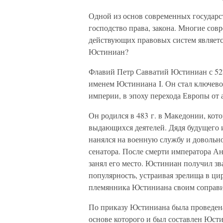
Одной из основ современных государст
господство права, закона. Многие со
действующих правовых систем является
Юстиниан?
Флавий Петр Савватий Юстиниан с 527
именем Юстиниана I. Он стал ключево
империи, в эпоху перехода Европы от 
Он родился в 483 г. в Македонии, кот
выдающихся деятелей. Дядя будущего 
нанялся на военную службу и довольно
сенатора. После смерти императора А
занял его место. Юстиниан получил зв
популярность, устраивая зрелища в ци
племянника Юстиниана своим соправит
По приказу Юстиниана была проведена
основе которого и был составлен Юсти