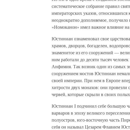
систематическое собрание правил свя
императорских указов, относившихся 
неоднократно дополняемое, получило 
«Номоканон» имел важное влияние на 
Юстиниан ознаменовал свое царствов
храмов, дворцов, богаделен, водопров
знаменитое из его сооружений — вел
ним работали до десяти тысяч человек
Анфимия. Так возник один из самых з
сооружением мостов Юстиниан немало
своей империи. При нем в Европе впе
хитрости двух монахов: они провезли
червей, которые скрыли в своих полы
Юстиниан I подчинил себе большую ч
варваров в эпоху великого переселен
полуостров, юго-восточную часть Пир
себя он называл Цезарем Флавием Юс