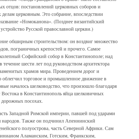
тых отцов: постановлений церковных соборов и
к делам церковным. Это собрание, впоследствии
название «Номоканона». (Позднее византийский
устройство Русской православной церкви.)
ание обширным строительством: он воздвиг множество
одов, пограничных крепостей и прочего. Самое
иколепный Софийский собор в Константинополе; над
 в течение шести лет под руководством архитектора
наменитых храмов мира. Проведением дорог и
 облегчил торговое и промышленное движение в
рвые началось шелководство, что произошло благодаря
 с Востока в Константинополь яйца шелковичных
х дорожных посохах.
асть Западной Римской империи, павшей под ударами
ия народов. Также он подчинил Апеннинский
енейского полуострова, часть Северной Африки. Сам
тинианом Аламанским, Готским, Франкским,