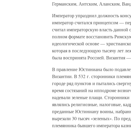
Германским, Антским, Аланским, Ван
Император упразднил должность консу
император считался принцепсом — пе
считал императорскую власть данной о
полном формате восстановить Римску
идеологической основе — христианско
которая в последующую тысячу лет ле
была воспринята Россией. Византия —
В правление Юстиниана было подавле
Византии. В 532 г. сторонники племя
городе ряд пунктов и пытались свергн
время состязаний на ипподроме возни
надевали зеленые плащи. Сторонники
являлись религиозные, налоговые, ка
преданные Юстиниану воины, набранн
вырезали 30 тысяч «зеленых». По пр
племянника бывшего императора казни