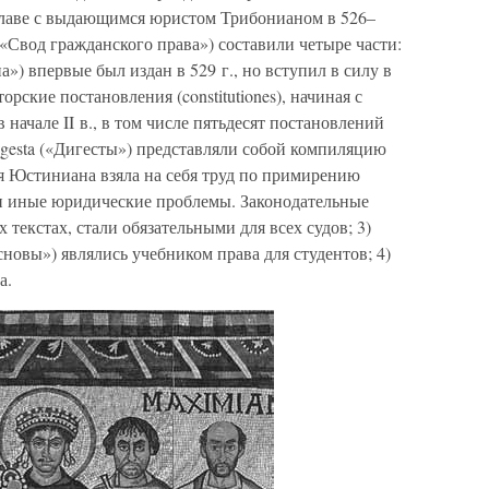
главе с выдающимся юристом Трибонианом в 526–
s («Свод гражданского права») составили четыре части:
а») впервые был издан в 529 г., но вступил в силу в
рские постановления (constitutiones), начиная с
начале II в., в том числе пятьдесят постановлений
igesta («Дигесты») представляли собой компиляцию
я Юстиниана взяла на себя труд по примирению
и иные юридические проблемы. Законодательные
текстах, стали обязательными для всех судов; 3)
Основы») являлись учебником права для студентов; 4)
а.