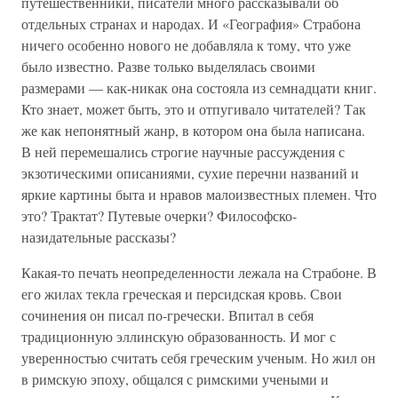
путешественники, писатели много рассказывали об
отдельных странах и народах. И «География» Страбона
ничего особенно нового не добавляла к тому, что уже
было известно. Разве только выделялась своими
размерами — как-никак она состояла из семнадцати книг.
Кто знает, может быть, это и отпугивало читателей? Так
же как непонятный жанр, в котором она была написана.
В ней перемешались строгие научные рассуждения с
экзотическими описаниями, сухие перечни названий и
яркие картины быта и нравов малоизвестных племен. Что
это? Трактат? Путевые очерки? Философско-
назидательные рассказы?
Какая-то печать неопределенности лежала на Страбоне. В
его жилах текла греческая и персидская кровь. Свои
сочинения он писал по-гречески. Впитал в себя
традиционную эллинскую образованность. И мог с
уверенностью считать себя греческим ученым. Но жил он
в римскую эпоху, общался с римскими учеными и