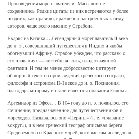
Произведения мореплавателя из Массалии не
сохранились. Редкие цитаты из них встречаются у более
поздних, как правило, враждебно настроенных к нему
авторов, чаще всего именно у Страбона.
Евдокс из Кизика… Легендарный мореплаватель II века
до н. э., совершивший путешествия в Индию и якобы
обогнувший Африку. Страбон убежден, что рассказы о
его плаваниях — чистейшая ложь, плод отчаянной
фантазии. И тем не менее добросовестно цитирует
обширный текст из произведения греческого географа,
философа и астронома II–I веков до н. э. Посидония,
благодаря которому и стали известны плавания Евдокса.
Артемидор из Эфеса… В 104 году до н. э. появилось его
сочинение, предназначенное для путешественников и
мореходов. Называлось оно «Перипл» (т. е. «плавание
вокруг»), и в нем греческий географ описывал берега
Средиземного и Красного морей, которые сам исследовал