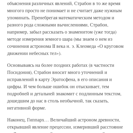
объяснения различных явлений, Страбон в то же время
многого просто не понимает и не считает даже нужным
упоминать. Пренебрегая математическим методом и
разного рода сложными вычислениями, Страбон,
например, забыл рассказать о знаменитом (уже тогда)
методе измерения земного шара (мы знаем о нем из
сочинения астронома II века н. э. Клеомеда «О круговом
движении небесных тел»).
Основываясь на более поздних работах (в частности
Посидония), Страбон вносит много уточнений и
исправлений в карту Эратосфена, в его описания и
цифры. И чем больше ошибок он отыскивает, тем
подробней и детальней знакомит с подлинным текстом,
дошедшим до нас в столь необычной, так сказать,
негативной форме.
Наконец, Гиппарх… Величайший астроном древности,
открывший явление прецессии, измеривший расстояние