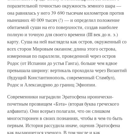
поразительной точностью окружность земного шара —
она равнялась у него 39 690 тысячам километров против
нынешних 40 009 тысяч (!) — и определил положение
обитаемой суши на его поверхности, создав наиболее
полную и точную для своего времени (III век до н. э.)
карту. Суша на ней выглядела как остров, окруженный со
всех сторон Мировым океаном; длина этого острова,
измеренная по параллели, проведенной через остров
Родос (от Испании до устья Ганга), больше чем вдвое
превышала ширину: вертикаль проходила через Византий
(будущий Константинополь, современный Стамбул),
Родос и Александрию до границ Эфиопии.
Современники наградили Эратосфена иронически-
почетным прозвищем «Бэта» (вторая буква греческого
алфавита). Они всерьез полагали, что он слишком
многосторонен в своих познаниях, чтобы в чем-то быть
первым. История рассудила иначе, оценив Эратосфена
как выдающегося ученого. В том числе и как