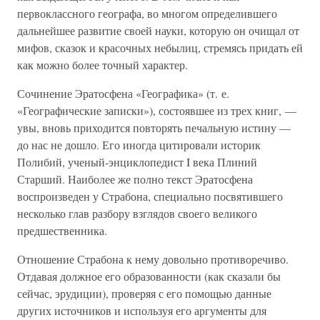
первоклассного географа, во многом определившего
дальнейшее развитие своей науки, которую он очищал от
мифов, сказок и красочных небылиц, стремясь придать ей
как можно более точный характер.
Сочинение Эратосфена «Географика» (т. е.
«Географические записки»), состоявшее из трех книг, —
увы, вновь приходится повторять печальную истину —
до нас не дошло. Его иногда цитировали историк
Полибий, ученый-энциклопедист I века Плиний
Старший. Наиболее же полно текст Эратосфена
воспроизведен у Страбона, специально посвятившего
несколько глав разбору взглядов своего великого
предшественника.
Отношение Страбона к нему довольно противоречиво.
Отдавая должное его образованности (как сказали бы
сейчас, эрудиции), проверяя с его помощью данные
других источников и используя его аргументы для