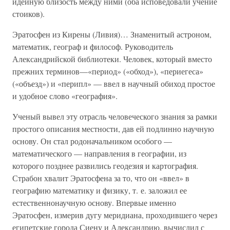
идейную близость между ними (оба исповедовали учение
стоиков).
Эратосфен из Кирены (Ливия)… Знаменитый астроном,
математик, географ и философ. Руководитель
Александрийской библиотеки. Человек, который вместо
прежних терминов—«период» («обход»), «периегеса»
(«объезд») и «перипл» — ввел в научный обиход простое
и удобное слово «география».
Ученый вывел эту отрасль человеческого знания за рамки
простого описания местности, дав ей подлинно научную
основу. Он стал родоначальником особого —
математического — направления в географии, из
которого позднее развились геодезия и картография.
Страбон хвалит Эратосфена за то, что он «ввел» в
географию математику и физику, т. е. заложил ее
естественнонаучную основу. Впервые именно
Эратосфен, измерив дугу меридиана, проходившего через
египетские города Сиену и Александрию, вычислил с