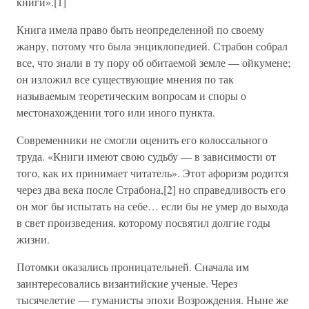
книги».[1]
Книга имела право быть неопределенной по своему
жанру, потому что была энциклопедией. Страбон собрал
все, что знали в ту пору об обитаемой земле — ойкумене;
он изложил все существующие мнения по так
называемым теоретическим вопросам и споры о
местонахождении того или иного пункта.
Современники не смогли оценить его колоссального
труда. «Книги имеют свою судьбу — в зависимости от
того, как их принимает читатель». Этот афоризм родится
через два века после Страбона,[2] но справедливость его
он мог бы испытать на себе… если бы не умер до выхода
в свет произведения, которому посвятил долгие годы
жизни.
Потомки оказались проницательней. Сначала им
заинтересовались византийские ученые. Через
тысячелетие — гуманисты эпохи Возрождения. Ныне же