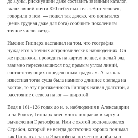
до Луны, рискнувший даже составить звездный каталог,
включавший почти 850 небесных тел. «Этот человек, —
говорили о нем, — пошел так далеко, что попытался
(вещь трудная даже для бога) сообщить поколениям
точное число звезд».
Именно Гиппарх настаивал на том, что география
нуждается в точных астрономических наблюдениях. Он
же предложил проводить на картах не две, а целый ряд
взаимно пересекающихся под прямым углом линий,
соответствующих определенным градусам. А так как
известная тогда суша была намного длиннее с запада на
восток, то эту протяженность Гиппарх назвал долготой, а
расстояние с севера на юг — широтой.
Ведя в 161–126 годах до н. э. наблюдения в Александрии
и на Родосе, Гиппарх внес много поправок в карту и
вычисления Эратосфена. Ими с охотой воспользовался
Страбон, который не всегда достаточно хорошо понимал
как Гиппарха, так и Эратосфена, но честно и обильно