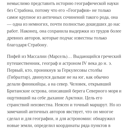
немыслимо представить историю географической науки
без Страбона, потому что его «География» не только
самое крупное из античных сочинений такого рода, она
— одна из немногих, почти полностью дошедших до нас
работ. Наконец, она сохранила выдержки из трудов более
древних авторов, которые подчас известны только
благодаря Страбону.
Пифей из Массалии (Марсель)… Выдающийся греческий
путешественник, географ и астроном IV века до н. э.
Первый, кто, проникнув за Геркулесовы столбы
(Гибралтар), двинулся дальше не на юг, как обычно
делали финикийцы, а на север. Человек, открывший
Британские острова, описавший берега Северного моря и
ощутивший на себе дыхание Арктики. Цель его
странствий неизвестна. Неясен и точный маршрут. Но из
замечаний античных авторов явствует, что он многое
сделал и для географии, и для астрономии: обнаружил
новые земли, определил координаты ряда пунктов в