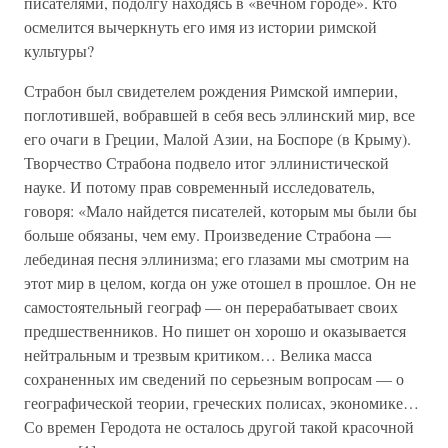
писателями, подолгу находясь в «вечном городе». Кто
осмелится вычеркнуть его имя из истории римской
культуры?
Страбон был свидетелем рождения Римской империи,
поглотившей, вобравшей в себя весь эллинский мир, все
его очаги в Греции, Малой Азии, на Боспоре (в Крыму).
Творчество Страбона подвело итог эллинистической
науке. И потому прав современный исследователь,
говоря: «Мало найдется писателей, которым мы были бы
больше обязаны, чем ему. Произведение Страбона —
лебединая песня эллинизма; его глазами мы смотрим на
этот мир в целом, когда он уже отошел в прошлое. Он не
самостоятельный географ — он перерабатывает своих
предшественников. Но пишет он хорошо и оказывается
нейтральным и трезвым критиком… Велика масса
сохраненных им сведений по серьезным вопросам — о
географической теории, греческих полисах, экономике…
Со времен Геродота не осталось другой такой красочной