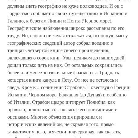
должны знать географию не хуже полководцев. И он с
гордостью сообщает о своих путешествиях в Испанию и
Галлию, к берегам Ливии и Понта (Черное море).
Географические наблюдения широко рассыпаны по его
труду. Но, словно не желая отвлекаться, основную массу
географических сведений автор собрал воедино в
тридцать четвертой книге своего произведения,
включавшего сорок книг. Увы, целиком до наших дней
дошли только пять из них. От остальных сохранились
более или менее значительные фрагменты. Тридцать
четвертая книга канула в Лету. От нее не осталось и
следа. Кроме… сочинения Страбона. Повествуя о Греции,
Испании, Черном море, Балканах (до Дуная) и особенно
об Италии, Страбон щедро цитирует Полибия, как
правило, полностью соглашаясь с его описаниями и
оценками. Многие объяснения природных и
исторических явлений он, не скрывая того, прямо
заимствует у него, всячески подчеркивая, так сказать,