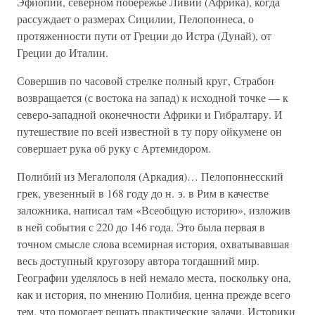
Эфиопии, северном побережье Ливии (Африка), когда
рассуждает о размерах Сицилии, Пелопоннеса, о
протяженности пути от Греции до Истра (Дунай), от
Греции до Италии.
Совершив по часовой стрелке полный круг, Страбон
возвращается (с востока на запад) к исходной точке — к
северо-западной оконечности Африки и Гибралтару. И
путешествие по всей известной в ту пору ойкумене он
совершает рука об руку с Артемидором.
Полибий из Мегалополя (Аркадия)… Пелопоннесский
грек, увезенный в 168 году до н. э. в Рим в качестве
заложника, написал там «Всеобщую историю», изложив
в ней события с 220 до 146 года. Это была первая в
точном смысле слова всемирная история, охватывавшая
весь доступный кругозору автора тогдашний мир.
Географии уделялось в ней немало места, поскольку она,
как и история, по мнению Полибия, ценна прежде всего
тем, что помогает решать практические задачи. Историки