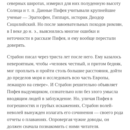
северных широтах, измерил для них полуденную высоту
Солнца и т. п. Данные Пифея учитывали крупнейшие
ученые — Эратосфен, Гиппарх, историк Диодор
Сицилийский. Но после завоевательных походов римлян,
в I веке до н. э., выяснились многие ошибки и
неточности в рассказе Пифея, и ему вообще перестали
доверять.
Страбон писал через триста лет после него. Ему казалось
невероятным, чтобы «человек честный, и притом бедняк,
мог проплыть и пройти столь большие расстояния, дойти
до пределов моря и исследовать всю часть Европы,
лежащую на севере». И Страбон решительно объявляет
Пифея выдумщиком, сознательно или без злого умысла
вводящим людей в заблуждение. Но, уличая Пифея в
погрешностях и грубых искажениях, Страбон волей-
неволей вынужден излагать его сочинения — своего рода
отчеты о плаваниях. Опровергая чужие доводы, он
должен сначала познакомить с ними читателя.