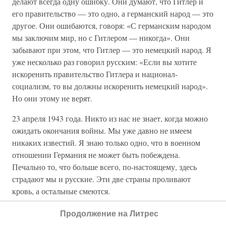
делают всегда одну ошибку. Они думают, что Гитлер и
его правительство — это одно, а германский народ — это
другое. Они ошибаются, говоря: «С германским народом
мы заключим мир, но с Гитлером — никогда». Они
забывают при этом, что Гитлер — это немецкий народ. Я
уже несколько раз говорил русским: «Если вы хотите
искоренить правительство Гитлера и национал-
социализм, то вы должны искоренить немецкий народ».
Но они этому не верят.
23 апреля 1943 года. Никто из нас не знает, когда можно
ожидать окончания войны. Мы уже давно не имеем
никаких известий. Я знаю только одно, что в военном
отношении Германия не может быть побеждена.
Печально то, что больше всего, по-настоящему, здесь
страдают мы и русские. Эти две страны проливают
кровь, а остальные смеются.
Свержение правительства Гитлера — это все болтовня и
Продолжение на Литрес
пустые слова для масс. Это говорят русские, которые