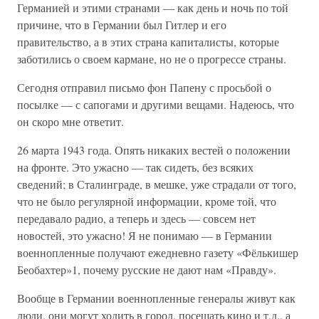
Германией и этими странами — как день и ночь по той
причине, что в Германии был Гитлер и его
правительство, а в этих страна капиталисты, которые
заботились о своем кармане, но не о прогрессе страны.
Сегодня отправил письмо фон Папену с просьбой о
посылке — с сапогами и другими вещами. Надеюсь, что
он скоро мне ответит.
26 марта 1943 года. Опять никаких вестей о положении
на фронте. Это ужасно — так сидеть, без всяких
сведений; в Сталинграде, в мешке, уже страдали от того,
что не было регулярной информации, кроме той, что
передавало радио, а теперь и здесь — совсем нет
новостей, это ужасно! Я не понимаю — в Германии
военнопленные получают ежедневно газету «Фёлькишер
Беобахтер»1, почему русские не дают нам «Правду».
Вообще в Германии военнопленные генералы живут как
люди, они могут ходить в город, посещать кино и т.д., а