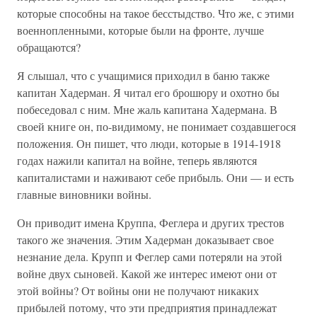
которые способны на такое бесстыдство. Что же, с этими
военнопленными, которые были на фронте, лучше
обращаются?
Я слышал, что с учащимися приходил в баню также
капитан Хадерман. Я читал его брошюру и охотно бы
побеседовал с ним. Мне жаль капитана Хадермана. В
своей книге он, по-видимому, не понимает создавшегося
положения. Он пишет, что люди, которые в 1914-1918
годах нажили капитал на войне, теперь являются
капиталистами и наживают себе прибыль. Они — и есть
главные виновники войны.
Он приводит имена Круппа, Феглера и других трестов
такого же значения. Этим Хадерман доказывает свое
незнание дела. Крупп и Феглер сами потеряли на этой
войне двух сыновей. Какой же интерес имеют они от
этой войны? От войны они не получают никаких
прибылей потому, что эти предприятия принадлежат