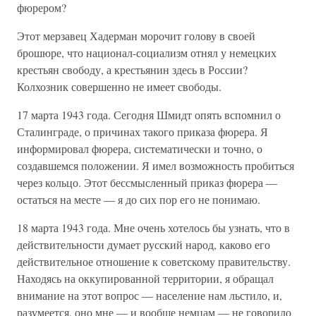
фюрером?
Этот мерзавец Хадерман морочит голову в своей
брошюре, что национал-социализм отнял у немецких
крестьян свободу, а крестьянин здесь в России?
Колхозник совершенно не имеет свободы.
17 марта 1943 года. Сегодня Шмидт опять вспомнил о
Сталинграде, о причинах такого приказа фюрера. Я
информировал фюрера, систематически и точно, о
создавшемся положении. Я имел возможность пробиться
через кольцо. Этот бессмысленный приказ фюрера —
остаться на месте — я до сих пор его не понимаю.
18 марта 1943 года. Мне очень хотелось бы узнать, что в
действительности думает русский народ, каково его
действительное отношение к советскому правительству.
Находясь на оккупированной территории, я обращал
внимание на этот вопрос — население нам льстило, и,
разумеется, оно мне — и вообще немцам — не говорило