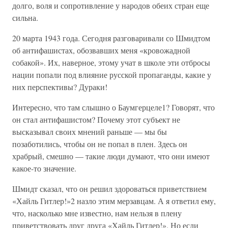
долго, воля и сопротивление у народов обеих стран еще
сильна.
20 марта 1943 года. Сегодня разговаривали со Шмидтом
об антифашистах, обозвавших меня «кровожадной
собакой». Их, наверное, этому учат в школе эти отбросы
нации попали под влияние русской пропаганды, какие у
них перспективы? Дураки!
Интересно, что там слышно о Баумгерцеле1? Говорят, что
он стал антифашистом? Почему этот субъект не
высказывал своих мнений раньше — мы бы
позаботились, чтобы он не попал в плен. Здесь он
храбрый, смешно — такие люди думают, что они имеют
какое-то значение.
Шмидт сказал, что он решил здороваться приветствием
«Хайль Гитлер!»2 назло этим мерзавцам. А я ответил ему,
что, насколько мне известно, нам нельзя в плену
приветствовать друг друга «Хайль Гитлер!». Но если