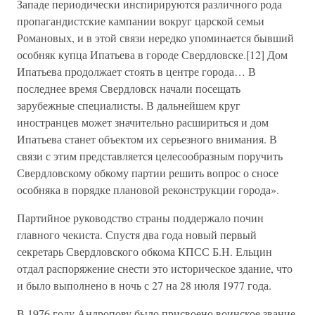
Западе периодически инспирируются различного рода
пропагандистские кампании вокруг царской семьи
Романовых, и в этой связи нередко упоминается бывший
особняк купца Ипатьева в городе Свердловске.[12] Дом
Ипатьева продолжает стоять в центре города… В
последнее время Свердловск начали посещать
зарубежные специалисты. В дальнейшем круг
иностранцев может значительно расшириться и дом
Ипатьева станет объектом их серьезного внимания. В
связи с этим представляется целесообразным поручить
Свердловскому обкому партии решить вопрос о сносе
особняка в порядке плановой реконструкции города».
Партийное руководство страны поддержало почин
главного чекиста. Спустя два года новый первый
секретарь Свердловского обкома КПСС Б.Н. Ельцин
отдал распоряжение снести это историческое здание, что
и было выполнено в ночь с 27 на 28 июля 1977 года.
В 1976 году Андропову было присвоено воинское звание