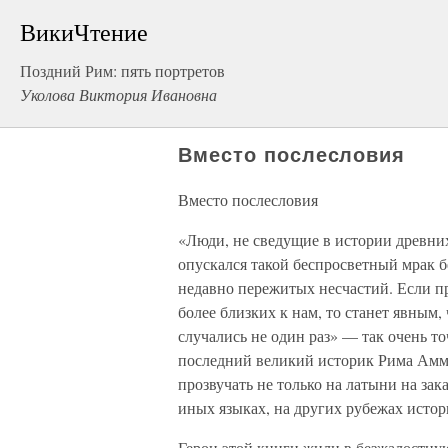
ВикиЧтение
Поздний Рим: пять портретов
Уколова Виктория Ивановна
Вместо послесловия
Вместо послесловия
«Люди, не сведущие в истории древних 
опускался такой беспросветный мрак 
недавно пережитых несчастий. Если пр
более близких к нам, то станет явным,
случались не один раз» — так очень т
последний великий историк Рима Амм
прозвучать не только на латыни на за
иных языках, на других рубежах ист
Герои этой книги жили в безжалостную