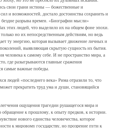
ись свои грани истины — божественные и
 сил и возможностей, достало достоинства сохранить и
 в бездне разрыва времен. «Биографии мысли»
бах этих людей, что выделило их на общем фоне эпохи.
 только но их непосредственным действиям, но ведь
ает ту энергию, которая вызывает движение личных и
 поколений, выявляющая скрытую сущность их бытия.
я человека к самому себе. И не пространство мира, а
то, где разыгрываются главные сражения
я самые важные победы.
ся людей «последнего века» Рима отразили то, что
может прекратить труд ума и души, становящийся
облегчения ощущения трагедии рушащегося мира и
о обращение к прошлому, к опыту предков, к истории.
увствие нового единства человечества, которое
ости к мировому государству, но прозрение пути к