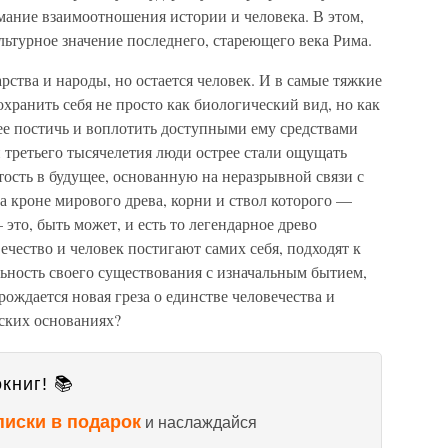
мание взаимоотношения истории и человека. В этом,
льтурное значение последнего, стареющего века Рима.
рства и народы, но остается человек. И в самые тяжкие
охранить себя не просто как биологический вид, но как
ее постичь и воплотить доступными ему средствами
и третьего тысячелетия люди острее стали ощущать
тость в будущее, основанную на неразрывной связи с
 кроне мирового древа, корни и ствол которого —
это, быть может, и есть то легендарное древо
ечество и человек постигают самих себя, подходят к
ность своего существования с изначальным бытием,
ождается новая греза о единстве человечества и
ских основаниях?
книг! 📚
писки в подарок
и наслаждайся