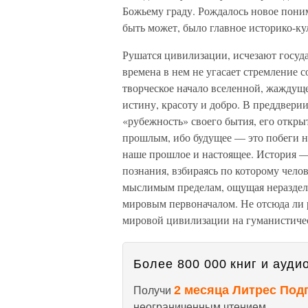
Божьему граду. Рождалось новое пони
быть может, было главное историко-ку
Рушатся цивилизации, исчезают госуда
времена в нем не угасает стремление с
творческое начало вселенной, жаждущ
истину, красоту и добро. В преддвери
«рубежность» своего бытия, его откры
прошлым, ибо будущее — это побеги на
наше прошлое и настоящее. История — 
познания, взбираясь по которому челов
мыслимым пределам, ощущая нераздель
мировым первоначалом. Не отсюда ли р
мировой цивилизации на гуманистиче
Более 800 000 книг и аудио
2 месяца Литрес Под
Получи
неограниченным чтением