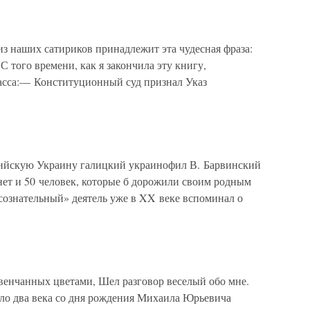
из наших сатириков принадлежит эта чудесная фраза:
того времени, как я закончила эту книгу,
асса:— Конституционный суд признал Указ
ийскую Украину галицкий украинофил В. Барвинский
нет и 50 человек, которые б дорожили своим родным
сознательный» деятель уже в XX веке вспоминал о
енчанных цветами, Шел разговор веселый обо мне.
ло два века со дня рождения Михаила Юрьевича