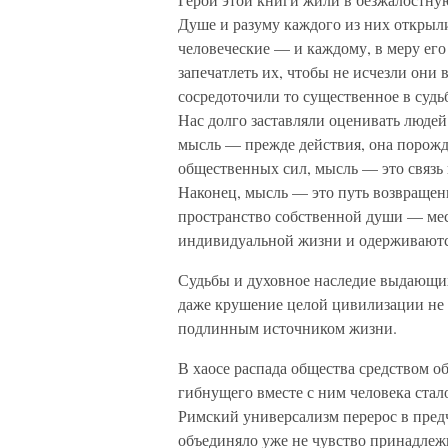
Душе и разуму каждого из них открыл
человеческие — и каждому, в меру его
запечатлеть их, чтобы не исчезли они
сосредоточили то существенное в судь
Нас долго заставляли оценивать людей
мысль — прежде действия, она порожд
общественных сил, мысль — это связь
Наконец, мысль — это путь возвращени
пространство собственной души — мес
индивидуальной жизни и одерживаютс
Судьбы и духовное наследие выдающих
даже крушение целой цивилизации не 
подлинным источником жизни.
В хаосе распада общества средством 
гибнущего вместе с ним человека стал
Римский универсализм перерос в предч
объединяло уже не чувство принадлежн