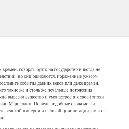
времен, говорят, будто на государство никогда не
бедствий, но они ошибаются, пораженные ужасом
оследить события давних веков или даже времен,
 что такие же и столь же печальные потрясения
очно выразил существо и умонастроения своей эпохи
иан Марцеллин. Но ведь подобные слова могли
кате великой империи и великой цивилизации, но и на
ории…
 эпоху, но это не пресекло их духовных исканий.