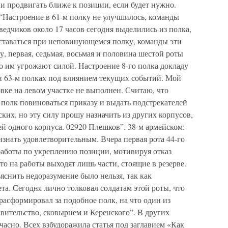
 и продвигать ближе к позиции, если будет нужно.
 “Настроение в 61-м полку не улучшилось, команды
едчиков около 17 часов сегодня выделились из полка,
оставаться при неповинующемся полку, команды эти
, первая, седьмая, восьмая и половина шестой роты
о им угрожают силой. Настроение 8-го полка докладу
 и 63-м полках под влиянием текущих событий. Мой
вке на левом участке не выполнен. Считаю, что
й полк повиноваться приказу и выдать подстрекателей
их, но эту силу прошу назначить из других корпусов,
ей одного корпуса. 02920 Плешков”. 38-м армейском:
изнать удовлетворительным. Вчера первая рота 44-го
работы по укреплению позиции, мотивируя отказ
то на работы выходят лишь части, стоящие в резерве.
яснить недоразумение было нельзя, так как
та. Сегодня лично толковал солдатам этой роты, что
расформировал за подобное полк, на что один из
авительство, сковырнем и Керенского”. В других
часно. Всех взбудоражила статья под заглавием «Как