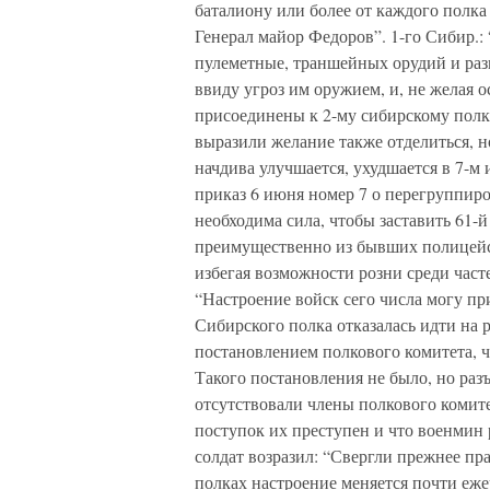
баталиону или более от каждого полка
Генерал майор Федоров”. 1-го Сибир.:
пулеметные, траншейных орудий и разв
ввиду угроз им оружием, и, не желая 
присоединены к 2-му сибирскому полку
выразили желание также отделиться, н
начдива улучшается, ухудшается в 7-м
приказ 6 июня номер 7 о перегруппиро
необходима сила, чтобы заставить 61-
преимущественно из бывших полицейск
избегая возможности розни среди част
“Настроение войск сего числа могу пр
Сибирского полка отказалась идти на 
постановлением полкового комитета, ч
Такого постановления не было, но разъ
отсутствовали члены полкового комите
поступок их преступен и что военмин 
солдат возразил: “Свергли прежнее пр
полках настроение меняется почти еже