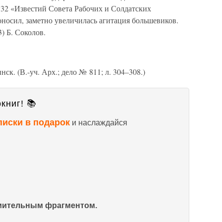
 32 «Известий Совета Рабочих и Солдатских
доносил, заметно увеличилась агитация большевиков.
) Б. Соколов.
инск. (В.-уч. Арх.; дело № 811; л. 304–308.)
книг! 📚
писки в подарок
и наслаждайся
омительным фрагментом.