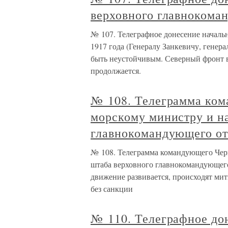
верховного главнокоман
№ 107. Телеграфное донесение началь
1917 года (Генералу Занкевичу, генер
быть неустойчивым. Северный фронт в
продолжается.
№ 108. Телеграмма ко
морскому министру и н
главнокомандующего от
№ 108. Телеграмма командующего Чер
штаба верховного главнокомандующего
движение развивается, происходят ми
без санкции
№ 110. Телеграфное до