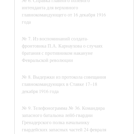
№ 6. Справка главного полевого
интенданта для верховного
главнокомандующего от 16 декабря 1916
года
№ 7. Из воспоминаний солдата-
фронтовика П.А. Карнаухова о случаях
братания с противником накануне
Февральской революции
№ 8. Выдержки из протокола совещания
главнокомандующих в Ставке 17–18
декабря 1916 года
№ 9. Телефонограмма № 36. Командира
запасного батальона лейб-гвардии
Гренадерского полка начальнику
гвардейских запасных частей 24 февраля