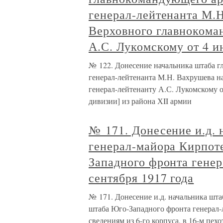
генерал-лейтенанта М.
Верховного главнокома
А.С. Лукомскому от 4 и
№ 122. Донесение начальника штаба 
генерал-лейтенанта М.Н. Вахрушева 
генерал-лейтенанту А.С. Лукомскому о
дивизии] из района ХII армии
№ 171. Донесение и.д. 
генерал-майора Кирпот
Западного фронта генер
сентября 1917 года
№ 171. Донесение и.д. начальника шта
штаба Юго-Западного фронта генерал-л
сведениям из 6-го корпуса, в 16-м пе