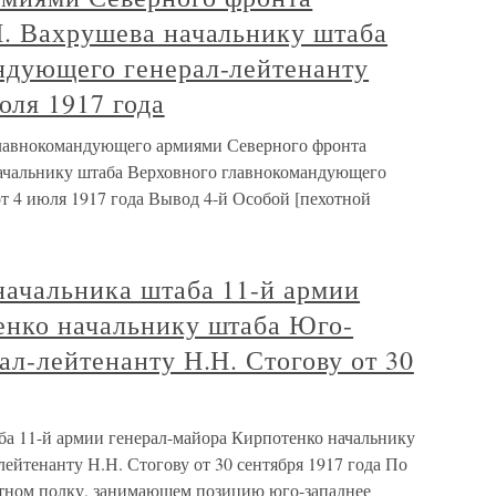
Н. Вахрушева начальнику штаба
ндующего генерал-лейтенанту
юля 1917 года
главнокомандующего армиями Северного фронта
начальнику штаба Верховного главнокомандующего
т 4 июля 1917 года Вывод 4-й Особой [пехотной
начальника штаба 11-й армии
енко начальнику штаба Юго-
ал-лейтенанту Н.Н. Стогову от 30
ба 11-й армии генерал-майора Кирпотенко начальнику
ейтенанту Н.Н. Стогову от 30 сентября 1917 года По
хотном полку, занимающем позицию юго-западнее