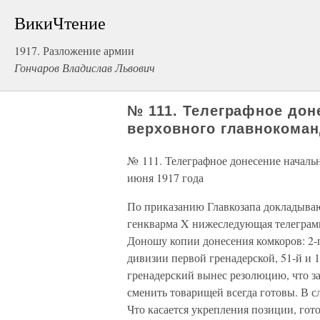
ВикиЧтение
1917. Разложение армии
Гончаров Владислав Львович
№ 111. Телеграфное дон
верховного главнокоман
№ 111. Телеграфное донесение началь
июня 1917 года
По приказанию Главкозапа докладываю
генкварма X нижеследующая телеграмм
Доношу копии донесения комкоров: 2-г
дивизии первой гренадерской, 51-й и 
гренадерский вынес резолюцию, что за
сменить товарищей всегда готовы. В сл
Что касается укрепления позиции, гото