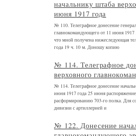
начальнику штаба верх
июня 1917 года
№ 110. Телеграфное донесение генера
главнокомандующего от 11 июня 1917 
что мной получена нижеследующая тел
года 19 ч. 10 м. Доношу копию
№ 114. Телеграфное до
верховного главнокоман
№ 114. Телеграфное донесение началь
июня 1917 года 25 июня распоряжение
расформированию 703-го полка. Для со
дивизии с артиллерией и
№ 122. Донесение нача
главнокомандующего ар