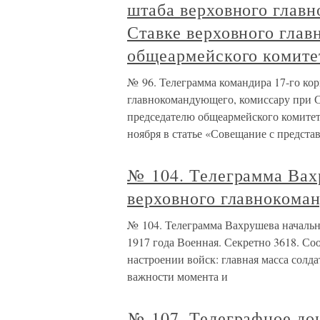
штаба верховного глав
Ставке верховного гла
общеармейского комитет
№ 96. Телеграмма командира 17-го кор
главнокомандующего, комиссару при 
председателю общеармейского комитета
ноября в статье «Совещание с предста
№ 104. Телеграмма Вах
верховного главнокоман
№ 104. Телеграмма Вахрушева начальн
1917 года Военная. Секретно 3618. Со
настроении войск: главная масса солда
важности момента и
№ 107. Телеграфное до