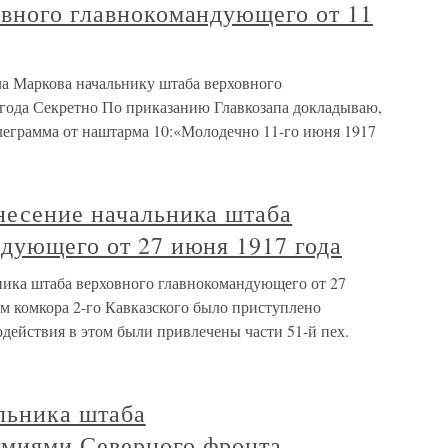
овного главнокомандующего от 11
ла Маркова начальнику штаба верховного
года Секретно По приказанию Главкозапа докладываю,
еграмма от наштарма 10:«Молодечно 11-го июня 1917
несение начальника штаба
дующего от 27 июня 1917 года
ника штаба верховного главнокомандующего от 27
м комкора 2-го Кавказского было приступлено
действия в этом были привлечены части 51-й пех.
льника штаба
миями Северного фронта