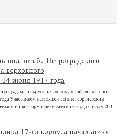
льника штаба Петроградского
а верховного
 14 июня 1917 года
етроградского округа начальнику штаба верховного
 года Участником настоящей войны георгиевским
оенминистра сформирован женский отряд числом 200
ндира 17-го корпуса начальнику