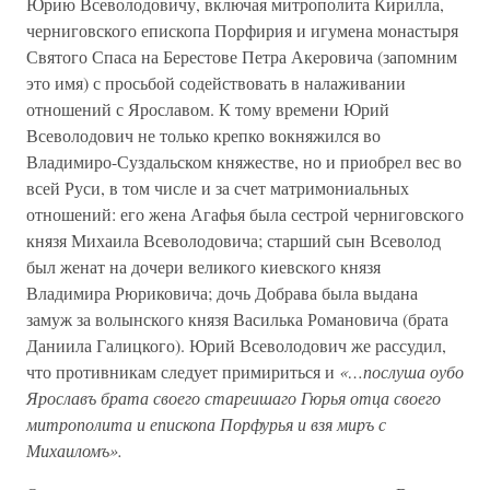
Юрию Всеволодовичу, включая митрополита Кирилла,
черниговского епископа Порфирия и игумена монастыря
Святого Спаса на Берестове Петра Акеровича (запомним
это имя) с просьбой содействовать в налаживании
отношений с Ярославом. К тому времени Юрий
Всеволодович не только крепко вокняжился во
Владимиро-Суздальском княжестве, но и приобрел вес во
всей Руси, в том числе и за счет матримониальных
отношений: его жена Агафья была сестрой черниговского
князя Михаила Всеволодовича; старший сын Всеволод
был женат на дочери великого киевского князя
Владимира Рюриковича; дочь Добрава была выдана
замуж за волынского князя Василька Романовича (брата
Даниила Галицкого). Юрий Всеволодович же рассудил,
что противникам следует примириться и
«…послуша оубо
Ярославъ брата своего стареишаго Гюрья отца своего
митрополита и епископа Порфурья и взя миръ с
Михаиломъ».