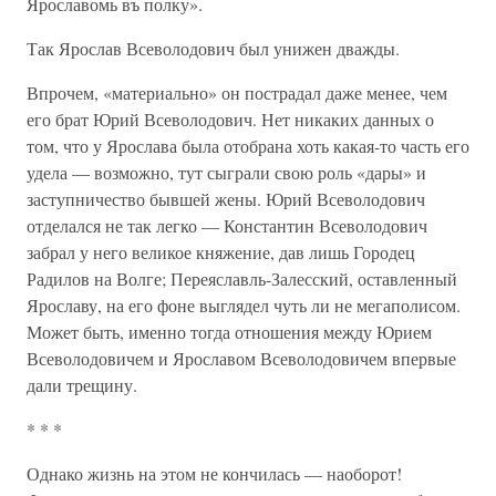
Ярославомь въ полку».
Так Ярослав Всеволодович был унижен дважды.
Впрочем, «материально» он пострадал даже менее, чем
его брат Юрий Всеволодович. Нет никаких данных о
том, что у Ярослава была отобрана хоть какая-то часть его
удела — возможно, тут сыграли свою роль «дары» и
заступничество бывшей жены. Юрий Всеволодович
отделался не так легко — Константин Всеволодович
забрал у него великое княжение, дав лишь Городец
Радилов на Волге; Переяславль-Залесский, оставленный
Ярославу, на его фоне выглядел чуть ли не мегаполисом.
Может быть, именно тогда отношения между Юрием
Всеволодовичем и Ярославом Всеволодовичем впервые
дали трещину.
* * *
Однако жизнь на этом не кончилась — наоборот!