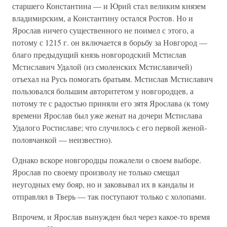
старшего Константина — и Юрий стал великим князем
владимирским, а Константину остался Ростов. Но и
Ярослав ничего существенного не поимел с этого, а
потому с 1215 г. он включается в борьбу за Новгород —
благо предыдущий князь новгородский Мстислав
Мстиславич Удалой (из смоленских Мстиславичей)
отъехал на Русь помогать братьям. Мстислав Мстиславич
пользовался большим авторитетом у новгородцев, а
потому те с радостью приняли его зятя Ярослава (к тому
времени Ярослав был уже женат на дочери Мстислава
Удалого Ростиславе; что случилось с его первой женой-
половчанкой — неизвестно).
Однако вскоре новгородцы пожалели о своем выборе.
Ярослав по своему произволу не только смещал
неугодных ему бояр, но и заковывал их в кандалы и
отправлял в Тверь — так поступают только с холопами.
Впрочем, и Ярослав вынужден был через какое-то время