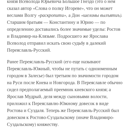
князя Всеволода Юрьевича Большое Гнездо (это о нем
сказал автор «Слова о полку Игореве», что он может
веслами Волгу
«раскропити»,
а Дон
«шеломы вылъятиъ).
Старшим братьям — Константину и Юрию — по
определению доставались более значимые уделы: Ростов
и Владимир-на-Клязьме. Подросшего же Ярослава
Всеволод отправил искать свою судьбу в далекий
Переяславль-Русский.
Ранее Переяславль-Русский (его еще называют
Переяславль-Южный, чтобы не путать с одноименным
городом в Залесье) был третьим по значимости городом
на Руси после Киева и Новгорода. В Переяславле обычно
сидел предполагаемый преемник киевского князя; а
Ярослав Мудрый, деля между сыновьями волости,
приложил к Переяславлю-Южному довесок в виде
Ростова и Суздаля. Теперь же Переяславль-Русский был
довеском к Ростово-Суздальскому (иначе Владимиро-
Суздальскому) княжеству.