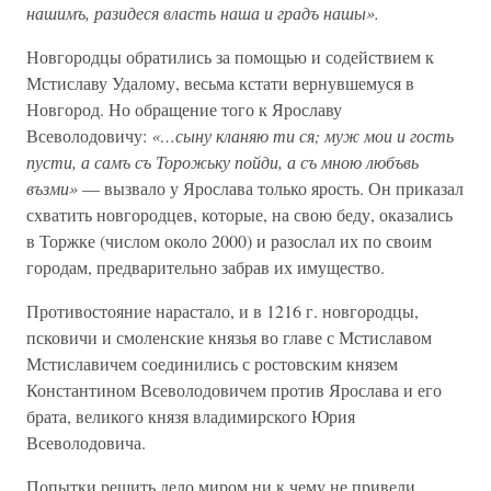
нашимъ, разидеся власть наша и градъ нашы».
Новгородцы обратились за помощью и содействием к
Мстиславу Удалому, весьма кстати вернувшемуся в
Новгород. Но обращение того к Ярославу
Всеволодовичу:
«…сыну кланяю ти ся; муж мои и гость
пусти, а самъ съ Торожьку пойди, а съ мною любъвь
възми»
— вызвало у Ярослава только ярость. Он приказал
схватить новгородцев, которые, на свою беду, оказались
в Торжке (числом около 2000) и разослал их по своим
городам, предварительно забрав их имущество.
Противостояние нарастало, и в 1216 г. новгородцы,
псковичи и смоленские князья во главе с Мстиславом
Мстиславичем соединились с ростовским князем
Константином Всеволодовичем против Ярослава и его
брата, великого князя владимирского Юрия
Всеволодовича.
Попытки решить дело миром ни к чему не привели.