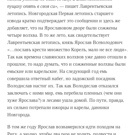
пущаху опять в своя си», —
пишет Лаврентьевская
летопись. Новгородская Первая летопись старшего
извода кратко подтверждает это сообщении и здесь же
добавляет, что на Ярославовом дворе были сожжены
четыре волхва. В то же лето, как свидетельствует
Лаврентьевская летопись, князь Ярослав Всеволодович
«…пославъ крести множество Корелъ, мало не все люди».
Так как времена славянских волхвов уже давно отошли в
прошлое, то надо думать, что и сожженные волхвы были
емьские или карельские. На следующий год емь
совершила ответный набег, но ладожский посадник
Володислав настиг их. Так как Володислав отказался
заключать с ними мир, емь перебила пленных (чем они
хуже Ярослава?) и лесами ушла домой. По пути, правда,
их сильно потрепали ижорцы и карелы, данники
Новгорода.
В том же году Ярослав вознамерился идти походом на
Ригу, а заодно, чтобы два раза не ходить, подвести и