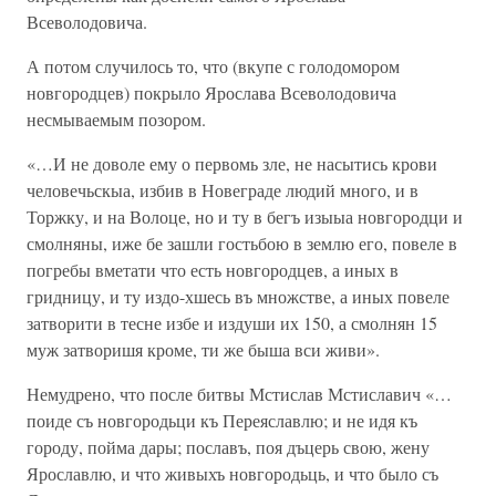
Всеволодовича.
А потом случилось то, что (вкупе с голодомором
новгородцев) покрыло Ярослава Всеволодовича
несмываемым позором.
«…И не доволе ему о первомь зле, не насытись крови
человечьскыа, избив в Новеграде людий много, и в
Торжку, и на Волоце, но и ту в бегъ изыыа новгородци и
смолняны, иже бе зашли гостьбою в землю его, повеле в
погребы вметати что есть новгородцев, а иных в
гридницу, и ту издо-хшесь въ множстве, а иных повеле
затворити в тесне избе и издуши их 150, а смолнян 15
муж затворишя кроме, ти же быша вси живи».
Немудрено, что после битвы Мстислав Мстиславич «…
поиде съ новгородьци къ Переяславлю; и не идя къ
городу, пойма дары; пославъ, поя дъцерь свою, жену
Ярославлю, и что живыхъ новгородьць, и что было съ