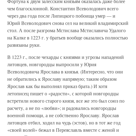
Фортуна к двум залесским князьям оказалась даже более
чем благосклонной. Константин Всеволодович всего
через два года после Липицкого побоища умер — и
Юрий Всеволодович снова сел на великий владимирский
стол. А после разгрома Мстислава Мстиславича Удалого
на Калке в 1223 г. у братьев вообще оказались полностью
развязаны руки.
В 1223 г., после чехарды с князями и угрозы нападений
литовцев, новгородцы выпросили у Юрия
Всеволодовича Ярослава в князья. (Интересно, что они
не обратились к Ярославу напрямую; таким образом
Ярослав как бы выполнял приказ брата.) И хотя
летописец пишет о «радости», с которой новгородцы
встретили нового старого князя, все же это был союз по
расчету, а не по «любви»; и радовались новгородцы
военной помощи, а не собственно Ярославу. Ярослав
литовцев отбил, ходил на чудь (эстов), но в тот же год
«своей волей» бежал в Переяславль вместе с женой и