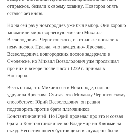
отпрысков, бежали к своему хозяину. Новгород опять
остался без князя.
Но на сей раз у новгородцев уже был выбор. Они хорошо
запомнили миротворческую миссию Михаила
Всеволодовича Черниговского, и тотчас же послали к
нему послов. Правда, «по наущению» Ярослава
Всеволодовича новгородских послов задержали в
Смоленске, но Михаил Всеволодович уже прослышал
про них и вскоре после Пасхи 1229 г. прибыл в
Новгород.
Весть о том, что Михаил сел в Новгороде, сильно
удручила Ярослава. Считая, что Михаилу Черниговскому
способствует Юрий Всеволодович, он решил
подговорить против брата племянников
Константиновичей. Но Юрий проведал про это и созвал
брата и Константиновичей во Владимир-на-Клязьме на
съезд. Несостоявшиеся бунтовщики вынуждены были