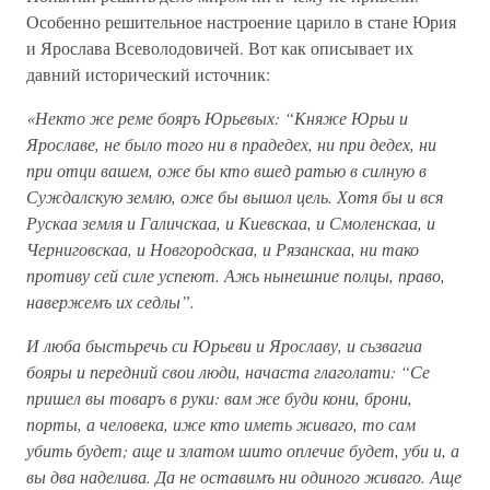
Особенно решительное настроение царило в стане Юрия
и Ярослава Всеволодовичей. Вот как описывает их
давний исторический источник:
«Некто же реме бояръ Юрьевых: “Княже Юрьи и
Ярославе, не было того ни в прадедех, ни при дедех, ни
при отци вашем, оже бы кто вшед ратью в силную в
Суждалскую землю, оже бы вышол цель. Хотя бы и вся
Рускаа земля и Галичскаа, и Киевскаа, и Смоленскаа, и
Черниговскаа, и Новгородскаа, и Рязанскаа, ни тако
противу сей силе успеют. Ажь нынешние полцы, право,
навержемъ их седлы”.
И люба быстьречь си Юрьеви и Ярославу, и сьзвагиа
бояры и передний свои люди, начаста глаголати: “Се
пришел вы товаръ в руки: вам же буди кони, брони,
порты, а человека, иже кто иметь живаго, то сам
убить будет; аще и златом шито оплечие будет, уби и, а
вы два наделива. Да не оставимъ ни одиного живаго. Аще