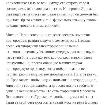
«поклонишася Юрью вси, имуще его отцомъ собе и
господинмъ, (и) целоваша крестъ». Наверняка Ярослав
был задет этим крестным целованием, ибо он должен был
признать брата «отцом», т. е. формально его «опустили»
на один уровень с племянниками.
Михаил Черниговский, пытаясь завоевать симпатии
новгородцев, развил кипучую деятельность. Прежде
всего, он упорядочил некоторые социальные
взаимоотношения: убежавшим смердам дал налоговую
льготу на 5 лет; однако тем, кто остался, налоги были
неизменны. Он пресек обычную в таких случая
новгородскую практику, когда победившая на вече
партия грабила имущество побежденных. На этот раз «…
на Ярослалихъ любъвницехъ поимаша новгородци кунъ
много и на городищанохъ, а дворовъ ихъ не грабяче, и
даша на великыи мостъ». То есть сторонники Ярослава
Всеволодовича («Ярослалихъ любъвницехъ») обязаны
были за свой счет построить новый мост на реке Волхов,