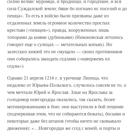
силни велми: муромци, и бродници, и городчане, и вся
сила Суждалской земли; бяше бо погнано ис поселий и до
пешца». То есть в войско были призваны даже из
отдаленных земель огромное количество простых
крестьян («пешцев»), правда, вооруженных лишь
топорами да киями (дубинками) (Никоновская летопись
говорит еще о сулицах — метательных копьях). Но
залесских князей это не смущало — своих противников
они собирались закидать седлами («навержемъ их
седлы»).
Однако 21 апреля 1216 г. в урочище Липица, что
недалеко от Юрьева-Польского, случилось совсем не то, о
чем мечтали Юрий и Ярослав. Злые на Ярослава за
голодомор новгородцы оказались, так сказать, более
мотивированными в бою: они выступили в бой пешими
(подчеркивая этим, что не собираются бежать), босыми и
некоторые даже без штанов (чтобы ничто не сковывало
движения): «…Новгородци же ссед с коней, и порты и