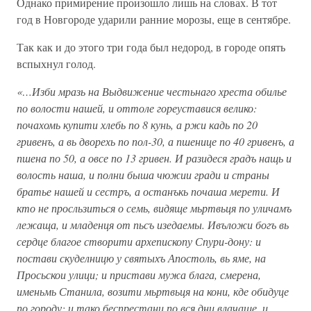
Однако примирение произошло лишь на словах. В тот
год в Новгороде ударили ранние морозы, еще в сентябре.
Так как и до этого три года был недород, в городе опять
вспыхнул голод.
«…Изби мразь на Выдвижение честьнаго хреста обилье
по волости нашей, и оттоле гореуставися велико:
почахомь купити хлебь по 8 кунь, а ржи кадь по 20
гривенъ, а вь дворехь по пол-30, а пшенице по 40 гривенъ, а
пшена по 50, а овсе по 13 гривен. И разидеся градъ нащь и
волость наша, и полни быша чюжии гради и страны
братье нашей и сестръ, а останъкь почаша мерети. И
кто не просльзиться о семь, видяще мьртвьця по уличамъ
лежаща, и младенця от пьсъ изедаемы. Ивъложи богъ вь
сердце благое створити архепископу Спури-дону: и
постави скуделницю у святыхъ Апостоль, вь яме, на
Просьскои улици; и пристави мужа блага, смерена,
именьмь Станила, возити мьртвьця на кони, кде обидуце
по городу; и тако беспрестани по вся дни влачаше, и