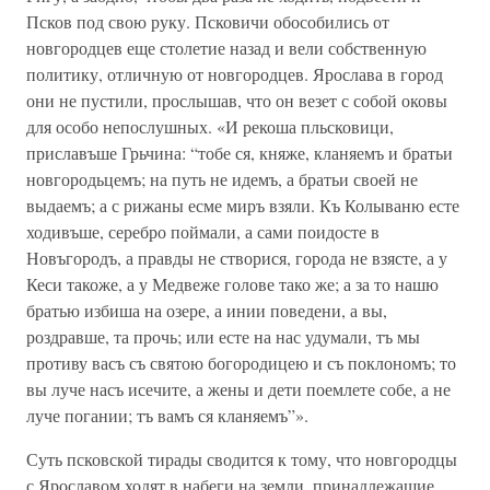
Псков под свою руку. Псковичи обособились от
новгородцев еще столетие назад и вели собственную
политику, отличную от новгородцев. Ярослава в город
они не пустили, прослышав, что он везет с собой оковы
для особо непослушных. «И рекоша пльсковици,
приславъше Грьчина: “тобе ся, княже, кланяемъ и братьи
новгородьцемъ; на путь не идемъ, а братьи своей не
выдаемъ; а с рижаны есме миръ взяли. Къ Колываню есте
ходивъше, серебро поймали, а сами поидосте в
Новъгородъ, а правды не створися, города не взясте, а у
Кеси такоже, а у Медвеже голове тако же; а за то нашю
братью избиша на озере, а инии поведени, а вы,
роздравше, та прочь; или есте на нас удумали, тъ мы
противу васъ съ святою богородицею и съ поклономъ; то
вы луче насъ исечите, а жены и дети поемлете собе, а не
луче погании; тъ вамъ ся кланяемъ”».
Суть псковской тирады сводится к тому, что новгородцы
с Ярославом ходят в набеги на земли, принадлежащие