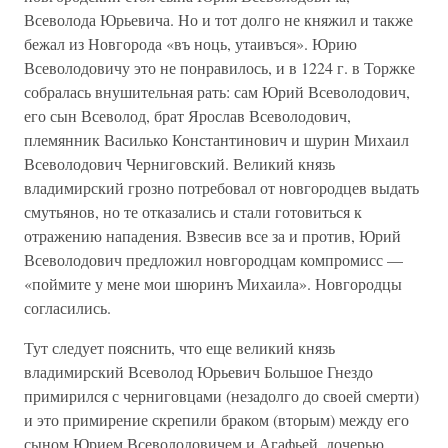
Всеволода Юрьевича. Но и тот долго не княжил и также
бежал из Новгорода «въ ноць, утаивъся». Юрию
Всеволодовичу это не понравилось, и в 1224 г. в Торжке
собралась внушительная рать: сам Юрий Всеволодович,
его сын Всеволод, брат Ярослав Всеволодович,
племянник Василько Константинович и шурин Михаил
Всеволодович Черниговский. Великий князь
владимирский грозно потребовал от новгородцев выдать
смутьянов, но те отказались и стали готовиться к
отражению нападения. Взвесив все за и против, Юрий
Всеволодович предложил новгородцам компромисс —
«поймите у мене мои шюринъ Михаила». Новгородцы
согласились.
Тут следует пояснить, что еще великий князь
владимирский Всеволод Юрьевич Большое Гнездо
примирился с черниговцами (незадолго до своей смерти)
и это примирение скрепили браком (вторым) между его
сыном Юрием Всеволодовичем и Агафьей, дочерью