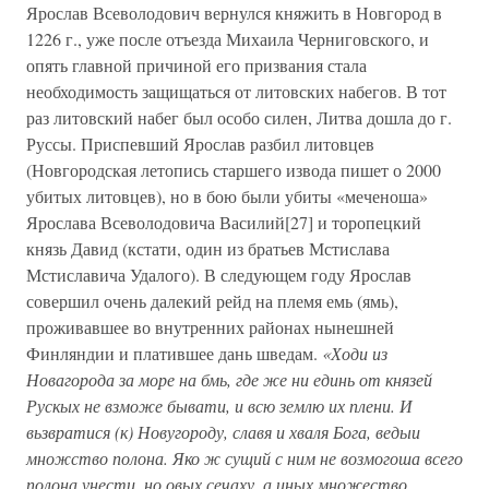
Ярослав Всеволодович вернулся княжить в Новгород в
1226 г., уже после отъезда Михаила Черниговского, и
опять главной причиной его призвания стала
необходимость защищаться от литовских набегов. В тот
раз литовский набег был особо силен, Литва дошла до г.
Руссы. Приспевший Ярослав разбил литовцев
(Новгородская летопись старшего извода пишет о 2000
убитых литовцев), но в бою были убиты «меченоша»
Ярослава Всеволодовича Василий[27] и торопецкий
князь Давид (кстати, один из братьев Мстислава
Мстиславича Удалого). В следующем году Ярослав
совершил очень далекий рейд на племя емь (ямь),
проживавшее во внутренних районах нынешней
Финляндии и платившее дань шведам.
«Ходи из
Новагорода за море на бмь, где же ни единь от князей
Рускых не взможе бывати, и всю землю их плени. И
вьзвратися (к) Новугороду, славя и хваля Бога, ведыи
множство полона. Яко ж сущий с ним не возмогоша всего
полона унести, но овых сечаху, а иных множество