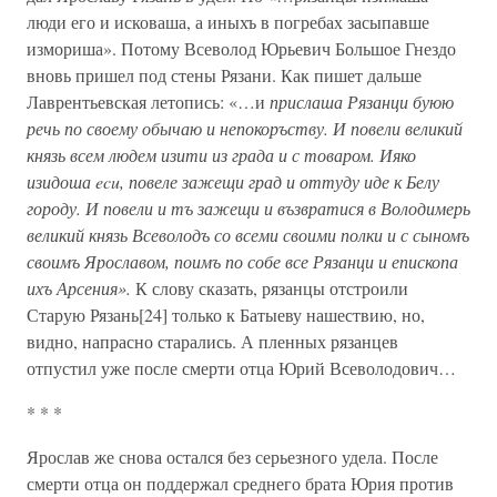
люди его и исковаша, а иныхъ в погребах засыпавше
измориша». Потому Всеволод Юрьевич Большое Гнездо
вновь пришел под стены Рязани. Как пишет дальше
Лаврентьевская летопись: «…и
прислаша Рязанци буюю
речь по своему обычаю и непокоръству. И повели великий
князь всем людем изити из града и с товаром. Ияко
изидоша ecu, повеле зажещи град и оттуду иде к Белу
городу. И повели и тъ зажещи и възвратися в Володимерь
великий князь Всеволодъ со всеми своими полки и с сыномъ
своимъ Ярославом, поимъ по собе все Рязанци и епископа
ихъ Арсения».
К слову сказать, рязанцы отстроили
Старую Рязань[24] только к Батыеву нашествию, но,
видно, напрасно старались. А пленных рязанцев
отпустил уже после смерти отца Юрий Всеволодович…
* * *
Ярослав же снова остался без серьезного удела. После
смерти отца он поддержал среднего брата Юрия против