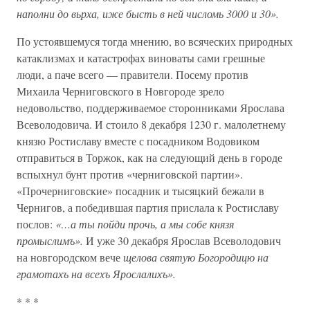
наполни до вьрха, иже бысть в ней числомь 3000 и 30».
По устоявшемуся тогда мнению, во всяческих природных
катаклизмах и катастрофах виноваты сами грешные
люди, а паче всего — правители. Посему против
Михаила Черниговского в Новгороде зрело
недовольство, поддерживаемое сторонниками Ярослава
Всеволодовича. И стоило 8 декабря 1230 г. малолетнему
князю Ростиславу вместе с посадником Водовиком
отправиться в Торжок, как на следующий день в городе
вспыхнул бунт против «черниговской партии».
«Прочерниговские» посадник и тысяцкий бежали в
Чернигов, а победившая партия прислала к Ростиславу
послов:
«…а ты пойди прочь, а мы собе князя
промыслимъ».
И уже 30 декабря Ярослав Всеволодович
на новгородском вече
щелова святую Богородицю на
грамотахъ на всехъ Ярослалихъ».
* * *