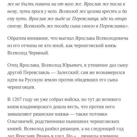
же не бъсть помочи ни от кого же. Ярослав же посла к
нему, пути прося у него. Всеволод же целова крестъ и да
ему путь. Ярослав же выде ис Переяславця, иде къ отцю
своему. Всеволодъ же посади сына своего в Переяславки».
Обратим внимание, что выгнал Ярослава Всеволодовича
из его отчины не кто иной, как черниговский князь
Всеволод Чермный.
Отец Ярослава, Всеволод Юрьевич, в утешение дал сыну
другой Переяславль — Залесский; сам же вознамерился
идти на Русскую землю против обидевших его сына
черниговцев.
В 1207 году он уже собрал войска, но тут до великого
князя владимирского дошла весть, что против него
замышляют рязанские князья — также потомки
Ольговичей, родственники нынешних черниговских
князей. Всеволод разбил рязанцев, а на следующий год
дал Ярославу Рязань в удел. Но «…рязанцы изимаша