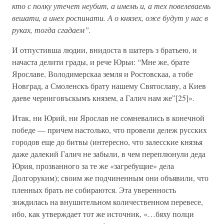
кто с полку утечет неубит, а имемь и, а тех повелеваемь
вешати, а инех роспинати. А о князех, оже будут у нас в
руках, тогда сгадаем”.
И отпустивша людии, внидоста в шатеръ з братьею, и
начаста делити грады, и рече Юрьи: “Мне же, брате
Ярославе, Володимерскаа земля и Ростовскаа, а тобе
Новград, а Смоленскъ брату нашему Святославу, а Киев
даеве черниговъскымъ князем, а Галич нам же”[25]».
Итак, ни Юрий, ни Ярослав не сомневались в конечной
победе — причем настолько, что провели дележ русских
городов еще до битвы (интересно, что залесские князья
даже далекий Галич не забыли, в чем переплюнули деда
Юрия, прозванного за те же «загребущие» дела
Долгоруким); своим же подчиненным они объявили, что
пленных брать не собираются. Эта уверенность
зиждилась на внушительном количественном перевесе,
ибо, как утверждает тот же источник, «…бяху полци