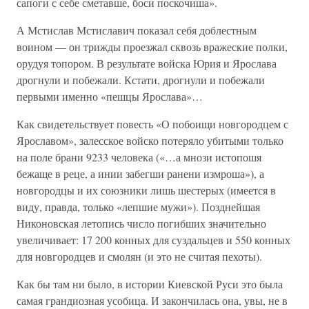
сапоги с себе сметавше, боси поскочиша».
А Мстислав Мстиславич показал себя доблестным
воином — он трижды проезжал сквозь вражеские полки,
орудуя топором. В результате войска Юрия и Ярослава
дрогнули и побежали. Кстати, дрогнули и побежали
первыми именно «пешцы Ярослава»…
Как свидетельствует повесть «О побоищи новгородцем с
Ярославом», залесское войско потеряло убитыми только
на поле брани 9233 человека («…а мнози истопошя
бежаще в реце, а инии забегши ранени измроша»), а
новгородцы и их союзники лишь шестерых (имеется в
виду, правда, только «лепшие мужи»). Позднейшая
Никоновская летопись число погибших значительно
увеличивает: 17 200 конных для суздальцев и 550 конных
для новгородцев и смолян (и это не считая пехоты).
Как бы там ни было, в истории Киевской Руси это была
самая грандиозная усобица. И закончилась она, увы, не в