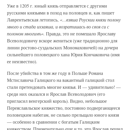
Уже в 1205 г. юный князь отправляется с другими
русскими князьями в поход на половцев и, как пишет
Лаврентьевская летопись,
«…взяша Роускии князи полону
много и стада ихзаяша, и возратишась во своя си с
полоном многимъ».
Правда, это не помешало Ярославу
Всеволодовичу вскоре жениться (уже традиционно для
линии ростово-суздальских Мономаховичей) на дочери
сильнейшего половецкого хана Юрия Кончаковича (имя
ее неизвестно).
После убийства в том же году в Польше Романа
Мстиславича Галицкого на вакантный галицкий стол
стали претендовать многие князья. И — удивительно! —
среди них оказался и Ярослав Всеволодович (его
пригласил венгерский король). Видно, небольшое
Переяславльское княжество, постоянно подвергающееся
половецким набегам, не сильно прельщало юного князя
— особенно в сравнении с богатым Галицким
княжеством. Примечательно еще и то, что Ярослав решил