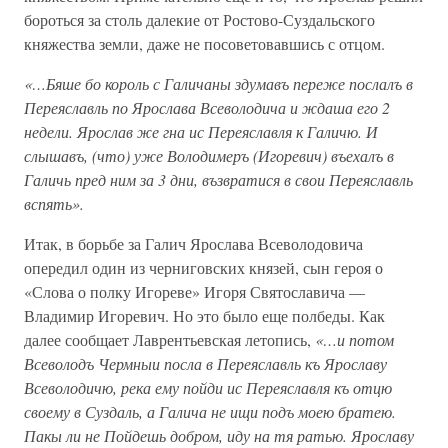
бороться за столь далекие от Ростово-Суздальского
княжества земли, даже не посоветовавшись с отцом.
«…Бяше бо король с Галичаны здумавъ переже послалъ в
Переяславль по Ярослава Всеволодича и ждаша его 2
недели. Ярослав же гна ис Переяславля к Галичю. И
слышавъ, (что) уже Володимеръ (Игоревич) въехалъ в
Галичь пред ним за 3 дни, възвратися в свои Переяславль
вспять».
Итак, в борьбе за Галич Ярослава Всеволодовича
опередил один из черниговских князей, сын героя о
«Слова о полку Игореве» Игоря Святославича —
Владимир Игоревич. Но это было еще полбеды. Как
далее сообщает Лаврентьевская летопись,
«…и потом
Всеволодъ Чермныи посла в Переяславль къ Ярославу
Всеволодичю, река ему пойди ис Переяславля къ отцю
своему в Суздаль, а Галича не ищи подъ моею братею.
Пакы ли не Пойдешь добром, иду на тя ратью. Ярославу