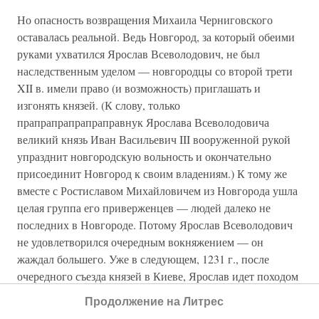
Но опасность возвращения Михаила Черниговского
оставалась реальной. Ведь Новгород, за который обеими
руками ухватился Ярослав Всеволодович, не был
наследственным уделом — новгородцы со второй трети
XII в. имели право (и возможность) приглашать и
изгонять князей. (К слову, только
прапрапрапрапраправнук Ярослава Всеволодовича
великий князь Иван Васильевич III вооруженной рукой
упразднит новгородскую вольность и окончательно
присоединит Новгород к своим владениям.) К тому же
вместе с Ростиславом Михайловичем из Новгорода ушла
целая группа его приверженцев — людей далеко не
последних в Новгороде. Потому Ярослав Всеволодович
не удовлетворился очередным вокняжением — он
жаждал большего. Уже в следующем, 1231 г., после
очередного съезда князей в Киеве, Ярослав идет походом
на владения черниговского князя. Вот что пишет об этом
Продолжение на Литрес
Новгородская Первая летопись старшего извода: «
…Тои