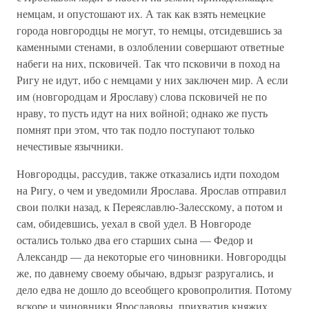
немцам, и опустошают их. А так как взять немецкие
города новгородцы не могут, то немцы, отсидевшись за
каменными стенами, в озлоблении совершают ответные
набеги на них, псковичей. Так что псковичи в поход на
Ригу не идут, ибо с немцами у них заключен мир. А если
им (новгородцам и Ярославу) слова псковичей не по
нраву, то пусть идут на них войной; однако же пусть
помнят при этом, что так подло поступают только
нечестивые язычники.
Новгородцы, рассудив, также отказались идти походом
на Ригу, о чем и уведомили Ярослава. Ярослав отправил
свои полки назад, к Переяславлю-Залесскому, а потом и
сам, обидевшись, уехал в свой удел. В Новгороде
остались только два его старших сына — Федор и
Александр — да некоторые его чиновники. Новгородцы
же, по давнему своему обычаю, вдрызг разругались, и
дело едва не дошло до всеобщего кровопролития. Потому
вскоре и чиновники Ярославовы, прихватив княжих