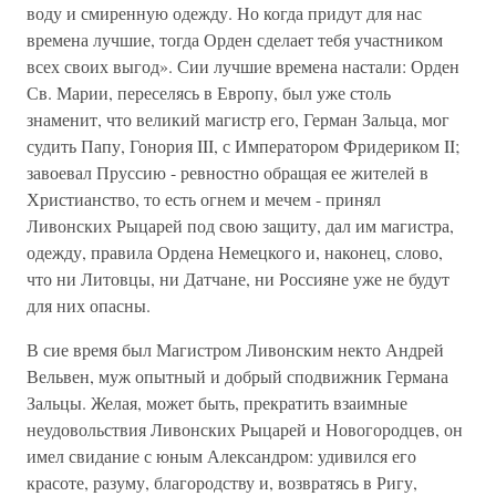
воду и смиренную одежду. Но когда придут для нас
времена лучшие, тогда Орден сделает тебя участником
всех своих выгод». Сии лучшие времена настали: Орден
Св. Марии, переселясь в Европу, был уже столь
знаменит, что великий магистр его, Герман Зальца, мог
судить Папу, Гонория III, с Императором Фридериком II;
завоевал Пруссию - ревностно обращая ее жителей в
Христианство, то есть огнем и мечем - принял
Ливонских Рыцарей под свою защиту, дал им магистра,
одежду, правила Ордена Немецкого и, наконец, слово,
что ни Литовцы, ни Датчане, ни Россияне уже не будут
для них опасны.
В сие время был Магистром Ливонским некто Андрей
Вельвен, муж опытный и добрый сподвижник Германа
Зальцы. Желая, может быть, прекратить взаимные
неудовольствия Ливонских Рыцарей и Новогородцев, он
имел свидание с юным Александром: удивился его
красоте, разуму, благородству и, возвратясь в Ригу,