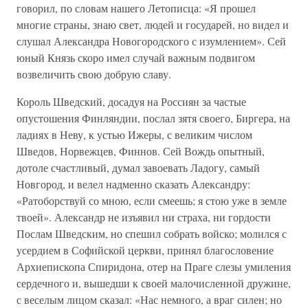
говорил, по словам нашего Летописца: «Я прошел
многие страны, знаю свет, людей и государей, но видел и
слушал Александра Новогородского с изумлением». Сей
юный Князь скоро имел случай важным подвигом
возвеличить свою добрую славу.
Король Шведский, досадуя на Россиян за частые
опустошения Финляндии, послал зятя своего, Биргера, на
ладиях в Неву, к устью Ижеры, с великим числом
Шведов, Норвежцев, Финнов. Сей Вождь опытный,
дотоле счастливый, думал завоевать Ладогу, самый
Новгород, и велел надменно сказать Александру:
«Ратоборствуй со мною, если смеешь; я стою уже в земле
твоей». Александр не изъявил ни страха, ни гордости
Послам Шведским, но спешил собрать войско; молился с
усердием в Софийской церкви, принял благословение
Архиепископа Спиридона, отер на Праге слезы умиления
сердечного и, вышедши к своей малочисленной дружине,
с веселым лицом сказал: «Нас немного, а враг силен; но