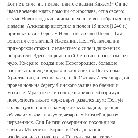
Бог не в силе, а в правде: идите с вашим Князем!» Он не
имел времени ждать помощи от Ярослава, отца своего;
самые Новогородские воины не успели все собраться под
знамена: Александр выступил в поле и 15 июля [1240 г.]
приближился к берегам Невы, где стояли Шведы. Там
встретил его знатный Ижерянин, Пелгуй, начальник
приморской стражи, с известием о силе и движениях
неприятеля. Здесь современный Летописец рассказывает
чудо. Ижеряне, подданные Новогородцев, большею
частию жили еще в идолопоклонстве; но Пелгуй был
Христианин, и весьма усердный. Ожидая Александра, он
провел ночь на берегу Финского залива во бдении и
молитве. Мрак исчез, и солнце озарило необозримую
поверхность тихого моря; вдруг раздался шум: Пелгуй
содрогнулся и видит на море легкую ладию, гребцов,
одеянных мглою
, и двух лучезарных Витязей в ризах
червленных. Сии Витязи совершенно походили на
Святых Мучеников Бориса и Глеба, как они
изображались на иконах, и Нелгуй слышал голос