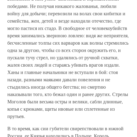
победами. Не получая никакого жалованья, любили
войну для добычи; перевозили на волах свои кибитки и
семейства, жен, детей и везде находили отечество, где
могло пастися их стадо. В свободное от человекоубийств
время занимались звериною ловлею: видя же неприятеля,
бесчисленные толпы сих варваров как волны стремились
одна за другою, чтобы со всех сторон окружить его, и
пускали тучу стрел, но удалялись от ручной схватки,
жалея своих людей и стараясь убивать врагов издали.
Ханы и главные начальники не вступали в бой: стоя
назади, разными маяками давали повеления и не
стыдились иногда общего бегства; но смертию
наказывали того, кто бежал один и ранее других. Стрелы
Моголов были весьма остры и велики, сабли длинные,
копья с крюками, щиты ивовые или сплетенные из
прутьев.
В то время, как сии губители свирепствовали в южной
России, ее Князья находились в Польше. Король