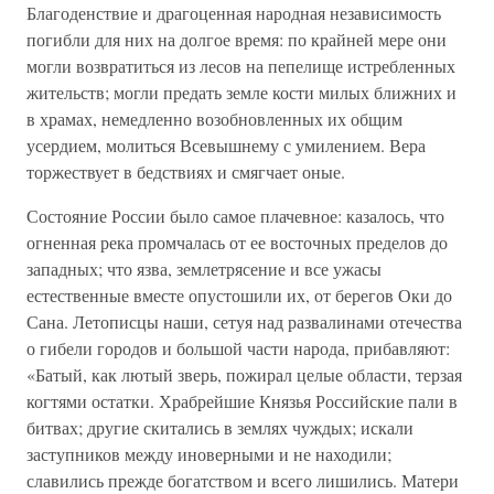
Благоденствие и драгоценная народная независимость
погибли для них на долгое время: по крайней мере они
могли возвратиться из лесов на пепелище истребленных
жительств; могли предать земле кости милых ближних и
в храмах, немедленно возобновленных их общим
усердием, молиться Всевышнему с умилением. Вера
торжествует в бедствиях и смягчает оные.
Состояние России было самое плачевное: казалось, что
огненная река промчалась от ее восточных пределов до
западных; что язва, землетрясение и все ужасы
естественные вместе опустошили их, от берегов Оки до
Сана. Летописцы наши, сетуя над развалинами отечества
о гибели городов и большой части народа, прибавляют:
«Батый, как лютый зверь, пожирал целые области, терзая
когтями остатки. Храбрейшие Князья Российские пали в
битвах; другие скитались в землях чуждых; искали
заступников между иноверными и не находили;
славились прежде богатством и всего лишились. Матери