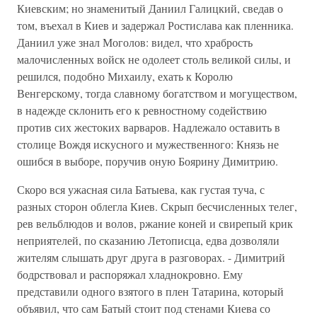
Киевским; но знаменитый Даниил Галицкий, сведав о
том, въехал в Киев и задержал Ростислава как пленника.
Даниил уже знал Моголов: видел, что храбрость
малочисленных войск не одолеет столь великой силы, и
решился, подобно Михаилу, ехать к Королю
Венгерскому, тогда славному богатством и могуществом,
в надежде склонить его к ревностному содействию
против сих жестоких варваров. Надлежало оставить в
столице Вождя искусного и мужественного: Князь не
ошибся в выборе, поручив оную Боярину Димитрию.
Скоро вся ужасная сила Батыева, как густая туча, с
разных сторон облегла Киев. Скрып бесчисленных телег,
рев вельблюдов и волов, ржание коней и свирепый крик
неприятелей, по сказанию Летописца, едва дозволяли
жителям слышать друг друга в разговорах. - Димитрий
бодрствовал и распоряжал хладнокровно. Ему
представили одного взятого в плен Татарина, который
объявил, что сам Батый стоит под стенами Киева со