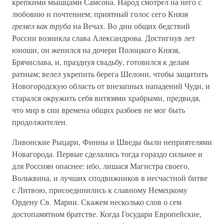
крепкими мышцами Самсона. Народ смотрел на него с
любовию и почтением; приятный голос сего Князя
гремел как труба
на Вечах. Во дни общих бедствий
России возникла слава Александрова. Достигнув лет
юноши, он женился на дочери Полоцкого Князя,
Брячислава, и, празднуя свадьбу, готовился к делам
ратным; велел укрепить берега Шелони, чтобы защитить
Новогородскую область от внезапных нападений Чуди, и
старался окружить себя витязями храбрыми, предвидя,
что мир в сии времена общих разбоев не мог быть
продолжителен.
Ливонские Рыцари, Финны и Шведы были неприятелями
Новагорода. Первые сделались тогда гораздо сильнее и
для Россиян опаснее: ибо, лишася Магистра своего,
Вольквина, и лучших сподвижников в несчастной битве
с Литвою, присоединились к славному Немецкому
Ордену Св. Марии. Скажем несколько слов о сем
достопамятном братстве. Когда Государи Европейские,