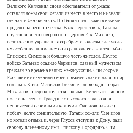
Великого Княжения снова обеспамятели от ужаса:
оставляя домы свои, бегали из места в место и не знали,
где найти безопасность. Но Батый шел громить южные
пределы нашего отечества. Взяв Переяславль, Татары
опустошили его совершенно. Церковь Св. Михаила,
великолепно украшенная серебром и золотом, заслужила
их особенное внимание: они сравняли ее с землею, убив
Епископа Симеона и большую часть жителей. Другое
войско Батыево осадило Чернигов, славный мужеством
граждан во времена наших междоусобий. Сии добрые
Россияне не изменили своей прежней славе и дали отпор
сильный. Князь Мстислав Глебович, двоюродный брат
Михаилов, предводительствовал ими. Бились отчаянно в
поле и на стенах. Граждане с высокого вала разили
неприятелей огромными камнями. Одержав наконец
победу, долго сомнительную, Татары сожгли Чернигов;
но хотели отдыха и, через Глухов отступив к Дону, дали
свободу плененному ими Епископу Порфирию. Сим