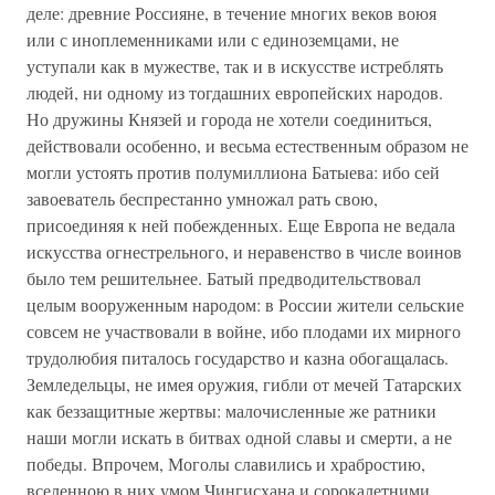
деле: древние Россияне, в течение многих веков воюя
или с иноплеменниками или с единоземцами, не
уступали как в мужестве, так и в искусстве истреблять
людей, ни одному из тогдашних европейских народов.
Но дружины Князей и города не хотели соединиться,
действовали особенно, и весьма естественным образом не
могли устоять против полумиллиона Батыева: ибо сей
завоеватель беспрестанно умножал рать свою,
присоединяя к ней побежденных. Еще Европа не ведала
искусства огнестрельного, и неравенство в числе воинов
было тем решительнее. Батый предводительствовал
целым вооруженным народом: в России жители сельские
совсем не участвовали в войне, ибо плодами их мирного
трудолюбия питалось государство и казна обогащалась.
Земледельцы, не имея оружия, гибли от мечей Татарских
как беззащитные жертвы: малочисленные же ратники
наши могли искать в битвах одной славы и смерти, а не
победы. Впрочем, Моголы славились и храбростию,
вселенною в них умом Чингисхана и сорокалетними