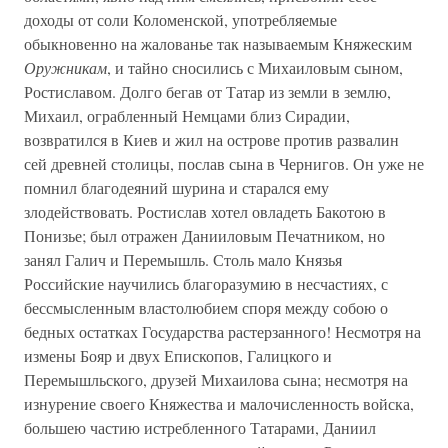
доходы от соли Коломенской, употребляемые
обыкновенно на жалованье так называемым Княжеским
Оружникам
, и тайно сносились с Михаиловым сыном,
Ростиславом. Долго бегав от Татар из земли в землю,
Михаил, ограбленный Немцами близ Сирадии,
возвратился в Киев и жил на острове против развалин
сей древней столицы, послав сына в Чернигов. Он уже не
помнил благодеяний шурина и старался ему
злодействовать. Ростислав хотел овладеть Бакотою в
Понизье; был отражен Данииловым Печатником, но
занял Галич и Перемышль. Столь мало Князья
Российские научились благоразумию в несчастиях, с
бессмысленным властолюбием споря между собою о
бедных остатках Государства растерзанного! Несмотря на
измены Бояр и двух Епископов, Галицкого и
Перемышльского, друзей Михаилова сына; несмотря на
изнурение своего Княжества и малочисленность войска,
большею частию истребленного Татарами, Даниил