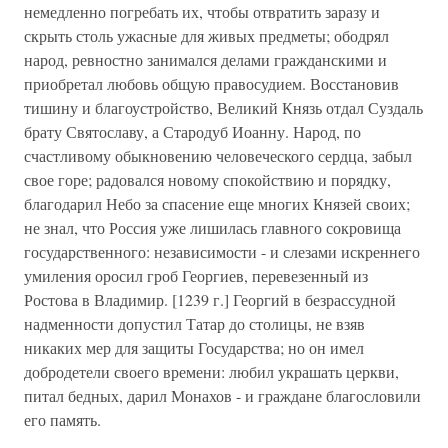
немедленно погребать их, чтобы отвратить заразу и
скрыть столь ужасные для живых предметы; ободрял
народ, ревностно занимался делами гражданскими и
приобретал любовь общую правосудием. Восстановив
тишину и благоустройство, Великий Князь отдал Суздаль
брату Святославу, а Стародуб Иоанну. Народ, по
счастливому обыкновению человеческого сердца, забыл
свое горе; радовался новому спокойствию и порядку,
благодарил Небо за спасение еще многих Князей своих;
не знал, что Россия уже лишилась главного сокровища
государственного: независимости - и слезами искреннего
умиления оросил гроб Георгиев, перевезенный из
Ростова в Владимир. [1239 г.] Георгий в безрассудной
надменности допустил Татар до столицы, не взяв
никаких мер для защиты Государства; но он имел
добродетели своего времени: любил украшать церкви,
питал бедных, дарил Монахов - и граждане благословили
его память.