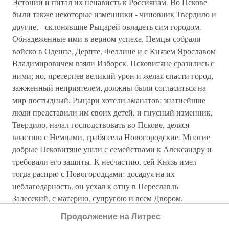
Эстонии и питал их ненависть к Россиянам. Во Пскове
были также некоторые изменники - чиновник Твердило и
другие, - склонявшие Рыцарей овладеть сим городом.
Обнадеженные ими в верном успехе, Немцы собрали
войско в Оденпе, Дерпте, Феллине и с Князем Ярославом
Владимировичем взяли Изборск. Псковитяне сразились с
ними; но, претерпев великий урон и желая спасти город,
зажженный неприятелем, должны были согласиться на
мир постыдный. Рыцари хотели аманатов: знатнейшие
люди представили им своих детей, и гнусный изменник,
Твердило, начал господствовать во Пскове, деляся
властию с Немцами, грабя села Новогородские. Многие
добрые Псковитяне ушли с семействами к Александру и
требовали его защиты. К несчастию, сей Князь имел
тогда распрю с Новогородцами: досадуя на их
неблагодарность, он уехал к отцу в Переславль
Залесский, с материю, супругою и всем Двором.
Продолжение на Литрес
Между тем Немцы вступили в область Новогородскую,