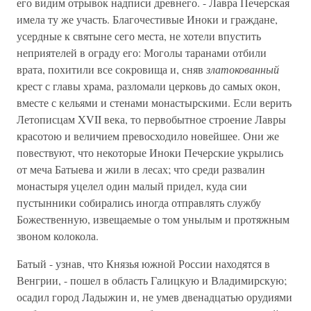
его видим отрывок надписи древнего. - Лавра Печерская
имела ту же участь. Благочестивые Иноки и граждане,
усердные к святыне сего места, не хотели впустить
неприятелей в ограду его: Моголы таранами отбили
врата, похитили все сокровища и, сняв
златокованный
крест с главы храма, разломали церковь до самых окон,
вместе с кельями и стенами монастырскими. Если верить
Летописцам XVII века, то первобытное строение Лавры
красотою и величием превосходило новейшее. Они же
повествуют, что некоторые Иноки Печерские укрылись
от меча Батыева и жили в лесах; что среди развалин
монастыря уцелел один малый придел, куда сии
пустынники собирались иногда отправлять службу
Божественную, извещаемые о том унылым и протяжным
звоном колокола.
Батый - узнав, что Князья южной России находятся в
Венгрии, - пошел в область Галицкую и Владимирскую;
осадил город Ладыжин и, не умев двенадцатью орудиями