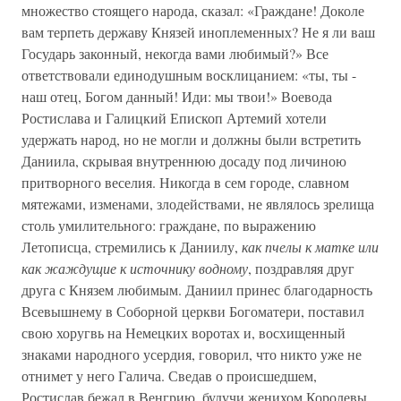
множество стоящего народа, сказал: «Граждане! Доколе
вам терпеть державу Князей иноплеменных? Не я ли ваш
Государь законный, некогда вами любимый?» Все
ответствовали единодушным восклицанием: «ты, ты -
наш отец, Богом данный! Иди: мы твои!» Воевода
Ростислава и Галицкий Епископ Артемий хотели
удержать народ, но не могли и должны были встретить
Даниила, скрывая внутреннюю досаду под личиною
притворного веселия. Никогда в сем городе, славном
мятежами, изменами, злодействами, не являлось зрелища
столь умилительного: граждане, по выражению
Летописца, стремились к Даниилу,
как пчелы к матке или
как жаждущие к источнику водному
, поздравляя друг
друга с Князем любимым. Даниил принес благодарность
Всевышнему в Соборной церкви Богоматери, поставил
свою хоругвь на Немецких воротах и, восхищенный
знаками народного усердия, говорил, что никто уже не
отнимет у него Галича. Сведав о происшедшем,
Ростислав бежал в Венгрию, будучи женихом Королевы,