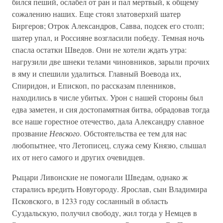
бился пеший, ослабел от ран и пал мертвый, к общему
сожалению наших. Еще стоял златоверхий шатер
Биргеров; Отрок Александров, Савва, подсек его столп;
шатер упал, и Россияне возгласили победу. Темная ночь
спасла остатки Шведов. Они не хотели ждать утра:
нагрузили две шнеки телами чиновников, зарыли прочих
в яму и спешили удалиться. Главный Воевода их,
Спиридон, и Епископ, по рассказам пленников,
находились в числе убитых. Урон с нашей стороны был
едва заметен, и сия достопамятная битва, обрадовав тогда
все наше горестное отечество, дала Александру славное
прозвание
Невского
. Обстоятельства ее тем для нас
любопытнее, что Летописец, служа сему Князю, слышал
их от него самого и других очевидцев.
Рыцари Ливонские не помогали Шведам, однако ж
старались вредить Новугороду. Ярослав, сын Владимира
Псковского, в 1233 году сосланный в область
Суздальскую, получил свободу, жил тогда у Немцев в