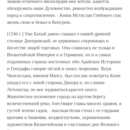
знаком отличного милосердия они хотели, кажется,
обезоружить наше Духовенство, ревностно возбуждавшее
народ к сопротивлению. - Князь Мстислав Глебович спас
жизнь свою и бежал в Венгрию.
[1240 г.] Уже Батый давно слышал о нашей древней
столице Днепровской, ее церковных сокровищах и
богатстве людей торговых. Она славилась не только в
Византийской Империи и в Германии, но и в самых
отдаленных странах восточных: ибо Арабские Историки
и Географы говорят об ней в своих творениях. Внук
Чингисхана, именем Мангу, был послан осмотреть Киев:
увидел его с левой стороны Днепра и, по словам
Летописца, не мог надивиться красоте оного.
Живописное положение города на крутом берегу
величественной реки, блестящие главы многих храмов, в
густой зелени садов, - высокая белая стена с ее гордыми
вратами и башнями, воздвигнутыми, украшенными
художеством Византийским в счастливые дни Великого