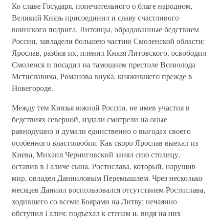
Ко славе Государя, попечительного о благе народном,
Великий Князь присоединил и славу счастливого
воинского подвига. Литовцы, обрадованные бедствием
России, завладели большею частию Смоленской области:
Ярослав, разбив их, пленил Князя Литовского, освободил
Смоленск и посадил на тамошнем престоле Всеволода
Мстиславича, Романова внука, княжившего прежде в
Новегороде.
Между тем Князья южной России, не имев участия в
бедствиях северной, издали смотрели на оные
равнодушно и думали единственно о выгодах своего
особенного властолюбия. Как скоро Ярослав выехал из
Киева, Михаил Черниговский занял сию столицу,
оставив в Галиче сына, Ростислава, который, нарушив
мир, овладел Данииловым Перемышлем. Чрез несколько
месяцев Даниил воспользовался отсутствием Ростислава,
ходившего со всеми Боярами на Литву; нечаянно
обступил Галич; подъехал к стенам и, видя на них