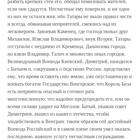
разбить крепких стен его, обещал помиловать жителей,
если они сдадутся. Несчастные ему поверили, и ни один
из них не остался жив: ибо Татары не знали правил чести
и всегда, обманывая неприятелей, смеялись над их
легковерием. Завоевав Каменец, где господствовал друг
Михаилов, Изяслав Владимирович, внук Игорев, Татары
отступили с неудачею от Кременца, Даниилова города;
но взяли Владимир, Галич и множество иных городов.
Великодушный Воевода Киевский, Димитрий, находился
с Батыем и, сокрушаясь о бедствиях России, представлял
ему, что время оставить сию землю, уже опустошенную и
воевать богатое Государство Венгерское; что Король Бела
есть неприятель опасный и готовит рать
многочисленную; что надобно предупредить его, или он
всеми силами ударит на Моголов. Батый, уважив совет
Димитриев, вышел из нашего отечества, чтобы
злодействовать в Венгрии: таким образом сей достойный
Воевода Российский и в самом плене своем умел оказать
последнюю, важную услугу несчастным согражданам.