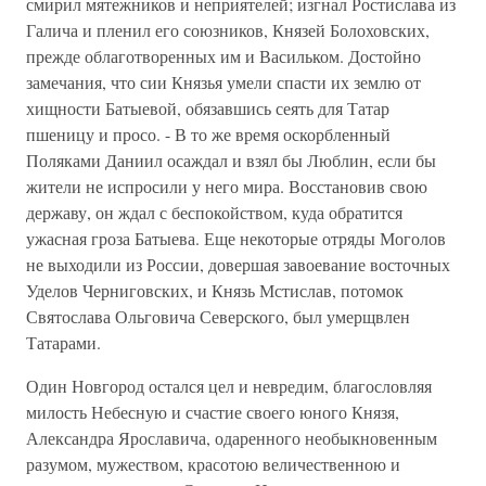
смирил мятежников и неприятелей; изгнал Ростислава из
Галича и пленил его союзников, Князей Болоховских,
прежде облаготворенных им и Васильком. Достойно
замечания, что сии Князья умели спасти их землю от
хищности Батыевой, обязавшись сеять для Татар
пшеницу и просо. - В то же время оскорбленный
Поляками Даниил осаждал и взял бы Люблин, если бы
жители не испросили у него мира. Восстановив свою
державу, он ждал с беспокойством, куда обратится
ужасная гроза Батыева. Еще некоторые отряды Моголов
не выходили из России, довершая завоевание восточных
Уделов Черниговских, и Князь Мстислав, потомок
Святослава Ольговича Северского, был умерщвлен
Татарами.
Один Новгород остался цел и невредим, благословляя
милость Небесную и счастие своего юного Князя,
Александра Ярославича, одаренного необыкновенным
разумом, мужеством, красотою величественною и