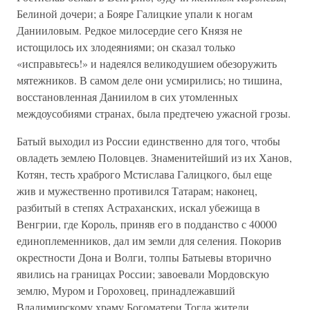
Белиной дочери; а Бояре Галицкие упали к ногам
Данииловым. Редкое милосердие сего Князя не
истощилось их злодеяниями; он сказал только
«исправьтесь!» и надеялся великодушием обезоружить
мятежников. В самом деле они усмирились; но тишина,
восстановленная Даниилом в сих утомленных
междоусобиями странах, была предтечею ужасной грозы.
Батый выходил из России единственно для того, чтобы
овладеть землею Половцев. Знаменитейший из их Ханов,
Котян, тесть храброго Мстислава Галицкого, был еще
жив и мужественно противился Татарам; наконец,
разбитый в степях Астраханских, искал убежища в
Венгрии, где Король, приняв его в подданство с 40000
единоплеменников, дал им земли для селения. Покорив
окрестности Дона и Волги, толпы Батыевы вторично
явились на границах России; завоевали Мордовскую
землю, Муром и Гороховец, принадлежавший
Владимирскому храму Богоматери Тогда жители