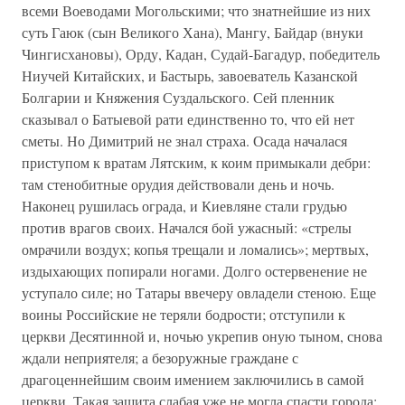
всеми Воеводами Могольскими; что знатнейшие из них
суть Гаюк (сын Великого Хана), Мангу, Байдар (внуки
Чингисхановы), Орду, Кадан, Судай-Багадур, победитель
Ниучей Китайских, и Бастырь, завоеватель Казанской
Болгарии и Княжения Суздальского. Сей пленник
сказывал о Батыевой рати единственно то, что ей нет
сметы. Но Димитрий не знал страха. Осада началася
приступом к вратам Лятским, к коим примыкали дебри:
там стенобитные орудия действовали день и ночь.
Наконец рушилась ограда, и Киевляне стали грудью
против врагов своих. Начался бой ужасный: «стрелы
омрачили воздух; копья трещали и ломались»; мертвых,
издыхающих попирали ногами. Долго остервенение не
уступало силе; но Татары ввечеру овладели стеною. Еще
воины Российские не теряли бодрости; отступили к
церкви Десятинной и, ночью укрепив оную тыном, снова
ждали неприятеля; а безоружные граждане с
драгоценнейшим своим имением заключились в самой
церкви. Такая защита слабая уже не могла спасти города;