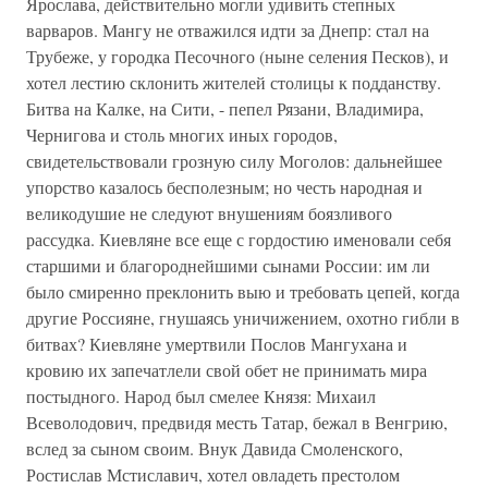
Ярослава, действительно могли удивить степных
варваров. Мангу не отважился идти за Днепр: стал на
Трубеже, у городка Песочного (ныне селения Песков), и
хотел лестию склонить жителей столицы к подданству.
Битва на Калке, на Сити, - пепел Рязани, Владимира,
Чернигова и столь многих иных городов,
свидетельствовали грозную силу Моголов: дальнейшее
упорство казалось бесполезным; но честь народная и
великодушие не следуют внушениям боязливого
рассудка. Киевляне все еще с гордостию именовали себя
старшими и благороднейшими сынами России: им ли
было смиренно преклонить выю и требовать цепей, когда
другие Россияне, гнушаясь уничижением, охотно гибли в
битвах? Киевляне умертвили Послов Мангухана и
кровию их запечатлели свой обет не принимать мира
постыдного. Народ был смелее Князя: Михаил
Всеволодович, предвидя месть Татар, бежал в Венгрию,
вслед за сыном своим. Внук Давида Смоленского,
Ростислав Мстиславич, хотел овладеть престолом