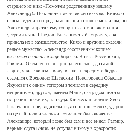
старшего из них: «Поможем родственнику нашему
Александру!» По крайней мере так он сказывал Князю о
своем видении и предзнаменовании столь счастливом; но
Александр запретил ему говорить о том и как молния
устремился на Шведов. Внезапность, быстрота удара
привела их в замешательство. Князь и дружина оказали
редкое мужество. Александр собственным копием
возложил печать на лице
Биргера. Витязь Российский,
Гавриил Олексич, гнал Принца, его сына, до самой
ладии; упал с конем в воду, вышел невредим и бодро
сразился с Воеводою Шведским. Новогородец Сбыслав
Якунович с одним топором вломился в середину
неприятелей; другой, именем Миша, с отрядом пехоты
истребил шнеки их, или суда. Княжеский ловчий Яков
Полочанин, предводительствуя горстию смелых, ударил
на целый полк и заслужил отменное благоволение
Александра, который везде был сам и все видел. Ратмир,
верный слуга Князя, не уступал никому в храбрости: