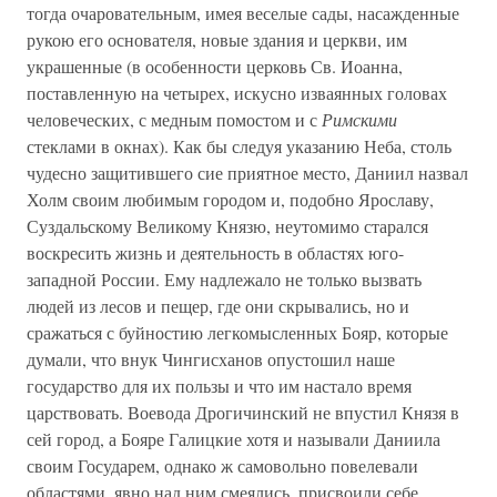
тогда очаровательным, имея веселые сады, насажденные
рукою его основателя, новые здания и церкви, им
украшенные (в особенности церковь Св. Иоанна,
поставленную на четырех, искусно изваянных головах
человеческих, с медным помостом и с
Римскими
стеклами в окнах). Как бы следуя указанию Неба, столь
чудесно защитившего сие приятное место, Даниил назвал
Холм своим любимым городом и, подобно Ярославу,
Суздальскому Великому Князю, неутомимо старался
воскресить жизнь и деятельность в областях юго-
западной России. Ему надлежало не только вызвать
людей из лесов и пещер, где они скрывались, но и
сражаться с буйностию легкомысленных Бояр, которые
думали, что внук Чингисханов опустошил наше
государство для их пользы и что им настало время
царствовать. Воевода Дрогичинский не впустил Князя в
сей город, а Бояре Галицкие хотя и называли Даниила
своим Государем, однако ж самовольно повелевали
областями, явно над ним смеялись, присвоили себе