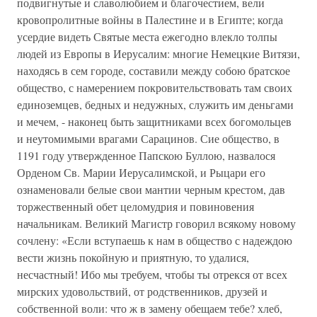
подвигнутые и славолюбием и благочестием, вели
кровопролитные войны в Палестине и в Египте; когда
усердие видеть Святые места ежегодно влекло толпы
людей из Европы в Иерусалим: многие Немецкие Витязи,
находясь в сем городе, составили между собою братское
общество, с намерением покровительствовать там своих
единоземцев, бедных и недужных, служить им деньгами
и мечем, - наконец быть защитниками всех богомольцев
и неутомимыми врагами Сарацинов. Сие общество, в
1191 году утвержденное Папскою Буллою, назвалося
Орденом Св. Марии Иерусалимской, и Рыцари его
ознаменовали белые свои мантии черным крестом, дав
торжественный обет целомудрия и повиновения
начальникам. Великий Магистр говорил всякому новому
сочлену: «Если вступаешь к нам в общество с надеждою
вести жизнь покойную и приятную, то удалися,
несчастный! Ибо мы требуем, чтобы ты отрекся от всех
мирских удовольствий, от родственников, друзей и
собственной воли: что ж в замену обещаем тебе? хлеб,