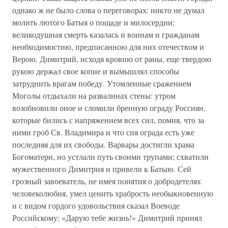
однако ж не было слова о переговорах: никто не думал
молить лютого Батыя о пощаде и милосердии;
великодушная смерть казалась и воинам и гражданам
необходимостию, предписанною для них отечеством и
Верою. Димитрий, исходя кровию от раны, еще твердою
рукою держал свое копие и вымышлял способы
затруднить врагам победу. Утомленные сражением
Моголы отдыхали на развалинах стены: утром
возобновили оное и сломили бренную ограду Россиян,
которые бились с напряжением всех сил, помня, что за
ними гроб Св. Владимира и что сия ограда есть уже
последняя для их свободы. Варвары достигли храма
Богоматери, но устлали путь своими трупами; схватили
мужественного Димитрия и привели к Батыю. Сей
грозный завоеватель, не имея понятия о добродетелях
человеколюбия, умел ценить храбрость необыкновенную
и с видом гордого удовольствия сказал Воеводе
Российскому: «Дарую тебе жизнь!» Димитрий принял