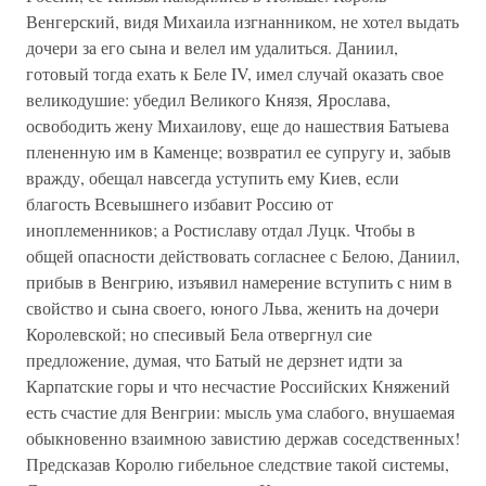
Венгерский, видя Михаила изгнанником, не хотел выдать
дочери за его сына и велел им удалиться. Даниил,
готовый тогда ехать к Беле IV, имел случай оказать свое
великодушие: убедил Великого Князя, Ярослава,
освободить жену Михаилову, еще до нашествия Батыева
плененную им в Каменце; возвратил ее супругу и, забыв
вражду, обещал навсегда уступить ему Киев, если
благость Всевышнего избавит Россию от
иноплеменников; а Ростиславу отдал Луцк. Чтобы в
общей опасности действовать согласнее с Белою, Даниил,
прибыв в Венгрию, изъявил намерение вступить с ним в
свойство и сына своего, юного Льва, женить на дочери
Королевской; но спесивый Бела отвергнул сие
предложение, думая, что Батый не дерзнет идти за
Карпатские горы и что несчастие Российских Княжений
есть счастие для Венгрии: мысль ума слабого, внушаемая
обыкновенно взаимною завистию держав соседственных!
Предсказав Королю гибельное следствие такой системы,