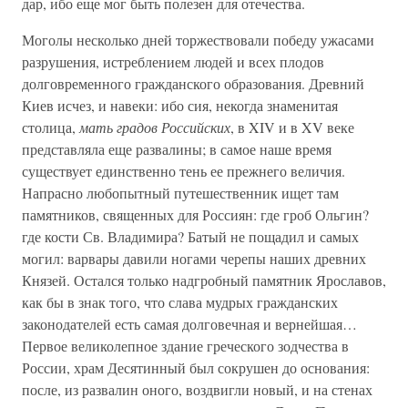
дар, ибо еще мог быть полезен для отечества.
Моголы несколько дней торжествовали победу ужасами
разрушения, истреблением людей и всех плодов
долговременного гражданского образования. Древний
Киев исчез, и навеки: ибо сия, некогда знаменитая
столица,
мать градов Российских
, в XIV и в XV веке
представляла еще развалины; в самое наше время
существует единственно тень ее прежнего величия.
Напрасно любопытный путешественник ищет там
памятников, священных для Россиян: где гроб Ольгин?
где кости Св. Владимира? Батый не пощадил и самых
могил: варвары давили ногами черепы наших древних
Князей. Остался только надгробный памятник Ярославов,
как бы в знак того, что слава мудрых гражданских
законодателей есть самая долговечная и вернейшая…
Первое великолепное здание греческого зодчества в
России, храм Десятинный был сокрушен до основания:
после, из развалин оного, воздвигли новый, и на стенах