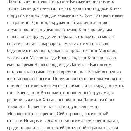
Даниил спешил защитить свое Княжение, но поздно:
толпы беглецов известили его о жалостной судьбе Киева
и других наших городов знаменитых. Уже Татары стояли
на границе. Даниил, окруженный малочисленною
дружиною, искал убежища в земле Конрадовой; там
нашел он супругу, детей и брата, которые едва могли
спастися от меча варваров; вместе с ними оплакал
бедствие отечества и, слыша о приближении Моголов,
удалился в Мазовию, где Болеслав, сын Конрадов, дал
ему на время Вышегород и где Даниил с Васильком
оставались до самого того времени, как Батый вышел из
юго-западной России. Получив сию утешительную весть,
они возвратились в отечество; не могли от смрада въехать
ни в Брест, ни в Владимир, наполненный трупами, и
решились жить в Холме, основанном Даниилом близ
древнего Червена и, к счастию, уцелевшем от
Могольского разорения. Сей городок, населенный
отчасти Немцами, Ляхами и многими ремесленниками,
среди пепла и развалин всей окрестной страны казался