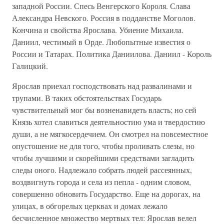
западной России. Спесь Венгерского Короля. Слава
Александра Невского. Россия в подданстве Моголов.
Кончина и свойства Ярослава. Убиение Михаила.
Даниил, честимый в Орде. Любопытные известия о
России и Татарах. Политика Даниилова. Даниил - Король
Галицкий.
Ярослав приехал господствовать над развалинами и
трупами. В таких обстоятельствах Государь
чувствительный мог бы возненавидеть власть; но сей
Князь хотел славиться деятельностию ума и твердостию
души, а не мягкосердечием. Он смотрел на повсеместное
опустошение не для того, чтобы проливать слезы, но
чтобы лучшими и скорейшими средствами загладить
следы оного. Надлежало собрать людей рассеянных,
воздвигнуть города и села из пепла - одним словом,
совершенно обновить Государство. Еще на дорогах, на
улицах, в обгорелых церквах и домах лежало
бесчисленное множество мертвых тел: Ярослав велел