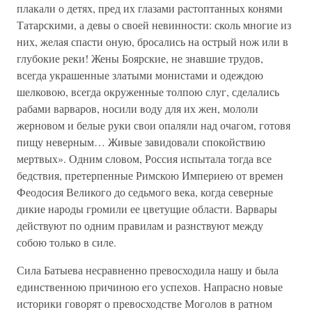
плакали о детях, пред их глазами растоптанных конями
Татарскими, а девы о своей невинности: сколь многие из
них, желая спасти оную, бросались на острый нож или в
глубокие реки! Жены Боярские, не знавшие трудов,
всегда украшенные златыми монистами и одеждою
шелковою, всегда окруженные толпою слуг, сделались
рабами варваров, носили воду для их жен, мололи
жерновом и белые руки свои опаляли над очагом, готовя
пищу неверным… Живые завидовали спокойствию
мертвых». Одним словом, Россия испытала тогда все
бедствия, претерпенные Римскою Империею от времен
Феодосия Великого до седьмого века, когда северные
дикие народы громили ее цветущие области. Варвары
действуют по одним правилам и разнствуют между
собою только в силе.
Сила Батыева несравненно превосходила нашу и была
единственною причиною его успехов. Напрасно новые
историки говорят о превосходстве Моголов в ратном