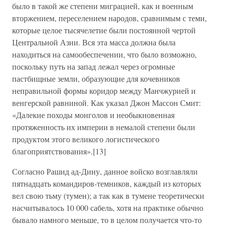
было в такой же степени миграцией, как и военным
вторжением, переселением народов, сравнимым с теми,
которые целое тысячелетие были постоянной чертой
Центральной Азии. Вся эта масса должна была
находиться на самообеспечении, что было возможно,
поскольку путь на запад лежал через огромные
пастбищные земли, образующие для кочевников
неправильной формы коридор между Манчжурией и
венгерской равниной. Как указал Джон Массон Смит:
«Далекие походы монголов и необыкновенная
протяженность их империи в немалой степени были
продуктом этого великого логистического
благоприятствования».[13]
Согласно Рашид ад-Дину, данное войско возглавляли
пятнадцать командиров-темников, каждый из которых
вел свою тьму (тумен); а так как в тумене теоретически
насчитывалось 10 000 сабель, хотя на практике обычно
бывало намного меньше, то в целом получается что-то