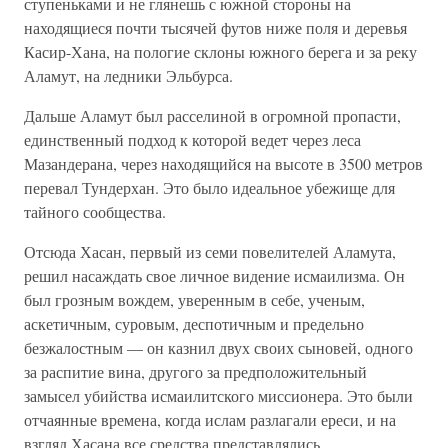
ступеньками и не глянешь с южной стороны на
находящиеся почти тысячей футов ниже поля и деревья
Касир-Хана, на пологие склоны южного берега и за реку
Аламут, на ледники Эльбурса.
Дальше Аламут был расселиной в огромной пропасти,
единственный подход к которой ведет через леса
Мазандерана, через находящийся на высоте в 3500 метров
перевал Тундерхан. Это было идеальное убежище для
тайного сообщества.
Отсюда Хасан, первый из семи повелителей Аламута,
решил насаждать свое личное видение исмаилизма. Он
был грозным вождем, уверенным в себе, ученым,
аскетичным, суровым, деспотичным и предельно
безжалостным — он казнил двух своих сыновей, одного
за распитие вина, другого за предположительный
замысел убийства исмаилитского миссионера. Это были
отчаянные времена, когда ислам разлагали ереси, и на
взгляд Хасана все средства представлялись