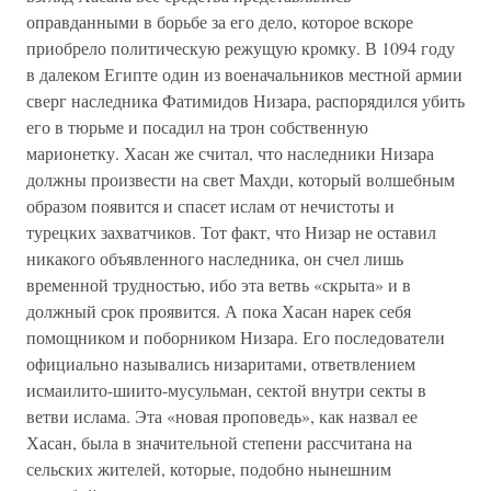
оправданными в борьбе за его дело, которое вскоре
приобрело политическую режущую кромку. В 1094 году
в далеком Египте один из военачальников местной армии
сверг наследника Фатимидов Низара, распорядился убить
его в тюрьме и посадил на трон собственную
марионетку. Хасан же считал, что наследники Низара
должны произвести на свет Махди, который волшебным
образом появится и спасет ислам от нечистоты и
турецких захватчиков. Тот факт, что Низар не оставил
никакого объявленного наследника, он счел лишь
временной трудностью, ибо эта ветвь «скрыта» и в
должный срок проявится. А пока Хасан нарек себя
помощником и поборником Низара. Его последователи
официально назывались низаритами, ответвлением
исмаилито-шиито-мусульман, сектой внутри секты в
ветви ислама. Эта «новая проповедь», как назвал ее
Хасан, была в значительной степени рассчитана на
сельских жителей, которые, подобно нынешним