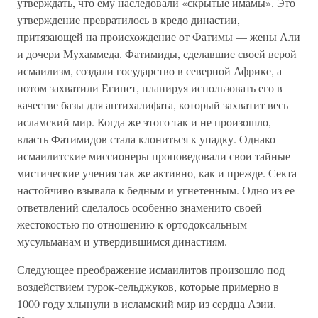
утверждать, что ему наследовали «скрытые имамы». Это
утверждение превратилось в кредо династии,
притязающей на происхождение от Фатимы — жены Али
и дочери Мухаммеда. Фатимиды, сделавшие своей верой
исмаилизм, создали государство в северной Африке, а
потом захватили Египет, планируя использовать его в
качестве базы для антихалифата, который захватит весь
исламский мир. Когда же этого так и не произошло,
власть Фатимидов стала клониться к упадку. Однако
исмаилитские миссионеры проповедовали свои тайные
мистические учения так же активно, как и прежде. Секта
настойчиво взывала к бедным и угнетенным. Одно из ее
ответвлений сделалось особенно знаменито своей
жестокостью по отношению к ортодоксальным
мусульманам и утвердившимся династиям.
Следующее преображение исмаилитов произошло под
воздействием турок-сельджуков, которые примерно в
1000 году хлынули в исламский мир из сердца Азии.