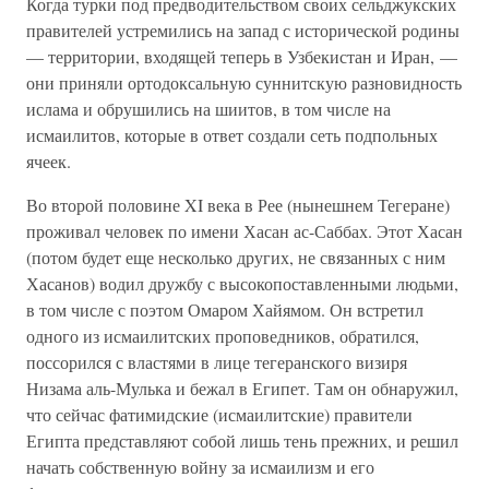
Когда турки под предводительством своих сельджукских
правителей устремились на запад с исторической родины
— территории, входящей теперь в Узбекистан и Иран, —
они приняли ортодоксальную суннитскую разновидность
ислама и обрушились на шиитов, в том числе на
исмаилитов, которые в ответ создали сеть подпольных
ячеек.
Во второй половине XI века в Рее (нынешнем Тегеране)
проживал человек по имени Хасан ас-Саббах. Этот Хасан
(потом будет еще несколько других, не связанных с ним
Хасанов) водил дружбу с высокопоставленными людьми,
в том числе с поэтом Омаром Хайямом. Он встретил
одного из исмаилитских проповедников, обратился,
поссорился с властями в лице тегеранского визиря
Низама аль-Мулька и бежал в Египет. Там он обнаружил,
что сейчас фатимидские (исмаилитские) правители
Египта представляют собой лишь тень прежних, и решил
начать собственную войну за исмаилизм и его