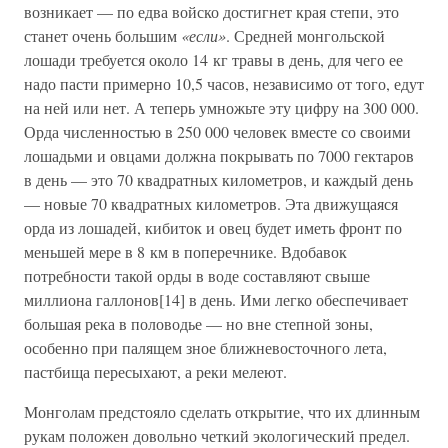
возникает — по едва войско достигнет края степи, это
станет очень большим
«если»
. Средней монгольской
лошади требуется около 14 кг травы в день, для чего ее
надо пасти примерно 10,5 часов, независимо от того, едут
на ней или нет. А теперь умножьте эту цифру на 300 000.
Орда численностью в 250 000 человек вместе со своими
лошадьми и овцами должна покрывать по 7000 гектаров
в день — это 70 квадратных километров, и каждый день
— новые 70 квадратных километров. Эта движущаяся
орда из лошадей, кибиток и овец будет иметь фронт по
меньшей мере в 8 км в поперечнике. Вдобавок
потребности такой орды в воде составляют свыше
миллиона галлонов[14] в день. Ими легко обеспечивает
большая река в половодье — но вне степной зоны,
особенно при палящем зное ближневосточного лета,
пастбища пересыхают, а реки мелеют.
Монголам предстояло сделать открытие, что их длинным
рукам положен довольно четкий экологический предел.