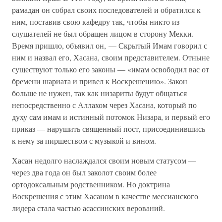
рамадан он собрал своих последователей и обратился к
ним, поставив свою кафедру так, чтобы никто из
слушателей не был обращен лицом в сторону Мекки.
Время пришло, объявил он, — Скрытый Имам говорил с
ним и назвал его, Хасана, своим представителем. Отныне
существуют только его законы — «имам освободил вас от
бремени шариата и привел к Воскрешению». Закон
больше не нужен, так как низариты будут общаться
непосредственно с Аллахом через Хасана, который по
духу сам имам и истинный потомок Низара, и первый его
приказ — нарушить священный пост, присоединившись
к нему за пиршеством с музыкой и вином.
Хасан недолго наслаждался своим новым статусом —
через два года он был заколот своим более
ортодоксальным родственником. Но доктрина
Воскрешения с этим Хасаном в качестве мессианского
лидера стала частью асассинских верований.