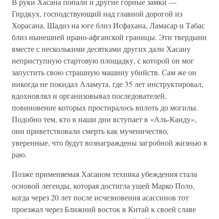
В руки Хасана попали и другие горные замки —
Гирдкух, господствующий над главной дорогой из
Хорасана, Шадиз на юге близ Исфахана, Ламасар и Табас
близ нынешней ирано-афганской границы. Эти твердыни
вместе с несколькими десятками других дали Хасану
неприступную стартовую площадку, с которой он мог
запустить свою страшную машину убийств. Сам же он
никогда не покидал Аламута, где 35 лет инструктировал,
вдохновлял и организовывал последователей,
повиновение которых простиралось вплоть до могилы.
Подобно тем, кто в наши дни вступает в «Аль-Каиду»,
они приветствовали смерть как мученичество,
уверенные, что будут вознаграждены загробной жизнью в
раю.
Позже применяемая Хасаном техника убеждения стала
основой легенды, которая достигла ушей Марко Поло,
когда через 20 лет после исчезновения асассинов тот
проезжал через Ближний восток в Китай к своей славе