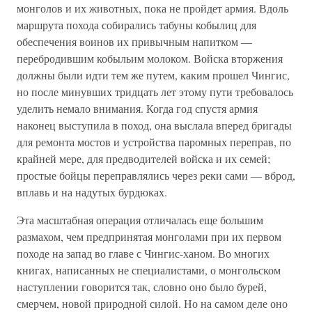
монголов и их животных, пока не пройдет армия. Вдоль
маршрута похода собирались табуны кобылиц для
обеспечения воинов их привычным напитком —
перебродившим кобыльим молоком. Войска вторжения
должны были идти тем же путем, каким прошел Чингис,
но после минувших тридцать лет этому пути требовалось
уделить немало внимания. Когда год спустя армия
наконец выступила в поход, она выслала вперед бригады
для ремонта мостов и устройства паромных переправ, по
крайней мере, для предводителей войска и их семей;
простые бойцы переправлялись через реки сами — вброд,
вплавь и на надутых бурдюках.
Эта масштабная операция отличалась еще большим
размахом, чем предпринятая монголами при их первом
походе на запад во главе с Чингис-ханом. Во многих
книгах, написанных не специалистами, о монгольском
наступлении говорится так, словно оно было бурей,
смерчем, новой природной силой. Но на самом деле оно