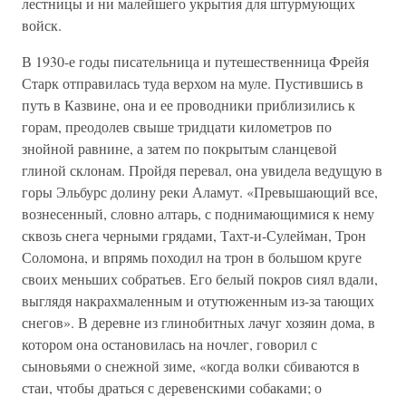
лестницы и ни малейшего укрытия для штурмующих
войск.
В 1930-е годы писательница и путешественница Фрейя
Старк отправилась туда верхом на муле. Пустившись в
путь в Казвине, она и ее проводники приблизились к
горам, преодолев свыше тридцати километров по
знойной равнине, а затем по покрытым сланцевой
глиной склонам. Пройдя перевал, она увидела ведущую в
горы Эльбурс долину реки Аламут. «Превышающий все,
вознесенный, словно алтарь, с поднимающимися к нему
сквозь снега черными грядами, Тахт-и-Сулейман, Трон
Соломона, и впрямь походил на трон в большом круге
своих меньших собратьев. Его белый покров сиял вдали,
выглядя накрахмаленным и отутюженным из-за тающих
снегов». В деревне из глинобитных лачуг хозяин дома, в
котором она остановилась на ночлег, говорил с
сыновьями о снежной зиме, «когда волки сбиваются в
стаи, чтобы драться с деревенскими собаками; о