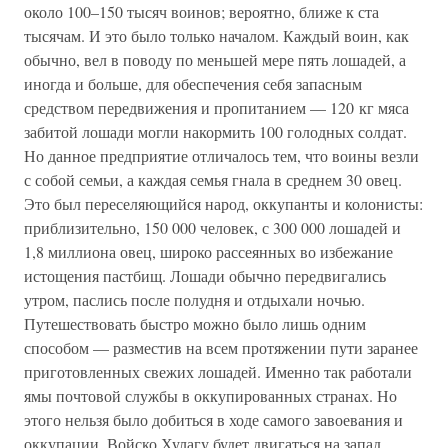
около 100–150 тысяч воинов; вероятно, ближе к ста
тысячам. И это было только началом. Каждый воин, как
обычно, вел в поводу по меньшей мере пять лошадей, а
иногда и больше, для обеспечения себя запасным
средством передвижения и пропитанием — 120 кг мяса
забитой лошади могли накормить 100 голодных солдат.
Но данное предприятие отличалось тем, что воины везли
с собой семьи, а каждая семья гнала в среднем 30 овец.
Это был переселяющийся народ, оккупанты и колонисты:
приблизительно, 150 000 человек, с 300 000 лошадей и
1,8 миллиона овец, широко рассеянных во избежание
истощения пастбищ. Лошади обычно передвигались
утром, паслись после полудня и отдыхали ночью.
Путешествовать быстро можно было лишь одним
способом — разместив на всем протяжении пути заранее
приготовленных свежих лошадей. Именно так работали
ямы почтовой службы в оккупированных странах. Но
этого нельзя было добиться в ходе самого завоевания и
оккупации. Войско Хулагу будет двигаться на запад