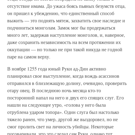
отсутствие имама. До ужаса боясь пьяных безумств отца,
он пришел к убеждению, что единственный способ
выжить — это поднять мятеж, захватить свое наследие и
подчиниться монголам. Замок мог бы продержаться
много лет, задержав наступление монголов, и, наверное,
даже сохранить независимость на всем протяжении их
оккупации — но только не при такой никуда не годной
паре на самом верху.
В ноябре 1255 года юный Рукн ад-Дин активно
планировал свое выступление, когда вождь асассинов
отправился в близлежащую долину, очевидно, проверить
отару овец. В последнюю ночь месяца кто-то
посторонний напал на него и двух его спящих слуг. Его
нашли на следующее утро, «голова у него была
отрублена ударом топора». Один слуга был настолько
тяжело ранен, что умер, другой же выздоровел, но не
смог пролить свет на личность убийцы. Некоторые
поговаривали, что это сделал сам Рукн, однако тот