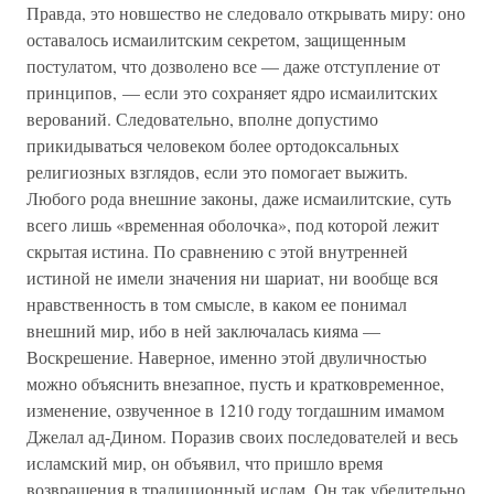
Правда, это новшество не следовало открывать миру: оно
оставалось исмаилитским секретом, защищенным
постулатом, что дозволено все — даже отступление от
принципов, — если это сохраняет ядро исмаилитских
верований. Следовательно, вполне допустимо
прикидываться человеком более ортодоксальных
религиозных взглядов, если это помогает выжить.
Любого рода внешние законы, даже исмаилитские, суть
всего лишь «временная оболочка», под которой лежит
скрытая истина. По сравнению с этой внутренней
истиной не имели значения ни шариат, ни вообще вся
нравственность в том смысле, в каком ее понимал
внешний мир, ибо в ней заключалась кияма —
Воскрешение. Наверное, именно этой двуличностью
можно объяснить внезапное, пусть и кратковременное,
изменение, озвученное в 1210 году тогдашним имамом
Джелал ад-Дином. Поразив своих последователей и весь
исламский мир, он объявил, что пришло время
возвращения в традиционный ислам. Он так убедительно