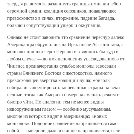
твердая решимость раздвинуть границы империи, сбор
огромной армии, коалиция союзников, подавляющее
превосходство в силах, вторжение, падение Багдада,
большой сопутствующий ущерб и оккупация.
Однако не стоит заводить это сравнение чересчур далеко.
Американцы обрушились на Ирак после Афганистана, а
монголы пришли через Персию и заявились бы туда в
любом случае — во имя исполнения унаследованного от
Чингиса предначертания судьбы; монголы завоевали
страны Ближнего Востока с жестокостью, намного
превосходящей зверства коалиции Буша; монголы
собирались оккупировать завоеванные страны на веки
вечные, тогда как Америка намерена сменить режим и
быстро уйти. Но аналогии тем не менее видны
невооруженным глазом — особенно мусульманам,
многие из которых видят в американцах «новых
монголов». Подобное сравнение напрашивается само
собой — наверное, даже излишне напрашивается, если