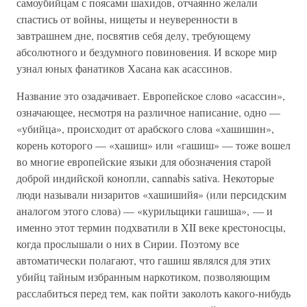
самоубийцам с поясами шахидов, отчаянно желали
спастись от войны, нищеты и неуверенности в
завтрашнем дне, посвятив себя делу, требующему
абсолютного и бездумного повиновения. И вскоре мир
узнал юных фанатиков Хасана как асассинов.
Название это озадачивает. Европейское слово «асассин»,
означающее, несмотря на различное написание, одно —
«убийца», происходит от арабского слова «хашишин»,
корень которого — «хашиш» или «гашиш» — тоже вошел
во многие европейские языки для обозначения старой
доброй индийской конопли, cannabis sativa. Некоторые
люди называли низаритов «хашишийя» (или персидским
аналогом этого слова) — «курильщики гашиша», — и
именно этот термин подхватили в XII веке крестоносцы,
когда прослышали о них в Сирии. Поэтому все
автоматически полагают, что гашиш являлся для этих
убийц тайным избранным наркотиком, позволяющим
расслабиться перед тем, как пойти заколоть какого-нибудь