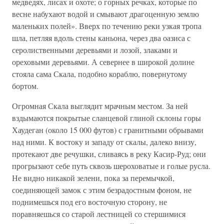
медведях, лисах и охоте; о горных речках, которые по
весне набухают водой и смывают драгоценную землю
маленьких полей». Вверх по течению реки узкая тропа
шла, петляя вдоль стены каньона, через два оазиса с
серолиственными деревьями и лозой, злаками и
ореховыми деревьями. А севернее в широкой долине
стояла сама Скала, подобно кораблю, повернутому
бортом.
Огромная Скала выглядит мрачным местом. За ней
вздымаются покрытые сланцевой глиной склоны горы
Хаудеган (около 15 000 футов) с гранитными обрывами
над ними. К востоку и западу от скалы, далеко внизу,
протекают две речушки, сливаясь в реку Касир-Руд; они
прогрызают себе путь сквозь шероховатые и голые русла.
Не видно никакой зелени, пока за перемычкой,
соединяющей замок с этим безрадостным фоном, не
поднимешься под его восточную сторону, не
поравняешься со старой лестницей со стершимися