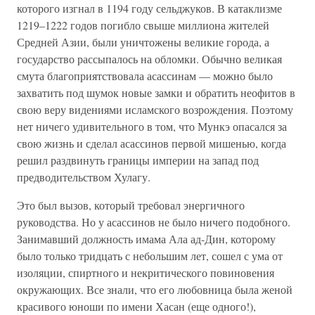
которого изгнал в 1194 году сельджуков. В катаклизме
1219–1222 годов погибло свыше миллиона жителей
Средней Азии, были уничтожены великие города, а
государство рассыпалось на обломки. Обычно великая
смута благоприятствовала асассинам — можно было
захватить под шумок новые замки и обратить неофитов в
свою веру видениями исламского возрождения. Поэтому
нет ничего удивительного в том, что Мункэ опасался за
свою жизнь и сделал асассинов первой мишенью, когда
решил раздвинуть границы империи на запад под
предводительством Хулагу.
Это был вызов, который требовал энергичного
руководства. Но у асассинов не было ничего подобного.
Занимавший должность имама Ала ад-Дин, которому
было только тридцать с небольшим лет, сошел с ума от
изоляции, спиртного и некритического повиновения
окружающих. Все знали, что его любовница была женой
красивого юноши по имени Хасан (еще одного!),