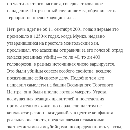
по части жесткого насилия, совершает коварное
нападение. Потрясенный случившимся, обрушивает на
террористов превосходящие силы.
Нет, речь идет не об 11 сентября 2001 года; впервые это
произошло в 1250-х годах, когда Мункэ, недавно
утвердившийся на престоле монгольский хан,
прослышал, что асассины отправили за его головой отряд
замаскированных убийц — то ли 40, то ли 400
головорезов, в разных источниках число варьируется.
Это были убийцы совсем особого свойства, всецело
посвятившие себя своему делу. Подобно тем кто
направил самолеты на башни Всемирного Торгового
Центра, они были вполне готовы умереть. Угроза,
возмущенная реакция правителей и последствия
примечательно схожи, но параллели на этом не
кончаются: регион, находящийся в центре конфликта,
реальная опасность, представляемая исламскими
экстремистами-самоубийцами, неопределенность угрозы,