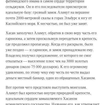
фатимидского имама в самом сердце территории
сельджуков. Он и его последователи присмотрели
идеальную базу: грозный замок Аламут на вершине
почти 2000-метровой скалы в горах Эльбурс к югу от
Каспийского моря. К несчастью, он был уже занят.
Хасан заполучил Аламут, обратив в свою веру часть его
гарнизона, а затем проскользнув переодетым в крепость,
где продолжил пропаганду. Когда его раскрыли, было
уже поздно — и гарнизон, и замок принадлежали ему.
Владелец получил предложение, от которого не смог
отказаться — выселение плюс чек на 3000 золотых
динаров (около 75 000 долларов). К его огромному
удивлению, по этому чеку ему честь по чести выдал
деньги местный банкир, один из обращенных Хасаном.
Вот против чего предстояло выступить монголам.
Аламут был крепостью внутри природной крепости,
идеальным сердцем замышляемого Хасаном
исмаилитского государства. Название его, как утверждает