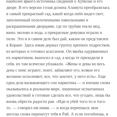
наиболее яркого источника сведений о Хубилае и его
дворе. В его версии голая долина Аламута преобразилась
в самый прекрасный сад, какой когда-либо видел свет,
заполненный позолоченными павильонами и
раскрашенными дворцами, где по трубам текли мед,
вино, молоко и вода, а прекрасные девушки играли и
пели. Это и в самом деле был рай, каким он представлен
в Коране. Здесь имам держал группу крепких подростков,
из которых и готовил асассинов. Он якобы одурманивал
их наркотиком, выносил в сад, а когда те приходили в
себя, их там всячески ублажали. «Жены и девы во весь
день с ним: играют, поют, забавляют его, всякое его
желание исполняют; все, что захочет, у него есть». Еще
одна доза вызывающего сон наркотика — и юноши снова
оказывались в реальном мире, лишенные испытанных
удовольствий и готовые сделать все, что угодно, лишь бы
вновь обрести радости рая. «Иди и убей того-то и того-
то, — говорил им имам, — и когда вернешься, мои
ангелы снова перенесут тебя в Рай. А если погибнешь, я