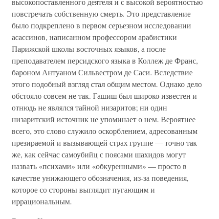
высокопоставленного деятеля и с высокой вероятностью
повстречать собственную смерть. Это представление
было подкреплено в первом серьезном исследовании
асассинов, написанном профессором арабистики
Парижской школы восточных языков, а после
преподавателем персидского языка в Коллеж де Франс,
бароном Антуаном Сильвестром де Саси. Вследствие
этого подобный взгляд стал общим местом. Однако дело
обстояло совсем не так. Гашиш был широко известен и
отнюдь не являлся тайной низаритов; ни один
низаритский источник не упоминает о нем. Вероятнее
всего, это слово служило оскорблением, адресованным
презираемой и вызывающей страх группе — точно так
же, как сейчас самоубийц с поясами шахидов могут
назвать «психами» или «обкуренными» — просто в
качестве унижающего обозначения, из-за поведения,
которое со стороны выглядит пугающим и
иррациональным.