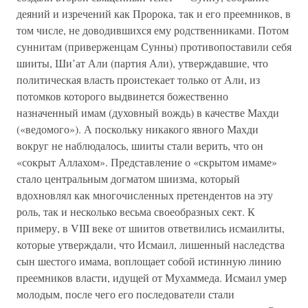
деяний и изречений как Пророка, так и его преемников, в
том числе, не доводившихся ему родственниками. Потом
суннитам (приверженцам Сунны) противопоставили себя
шииты, Ши’ат Али (партия Али), утверждавшие, что
политическая власть проистекает только от Али, из
потомков которого выдвинется божественно
назначенный имам (духовный вождь) в качестве Махди
(«ведомого»). А поскольку никакого явного Махди
вокруг не наблюдалось, шииты стали верить, что он
«сокрыт Аллахом». Представление о «скрытом имаме»
стало центральным догматом шиизма, который
вдохновлял как многочисленных претендентов на эту
роль, так и несколько весьма своеобразных сект. К
примеру, в VIII веке от шиитов ответвились исмаилиты,
которые утверждали, что Исмаил, лишенный наследства
сын шестого имама, воплощает собой истинную линию
преемников власти, идущей от Мухаммеда. Исмаил умер
молодым, после чего его последователи стали