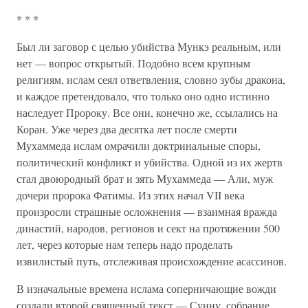
* * *
Был ли заговор с целью убийства Мункэ реальным, или
нет — вопрос открытый. Подобно всем крупным
религиям, ислам сеял ответвления, словно зубы дракона,
и каждое претендовало, что только оно одно истинно
наследует Пророку. Все они, конечно же, ссылались на
Коран. Уже через два десятка лет после смерти
Мухаммеда ислам омрачили доктринальные споры,
политический конфликт и убийства. Одной из их жертв
стал двоюродный брат и зять Мухаммеда — Али, муж
дочери пророка Фатимы. Из этих начал VII века
произросли страшные осложнения — взаимная вражда
династий, народов, регионов и сект на протяжении 500
лет, через которые нам теперь надо проделать
извилистый путь, отслеживая происхождение асассинов.
В изначальные времена ислама соперничающие вожди
создали второй священный текст — Сунну, собрание