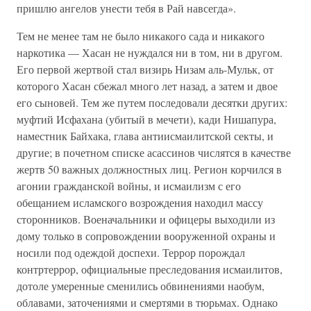
пришлю ангелов унести тебя в Рай навсегда».
Тем не менее там не было никакого сада и никакого
наркотика — Хасан не нуждался ни в том, ни в другом.
Его первой жертвой стал визирь Низам аль-Мульк, от
которого Хасан сбежал много лет назад, а затем и двое
его сыновей. Тем же путем последовали десятки других:
муфтий Исфахана (убитый в мечети), кади Нишапура,
наместник Байхака, глава антиисмаилитской секты, и
другие; в почетном списке асассинов числятся в качестве
жертв 50 важных должностных лиц. Регион корчился в
агонии гражданской войны, и исмаилизм с его
обещанием исламского возрождения находил массу
сторонников. Военачальники и офицеры выходили из
дому только в сопровождении вооруженной охраны и
носили под одеждой доспехи. Террор порождал
контртеррор, официальные преследования исмаилитов,
дотоле умеренные сменились обвинениями наобум,
облавами, заточениями и смертями в тюрьмах. Однако