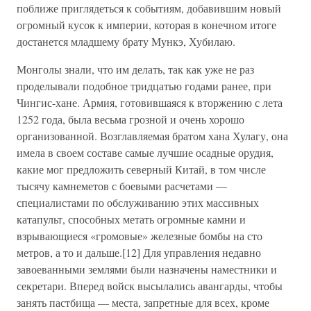
поближе приглядеться к событиям, добавившим новый
огромный кусок к империи, которая в конечном итоге
достанется младшему брату Мункэ, Хубилаю.
Монголы знали, что им делать, так как уже не раз
проделывали подобное тридцатью годами ранее, при
Чингис-хане. Армия, готовившаяся к вторжению с лета
1252 года, была весьма грозной и очень хорошо
организованной. Возглавляемая братом хана Хулагу, она
имела в своем составе самые лучшие осадные орудия,
какие мог предложить северный Китай, в том числе
тысячу камнеметов с боевыми расчетами —
специалистами по обслуживанию этих массивных
катапульт, способных метать огромные камни и
взрывающиеся «громовые» железные бомбы на сто
метров, а то и дальше.[12] Для управления недавно
завоеванными землями были назначены наместники и
секретари. Вперед войск высылались авангарды, чтобы
занять пастбища — места, запретные для всех, кроме