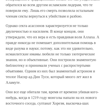
обратился ко всем другим исламским лидерам, что те
поверили ему. Лишь его смерть позволила остальным
членам секты вернуться к убийствам и разбою.
Однако секта асассинов характеризуется не только
двуличностью и насилием. В конце концов, они
утверждали, что их вера и есть правдивая воля Аллаха. А
правде никогда не помешает дополнительная помощь в
виде разума и науки; потому, как это ни удивительно,
исмаилитские имамы любили не только эзотерические
знания, но и объективные. Они построили знаменитую
библиотеку и принимали ученых с распростертыми
объятиями. Одним из них был знаменитый астроном и
теолог Насир ад-Дин Туси, который много лет жил в
Аламуте.
Они все еще обитали там, время от времени убивая кого-
нибудь, когда в 1219 году монголы напали на их нового
восточного соседа, султанат Хорезм, выскочка-шах