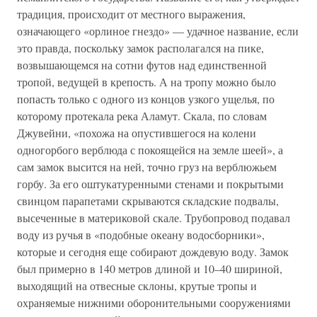
традиция, происходит от местного выражения,
означающего «орлиное гнездо» — удачное название, если
это правда, поскольку замок располагался на пике,
возвышающемся на сотни футов над единственной
тропой, ведущей в крепость. А на тропу можно было
попасть только с одного из концов узкого ущелья, по
которому протекала река Аламут. Скала, по словам
Джувейни, «похожа на опустившегося на колени
одногорбого верблюда с покоящейся на земле шеей», а
сам замок высится на ней, точно груз на верблюжьем
горбу. За его оштукатуренными стенами и покрытыми
свинцом парапетами скрываются складские подвалы,
высеченные в материковой скале. Трубопровод подавал
воду из ручья в «подобные океану водосборники»,
которые и сегодня еще собирают дождевую воду. Замок
был примерно в 140 метров длиной и 10–40 шириной,
выходящий на отвесные склоны, крутые тропы и
охраняемые нижними оборонительными сооружениями