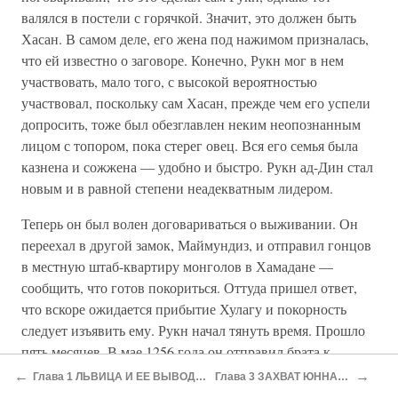
валялся в постели с горячкой. Значит, это должен быть
Хасан. В самом деле, его жена под нажимом призналась,
что ей известно о заговоре. Конечно, Рукн мог в нем
участвовать, мало того, с высокой вероятностью
участвовал, поскольку сам Хасан, прежде чем его успели
допросить, тоже был обезглавлен неким неопознанным
лицом с топором, пока стерег овец. Вся его семья была
казнена и сожжена — удобно и быстро. Рукн ад-Дин стал
новым и в равной степени неадекватным лидером.
Теперь он был волен договариваться о выживании. Он
переехал в другой замок, Маймундиз, и отправил гонцов
в местную штаб-квартиру монголов в Хамадане —
сообщить, что готов покориться. Оттуда пришел ответ,
что вскоре ожидается прибытие Хулагу и покорность
следует изъявить ему. Рукн начал тянуть время. Прошло
пять месяцев. В мае 1256 года он отправил брата к
Хулагу, находившемуся теперь в пяти днях пути, в
←
→
Глава 1 ЛЬВИЦА И ЕЕ ВЫВОДОК
Глава 3 ЗАХВАТ ЮННАНИ
Дамарванде. Хулагу ответил, что Рукну требуется всего