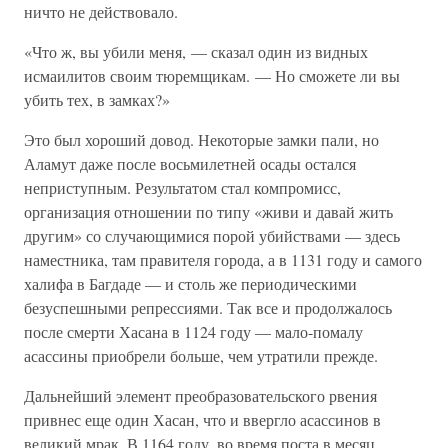
ничто не действовало.
«Что ж, вы убили меня, — сказал один из видных
исмаилитов своим тюремщикам. — Но сможете ли вы
убить тех, в замках?»
Это был хороший довод. Некоторые замки пали, но
Аламут даже после восьмилетней осады остался
неприступным. Результатом стал компромисс,
организация отношении по типу «живи и давай жить
другим» со случающимися порой убийствами — здесь
наместника, там правителя города, а в 1131 году и самого
халифа в Багдаде — и столь же периодическими
безуспешными репрессиями. Так все и продолжалось
после смерти Хасана в 1124 году — мало-помалу
асассины приобрели больше, чем утратили прежде.
Дальнейший элемент преобразовательского рвения
привнес еще один Хасан, что и ввергло асассинов в
великий мрак. В 1164 году, во время поста в месяц