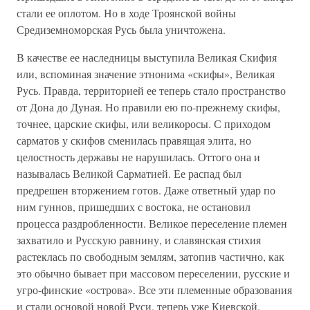
стали ее оплотом. Но в ходе Троянской войны
Средиземноморская Русь была уничтожена.
В качестве ее наследницы выступила Великая Скифия
или, вспоминая значение этнонима «скифы», Великая
Русь. Правда, территорией ее теперь стало пространство
от Дона до Дуная. Но правили ею по-прежнему скифы,
точнее, царские скифы, или великоросы. С приходом
сарматов у скифов сменилась правящая элита, но
целостность державы не нарушилась. Оттого она и
называлась Великой Сарматией. Ее распад был
предрешен вторжением готов. Даже ответный удар по
ним гуннов, пришедших с востока, не остановил
процесса раздробленности. Великое переселение племен
захватило и Русскую равнину, и славянская стихия
растеклась по свободным землям, затопив частично, как
это обычно бывает при массовом переселении, русские и
угро-финские «острова». Все эти племенные образования
и стали основой новой Руси, теперь уже Киевской.