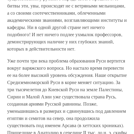
битвы эти, увы, происходят не с ветряными мельницами,
а со своими соотечественниками, облеченными
академическими званиями, возглавляющими институты и
кафедры. Ни в одной другой стране нет ничего
подобного! И нет ничего подлее ухмылок профессоров,
демонстрирующих наличие у них глубоких знаний,
которых в действительности нет.
Уже почти три века проблема образования Руси вертится
вокруг варяжского вопроса. Но настало время перевести
ее на более высокий уровень обсуждения. Наше открытие
Средиземноморской Руси в корне меняет ситуацию. За
три тысячелетия до Киевской Руси на земле Палестины,
Сирии и Малой Азии уже существовала страна Русь,
созданная ариями Русской равнины. Позже,
уменьшившись в размерах и сдвинувшись под давлением
египтян и семитов на север, она продолжила
существовать под именем Арсава (в хеттских хрониках).
Пришедшие в Анатолию в середине II тыс. до н. э. скифы