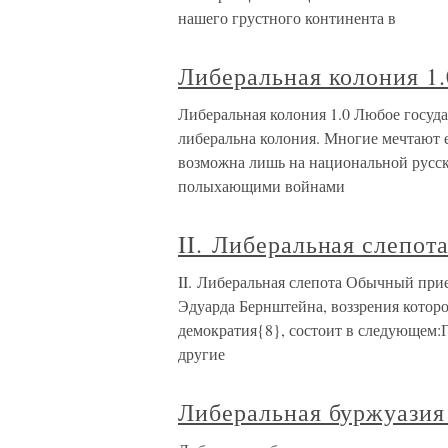
нашего грустного континента в
Либеральная колония 1.
Либеральная колония 1.0 Любое госуда
либеральна колония. Многие мечтают 
возможна лишь на национальной русско
полыхающими войнами
II. Либеральная слепот
II. Либеральная слепота Обычный при
Эдуарда Бернштейна, воззрения которо
демократия{8}, состоит в следующем:П
другие
Либеральная буржуазия