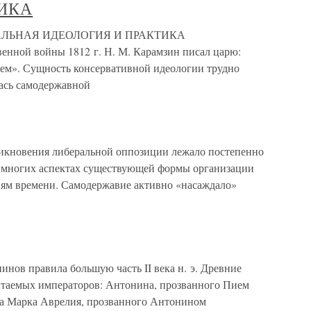
ИКА
РАЛЬНАЯ ИДЕОЛОГИЯ И ПРАКТИКА
ной войны 1812 г. Н. М. Карамзин писал царю:
ем». Сущность консервативной идеологии трудно
лась самодержавной
никновения либеральной оппозиции лежало постепенно
во многих аспектах существующей формы организации
иям времени. Самодержавие активно «насаждало»
нов правила большую часть II века н. э. Древние
итаемых императоров: Антонина, прозванного Пием
на Марка Аврелия, прозванного Антонином