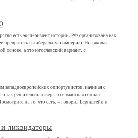
0
рство есть эксперимент истории. РФ организована как
ее превратить в либеральную империю. Но таковая
й основе, а это югославский вариант, с
а
ем западноевропейских оппортунистов, начиная с
го так решительно отвергла германская социал-
осмотрите на то, что есть, – говорил Бернштейн и
 и ликвидаторы