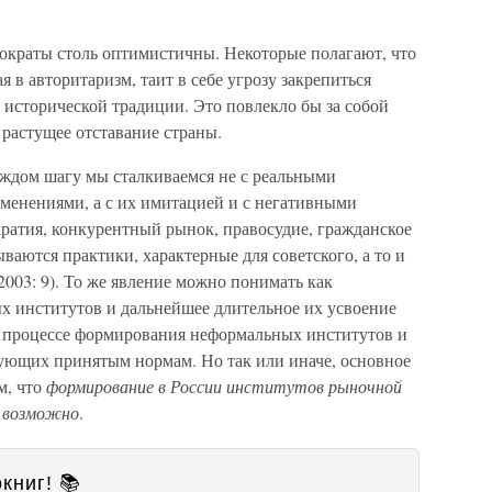
емократы столь оптимистичны. Некоторые полагают, что
 в авторитаризм, таит в себе угрозу закрепиться
й исторической традиции. Это повлекло бы за собой
растущее отставание страны.
аждом шагу мы сталкиваемся не с реальными
енениями, а с их имитацией и с негативными
ратия, конкурентный рынок, правосудие, гражданское
ываются практики, характерные для советского, а то и
003: 9). То же явление можно понимать как
 институтов и дальнейшее длительное их усвоение
в процессе формирования неформальных институтов и
вующих принятым нормам. Но так или иначе, основное
м, что
формирование в России институтов рыночной
и возможно
.
книг! 📚