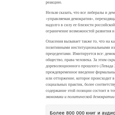
реакцию.
Нельзя сказать, что все либералы и д
«управляемая демократия», переходящая
надолго в силу ее близости российско
ограничение возможностей развития и 
Опасения вызывает также то, что на к
позитивными институциональными изм
прецедентами. Имитируется все: демок
общество, права человека. За этим скр
дореволюционного прошлого (Левада 2
преждевременное введение формальных
или отторжение, которое происходит 
социальных практик, более соответст
содержание этой позиции состоит в то
экономики и политической демократи
Более 800 000 книг и аудио