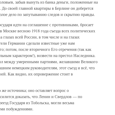
оловьев, забыв вынуть из банка деньги, положенные на
. До своей главной квартиры в Берлине он доберется
 злое дело по запутыванию следов и скрытию правды.
осударя идти на соглашение с противниками, бросает
в Москве весною 1918 года съезда всех политических
 глазах всей России, в том числе и на глазах
ели Германии сделали известные уже нам
о; потом, после вторичного Его отречения (так как
льным характером!), возвести на престол Наследника.
кол между умеренными партиями, желавшими Великого
ашним немецким руководителям, этот съезд и всё, что
ией. Как видно, их опровержение стоит в
 же источника; оно оставляет вопрос о
силится доказать, что Ленин и Свердлов — по
еезд Государя из Тобольска, могли весьма
ыми побуждениями.