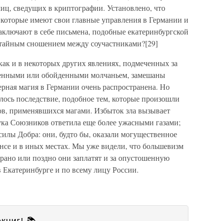
лиц, сведущих в криптографии. Установлено, что
 которые имеют свои главные управления в Германии и
заключают в себе письмена, подобные екатеринбургской
с тайным сношением между соучастниками?[29]
 как и в некоторых других явлениях, подмеченных за
ненными или обойденными молчаньем, замешаны
черная магия в Германии очень распространена. Но
илось последствие, подобное тем, которые произошли
ов, применявшихся магами. Избыток зла вызывает
ука Союзников ответила еще более ужасными газами;
силы Добра: они, будто бы, оказали могущественное
нсе и в иных местах. Мы уже видели, что большевизм
; рано или поздно они заплатят и за опустошенную
в Екатеринбурге и по всему лицу России.