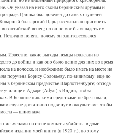
дие. Он указал на него своим берлинским друзьям и
етрограде. Гришка был доведен до самых ступеней
. Коварный болгарский Царь рассчитывал присвоить
 византийский венец; но он не мог бы овладеть им
и. Нетрудно понять, почему он заинтересовался
ным. Известно, какие выгоды немцы извлекли из
адолго до войны и как оно было ценно для них во время
села на волоске, и необходимо было иметь на месте на
была поручена Борису Соловьеву, по-видимому, еще до
чены в берлинском предместье Шарлоттенбурге; отсюда
ое училище в Адьяре (Adyar) в Индии, чтобы
ках. В Берлине никакими средствами не брезговали,
яком случае достаточно подвинут в оккультизме, чтобы
ремесла — шпионажа.
и письменами на стене комнаты убийства в доме
йском издании моей книги (в 1920 г.); по этому