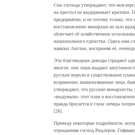
Сии господа утверждают, что моя верс
на престол не выдерживает критики. Ге
предприятии, и не потому только, что 
восстановление монархии не шло враз
облегчает её хозяйственное использова
национального единства. (Здесь нам 
навязал Англии, восприняв её, очевидн
Эти благовидные доводы страдают одн
многое, они лишь выдают запутанност
русские верили в существование плана
возражение, вышеназванные лица, бы
утверждают, что русские монархисты, 
«выдумали» этот план о восстановлени
правда бросается в глаза: немцы попр
[28].
Приведу некоторые подробности, кото
отрицаниям господ Рицлеров, Гофмано