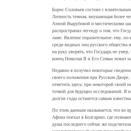
Борис Соловьев состоял с влиятельны
Личность темная, внушающая более чем
Анной Вырубовой и мистическими шар
распространял легенду о том, что Госуд
ламе. Явление поразительное: ему, по
среди видных лиц русского общества и
на руку уверять, что Государь не умер
конец Николая II и Его Семьи лежит н
Недавно я получил некоторые сведения
своего положения при Русском Дворе, 
отметить здесь: при некоторой своей 
точкой для будущих исследований. Я н
долгие годы останется самым известн
По этим данным оказывается, что во в
Афона поехал в Болгарию, где познак
душа последнего сейчас же подсчитал
экзальтированный крестьянин грубых 