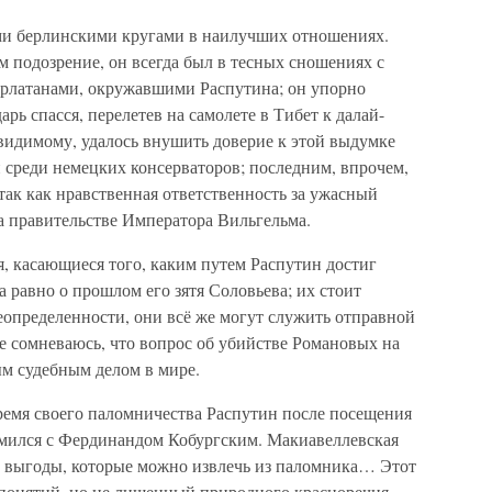
ми берлинскими кругами в наилучших отношениях.
 подозрение, он всегда был в тесных сношениях с
латанами, окружавшими Распутина; он упорно
арь спасся, перелетев на самолете в Тибет к далай-
-видимому, удалось внушить доверие к этой выдумке
 среди немецких консерваторов; последним, впрочем,
, так как нравственная ответственность за ужасный
а правительстве Императора Вильгельма.
, касающиеся того, каким путем Распутин достиг
а равно о прошлом его зятя Соловьева; их стоит
неопределенности, они всё же могут служить отправной
е сомневаюсь, что вопрос об убийстве Романовых на
ым судебным делом в мире.
ремя своего паломничества Распутин после посещения
омился с Фердинандом Кобургским. Макиавеллевская
а выгоды, которые можно извлечь из паломника… Этот
понятий, но не лишенный природного красноречия,