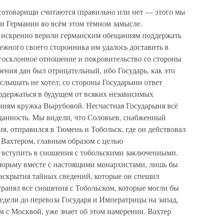
сотоварищи считаются (правильно или нет — этого мы
и Германии во всём этом тёмном замысле.
, искренно верили германским обещаниям поддержать
ежного своего сторонника им удалось доставить в
агосклонное отношение и покровительство со стороны
рения дан был отрицательный, ибо Государь, как это
слышать не хотел; со стороны Государыни ответ
здержаться в будущем от всяких независимых
ниям кружка Вырубовой. Несчастная Государыня всё
данность. Мы видели, что Соловьев, снабженный
, отправился в Тюмень и Тобольск, где он действовал
 Вахтером, главным образом с целью
о вступить в сношения с тобольскими заключенными.
 тюрьму вместе с настоящими монархистами, лишь бы
раскрытия тайных сведений, которые он спешил
транял все сношения с Тобольском, которые могли бы
недели до перевоза Государя и Императрицы на запад,
 с Москвой, уже знает об этом намерении. Вахтер