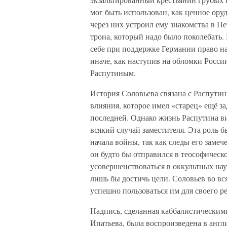
мог быть использован, как ценное ору
через них устроил ему знакомства в П
трона, который надо было поколебать
себе при поддержке Германии право на
иначе, как наступив на обломки Росси
Распутиным.
История Соловьева связана с Распути
влияния, которое имел «старец» ещё з
последней. Однако жизнь Распутина ви
всякий случай заместителя. Эта роль 
начала войны, так как следы его заме
он будто бы отправился в теософическ
усовершенствоваться в оккультных нау
лишь бы достичь цели. Соловьев во вс
успешно пользоваться им для своего 
Надпись, сделанная каббалистическим
Ипатьева, была воспроизведена в англи