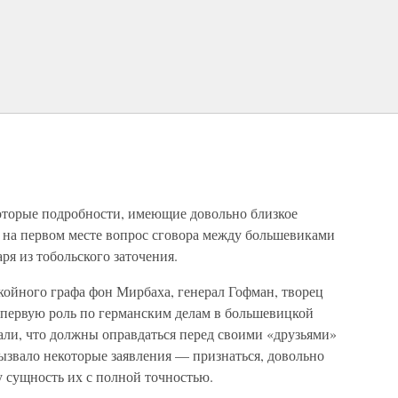
оторые подробности, имеющие довольно близкое
; на первом месте вопрос сговора между большевиками
ря из тобольского заточения.
ойного графа фон Мирбаха, генерал Гофман, творец
 первую роль по германским делам в большевицкой
али, что должны оправдаться перед своими «друзьями»
ызвало некоторые заявления — признаться, довольно
у сущность их с полной точностью.