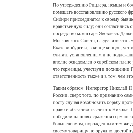
По утверждению Рицлера, немцы и бо
помешать восстановлению русского фро
Сибири присоединятся к своему бывш
нравственную силу; они согласились о
посредство комиссара Яковлева. Дальн
Московского Совета, следуя известны
Екатеринбурге и, в конце концов, уст
считать установленным и не подлежа
вполне осведомлен о еврейском плане 
что германцы, участвуя в похищении Г
ответственность также и в том, чем э
Таким образом, Император Николай II
России; сверх того, по признанию сами
посту случая возобновить борьбу про
право и обязанность считать Николая
победили на полях сражения германск
большевизмом, порожденным тем же ду
своему товарищу по оружию, достойну