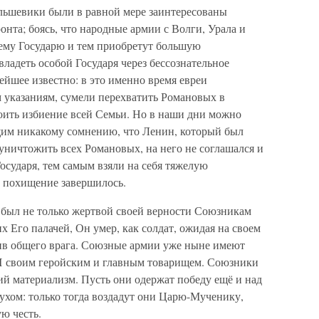
льшевики были в равной мере заинтересованы
нта; боясь, что народные армии с Волги, Урала и
ему Государю и тем приобретут большую
владеть особой Государя через бессознательное
ейшее известно: в это именно время евреи
м указаниям, сумели перехватить Романовых в
роить избиение всей Семьи. Но в наши дни можно
щим никакому сомнению, что Ленин, который был
уничтожить всех Романовых, на него не соглашался и
осударя, тем самым взяли на себя тяжелую
то похищение завершилось.
 был не только жертвой своей верности Союзникам
х Его палачей, Он умер, как солдат, ожидая на своем
тив общего врага. Союзные армии уже ныне имеют
 II своим геройским и главным товарищем. Союзники
ий материализм. Пусть они одержат победу ещё и над
хом: только тогда воздадут они Царю-Мученику,
ю честь.