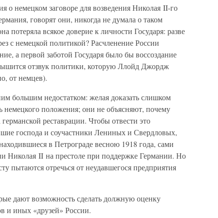
ия о немецком заговоре для возведения Николая II-го
рмания, говорят они, никогда не думала о таком
она потеряла всякое доверие к личности Государя: разве
рез с немецкой политикой? Расчленение России
ние, а первой заботой Государя было бы воссоздание
слышится отзвук политики, которую Ллойд Джордж
о, от немцев).
им большим недостатком: желая доказать слишком
ь немецкого положения; они не объясняют, почему
 германской реставрации. Чтобы отвести это
вшие господа и соучастники Лениных и Свердловых,
находившиеся в Петрограде весною 1918 года, сами
и Николая II на престоле при поддержке Германии. Но
осту пытаются отречься от неудавшегося предприятия
рые дают возможность сделать должную оценку
в и иных «друзей» России.