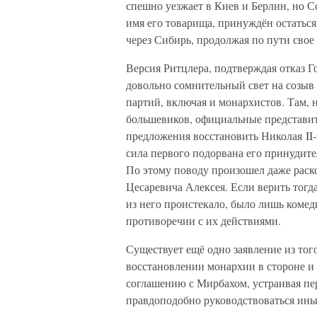
спешно уезжает в Киев и Берлин, но С
имя его товарища, принуждён остаться
через Сибирь, продолжая по пути свое
Версия Ритцлера, подтверждая отказ Г
довольно сомнительный свет на созыв 
партий, включая и монархистов. Там, на
большевиков, официальные представит
предложения восстановить Николая II-г
сила первого подорвана его принудите
По этому поводу произошел даже рас
Цесаревича Алексея. Если верить тогд
из него проистекало, было лишь комед
противоречии с их действиями.
Существует ещё одно заявление из того
восстановлении монархии в стороне и 
соглашению с Мирбахом, устраивая пер
правдоподобно руководствоваться ин