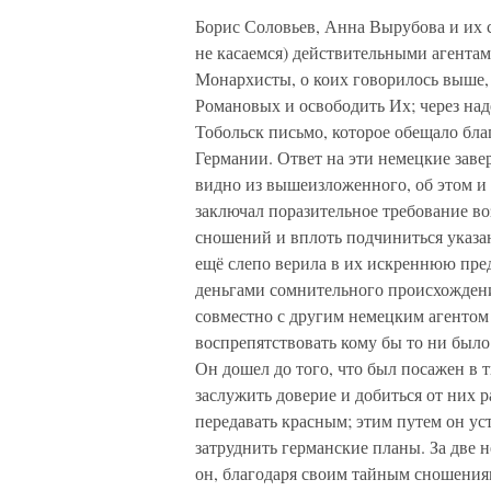
Борис Соловьев, Анна Вырубова и их 
не касаемся) действительными агентам
Монархисты, о коих говорилось выше
Романовых и освободить Их; через над
Тобольск письмо, которое обещало бл
Германии. Ответ на эти немецкие заве
видно из вышеизложенного, об этом и 
заключал поразительное требование во
сношений и вплоть подчиниться указа
ещё слепо верила в их искреннюю пре
деньгами сомнительного происхождения
совместно с другим немецким агентом
воспрепятствовать кому бы то ни был
Он дошел до того, что был посажен в
заслужить доверие и добиться от них 
передавать красным; этим путем он ус
затруднить германские планы. За две 
он, благодаря своим тайным сношениям