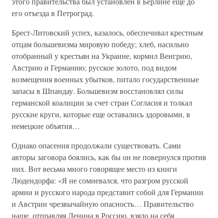
этого правительства был установлен в Берлине еще до
его отъезда в Петроград.
Брест-Литовский успех, казалось, обеспечивал крестным
отцам большевизма мировую победу; хлеб, насильно
отобранный у крестьян на Украине, кормил Венгрию,
Австрию и Германию; русское золото, под видом
возмещения военных убытков, питало государственные
запасы в Шпандау. Большевизм восстановлял силы
германской коалиции за счет стран Согласия и толкал
русские круги, которые еще оставались здоровыми, в
немецкие объятия…
Однако опасения продолжали существовать. Сами
авторы заговора боялись, как бы он не повернулся против
них. Вот весьма много говорящее место из книги
Людендорфа: «Я не сомневался, что разгром русской
армии и русского народа представит собой для Германии
и Австрии чрезвычайную опасность… Правительство
наше, отправляя Ленина в Россию, взяло на себя