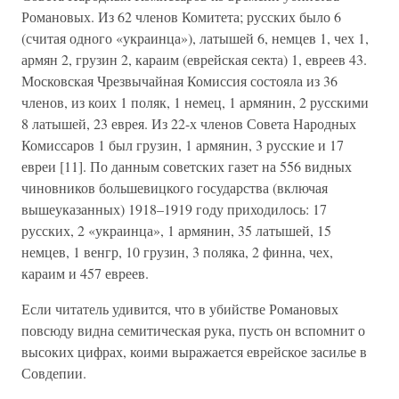
Романовых. Из 62 членов Комитета; русских было 6
(считая одного «украинца»), латышей 6, немцев 1, чех 1,
армян 2, грузин 2, караим (еврейская секта) 1, евреев 43.
Московская Чрезвычайная Комиссия состояла из 36
членов, из коих 1 поляк, 1 немец, 1 армянин, 2 русскими
8 латышей, 23 еврея. Из 22-х членов Совета Народных
Комиссаров 1 был грузин, 1 армянин, 3 русские и 17
евреи [11]. По данным советских газет на 556 видных
чиновников большевицкого государства (включая
вышеуказанных) 1918–1919 году приходилось: 17
русских, 2 «украинца», 1 армянин, 35 латышей, 15
немцев, 1 венгр, 10 грузин, 3 поляка, 2 финна, чех,
караим и 457 евреев.
Если читатель удивится, что в убийстве Романовых
повсюду видна семитическая рука, пусть он вспомнит о
высоких цифрах, коими выражается еврейское засилье в
Совдепии.