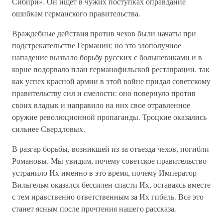
Сибири». Он ищет в чужих поступках оправдание
ошибкам германского правительства.
Враждебные действия против чехов были начаты при
подстрекательстве Германии; но это злополучное
нападение вызвало борьбу русских с большевиками и в
корне подорвало план германофильской реставрации, так
как успех красной армии в этой войне придал советскому
правительству сил и смелости: оно повернуло против
своих владык и направило на них свое отравленное
оружие революционной пропаганды. Троцкие оказались
сильнее Свердловых.
В разгар борьбы, возникшей из-за отъезда чехов, погибли
Романовы. Мы увидим, почему советское правительство
устранило Их именно в это время, почему Император
Вильгельм оказался бессилен спасти Их, оставаясь вместе
с тем нравственно ответственным за Их гибель. Все это
станет ясным после прочтения нашего рассказа.