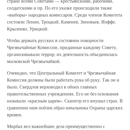
стране всеми Советами — крестьянскими, рабочими,
солдатскими и пр. По его указке происходили также
«выборы» народных комиссаров. Среди членов Комитета
состояли Ленин, Троцкий, Каменев, Зиновьев, Иоффе,
Крыленко, Урицкий.
Чтобы держать русских в состоянии покорности
Чрезвычайные Комиссии, приданные каждому Совету,
организовывали террор; их деятельность объединилась
московской Чрезвычайкой.
Очевидно, что Центральный Комитет и Чрезвычайная
Комиссия должны были работать рука об руку. Так он и
было, Свердлов верховодил в обоих главных
правительственных учреждениях. Его не без основания
называли «красным царем». Скипетр его внушал страх. В
сравнении ним поблек образ начальника Охраны царских
времен.
Мирбах вел важнейшие дела преимущественно с