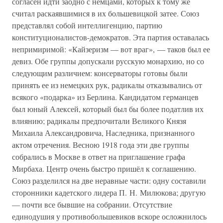
согласен идти заодно с немцами, которых к тому же
считал раскаявшимися в их большевицкой затее. Союз
представлял собой интеллигенцию, партию
конституционалистов-демократов. Эта партия оставалась
непримиримой: «Кайзеризм — вот враг», — таков был ее
девиз. Обе группы допускали русскую монархию, но со
следующим различием: консерваторы готовы были
принять ее из немецких рук, радикалы отказывались от
всякого «подарка» из Берлина. Кандидатом германцев
был юный Алексей, который был бы более податлив их
влиянию; радикалы предпочитали Великого Князя
Михаила Александровича, Наследника, признанного
актом отречения. Весною 1918 года эти две группы
собрались в Москве в ответ на приглашение графа
Мирбаха. Центр очень быстро пришёл к соглашению.
Союз разделился на две неравные части: одну составили
сторонники кадетского лидера П. Н. Милюкова; другую
— почти все бывшие на собрании. Отсутствие
единодушия у противобольшевиков вскоре осложнилось