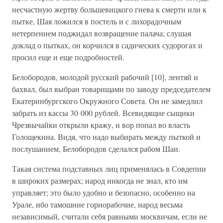
несчастную жертву большевицкого гнева к смерти или к
пытке, Шая ложился в постель и с лихорадочным
нетерпением поджидал возвращение палача; слушая
доклад о пытках, он корчился в садических судорогах и
просил еще и еще подробностей.
Белобородов, молодой русский рабочий [10], лентяй и
бахвал, был выбран товарищами по заводу председателем
Екатеринбургского Окружного Совета. Он не замедлил
забрать из кассы 30 000 рублей. Всевидящие сыщики
Чрезвычайки открыли кражу, и вор попал во власть
Голощекина. Видя, что надо выбирать между пыткой и
послушанием, Белобородов сделался рабом Шаи.
Такая система подставных лиц применялась в Совдепии
в широких размерах; народ никогда не знал, кто им
управляет; это было удобно и безопасно, особенно на
Урале, ибо тамошние горнорабочие, народ весьма
независимый, считали себя равными москвичам, если не