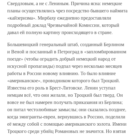
Свердловым, а не с Лениным. Причина ясна: немецкие
планы осуществлялись чрез посредство бывшего наймита
«кайзеризма». Мирбаху ежедневно предоставляли
подробный доклад Чрезвычайной Комиссии, который
давал ей полную картину происходящего в стране.
Большевицкий генеральный штаб, созданный Берлином
и Веной и посланный в Петроград в «запломбированном
поезде» (чтобы оградить добрый немецкий народ от
искусной пропаганды) подпал через несколько месяцев
работы в России новому влиянию. То было влияние
«американское», проводником которого был Троцкий.
Известна его роль в Брест-Литовске. Ленин уступал
немцам всё, что они желали, но Троцкий был тверд. Он
вовсе не был намерен получать приказания из Берлина;
он питал честолюбивые замыслы; они сказались позднее,
когда эмигранты-евреи, вернувшись в Россию, поделили
её между собой с помощью американского золота. Имени
Троцкого среди убийц Романовых не значится. Но взятая