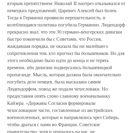
вторым препятствием: Николай II наотрез отказывался от
немецких предложений; Царевич Алексей был болен.
Тогда в Германии проявили нерешительность, и
колеблющаяся политика погубила Германию. Людендорф
прекрасно знал, что эти 30 германо-венгерских дивизии
быстро покончили бы с Советами, что Россия,
жаждавшая порядка, не оказала бы ни малейшего
сопротивления тем, кто прогнал бы большевиков. Но для
этого необходимо было идти до конца и не терять
времени, ибо дивизии подвергались большевицкой
пропаганде. Мысль, которая должна была окончательно
погубить дело немцев, была высказана самим
Людендорфом, повод же подали чехословаки. Но
предоставим опять слово славному военачальнику
Кайзера. «Державы Согласия формировали
чехословацкие части, составленные из австрийских
военнопленных, которые и направлялись чрез Сибирь,
чтобы драться с нами во Франции. Советское
правительство, хотя и опиралось на нас, не