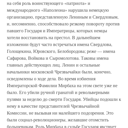
на себя роль воинствующего «патриота» и
международного «Наполеона» нарушила немецкую
организацию, представленную Лениным и Свердловым,
и, несомненно, способствовало резкому повороту против
павшего Государя и Императрицы, которых немцы
хотели восстановить на престол. В дальнейшем
изложении будут часто встречаться имена Свердлова,
Голощекина, Юровского, Белобородова; реже — имена
Сафарова, Войкова и Сыромолотова. Таковы имена
главных действующих лиц. Ленин и остальные
начальники московской Чрезвычайки были, конечно,
осведомлены о ходе дела. Во время избиения
Императорской Фамилии Мирбаха на этом свете уже не
было. Его убили ручной гранатой и револьверными
пулями за неделю до смерти Государя. Убийцы подошли к
нему в качестве представителей Чрезвычайной
Комиссии, не вызывая ни малейшего подозрения. Это
были социал-революционеры, желавшие отомстить
большевикам. Роль Мирбаха в судьбе Государя явствует