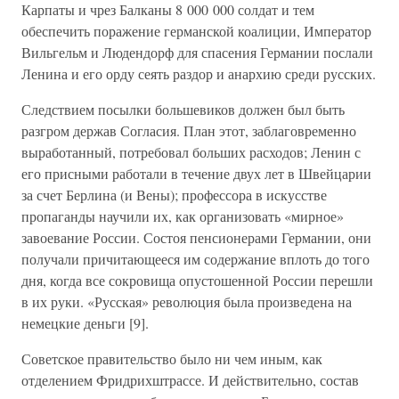
Карпаты и чрез Балканы 8 000 000 солдат и тем
обеспечить поражение германской коалиции, Император
Вильгельм и Людендорф для спасения Германии послали
Ленина и его орду сеять раздор и анархию среди русских.
Следствием посылки большевиков должен был быть
разгром держав Согласия. План этот, заблаговременно
выработанный, потребовал больших расходов; Ленин с
его присными работали в течение двух лет в Швейцарии
за счет Берлина (и Вены); профессора в искусстве
пропаганды научили их, как организовать «мирное»
завоевание России. Состоя пенсионерами Германии, они
получали причитающееся им содержание вплоть до того
дня, когда все сокровища опустошенной России перешли
в их руки. «Русская» революция была произведена на
немецкие деньги [9].
Советское правительство было ни чем иным, как
отделением Фридрихштрассе. И действительно, состав