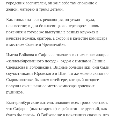
городских госпиталей, он жил себе там спокойно с
женой, матерью и тремя детьми.
Как только началась революция, он уехал — куда,
неизвестно; в дни большевицкого переворота вновь
появился и тотчас же выступил в разных кружках в
качестве вожака, оратора, а скоро и в качестве комиссара
в местном Совете и Чрезвычайке.
Имена Войкова и Сафарова значатся в списке пассажиров
«запломбированного поезда», рядом с именами Ленина,
Свердлова и Голощекина. Видные большевики, они были
соучастниками Юровского и Шаи. То же можно сказать о
Сыромолотове, бывшем штейгере, который позднее
получил очень важное место комиссара донецких
рудников.
Екатеринбургские жители, знавшие всех троих, считают,
что Сафаров (имя татарское) еврей: «тип не русский, как
будто бы еврей». О Войкове же в показаниях сказано, что