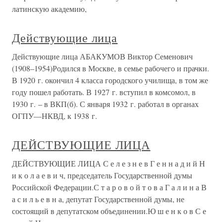
латинскую академию,
Действующие лица
Действующие лица АБАКУМОВ Виктор Семенович
(1908–1954)Родился в Москве, в семье рабочего и прачки.
В 1920 г. окончил 4 класса городского училища, в том же
году пошел работать. В 1927 г. вступил в комсомол, в
1930 г. – в ВКП(б). С января 1932 г. работал в органах
ОГПУ—НКВД, к 1938 г.
ДЕЙСТВУЮЩИЕ ЛИЦА
ДЕЙСТВУЮЩИЕ ЛИЦА С е л е з н е в Г е н н а д и й Н
и к о л а е в и ч, председатель Государственной думы
Российской Федерации.С т а р о в о й т о в а Г а л и н а В
а с и л ь е в н а, депутат Государственной думы, не
состоящий в депутатском объединении.Ю ш е н к о в С е