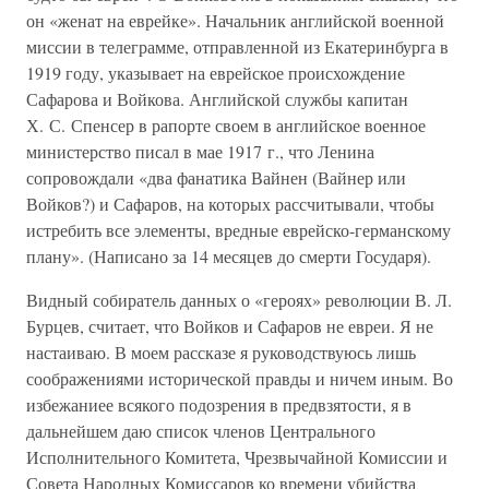
он «женат на еврейке». Начальник английской военной
миссии в телеграмме, отправленной из Екатеринбурга в
1919 году, указывает на еврейское происхождение
Сафарова и Войкова. Английской службы капитан
Х. С. Спенсер в рапорте своем в английское военное
министерство писал в мае 1917 г., что Ленина
сопровождали «два фанатика Вайнен (Вайнер или
Войков?) и Сафаров, на которых рассчитывали, чтобы
истребить все элементы, вредные еврейско-германскому
плану». (Написано за 14 месяцев до смерти Государя).
Видный собиратель данных о «героях» революции В. Л.
Бурцев, считает, что Войков и Сафаров не евреи. Я не
настаиваю. В моем рассказе я руководствуюсь лишь
соображениями исторической правды и ничем иным. Во
избежаниее всякого подозрения в предвзятости, я в
дальнейшем даю список членов Центрального
Исполнительного Комитета, Чрезвычайной Комиссии и
Совета Народных Комиссаров ко времени убийства