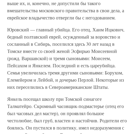
выше их, и, конечно, не допустили бы такого
вмешательства московского правительства в свои дела, а
еврейское владычество отвергли бы с негодованием.
Юровский — главный убийца. Его отец, Хаим Ицкович,
бедный полтавский еврей, осужденный за воровство и
сосланный в Сибирь, поселился здесь 30 лет назад в
Томске вместе со своей женой Эсфирью Моисеевной
(рожд. Варшавской) и тремя сыновьями: Моисеем,
Пейсахом и Янкелем. Последний и есть цареубийца.
Семья увеличилась тремя другими сыновьями: Борухом,
Елемейером и Лейбой, и дочерью Перлой. Некоторые из
них переселились в Североамериканские Штаты.
Янкель посещал школу при Томской синагоге
Талматейро. Скромный часовщик-подмастерье (отец его
был часовых дел мастер), он проявлял большое
честолюбие, был груб, властен и настойчив. Родители его
боялись. Он пустился в политику, имел недоразумения с