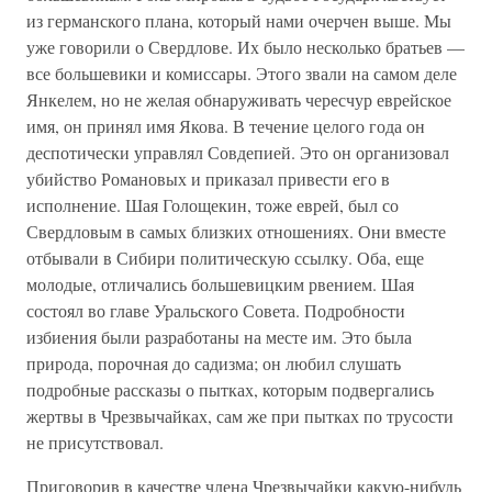
из германского плана, который нами очерчен выше. Мы
уже говорили о Свердлове. Их было несколько братьев —
все большевики и комиссары. Этого звали на самом деле
Янкелем, но не желая обнаруживать чересчур еврейское
имя, он принял имя Якова. В течение целого года он
деспотически управлял Совдепией. Это он организовал
убийство Романовых и приказал привести его в
исполнение. Шая Голощекин, тоже еврей, был со
Свердловым в самых близких отношениях. Они вместе
отбывали в Сибири политическую ссылку. Оба, еще
молодые, отличались большевицким рвением. Шая
состоял во главе Уральского Совета. Подробности
избиения были разработаны на месте им. Это была
природа, порочная до садизма; он любил слушать
подробные рассказы о пытках, которым подвергались
жертвы в Чрезвычайках, сам же при пытках по трусости
не присутствовал.
Приговорив в качестве члена Чрезвычайки какую-нибудь