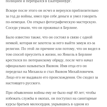
полицией и перебрался в Екатеринбург.
Вскоре после этого он исчез и вернулся приблизительно
за год до войны, имел при себе деньги и умел говорить
по-немецки. Он открыл фотографическую мастерскую.
Соседи узнали, что он проживал в Берлине.
Было известно также, что он состоял в связи с одной
немкой, которая не захотела за него выйти замуж из-за
религии. По этой ли причине или потому, что он видел в
том способ преуспеть в жизни, но Янкель в Берлине
крестился по лютеранскому обряду, после чего начал
официально называться Яковом. Имя отца его он
переделал на Михаила и стал Яковом Михайловичем.
Лицо его не выдавало его происхождения. Он сходил за
настоящего русского.
При объявлении войны ему не было ещё 40 лет; чтобы
избежать службы в окопах, он поступил на санитарные
курсы братьев милосердия, укрывшись в одном из