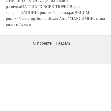
АттилыШУТХАН АРДА, начальник
разведкиПАТРИАРХ ВСЕХ ТЮРКОВ (апа-
тенгричи)АППИЙ, римский аристократДЕЦИМ,
римский сенатор, бывший хан АлтайМАКСИМИН, глава
византийского
О проекте
Разделы