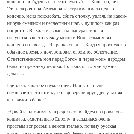
конечно, не будешь на нее отвечать?» — Конечно, нет…
Эта невероятная, безумная телеграмма имела целью,
конечно, меня поколебать, сбить с толку, увлечь на какой-
нибудь смешной и бесчестный шаг. Случилось как раз
напротив. Выходя из комнаты императрицы, я
почувствовал, что между мною и Вильгельмом все
кончено и навсегда. Я крепко спал. …Когда я проснулся в
обычное время, я почувствовал огромное облегчение.
Ответственность моя перед Богом и перед моим народом
была по-прежнему велика. Но я знал, что мне нужно
делать».
Где здесь «полное изумление»? Или кто-то еще
сомневается, что эти кузены доверяли друг другу так же,
как пауки в банке?
«Давайте на минутку передохнем, выйдем из кровавого
кошмара, охватившего Европу, и зададимся очень
простым вопросом: а действительно, почему русская
армия стала атаковать немцев? Зачем вслед за этим начала