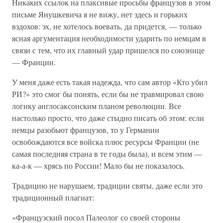
Никаких ссылок на плаксивые просьбы французов в этом
письме Янушкевича я не вижу, нет здесь и горьких
вздохов: эх, не хотелось воевать, да придется, — только
ясная аргументация необходимости ударить по немцам в
связи с тем, что их главный удар пришелся по союзнице
— Франции.
У меня даже есть такая надежда, что сам автор «Кто убил
РИ?» это смог бы понять, если бы не травмировал свою
логику англосаксонским планом революции. Все
настолько просто, что даже стыдно писать об этом: если
немцы разобьют французов, то у Германии
освобождаются все войска плюс ресурсы Франции (не
самая последняя страна в те годы была), и всем этим —
ка-а-к — хрясь по России! Мало бы не показалось.
Традицию не нарушаем, традиции святы, даже если это
традиционный плагиат:
«Французский посол Палеолог со своей стороны