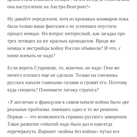
она наступление на Австро-Венгрию?»
Ну давайте передохнем, хотя из кровавых кошмаров пока
была только ваша фантазия о не успевших опустить
прицел немцах. Но вопрос интересный, как загадка про
трех летящих на юг красных крокодилов. Вроде же
немцы и австрийцы войну России объявили? И что, с
ними воевать не надо?
Если верить Старикову, то, конечно, не надо. Они же
ничего плохого еще не сделали. Только на союзника
русских напали главными силами и громят его. Поэтому
куда спешить? Понимаете логику стратега?
«У англичан и французов в самом начале войны было две
реальные проблемы, имевших одно и то же решение.
Первая — это возможность германо-русского замирения.
Такое развитие событий надо было раз и навсегда
перечеркнуть. Вариант «войны без войны» путал все