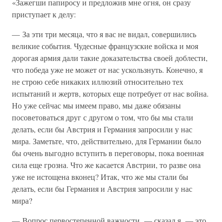
«Зажегши папиросу и предложив мне огня, он сразу
приступает к делу:
— За эти три месяца, что я вас не видал, совершились
великие события. Чудесные французские войска и моя
дорогая армия дали такие доказательства своей доблести,
что победа уже не может от нас ускользнуть. Конечно, я
не строю себе никаких иллюзий относительно тех
испытаний и жертв, которых еще потребует от нас война.
Но уже сейчас мы имеем право, мы даже обязаны
посоветоваться друг с другом о том, что бы мы стали
делать, если бы Австрия и Германия запросили у нас
мира. Заметьте, что, действительно, для Германии было
бы очень выгодно вступить в переговоры, пока военная
сила еще грозна. Что же касается Австрии, то разве она
уже не истощена вконец? Итак, что же мы стали бы
делать, если бы Германия и Австрия запросили у нас
мира?
— Вопрос первостепенной важности, — сказал я, — это