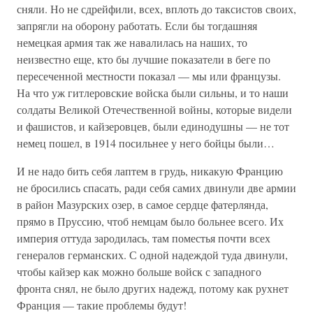
сняли. Но не сдрейфили, всех, вплоть до таксистов своих,
запрягли на оборону работать. Если бы тогдашняя
немецкая армия так же навалилась на наших, то
неизвестно еще, кто бы лучшие показатели в беге по
пересеченной местности показал — мы или французы.
На что уж гитлеровские войска были сильны, и то наши
солдаты Великой Отечественной войны, которые видели
и фашистов, и кайзеровцев, были единодушны — не тот
немец пошел, в 1914 посильнее у него бойцы были…
И не надо бить себя лаптем в грудь, никакую Францию
не бросились спасать, ради себя самих двинули две армии
в район Мазурских озер, в самое сердце фатерлянда,
прямо в Пруссию, чтоб немцам было больнее всего. Их
империя оттуда зародилась, там поместья почти всех
генералов германских. С одной надеждой туда двинули,
чтобы кайзер как можно больше войск с западного
фронта снял, не было других надежд, потому как рухнет
Франция — такие проблемы будут!