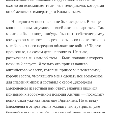
охотно он вспоминает те личные телеграммы, которыми
он обменялся с императором Вильгельмом.
— Ни одного мгновения он не был искренен. В конце
концов, он сам запутался в своей лжи и коварстве… Так
могли ли бы вы когда-нибудь объяснить себе телеграмму,
которую он мне послал через шесть часов после того, как
мне было от него передано объявление войны? То, что
произошло, на самом деле непонятно. Не знаю,
рассказывал ли я вам об этом… Была половина второго
ночи на 2 августа. Я только что принял вашего
английского коллегу, который принес мне телеграмму
короля Георга, умолявшего меня сделать все возможное
для спасения мира; я составил с сэром Джорджем
Бьюкененом известный вам ответ, заканчивавшийся
призывом к вооруженной помощи Англии — поскольку
война была уже навязана нам Германией. По отъезду
Бьюкенена я отправился в комнату императрицы, уже
бывшей в постели, чтобы показать ей телеграмму короля