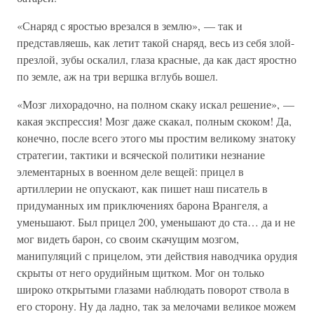
«Снаряд с яростью врезался в землю», — так и
представляешь, как летит такой снаряд, весь из себя злой-
презлой, зубы оскалил, глаза красные, да как даст яростно
по земле, аж на три вершка вглубь вошел.
«Мозг лихорадочно, на полном скаку искал решение», —
какая экспрессия! Мозг даже скакал, полным скоком! Да,
конечно, после всего этого мы простим великому знатоку
стратегии, тактики и всяческой политики незнание
элементарных в военном деле вещей: прицел в
артиллерии не опускают, как пишет наш писатель в
придуманных им приключениях барона Врангеля, а
уменьшают. Был прицел 200, уменьшают до ста… да и не
мог видеть барон, со своим скачущим мозгом,
манипуляций с прицелом, эти действия наводчика орудия
скрыты от него орудийным щитком. Мог он только
широко открытыми глазами наблюдать поворот ствола в
его сторону. Ну да ладно, так за мелочами великое можем