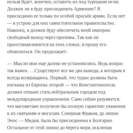
нельзя будет, конечно, оставить их под турецким игом.
Должен ли я буду присоединить Армению? Я
присоединю ее только по особой просьбе армян. Если нет
— я устрою для них самостоятельное правительство.
Наконец, я должен буду обеспечить моей империи
свободный выход через проливы. Так как он
приостанавливается на этих словах, я прошу его
объясниться. Он продолжает:
— Мысли мои еще далеко не установились. Ведь вопрос
так важен. …Существуют все же два вывода, к которым я
всегда возвращаюсь. Первый, что турки должны быть
изгнаны из Европы; второй — что Константинополь
должен отныне стать нейтральным городом под
международным управлением. Само собою разумеется,
что магометане получили бы полную гарантию уважения
к их святыням и могилам. Северная Фракия, до линии
Энос — Мидия, была бы присоединена к Болгарии.
Остальное от этой линии до берега моря, исключая