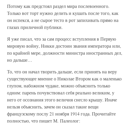
Потому как предстоял раздел мира послевоенного.
Только вот торт нужно делить и кушать после того, как
он испекся, а не сырое тесто в рот запихивать прямо на
глазах приличной публики.
Я уже писал, что за сам процесс вступления в Первую
мировую войну, Никки достоин звания императора или,
по крайней мере, должности министра иностранных дел,
но дальше…
То, что он начал творить дальше, если принять на веру
существующее мнение о Николае Втором как о маленько
глупом, набожном чудаке, можно объяснить только
одним: парень почувствовал себя реально великим, у
него от осознания этого величия снесло крышу. Иначе
нельзя объяснить, зачем он сказал такие вещи
французскому послу 21 ноября 1914 года. Прочитайте
полностью, что пишет М. Палеолог: