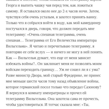
Георга и выпить чашку чая перед тем, как ложиться
самому. Я оставался около нее до 2-х часов ночи. Затем,
чувствуя себя очень усталым, я захотел принять ванну.
Только что я собрался войти в воду, как мой камердинер
постучался в дверь, говоря, что должен передать мне
телеграмму: «Очень спешная телеграмма, очень
спешная… Телеграмма от Его Величества императора
Вильгельма». Я читаю и перечитываю телеграмму, я
повторяю ее себе вслух — и ничего не могу в ней понять.
Как — Вильгельм думает, что еще от меня зависит
избежать войны?.. Он заклинает меня не позволять моим
войскам переходить границу… Уж не сошел ли я с ума?
Разве министр Двора, мой старый Фредерике, не принес
мне меньше шести часов тому назад объявление войны,
которое германский посол только что передал Сазонову?
Я вернулся в комнату императрицы и прочел ей
телеграмму Вильгельма. Она захотела сама ее прочесть,
чтобы удостовериться. И тотчас сказала мне: «Ты,