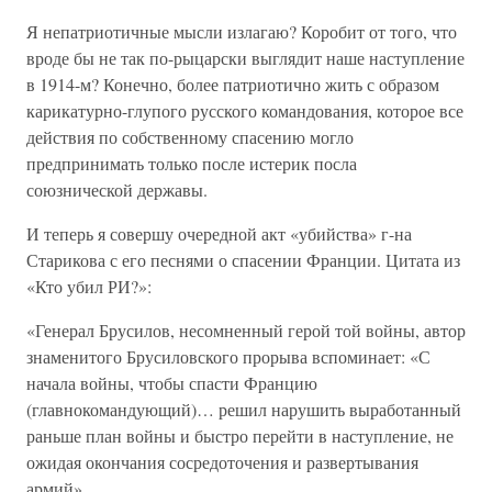
Я непатриотичные мысли излагаю? Коробит от того, что
вроде бы не так по-рыцарски выглядит наше наступление
в 1914-м? Конечно, более патриотично жить с образом
карикатурно-глупого русского командования, которое все
действия по собственному спасению могло
предпринимать только после истерик посла
союзнической державы.
И теперь я совершу очередной акт «убийства» г-на
Старикова с его песнями о спасении Франции. Цитата из
«Кто убил РИ?»:
«Генерал Брусилов, несомненный герой той войны, автор
знаменитого Брусиловского прорыва вспоминает: «С
начала войны, чтобы спасти Францию
(главнокомандующий)… решил нарушить выработанный
раньше план войны и быстро перейти в наступление, не
ожидая окончания сосредоточения и развертывания
армий».