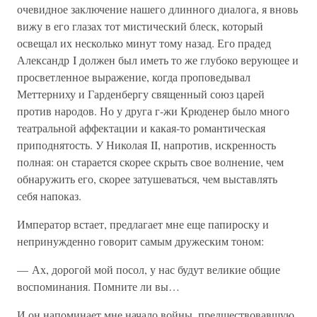
очевидное заключение нашего длинного диалога, я вновь
вижу в его глазах тот мистический блеск, который
освещал их несколько минут тому назад. Его прадед
Александр I должен был иметь то же глубоко верующее и
просветленное выражение, когда проповедывал
Меттерниху и Гарденбергу священный союз царей
против народов. Но у друга г-жи Крюденер было много
театральной аффектации и какая-то романтическая
приподнятость. У Николая II, напротив, искренность
полная: он старается скорее скрыть свое волнение, чем
обнаружить его, скорее затушеваться, чем выставлять
себя напоказ.
Император встает, предлагает мне еще папироску и
непринужденно говорит самым дружеским тоном:
— Ах, дорогой мой посол, у нас будут великие общие
воспоминания. Помните ли вы…
И он напоминает мне начало войны, предшествовавшую