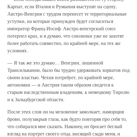
Карпат, если Италия и Румыния выступят на сцену,
Австро-Венгрия с трудом перенесет те территориальные
уступки, на которые принужден будет согласиться
император Франц-Иосиф. Австро-венгерский союз
потерпел крах, и я думаю, что союзники уже не захотят
более работать совместно, по крайней мере, на тех же
условиях.
— Я так же это думаю… Венгрии, лишенной
Трансильвании, было бы трудно удерживать хорватов под
своею властью. Чехия потребует, по крайней мере,
автономии — и Австрия таким образом сведется к
старым наследственным владениям, к немецкому Тиролю
и к Зальцбургской области.
После этих слов он на мгновение замолкает, наморщив
брови, полузакрыв глаза, как будто повторяя про себя то,
что собирался мне сказать. Наконец он бросает беглый
взгляд на портрет своего отца, висящий сзади меня, и