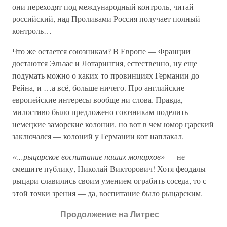
они переходят под международный контроль, читай —
российский, над Проливами Россия получает полный
контроль…
Что же остается союзникам? В Европе — Франции
достаются Эльзас и Лотарингия, естественно, ну еще
подумать можно о каких-то провинциях Германии до
Рейна, и …а всё, больше ничего. Про английские
европейские интересы вообще ни слова. Правда,
милостиво было предложено союзникам поделить
немецкие заморские колонии, но вот в чем юмор царский
заключался — колоний у Германии кот наплакал.
«…рыцарское воспитание наших монархов»
— не
смешите публику, Николай Викторович! Хотя феодалы-
рыцари славились своим умением ограбить соседа, то с
этой точки зрения — да, воспитание было рыцарским.
И что же сделал Палеолог после этого разговора, как вы
Продолжение на Литрес
думаете? Записал его в дневник на память потомкам и