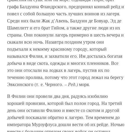
графа Балдуина Фландрского, предпринял конный рейд и
повел с собой большую часть лучших воинов из лагеря.
Среди них были Жак д’Авень, Балдуин де Бовуар, Эд де
Шамплитт и его брат Гийом, а также другие люди из их
страны. Они покинули лагерь примерно в шесть вечера и
скакали всю ночь. Назавтра поздним утром они
подъехали к некоему красивому городу, который
назывался Филия, и захватили его. Им досталась богатая
добыча в виде скота, одежды и многих пленников. Все
это они отослали на лодках в лагерь, пустив их по
течению пролива, потому что этот город лежал на берегу
Эвксинского (т. е. Черного. –
Ред.)
моря.
В Филии они провели два дня, радуясь изобилию
хорошей провизии, которой был полон город. На третий
день они оставили Филию и вместе со скотом и другой
добычей поскакали обратно к лагерю. Тем временем до
императора Мурзуфлуса дошли вести об их рейде. Ночью
вместе с большим отрядом своих войск он оставил