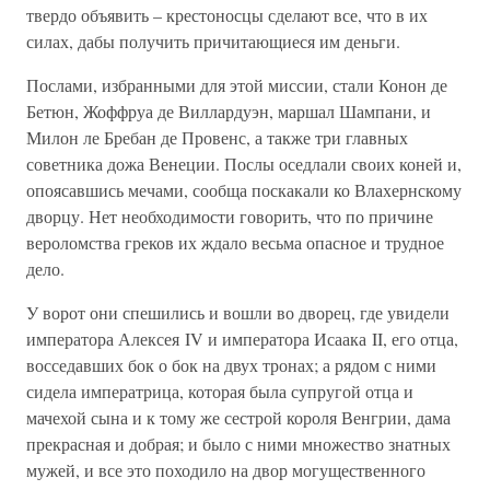
твердо объявить – крестоносцы сделают все, что в их
силах, дабы получить причитающиеся им деньги.
Послами, избранными для этой миссии, стали Конон де
Бетюн, Жоффруа де Виллардуэн, маршал Шампани, и
Милон ле Бребан де Провенс, а также три главных
советника дожа Венеции. Послы оседлали своих коней и,
опоясавшись мечами, сообща поскакали ко Влахернскому
дворцу. Нет необходимости говорить, что по причине
вероломства греков их ждало весьма опасное и трудное
дело.
У ворот они спешились и вошли во дворец, где увидели
императора Алексея IV и императора Исаака II, его отца,
восседавших бок о бок на двух тронах; а рядом с ними
сидела императрица, которая была супругой отца и
мачехой сына и к тому же сестрой короля Венгрии, дама
прекрасная и добрая; и было с ними множество знатных
мужей, и все это походило на двор могущественного