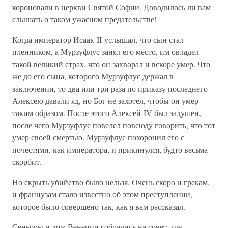
короновали в церкви Святой Софии. Доводилось ли вам
слышать о таком ужасном предательстве!
Когда император Исаак II услышал, что сын стал
пленником, а Мурзуфлус занял его место, им овладел
такой великий страх, что он захворал и вскоре умер. Что
же до его сына, которого Мурзуфлус держал в
заключении, то два или три раза по приказу последнего
Алексею давали яд, но Бог не захотел, чтобы он умер
таким образом. После этого Алексей IV был задушен,
после чего Мурзуфлус повелел повсюду говорить, что тот
умер своей смертью. Мурзуфлус похоронил его с
почестями, как императора, и прикинулся, будто весьма
скорбит.
Но скрыть убийство было нельзя. Очень скоро и грекам,
и французам стало известно об этом преступлении,
которое было совершено так, как я вам рассказал.
Сеньоры и дож Венеции собрались на совет, где