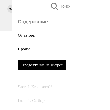
Поиск
Содержание
От автора
Пролог
Продолжение на Литрес
Часть I. Кто – кого?!
Глава 1. Carthago