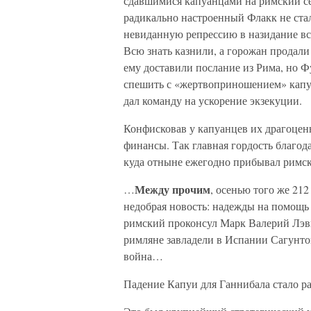
сдавшимися капуанцами на римский сен
радикально настроенный Флакк не ста
невиданную репрессию в назидание все
Всю знать казнили, а горожан продали
ему доставили послание из Рима, но Фу
спешить с «жертвоприношением» капуа
дал команду на ускорение экзекуции.
Конфисковав у капуанцев их драгоцен
финансы. Так главная гордость благо
куда отныне ежегодно прибывал римски
Между прочим
…
, осенью того же 212
недобрая новость: надежды на помощь
римский проконсул Марк Валерий Лэвин
римляне завладели в Испании Сагунтом,
война…
Падение Капуи для Ганнибала стало 