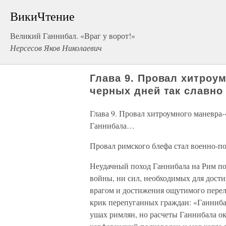
ВикиЧтение
Великий Ганнибал. «Враг у ворот!»
Нерсесов Яков Николаевич
Глава 9. Провал хитроу
черных дней так славно
Глава 9. Провал хитроумного маневра-
Ганнибала…
Провал римского блефа стал военно-п
Неудачный поход Ганнибала на Рим пок
войны, ни сил, необходимых для дост
врагом и достижения ощутимого перел
крик перепуганных граждан: «Ганнибал
ушах римлян, но расчеты Ганнибала о