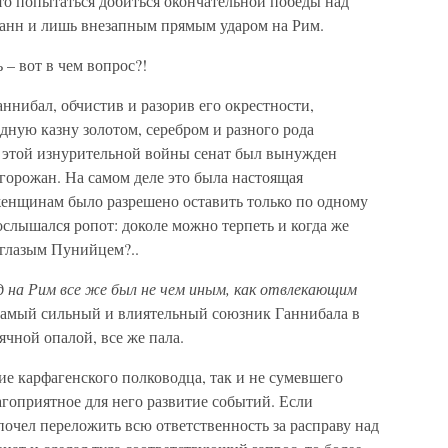
то попытаться добиться окончательной победы над
 Канн и лишь внезапным прямым ударом на Рим.
 – вот в чем вопрос?!
Ганнибал, обчистив и разорив его окрестности,
ную казну золотом, серебром и разного рода
ы этой изнурительной войны сенат был вынужден
 горожан. На самом деле это была настоящая
енщинам было разрешено оставить только по одному
слышался ропот: доколе можно терпеть и когда же
оглазым Пунийцем?..
д на Рим все же был не чем иным, как отвлекающим
– самый сильный и влиятельный союзник Ганнибала в
ной опалой, все же пала.
е карфагенского полководца, так и не сумевшего
гоприятное для него развитие событий. Если
чел переложить всю ответственность за расправу над