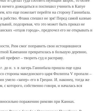
ат и сделал туда соответствующий запрос, то более
л ничего дожидаться и поспешил учинить в Капуе
м, кто еще пожелает перейти на сторону Ганнибала.
 в рабство. Флакк спешил не зря! Перед самой казнью
львий, подозревая, что это может быть приказ не
нских «отцов города», предпочел его не открывать и
ности, Рим смог поправить свои истощившиеся
датной Кампании превратилась в большую деревню,
й префект – творить суд и расправу.
 г. до н. э. в лагерь Ганнибала пришла еще одна
 со стороны македонского царя Филиппа V пропали –
 умело «запер» его в Греции. И, наконец, тогда же
 с которого, собственно говоря, и началась вся
равносильно поражению римлян при Каннах.