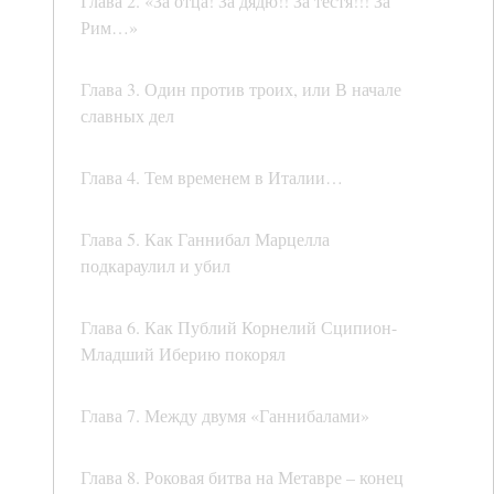
Глава 2. «За отца! За дядю!! За тестя!!! За
Рим…»
Глава 3. Один против троих, или В начале
славных дел
Глава 4. Тем временем в Италии…
Глава 5. Как Ганнибал Марцелла
подкараулил и убил
Глава 6. Как Публий Корнелий Сципион-
Младший Иберию покорял
Глава 7. Между двумя «Ганнибалами»
Глава 8. Роковая битва на Метавре – конец