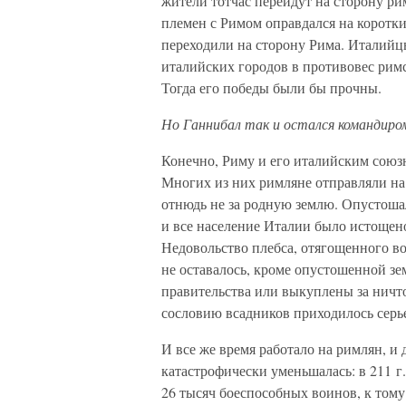
жители тотчас перейдут на сторону ри
племен с Римом оправдался на коротки
переходили на сторону Рима. Италийц
италийских городов в противовес рим
Тогда его победы были бы прочны.
Но Ганнибал так и остался командиро
Конечно, Риму и его италийским союзн
Многих из них римляне отправляли на 
отнюдь не за родную землю. Опустошал
и все население Италии было истощен
Недовольство плебса, отягощенного в
не оставалось, кроме опустошенной з
правительства или выкуплены за ничт
сословию всадников приходилось серь
И все же время работало на римлян, и
катастрофически уменьшалась: в 211 г.
26 тысяч боеспособных воинов, к том