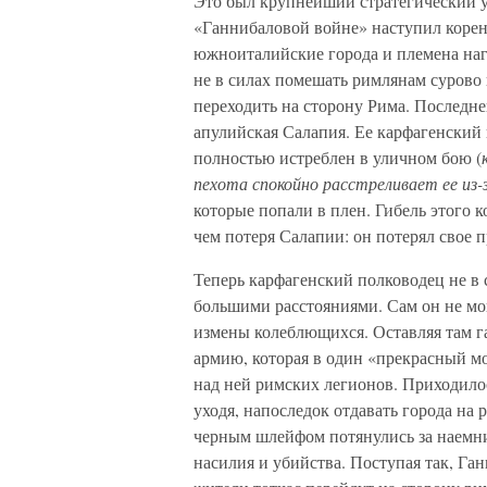
Это был крупнейший стратегический у
«Ганнибаловой войне» наступил корен
южноиталийские города и племена нагл
не в силах помешать римлянам сурово и
переходить на сторону Рима. Последне
апулийская Салапия. Ее карфагенский
полностью истреблен в уличном бою (
пехота спокойно расстреливает ее из-
которые попали в плен. Гибель этого к
чем потеря Салапии: он потерял свое п
Теперь карфагенский полководец не в 
большими расстояниями. Сам он не мо
измены колеблющихся. Оставляя там г
армию, которая в один «прекрасный мо
над ней римских легионов. Приходилос
уходя, напоследок отдавать города на 
черным шлейфом потянулись за наемн
насилия и убийства. Поступая так, Га