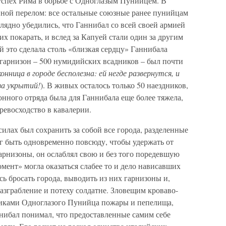
спех Рима в борьбе с Одноглазым Пунийцем. В
ной перелом: все остальные союзные ранее пунийцам
ядно убедились, что Ганнибал со всей своей армией
х покарать, и вслед за Капуей стали один за другим
й это сделала столь «близкая сердцу» Ганнибала
 гарнизон – 500 нумидийских всадников – был почти
конница в городе бесполезна: ей негде развернутся, и
за укрытий!
). В живых осталось только 50 наездников,
онного отряда была для Ганнибала еще более тяжела,
ревосходство в кавалерии.
силах был сохранить за собой все города, разделенные
г быть одновременно повсюду, чтобы удержать от
арнизоны, он ослаблял свою и без того поредевшую
мент» могла оказаться слабее то и дело нависавших
ь бросать города, выводить из них гарнизоны и,
разграбление и потеху солдатне. Зловещим кроваво-
иками Одноглазого Пунийца пожары и пепелища,
ннибал понимал, что предоставленные самим себе