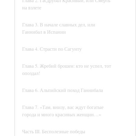
Глава 2. Гасдрубал Красивый, или Смерть
на взлете
Глава 3. В начале славных дел, или
Ганнибал в Испании
Глава 4. Страсти по Сагунту
Глава 5. Жребий брошен: кто не успел, тот
опоздал!
Глава 6. Альпийский поход Ганнибала
Глава 7. «Там, внизу, вас ждут богатые
города и много красивых женщин…»
Часть III. Бесполезные победы