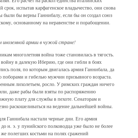
млян. Его расчет на раскол единства италийских
й срок, испытав карфагенское владычество, они снова
ы были бы верны Ганнибалу, если бы он создал союз
скому, основанному на неравенстве и порабощении.
м иноземной армии в чужой стране!
икам многолетняя война тоже становилась в тягость.
войну в далекую Иберию, где они гибли в боях
ись поля, по которым двигалась армия Ганнибала, да
о поборами и гибелью мужчин призывного возраста.
оенным лихолетьем, росло. У римских граждан ничего
емли, даже рабы были взяты по распоряжению
ожную плату для службы в пехоте. Сенаторам и
езно раскошеливаться на ведение дальнейшей войны.
 для Ганнибала настали черные дни. Его армия
 до н. э. у пунийского полководца уже было не более
у же полегших костьми на полях сражений