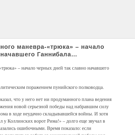
много маневра-«трюка» – начало
 начавшего Ганнибала…
«трюка» – начало черных дней так славно начавшего
олитическим поражением пунийского полководца.
азал, что у него нет ни продуманного плана ведения
ижения новой серьезной победы над набравшим силу
ома в ходе неудачно складывавшейся войны. И хотя
 у Коллинских ворот Рима!» – долго еще звучал в
казались ошибочными. Время показало: если