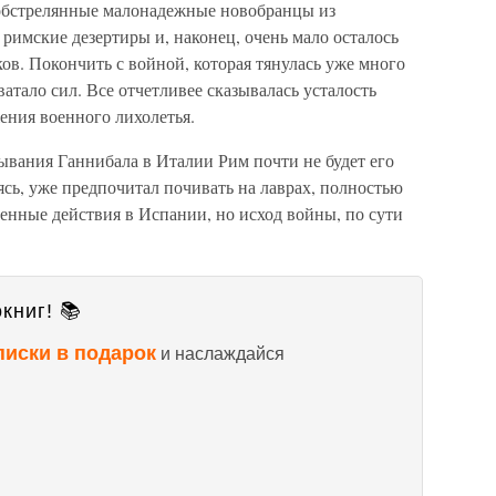
обстрелянные малонадежные новобранцы из
 римские дезертиры и, наконец, очень мало осталось
в. Покончить с войной, которая тянулась уже много
атало сил. Все отчетливее сказывалась усталость
ения военного лихолетья.
ывания Ганнибала в Италии Рим почти не будет его
аясь, уже предпочитал почивать на лаврах, полностью
оенные действия в Испании, но исход войны, по сути
книг! 📚
писки в подарок
и наслаждайся