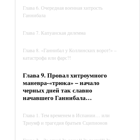
Глава 6. Очередная военная хитрость
Ганнибала
Глава 7. Капуанская дилемма
Глава 8. «Ганнибал у Коллинских ворот!» –
катастрофа или фарс?!
Глава 9. Провал хитроумного
маневра-«трюка» – начало
черных дней так славно
начавшего Ганнибала…
Глава 1. Тем временем в Испании… или
Триумф и трагедия братьев Сципионов