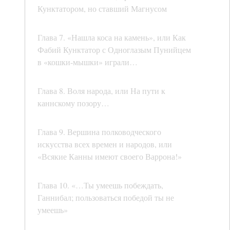
Кунктатором, но ставший Магнусом
Глава 7. «Нашла коса на камень», или Как
Фабий Кунктатор с Одноглазым Пунийцем
в «кошки-мышки» играли…
Глава 8. Воля народа, или На пути к
каннскому позору…
Глава 9. Вершина полководческого
искусства всех времен и народов, или
«Всякие Канны имеют своего Варрона!»
Глава 10. «…Ты умеешь побеждать,
Ганнибал; пользоваться победой ты не
умеешь»