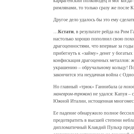
карфагенский полководец и мог когда-
римлянами, то только сразу же после
Другое дело удалось бы это ему сделать
Кстати
…
, в результате рейда на Рим 
настолько хорошо пополнил свою поход
драгоценностями, что впервые за год
прибегнуть к «займу» денег у богатых
конфискация драгоценных металлов: ж
украшению – обручальному кольцу! По
закончится эта неудачная война с Одн
Но главный «трюк» Ганнибала (
а похо
маневром-трюком
) не удался: Капуя 
Южной Италии, истощенная многомесяч
Ее падение обнаружило полное бессили
предотвратить в высшей степени небла
дипломатичный Клавдий Пульхр предпо