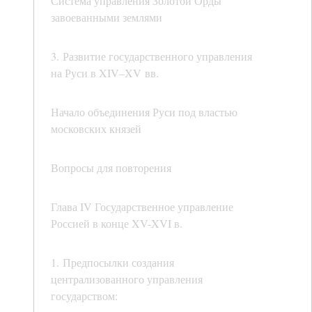
Система управления Золотой Орды
завоеванными землями
3. Развитие государственного управления
на Руси в XIV–XV вв.
Начало объединения Руси под властью
московских князей
Вопросы для повторения
Глава IV Государственное управление
Россией в конце XV-XVI в.
1. Предпосылки создания
централизованного управления
государством: