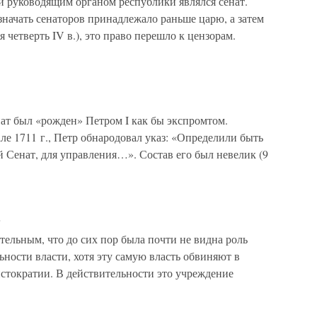
и руководящим органом республики являлся сенат.
начать сенаторов принадлежало раньше царю, а затем
 четверть IV в.), это право перешло к цензорам.
ат был «рожден» Петром I как бы экспромтом.
ле 1711 г., Петр обнародовал указ: «Определили быть
 Сенат, для управления…». Состав его был невелик (9
а
тельным, что до сих пор была почти не видна роль
ьности власти, хотя эту самую власть обвиняют в
стократии. В действительности это учреждение