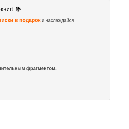
книг! 📚
писки в подарок
и наслаждайся
омительным фрагментом.