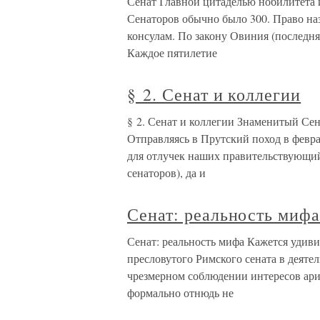
Сенат Главной цитаделью нобилитета 
Сенаторов обычно было 300. Право наз
консулам. По закону Овиния (послед­няя
Каждое пятилетие
§ 2. Сенат и коллегии
§ 2. Сенат и коллегии Знаменитый Сен
Отправляясь в Прутский поход в февра
для отлучек наших правительствующий
сенаторов), да и
Сенат: реальность миф
Сенат: реальность мифа Кажется удиви
пресловутого Римского сената в деятел
чрезмерном соблюдении интересов ари
формально отнюдь не