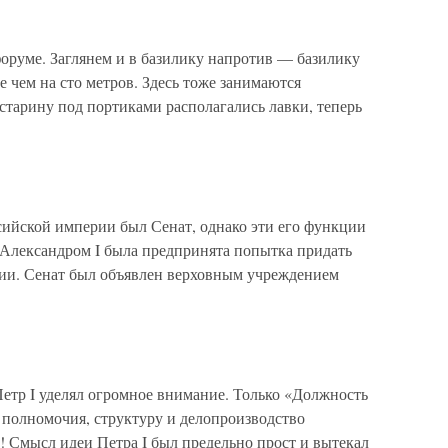
оруме. Заглянем и в базилику напротив — базилику
е чем на сто метров. Здесь тоже занимаются
старину под портиками располагались лавки, теперь
ийской империи был Сенат, однако эти его функции
г. Александром I была предпринята попытка придать
ии. Сенат был объявлен верховным учреждением
тр I уделял огромное внимание. Только «Должность
полномочия, структуру и делопроизводство
! Смысл идеи Петра I был предельно прост и вытекал