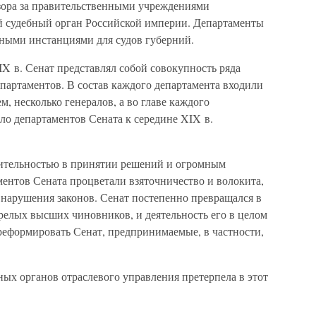
дзора за правительственными учреждениями
ий судебный орган Российской империи. Департаменты
ными инстанциями для судов губерний.
X в. Сенат представлял собой совокупность ряда
партаментов. В состав каждого департамента входили
м, несколько генералов, а во главе каждого
ло департаментов Сената к середине XIX в.
лительностью в принятии решений и огромным
ентов Сената процветали взяточничество и волокита,
нарушения законов. Сенат постепенно превращался в
релых высших чиновников, и деятельность его в целом
еформировать Сенат, предпринимаемые, в частности,
ных органов отраслевого управления претерпела в этот