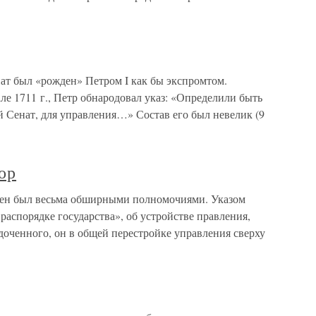
ат был «рожден» Петром I как бы экспромтом.
ле 1711 г., Петр обнародовал указ: «Определили быть
 Сенат, для управления…» Состав его был невелик (9
ор
ечен был весьма обширными полномочиями. Указом
распорядке государства», об устройстве правления,
доченного, он в общей перестройке управления сверху