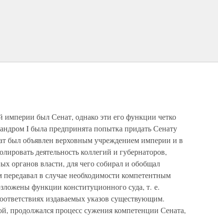
империи был Сенат, однако эти его функции четко
ксандром I была предпринята попытка придать Сенату
ат был объявлен верховным учреждением империи и в
олировать деятельность коллегий и губернаторов,
ых органов власти, для чего собирал и обобщал
м передавал в случае необходимости компетентным
озложены функции конституционного суда, т. е.
соответствиях издаваемых указов существующим.
ой, продолжался процесс сужения компетенции Сената,