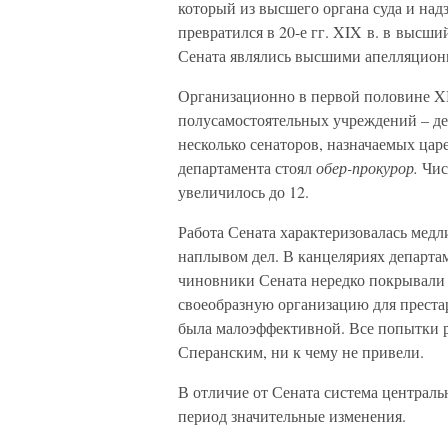
который из высшего органа суда и на
превратился в 20-е гг. XIX в. в высш
Сената являлись высшими апелляцион
Организационно в первой половине XI
полусамостоятельных учреждений – де
несколько сенаторов, назначаемых царе
департамента стоял
обер-прокурор.
Чис
увеличилось до 12.
Работа Сената характеризовалась мед
наплывом дел. В канцеляриях департам
чиновники Сената нередко покрывали 
своеобразную организацию для преста
была малоэффективной. Все попытки р
Сперанским, ни к чему не привели.
В отличие от Сената система централь
период значительные изменения.