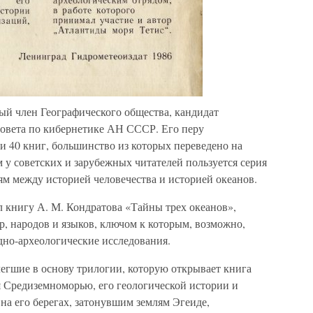
й член Географического общества, кандидат
совета по кибернетике АН СССР. Его перу
и 40 книг, большинство из которых переведено на
 у советских и зарубежных читателей пользуется серия
ям между историей человечества и историей океанов.
л книгу А. М. Кондратова «Тайны трех океанов»,
, народов и языков, ключом к которым, возможно,
дно-археологические исследования.
егшие в основу трилогии, которую открывает книга
 Средиземноморью, его геологической истории и
а его берегах, затонувшим землям Эгеиде,