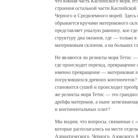
что южная часть Каспийского моря, его
строения остальной части Каспийской 
Черного и Средиземного морей. Здесь 
обрывается кручами материкового скл
представляет унылую равнину, кое-где
структуру дна океанов, где — только
материковым склоном, а на больших г
Не являются ли реликты моря Тетис —
где происходит переход, превращение 
именно превращение — материковая ли
погрузившихся древних континентов? И
становится сушей и происходит преоб
же реликты моря Тетис — это грандио
дрейфа материков, а ныне затягивающ
и континентальных плит?
Мы видим, что вопросы, связанные с «
которые располагались на месте отдел
Адриатического, Черного, Азовского, 