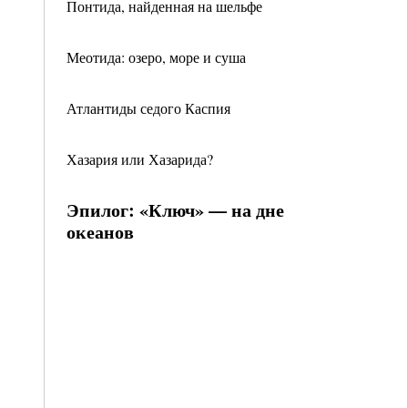
Понтида, найденная на шельфе
Меотида: озеро, море и суша
Атлантиды седого Каспия
Хазария или Хазарида?
Эпилог: «Ключ» — на дне
океанов