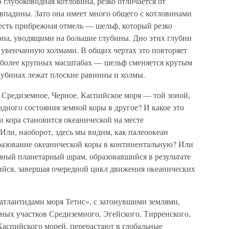
 глубоководная котловина, резко отличается от
впадины. Зато она имеет много общего с котловинами
есть прибрежная отмель — шельф, который резко
она, уводящими на большие глубины. Дно этих глубин
 увенчанную холмами. В общих чертах это повторяет
 в более крупных масштабах — шельф сменяется крутым
лубинах лежат плоские равнины и холмы.
 Средиземное, Черное, Каспийское моря — той зоной,
одного состояния земной коры в другое? И какое это
 кора становится океанической на месте
ли, наоборот, здесь мы видим, как палеоокеан
разование океанической коры в континентальную? Или
зный планетарный шрам, образовавшийся в результате
ийся, завершая очередной цикл движения океанических
атлантидами моря Тетис», с затонувшими землями,
ьных участков Средиземного, Эгейского, Тирренского,
Каспийского морей, перерастают в глобальные