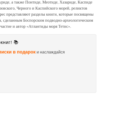
риде, а также Понтиде, Меотиде, Хазариде, Каспиде
зовского, Черного и Каспийского морей, реликтов
рес представляют разделы книги, которые посвящены
а, сделанным Боспорским подводно-археологическим
участие и автор «Атлантиды моря Тетис».
книг! 📚
писки в подарок
и наслаждайся