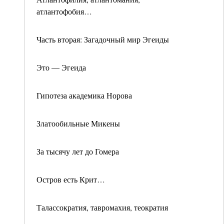
атлантофобия…
Часть вторая: Загадочный мир Эгеиды
Это — Эгеида
Гипотеза академика Норова
Златообильные Микены
За тысячу лет до Гомера
Остров есть Крит…
Талассократия, тавромахия, теократия