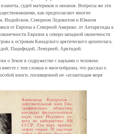
планеты, судеб материков и океанов. Вопросы же эти
существовавшими, как предполагают многие
хом, Индийском, Северном Ледовитом и Южном
мися от Европы к Северной Америке, от Антарктиды к
оконечности Евразии к северо-западной оконечности
рова к островам Канадского арктического архипелага,
дой, Пацифидой, Лемурией, Арктидой.
ки о Земле в содружестве с науками о человеке.
 вместе с тем сложна и многообразна, что рассказ о
т особой книги, посвященной не «атлантидам моря