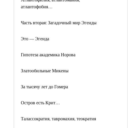
атлантофобия…
Часть вторая: Загадочный мир Эгеиды
Это — Эгеида
Гипотеза академика Норова
Златообильные Микены
За тысячу лет до Гомера
Остров есть Крит…
Талассократия, тавромахия, теократия