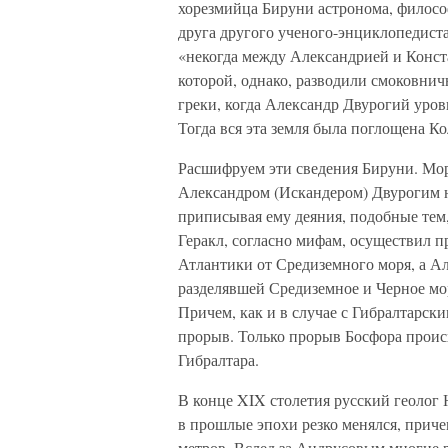
хорезмийца Бируни астронома, философ
друга другого ученого-энциклопедист
«некогда между Александрией и Конст
которой, однако, разводили смоковнич
греки, когда Александр Двурогий уров
Тогда вся эта земля была поглощена К
Расшифруем эти сведения Бируни. Мор
Александром (Искандером) Двурогим 
приписывая ему деяния, подобные тем
Геракл, согласно мифам, осуществил 
Атлантики от Средиземного моря, а 
разделявшей Средиземное и Черное мо
Причем, как и в случае с Гибралтарс
прорыв. Только прорыв Босфора происх
Гибралтара.
В конце XIX столетия русский геолог 
в прошлые эпохи резко менялся, приче
метров. Вслед за Андрусовым многие р