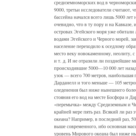
средиземноморских вод в черноморски
9000, третьи исследователи считают, 
бассейна начался всего лишь 5000 лет 
очевидно, что в ту пору и на Кавказе, 
островах Эгейского моря уже обитали 
водами Эгейского и Черного морей, з
население переходило к оседлому обра
место веку новокаменному, неолиту, с
и т. д. И не отразили ли позднейшие 
происходившие 5000—10 000 лет назад
узок — всего 700 метров, наибольшая 
Дарданелл и того меньше — 105 метров
оледенения был ниже нынешнего более 
стояния его вод на месте Босфора и Д
«перемычка» между Средиземным и Чер
крайней мере пять раз. Всякий ли раз
океана? Например, в последний раз, 50
выше современного, ибо основная масса
уровень Мирового океана был ниже нын