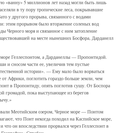
ую «ванну» 5 миллионов лет назад могли быть лишь
аселяли в ту пору тропические леса, покрывавшие
о у другого прорыва, связанного с водами
ли: этим прорывом было вторжение соленых вод
ды Черного моря и связанное с ним затопление
уществовавшей на месте нынешних Босфора, Дарданелл
море Геллеспонтом, а Дарданеллы — Пропонтидой.
ши и сносом части ее, увеличив тем пустые
стественной истории». — Ему мало было ворваться
е от Африки, поглотить гораздо больше земли, чем
спонт в Пропонтиду, опять поглотив сушу. От Боспора
ой громадой, пока выступающее из берегов
бычу.»
овали Меотийским озером, Черное море — Понтом
агают, что Понт некогда походил на Каспийское море,
 и что он впоследствии прорвался через Геллеспонт в
«Географии» Страбон.