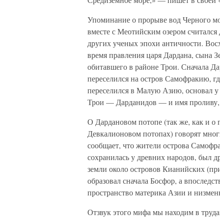
Упоминание о прорыве вод Черного м
вместе с Меотийским озером считался
других ученых эпохи античности. Вос
время правления царя Дардана, сына З
обитавшего в районе Трои. Сначала Да
переселился на остров Самофракию, где
переселился в Малую Азию, основал у
Трои — Дарданидов — и имя проливу, 
О Дардановом потопе (так же, как и о
Девкалионовом потопах) говорят мно
сообщает, что жители острова Самофра
сохранилась у древних народов, был д
земли около островов Кианийских (при
образовал сначала Босфор, а впоследст
пространство материка Азии и низме
Отзвук этого мифа мы находим в труда