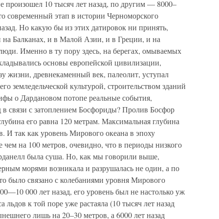
е произошел 10 тысяч лет назад, по другим — 8000–
что современный этап в истории Черноморского
назад. Но какую бы из этих датировок ни принять,
и на Балканах, и в Малой Азии, и в Греции, и на
люди. Именно в ту пору здесь, на берегах, омываемых
акладывались основы европейской цивилизации,
зу жизни, древнекаменный век, палеолит, уступал
 его земледельческой культурой, строительством зданий
мифы о Дардановом потопе реальные события,
 в связи с затоплением Босфориды? Пролив Босфор
глубина его равна 120 метрам. Максимальная глубина
. И так как уровень Мирового океана в эпоху
чем на 100 метров, очевидно, что в периоды низкого
арданелл была суша. Но, как мы говорили выше,
ным морями возникала и разрушалась не один, а по
 это было связано с колебаниями уровня Мирового
00—10 000 лет назад, его уровень был не настолько уж
 льдов к той поре уже растаяла (10 тысяч лет назад
ешнего лишь на 20–30 метров, а 6000 лет назад