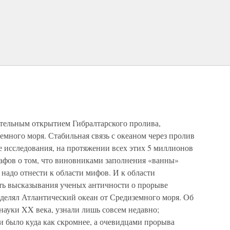
ательным открытием Гибралтарского пролива,
емного моря. Стабильная связь с океаном через пролив
е исследования, на протяжении всех этих 5 миллионов
рафов о том, что виновниками заполнения «ванны»
надо отнести к области мифов. И к области
ть высказывания ученых античности о прорыве
тделял Атлантический океан от Средиземного моря. Об
ауки XX века, узнали лишь совсем недавно;
и было куда как скромнее, а очевидцами прорыва