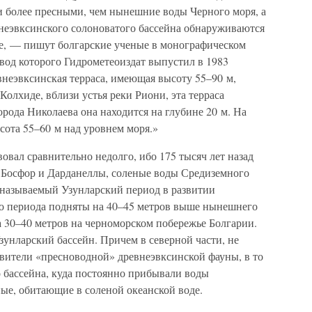
и более пресными, чем нынешние воды Черного моря, а
неэвксинского солоноватого бассейна обнаруживаются
е, — пишут болгарские ученые в монографическом
вод которого Гидрометеоиздат выпустил в 1983
внеэвксинская терраса, имеющая высоту 55–90 м,
Колхиде, вблизи устья реки Риони, эта терраса
орода Николаева она находится на глубине 20 м. На
сота 55–60 м над уровнем моря.»
вал сравнительно недолго, ибо 175 тысяч лет назад
 Босфор и Дарданеллы, соленые воды Средиземного
к называемый Узунларский период в развитии
го периода подняты на 40–45 метров выше нынешнего
а 30–40 метров на черноморском побережье Болгарии.
унларский бассейн. Причем в северной части, не
авители «пресноводной» древнеэвксинской фауны, в то
 бассейна, куда постоянно прибывали воды
ые, обитающие в соленой океанской воде.