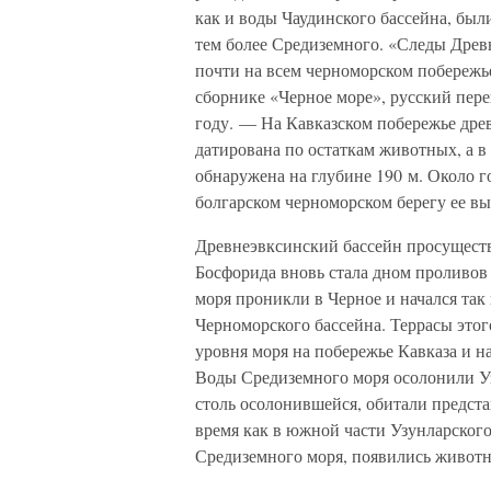
как и воды Чаудинского бассейна, был
тем более Средиземного. «Следы Древ
почти на всем черноморском побережь
сборнике «Черное море», русский пере
году. — На Кавказском побережье дре
датирована по остаткам животных, а в 
обнаружена на глубине 190 м. Около г
болгарском черноморском берегу ее вы
Древнеэвксинский бассейн просущество
Босфорида вновь стала дном проливов
моря проникли в Черное и начался та
Черноморского бассейна. Террасы это
уровня моря на побережье Кавказа и н
Воды Средиземного моря осолонили Уз
столь осолонившейся, обитали предст
время как в южной части Узунларского
Средиземного моря, появились животн