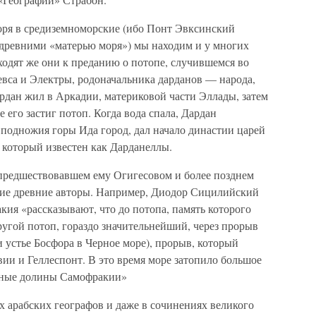
оря в средиземноморские (ибо Понт Эвксинский
 древними «матерью моря») мы находим и у многих
ходят же они к преданию о потопе, случившемся во
евса и Электры, родоначальника дарданов — народа,
рдан жил в Аркадии, материковой части Эллады, затем
 его застиг потоп. Когда вода спала, Дардан
 подножия горы Ида город, дал начало династии царей
который известен как Дарданеллы.
 предшествовавшем ему Огигесовом и более позднем
гие древние авторы. Например, Диодор Сицилийский
кия «рассказывают, что до потопа, память которого
ругой потоп, гораздо значительнейший, через прорыв
 устье Босфора в Черное море), прорыв, который
вии и Геллеспонт. В это время море затопило большое
нные долины Самофракии»
х арабских географов и даже в сочинениях великого