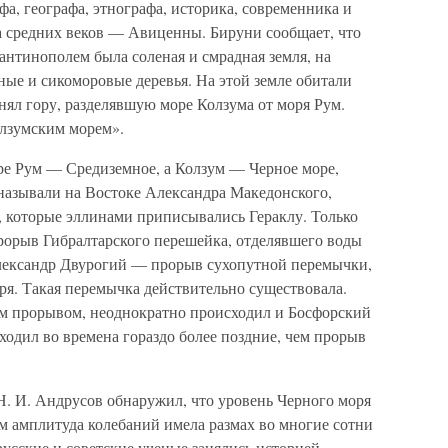
а, географа, этнографа, историка, современника и
а средних веков — Авиценны. Бируни сообщает, что
антинополем была соленая и смрадная земля, на
ные и сикоморовые деревья. На этой земле обитали
нял гору, разделявшую море Колзума от моря Рум.
олзумским морем».
е Рум — Средиземное, а Колзум — Черное море,
называли на Востоке Александра Македонского,
, которые эллинами приписывались Гераклу. Только
прорыв Гибралтарского перешейка, отделявшего воды
Александр Двурогий — прорыв сухопутной перемычки,
ря. Такая перемычка действительно существовала.
ким прорывом, неоднократно происходил и Босфорский
одил во времена гораздо более поздние, чем прорыв
Н. И. Андрусов обнаружил, что уровень Черного моря
м амплитуда колебаний имела размах во многие сотни
усские и советские ученые занялись историей