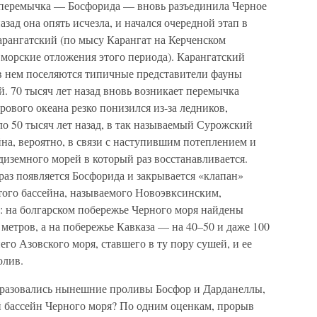
я перемычка — Босфорида — вновь разъединила Черное
азад она опять исчезла, и начался очередной этап в
рангатский (по мысу Карангат на Керченском
 морские отложения этого периода). Карангатский
 в нем поселяются типичные представители фауны
й. 70 тысяч лет назад вновь возникает перемычка
рового океана резко понизился из-за ледников,
о 50 тысяч лет назад, в так называемый Сурожский
на, вероятно, в связи с наступившим потеплением и
диземного морей в который раз восстанавливается.
 раз появляется Босфорида и закрывается «клапан»
того бассейна, называемого Новоэвксинским,
т: на болгарском побережье Черного моря найдены
метров, а на побережье Кавказа — на 40–50 и даже 100
го Азовского моря, ставшего в ту пору сушей, и ее
олив.
бразовались нынешние проливы Босфор и Дарданеллы,
 бассейн Черного моря? По одним оценкам, прорыв