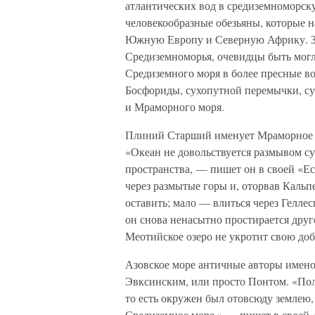
атлантических вод в средиземноморск
человекообразные обезьяны, которые н
Южную Европу и Северную Африку. Зат
Средиземноморья, очевидцы быть мог
Средиземного моря в более пресные во
Босфориды, сухопутной перемычки, с
и Мраморного моря.
Плиний Старший именует Мраморное 
«Океан не довольствуется размывом су
пространства, — пишет он в своей «Е
через размытые горы и, оторвав Кальп
оставить; мало — влиться через Гелле
он снова ненасытно простирается друг
Меотийское озеро не укротит свою до
Азовское море античные авторы имен
Эвксинским, или просто Понтом. «Пол
то есть окружен был отовсюду землею,
Средиземное море,» — пишет в своей 