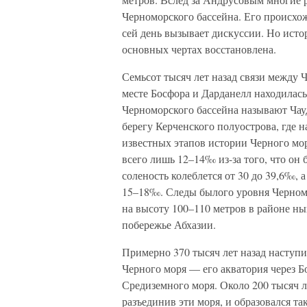
Черноморского бассейна. Его происхо
сей день вызывает дискуссии. Но истор
основных чертах восстановлена.
Семьсот тысяч лет назад связи между
месте Босфора и Дарданелл находилась
Черноморского бассейна называют Ча
берегу Керченского полуострова, где
известных этапов истории Черного мор
всего лишь 12–14‰ из-за того, что он 
соленость колеблется от 30 до 39,6‰, 
15–18‰. Следы былого уровня Черномо
на высоту 100–110 метров в районе н
побережье Абхазии.
Примерно 370 тысяч лет назад наступ
Черного моря — его акватория через Б
Средиземного моря. Около 200 тысяч л
разъединив эти моря, и образовался т