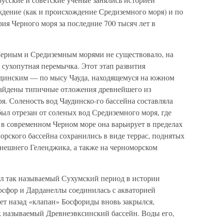
ждение (как и происхождение Средиземного моря) и по
ия Черного моря за последние 700 тысяч лет в
 Черным и Средиземным морями не существовало, на
 сухопутная перемычка. Этот этап развития
удинским — по мысу Чауда, находящемуся на южном
 найдены типичные отложения древнейшего из
я. Соленость вод Чаудинско-го бассейна составляла
был отрезан от соленых вод Средиземного моря, где
а в современном Черном море она варьирует в пределах
рского бассейна сохранились в виде террас, поднятых
ынешнего Геленджика, а также на черноморском
ил так называемый Сухумский период в истории
осфор и Дарданеллы соединилась с акваторией
ет назад «клапан» Босфориды вновь закрылся,
ак называемый Древнеэвксинский бассейн. Воды его,