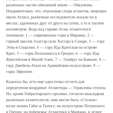
различных частях обитаемой земли — Ойкумены.
Неудивительно, что, отыскивая следы атлантов, живущих
около Атласа, различные исследователи искали их в
местах, удаленных друг от друга на сотни, а то и тысячи
километров. Ведь под горами Атлас атлантологи
понимали: 1 — современные горы в Марокко, 2 —
горный массив Ахаггар (или Хоггар) в Сахаре, 3 — гору
Этна в Сицилии, 4 — гору Ида Критская на острове
Крит, 5 — горы Пелопонесса в Греции, 6 — гору Ида
Фригийская в Малой Азии, 7 — Эльбрус на Кавказе, 8 —
гору Джебель-Атала на Аравийском полуострове, 9 —
горы Эфиопии.
Казалось бы, есть еще одна точка отсчета для
определения координат Атлантиды — Геракловы столпы.
Но, кроме Гибралтарского пролива, согласно выкладкам
различных атлантологов, ими могли быть «Столпы»
возле залива Габес в Тунисе, на полуострове Пелопонесс
в Греции, на побережье Атлантики в Марокко, в дельте