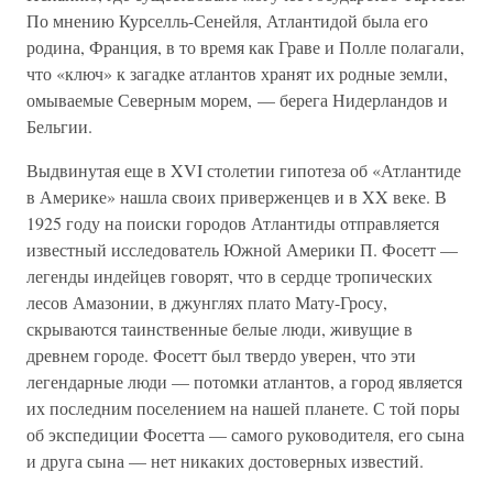
По мнению Курселль-Сенейля, Атлантидой была его
родина, Франция, в то время как Граве и Полле полагали,
что «ключ» к загадке атлантов хранят их родные земли,
омываемые Северным морем, — берега Нидерландов и
Бельгии.
Выдвинутая еще в XVI столетии гипотеза об «Атлантиде
в Америке» нашла своих приверженцев и в XX веке. В
1925 году на поиски городов Атлантиды отправляется
известный исследователь Южной Америки П. Фосетт —
легенды индейцев говорят, что в сердце тропических
лесов Амазонии, в джунглях плато Мату-Гросу,
скрываются таинственные белые люди, живущие в
древнем городе. Фосетт был твердо уверен, что эти
легендарные люди — потомки атлантов, а город является
их последним поселением на нашей планете. С той поры
об экспедиции Фосетта — самого руководителя, его сына
и друга сына — нет никаких достоверных известий.