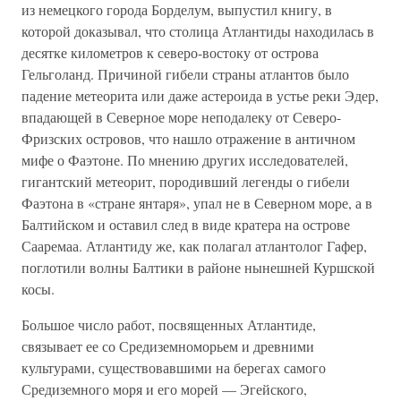
из немецкого города Борделум, выпустил книгу, в
которой доказывал, что столица Атлантиды находилась в
десятке километров к северо-востоку от острова
Гельголанд. Причиной гибели страны атлантов было
падение метеорита или даже астероида в устье реки Эдер,
впадающей в Северное море неподалеку от Северо-
Фризских островов, что нашло отражение в античном
мифе о Фаэтоне. По мнению других исследователей,
гигантский метеорит, породивший легенды о гибели
Фаэтона в «стране янтаря», упал не в Северном море, а в
Балтийском и оставил след в виде кратера на острове
Сааремаа. Атлантиду же, как полагал атлантолог Гафер,
поглотили волны Балтики в районе нынешней Куршской
косы.
Большое число работ, посвященных Атлантиде,
связывает ее со Средиземноморьем и древними
культурами, существовавшими на берегах самого
Средиземного моря и его морей — Эгейского,