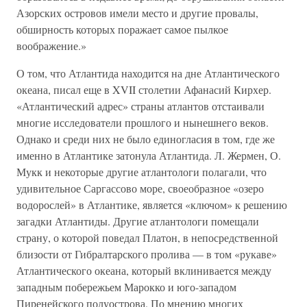
Азорских островов имели место и другие провалы,
обширность которых поражает самое пылкое
воображение.»
О том, что Атлантида находится на дне Атлантического
океана, писал еще в XVII столетии Афанасий Кирхер.
«Атлантический адрес» страны атлантов отстаивали
многие исследователи прошлого и нынешнего веков.
Однако и среди них не было единогласия в том, где же
именно в Атлантике затонула Атлантида. Л. Жермен, О.
Мукк и некоторые другие атлантологи полагали, что
удивительное Саргассово море, своеобразное «озеро
водорослей» в Атлантике, является «ключом» к решению
загадки Атлантиды. Другие атлантологи помещали
страну, о которой поведал Платон, в непосредственной
близости от Гибралтарского пролива — в том «рукаве»
Атлантического океана, который вклинивается между
западным побережьем Марокко и юго-западом
Пиренейского полуострова. По мнению многих