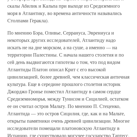
скалы Абилик и Кальпа при выходе из Средиземного
моря в Атлантику, во времена античности назывались
Столпами Геракла).
По мнению Бэра, Оливье, Серрануса, Эврениуса и
некоторых других исследователей, Атлантиду надо
искать не на дне морском, а на суше, а именно — на
территории Палестины. С начала нашего столетия и по
сей день выдвигаются гипотезы о том, что под видом
Атлантиды Платон описал Крит с его высокой
цивилизацией, более древней, чем классическая античная
культура. Еще в середине прошлого столетия историк
Джорджо Гронье поместил Атлантиду в самом сердце
Средиземноморья, между Тунисом и Сицилией, остатком
ее он считал остров Мальту. По мнению П. Стеценко,
Атлантида — это остров Сицилия, где, как и на Мальте,
открыты памятники очень древней цивилизации. Многие
исследователи помещали платоновскую Атлантиду в
Испанию, где существовало могучее государство Тартесс.