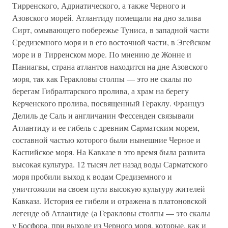
Тирренского, Адриатического, а также Черного и
Азовского морей. Атлантиду помещали на дно залива
Сирт, омывающего побережье Туниса, в западной части
Средиземного моря и в его восточной части, в Эгейском
море и в Тирренском море. По мнению де Жонне и
Паниагвы, страна атлантов находится на дне Азовского
моря, так как Геракловы столпы — это не скалы по
берегам Гибралтарского пролива, а храм на берегу
Керченского пролива, посвященный Гераклу. Француз
Делиль де Саль и англичанин Фессенден связывали
Атлантиду и ее гибель с древним Сарматским морем,
составной частью которого были нынешние Черное и
Каспийское моря. На Кавказе в это время была развита
высокая культура. 12 тысяч лет назад воды Сарматского
моря пробили выход к водам Средиземного и
уничтожили на своем пути высокую культуру жителей
Кавказа. История ее гибели и отражена в платоновской
легенде об Атлантиде (а Геракловы столпы — это скалы
у Босфора, при выходе из Черного моря, которые, как и