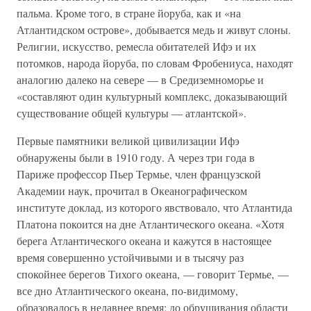
пальма. Кроме того, в стране йоруба, как и «на
Атлантидском острове», добывается медь и живут слоны.
Религии, искусство, ремесла обитателей Ифэ и их
потомков, народа йоруба, по словам Фробениуса, находят
аналогию далеко на севере — в Средиземноморье и
«составляют один культурный комплекс, доказывающий
существование общей культуры — атлантской».
Первые памятники великой цивилизации Ифэ
обнаружены были в 1910 году. А через три года в
Париже профессор Пьер Термье, член французской
Академии наук, прочитал в Океанографическом
институте доклад, из которого явствовало, что Атлантида
Платона покоится на дне Атлантического океана. «Хотя
берега Атлантического океана и кажутся в настоящее
время совершенно устойчивыми и в тысячу раз
спокойнее берегов Тихого океана, — говорит Термье, —
все дно Атлантического океана, по-видимому,
образовалось в недавнее время; до обрушивания области