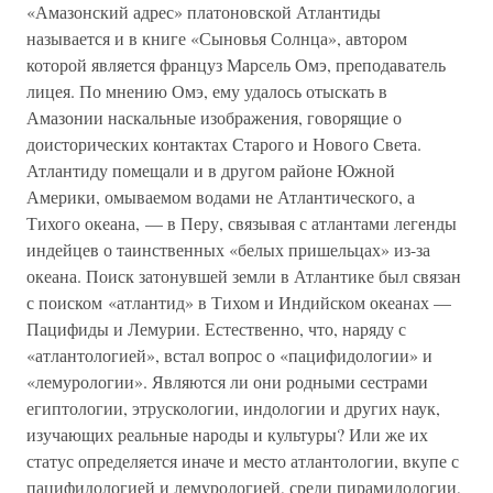
«Амазонский адрес» платоновской Атлантиды
называется и в книге «Сыновья Солнца», автором
которой является француз Марсель Омэ, преподаватель
лицея. По мнению Омэ, ему удалось отыскать в
Амазонии наскальные изображения, говорящие о
доисторических контактах Старого и Нового Света.
Атлантиду помещали и в другом районе Южной
Америки, омываемом водами не Атлантического, а
Тихого океана, — в Перу, связывая с атлантами легенды
индейцев о таинственных «белых пришельцах» из-за
океана. Поиск затонувшей земли в Атлантике был связан
с поиском «атлантид» в Тихом и Индийском океанах —
Пацифиды и Лемурии. Естественно, что, наряду с
«атлантологией», встал вопрос о «пацифидологии» и
«лемурологии». Являются ли они родными сестрами
египтологии, этрускологии, индологии и других наук,
изучающих реальные народы и культуры? Или же их
статус определяется иначе и место атлантологии, вкупе с
пацифидологией и лемурологией, среди пирамидологии,