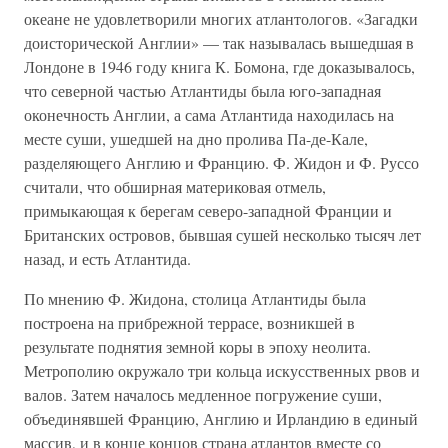
океане не удовлетворили многих атлантологов. «Загадки
доисторической Англии» — так называлась вышедшая в
Лондоне в 1946 году книга К. Бомона, где доказывалось,
что северной частью Атлантиды была юго-западная
оконечность Англии, а сама Атлантида находилась на
месте суши, ушедшей на дно пролива Па-де-Кале,
разделяющего Англию и Францию. Ф. Жидон и Ф. Руссо
считали, что обширная материковая отмель,
примыкающая к берегам северо-западной Франции и
Британских островов, бывшая сушей несколько тысяч лет
назад, и есть Атлантида.
По мнению Ф. Жидона, столица Атлантиды была
построена на прибрежной террасе, возникшей в
результате поднятия земной коры в эпоху неолита.
Метрополию окружало три кольца искусственных рвов и
валов. Затем началось медленное погружение суши,
объединявшей Францию, Англию и Ирландию в единый
массив, и в конце концов страна атлантов вместе со