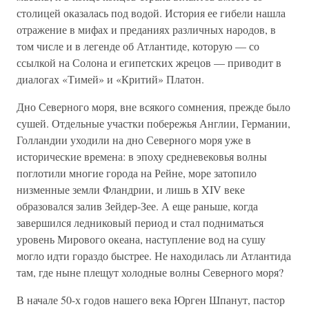
столицей оказалась под водой. История ее гибели нашла
отражение в мифах и преданиях различных народов, в
том числе и в легенде об Атлантиде, которую — со
ссылкой на Солона и египетских жрецов — приводит в
диалогах «Тимей» и «Критий» Платон.
Дно Северного моря, вне всякого сомнения, прежде было
сушей. Отдельные участки побережья Англии, Германии,
Голландии уходили на дно Северного моря уже в
исторические времена: в эпоху средневековья волны
поглотили многие города на Рейне, море затопило
низменные земли Фландрии, и лишь в XIV веке
образовался залив Зейдер-Зее. А еще раньше, когда
завершился ледниковый период и стал подниматься
уровень Мирового океана, наступление вод на сушу
могло идти гораздо быстрее. Не находилась ли Атлантида
там, где ныне плещут холодные волны Северного моря?
В начале 50-х годов нашего века Юрген Шпанут, пастор