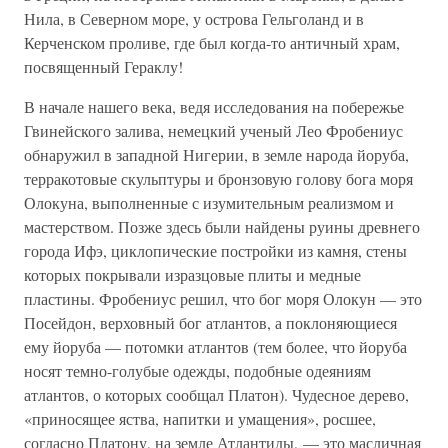
Нила, в Северном море, у острова Гельголанд и в
Керченском проливе, где был когда-то античный храм,
посвященный Гераклу!
В начале нашего века, ведя исследования на побережье
Гвинейского залива, немецкий ученый Лео Фробениус
обнаружил в западной Нигерии, в земле народа йоруба,
терракотовые скульптуры и бронзовую голову бога моря
Олокуна, выполненные с изумительным реализмом и
мастерством. Позже здесь были найдены руины древнего
города Ифэ, циклопические постройки из камня, стены
которых покрывали изразцовые плиты и медные
пластины. Фробениус решил, что бог моря Олокун — это
Посейдон, верховный бог атлантов, а поклоняющиеся
ему йоруба — потомки атлантов (тем более, что йоруба
носят темно-голубые одежды, подобные одеяниям
атлантов, о которых сообщал Платон). Чудесное дерево,
«приносящее яства, напитки и умащения», росшее,
согласно Платону, на земле Атлантиды, — это масличная