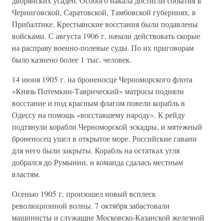
дворянских усадеб. Особого накала достигли события в
Черниговской, Саратовской, Тамбовской губерниях, в
Прибалтике. Крестьянские восстания были подавлены
войсками. С августа 1906 г. начали действовать скорые
на расправу военно-полевые суды. По их приговорам
было казнено более 1 тыс. человек.
14 июня 1905 г. на броненосце Черноморского флота
«Князь Потемкин-Таврический» матросы подняли
восстание и под красным флагом повели корабль в
Одессу на помощь «восставшему народу». К рейду
подтянули корабли Черноморской эскадры, и мятежный
броненосец ушел в открытое море. Российские гавани
для него были закрыты. Корабль на остатках угля
добрался до Румынии, и команда сдалась местным
властям.
Осенью 1905 г. произошел новый всплеск
революционной волны. 7 октября забастовали
машинисты и служащие Московско-Казанской железной