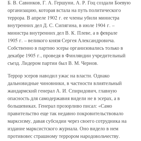
Б. В. Савинков, Г. А. Гершуни, А. Р. Гоц создали Боевую
организацию, которая встала на путь политического
террора. В апреле 1902 г. ее члены убили министра
внутренних дел Д. С. Сипягина, в июле 1904 г. –
министра внутренних дел В. К. Плеве, а в феврале
1905 г. – великого князя Сергея Александровича.
Собственно в партию эсеры организовались только в
декабре 1905 г., проведя в Финляндии учредительный
съезд. Лидером партии был В. М. Чернов.
Террор эсеров наводил ужас на власти. Однако
дальновидные чиновники, в частности влиятельный
жандармский генерал А. И. Спиридович, главную
опасность для самодержавия видели не в эсерах, а в
большевиках. Генерал прозорливо писал: «Само
правительство еще так недавно покровительствовало
марксизму, давая субсидии через своего сотрудника на
издание марксистского журнала. Оно видело в нем
противовес страшному террором народовольчеству.