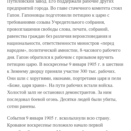
Путиловский завод. Его поддержали рабочие других
предприятий города. Во главе стачечного комитета стоял
Гапон. Гапоновцы подготовили петицию к царю с
требованиями созыва Учредительного собрания,
провозглашения свободы слова, печати, собраний,
равенства граждан без различия вероисповедания и
национальности, ответственности министров «перед
народом», политической амнистии, 8-часового рабочего
дня. Гапон обратился к рабочим с призывом вручить
петицию царю. В воскресенье 9 января 1905 г. в шествии
к Зимнему дворцу приняли участие 300 тыс. рабочих.
Они шли с хоругвями, иконами, портретами царя и пели
«Боже, царя храни». На пути рабочих встали войска.
Холостой залп не остановил демонстрантов. За ним
последовал боевой огонь. Десятки людей были убиты,
сотни ранены.
События 9 января 1905 г. всколыхнули всю страну.
Кровавое воскресенье положило начало первой