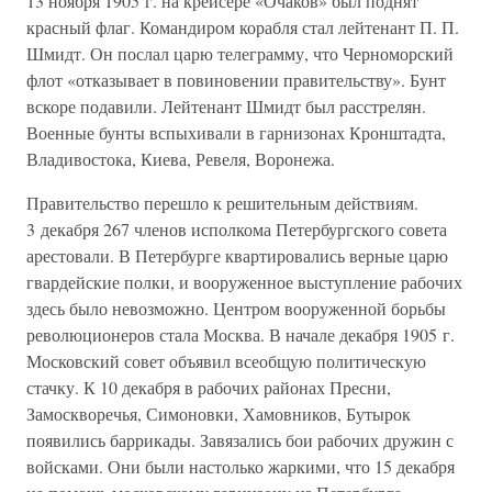
13 ноября 1905 г. на крейсере «Очаков» был поднят
красный флаг. Командиром корабля стал лейтенант П. П.
Шмидт. Он послал царю телеграмму, что Черноморский
флот «отказывает в повиновении правительству». Бунт
вскоре подавили. Лейтенант Шмидт был расстрелян.
Военные бунты вспыхивали в гарнизонах Кронштадта,
Владивостока, Киева, Ревеля, Воронежа.
Правительство перешло к решительным действиям.
3 декабря 267 членов исполкома Петербургского совета
арестовали. В Петербурге квартировались верные царю
гвардейские полки, и вооруженное выступление рабочих
здесь было невозможно. Центром вооруженной борьбы
революционеров стала Москва. В начале декабря 1905 г.
Московский совет объявил всеобщую политическую
стачку. К 10 декабря в рабочих районах Пресни,
Замоскворечья, Симоновки, Хамовников, Бутырок
появились баррикады. Завязались бои рабочих дружин с
войсками. Они были настолько жаркими, что 15 декабря