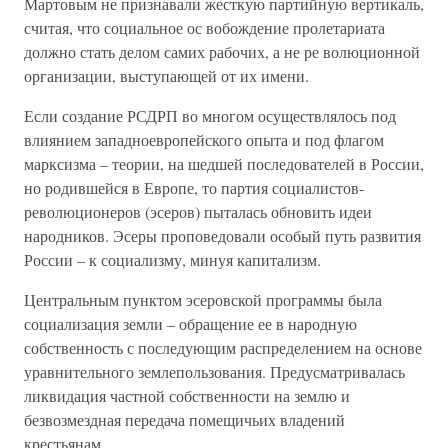
Мартовым не признавали жесткую партийную вертикаль,
считая, что социальное ос вобождение пролетариата
должно стать делом самих рабочих, а не ре волюционной
организации, выступающей от их имени.
Если создание РСДРП во многом осуществлялось под
влиянием западноевропейского опыта и под флагом
марксизма – теории, на шедшей последователей в России,
но родившейся в Европе, то партия социалистов-
революционеров (эсеров) пыталась обновить идеи
народников. Эсеры проповедовали особый путь развития
России – к социализму, минуя капитализм.
Центральным пунктом эсеровской программы была
социализация земли – обращение ее в народную
собственность с последующим распределением на основе
уравнительного землепользования. Предусматривалась
ликвидация частной собственности на землю и
безвозмездная передача помещичьих владений
крестьянам.