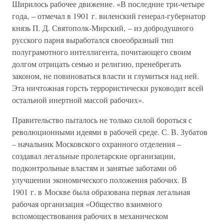
Ширилось рабочее движение. «В последние три-четыре
года, – отмечал в 1901 г. виленский генерал-губернатор
князь П. Д. Святополк-Мирский, – из добродушного
русского парня выработался своеобразный тип
полуграмотного интеллигента, почитающего своим
долгом отрицать семью и религию, пренебрегать
законом, не повиноваться власти и глумиться над ней.
Эта ничтожная горсть террористически руководит всей
остальной инертной массой рабочих».
Правительство пыталось не только силой бороться с
революционными идеями в рабочей среде. С. В. Зубатов
– начальник Московского охранного отделения –
создавал легальные пролетарские организации,
подконтрольные властям и занятые заботами об
улучшении экономического положения рабочих. В
1901 г. в Москве была образована первая легальная
рабочая организация «Общество взаимного
вспомоществования рабочих в механическом