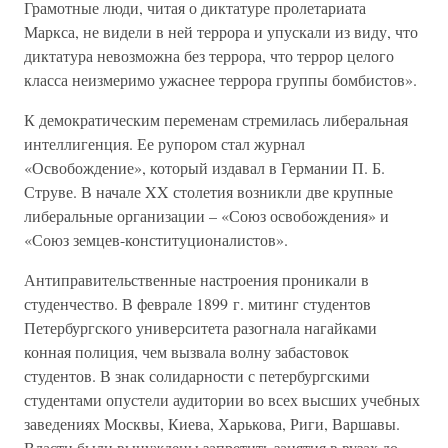
Грамотные люди, читая о диктатуре пролетариата
Маркса, не видели в ней террора и упускали из виду, что
диктатура невозможна без террора, что террор целого
класса неизмеримо ужаснее террора группы бомбистов».
К демократическим переменам стремилась либеральная
интеллигенция. Ее рупором стал журнал
«Освобождение», который издавал в Германии П. Б.
Струве. В начале XX столетия возникли две крупные
либеральные организации – «Союз освобождения» и
«Союз земцев-конституционалистов».
Антиправительственные настроения проникали в
студенчество. В феврале 1899 г. митинг студентов
Петербургского университета разогнала нагайками
конная полиция, чем вызвала волну забастовок
студентов. В знак солидарности с петербургскими
студентами опустели аудитории во всех высших учебных
заведениях Москвы, Киева, Харькова, Риги, Варшавы.
Власти были вынуждены запретить занятия в вузах до