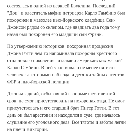
состоялась в одной из церквей Бруклина. Последний
"Дон" и властитель мафии патриарха Карло Гамбино был
похоронен в мавзолее нью-йоркского кладбища Сен-
Джонсон рядом со склепом, где двадцать два года тому
назад был похоронен его младший сын Фрэнк.
По утверждению историков, похоронная процессия
Джона Готти чем-то напоминала похороны крестного
отца нового поколения "итальяно-американских мафий"
Карло Гамбино. В ней участвовало не менее пятисот
человек, за которыми наблюдали десятки тайных агентов
ФБР и нью-йоркской полиции.
Джон-младший, отбывавший в тюрьме шестилетний
срок, не смог присутствовать на похоронах отца. Не смог
присутствовать и его старший брат Питер Готти. В тот
день он был арестован и находился в суде, где началось
слушание его уголовного дела. Все тяготы и заботы легли
на плечи Виктории.