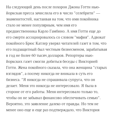
На следующий день после похорон Джона Готти нью-
йоркская пресса зачислила его в число "селебрити" —
знаменитостей, настаивая на том, что имя покойника
стало не менее популярным, чем имя его
предшественника Карло Гамбино. А имя Готти еще до
его смерти ассоциировалось со словом "мафия". Адвокат
покойного Брюс Катлер уверял читателей газет в том, что
его подзащитный был честным бизнесменом, зарабатывая
в год не более 60 тысяч долларов. Репортеры нью-
йоркских газет смогли добиться беседы с Викторией
Готти. Жена покойного сказала, что она женщина "старых
взглядов", а посему никогда не вникала в суть его
бизнеса. "Я никогда не спрашивала супруга, что он
делает. Меня это никогда не интересовало. Я была в
стороне от его работы. Меня интересовало только то,
чтобы он не забывал финансово обеспечивать семью".
Вероятно, это заявление далеко от правды. Но тем не
менее оно еще и еще раз подтверждало, что Виктория