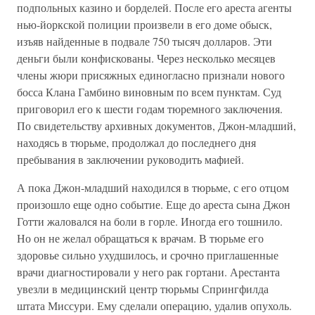
подпольных казино и борделей. После его ареста агенты
нью-йоркской полиции произвели в его доме обыск,
изъяв найденные в подвале 750 тысяч долларов. Эти
деньги были конфискованы. Через несколько месяцев
члены жюри присяжных единогласно признали нового
босса Клана Гамбино виновным по всем пунктам. Суд
приговорил его к шести годам тюремного заключения.
По свидетельству архивных документов, Джон-младший,
находясь в тюрьме, продолжал до последнего дня
пребывания в заключении руководить мафией.
А пока Джон-младший находился в тюрьме, с его отцом
произошло еще одно событие. Еще до ареста сына Джон
Готти жаловался на боли в горле. Иногда его тошнило.
Но он не желал обращаться к врачам. В тюрьме его
здоровье сильно ухудшилось, и срочно приглашенные
врачи диагностировали у него рак гортани. Арестанта
увезли в медицинский центр тюрьмы Спрингфилда
штата Миссури. Ему сделали операцию, удалив опухоль.