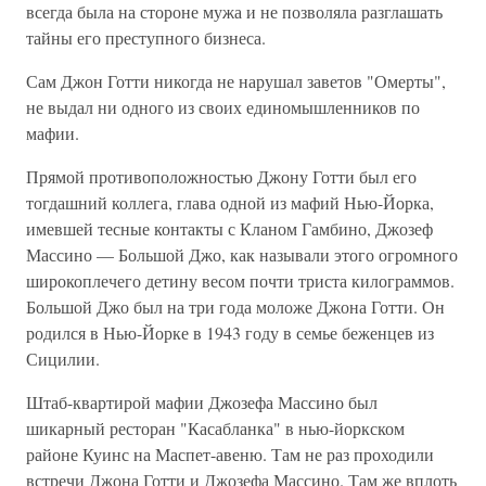
всегда была на стороне мужа и не позволяла разглашать
тайны его преступного бизнеса.
Сам Джон Готти никогда не нарушал заветов "Омерты",
не выдал ни одного из своих единомышленников по
мафии.
Прямой противоположностью Джону Готти был его
тогдашний коллега, глава одной из мафий Нью-Йорка,
имевшей тесные контакты с Кланом Гамбино, Джозеф
Массино — Большой Джо, как называли этого огромного
широкоплечего детину весом почти триста килограммов.
Большой Джо был на три года моложе Джона Готти. Он
родился в Нью-Йорке в 1943 году в семье беженцев из
Сицилии.
Штаб-квартирой мафии Джозефа Массино был
шикарный ресторан "Касабланка" в нью-йоркском
районе Куинс на Маспет-авеню. Там не раз проходили
встречи Джона Готти и Джозефа Массино. Там же вплоть