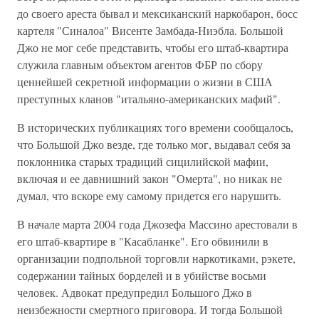
до своего ареста бывал и мексиканский наркобарон, босс
картеля "Синалоа" Висенте Замбада-Ниэбла. Большой
Джо не мог себе представить, чтобы его штаб-квартира
служила главным объектом агентов ФБР по сбору
ценнейшей секретной информации о жизни в США
преступных кланов "итальяно-американских мафий".
В исторических публикациях того времени сообщалось,
что Большой Джо везде, где только мог, выдавал себя за
поклонника старых традиций сицилийской мафии,
включая и ее давнишний закон "Омерта", но никак не
думал, что вскоре ему самому придется его нарушить.
В начале марта 2004 года Джозефа Массино арестовали в
его штаб-квартире в "Касабланке". Его обвинили в
организации подпольной торговли наркотиками, рэкете,
содержании тайных борделей и в убийстве восьми
человек. Адвокат предупредил Большого Джо в
неизбежности смертного приговора. И тогда Большой