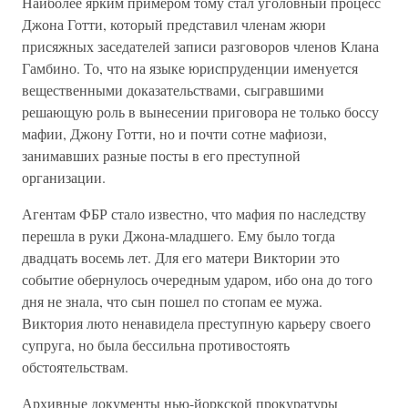
Наиболее ярким примером тому стал уголовный процесс
Джона Готти, который представил членам жюри
присяжных заседателей записи разговоров членов Клана
Гамбино. То, что на языке юриспруденции именуется
вещественными доказательствами, сыгравшими
решающую роль в вынесении приговора не только боссу
мафии, Джону Готти, но и почти сотне мафиози,
занимавших разные посты в его преступной
организации.
Агентам ФБР стало известно, что мафия по наследству
перешла в руки Джона-младшего. Ему было тогда
двадцать восемь лет. Для его матери Виктории это
событие обернулось очередным ударом, ибо она до того
дня не знала, что сын пошел по стопам ее мужа.
Виктория люто ненавидела преступную карьеру своего
супруга, но была бессильна противостоять
обстоятельствам.
Архивные документы нью-йоркской прокуратуры