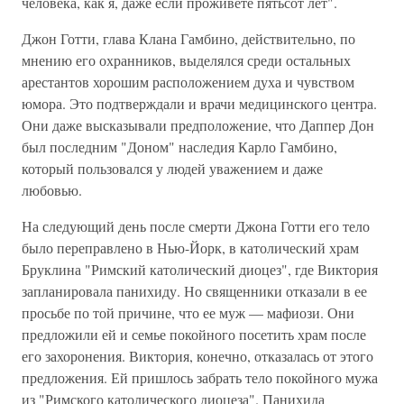
человека, как я, даже если проживете пятьсот лет".
Джон Готти, глава Клана Гамбино, действительно, по
мнению его охранников, выделялся среди остальных
арестантов хорошим расположением духа и чувством
юмора. Это подтверждали и врачи медицинского центра.
Они даже высказывали предположение, что Даппер Дон
был последним "Доном" наследия Карло Гамбино,
который пользовался у людей уважением и даже
любовью.
На следующий день после смерти Джона Готти его тело
было переправлено в Нью-Йорк, в католический храм
Бруклина "Римский католический диоцез", где Виктория
запланировала панихиду. Но священники отказали в ее
просьбе по той причине, что ее муж — мафиози. Они
предложили ей и семье покойного посетить храм после
его захоронения. Виктория, конечно, отказалась от этого
предложения. Ей пришлось забрать тело покойного мужа
из "Римского католического диоцеза". Панихида