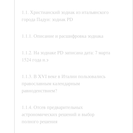
1.1. Христианский зодиак из итальянского
города Падуи: зодиак PD
1.1.1. Описание и расшифровка зодиака
1.1.2. На зодиаке PD записана дата: 7 марта
1524 года н.э
1.1.3. В XVI веке в Италии пользовались
православным календарным
равноденствием?
1.1.4. Отсев предварительных
астрономических решений и выбор
полного решения