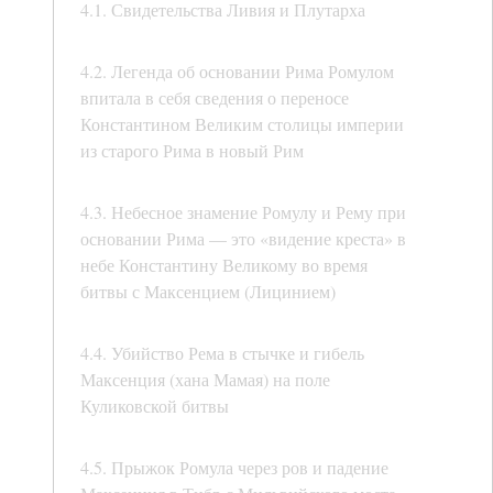
4.1. Свидетельства Ливия и Плутарха
4.2. Легенда об основании Рима Ромулом
впитала в себя сведения о переносе
Константином Великим столицы империи
из старого Рима в новый Рим
4.3. Небесное знамение Ромулу и Рему при
основании Рима — это «видение креста» в
небе Константину Великому во время
битвы с Максенцием (Лицинием)
4.4. Убийство Рема в стычке и гибель
Максенция (хана Мамая) на поле
Куликовской битвы
4.5. Прыжок Ромула через ров и падение