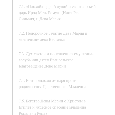
7.1. «Плохой» царь Амулий и евангельский
царь Ирод Мать Ромула (Илия-Рея-
Сильвия) и Дева Мария
7.2. Непорочное Зачатие Дева Мария и
«античная» дева Весталка
7.3. Дух святой и посвященная ему птица-
голубь или дятел Евангельское
Благовещенье Деве Марии
7.4. Козни «плохого» царя против
родившегося Царственного Младенца
7.5. Бегство Девы Марии с Христом в
Египет и чудесное спасение младенца
Ромула (и Рема)