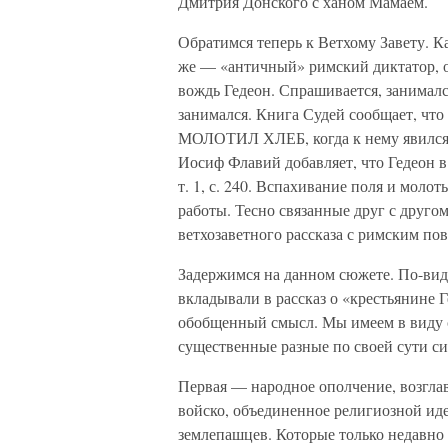
Дмитрия Донского с ханом Мамаем.
Обратимся теперь к Ветхому Завету. 
же — «античный» римский диктатор, о
вождь Гедеон. Спрашивается, занималс
занимался. Книга Судей сообщает,
МОЛОТИЛ ХЛЕБ, когда к нему явился 
Иосиф Флавий добавляет, что Гедеон в
т. 1, с. 240. Вспахивание поля и моло
работы. Тесно связанные друг с друго
ветхозаветного рассказа с римским по
Задержимся на данном сюжете. По-вид
вкладывали в рассказ о «крестьянине 
обобщенный смысл. Мы имеем в виду 
существенные разные по своей сути с
Первая — народное ополчение, возгл
войско, объединенное религиозной иде
землепашцев. Которые только недавно