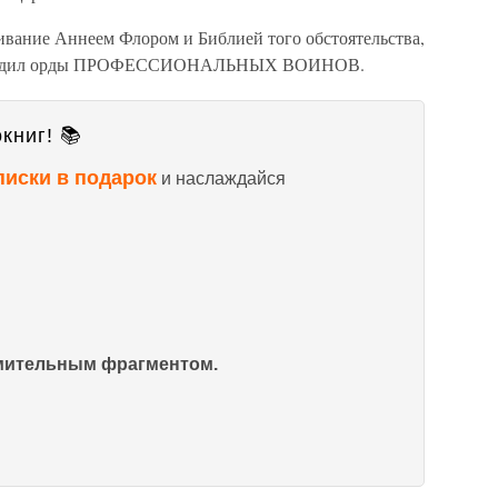
ивание Аннеем Флором и Библией того обстоятельства,
едил орды ПРОФЕССИОНАЛЬНЫХ ВОИНОВ.
книг! 📚
писки в подарок
и наслаждайся
омительным фрагментом.