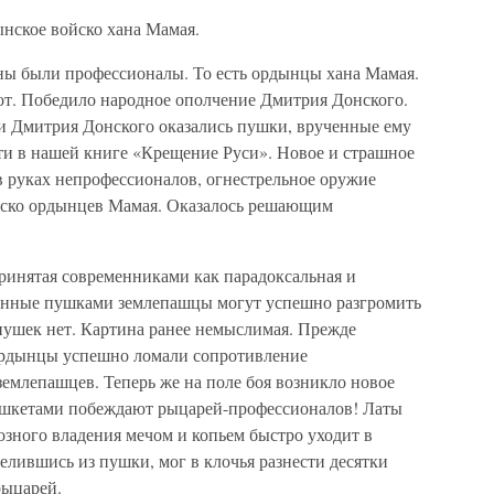
нское войско хана Мамая.
ны были профессионалы. То есть ордынцы хана Мамая.
т. Победило народное ополчение Дмитрия Донского.
и Дмитрия Донского оказались пушки, врученные ему
и в нашей книге «Крещение Руси». Новое и страшное
в руках непрофессионалов, огнестрельное оружие
ойско ордынцев Мамая. Оказалось решающим
принятая современниками как парадоксальная и
женные пушками землепашцы могут успешно разгромить
 пушек нет. Картина ранее немыслимая. Прежде
ордынцы успешно ломали сопротивление
емлепашцев. Теперь же на поле боя возникло новое
шкетами побеждают рыцарей-профессионалов! Латы
озного владения мечом и копьем быстро уходит в
елившись из пушки, мог в клочья разнести десятки
рыцарей.