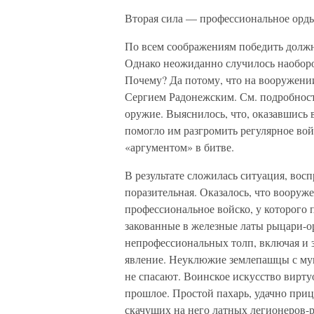
Вторая сила — профессиональное орды
По всем соображениям победить долж
Однако неожиданно случилось наоборо
Почему? Да потому, что на вооружени
Сергием Радонежским. См. подробност
оружие. Выяснилось, что, оказавшись 
помогло им разгромить регулярное в
«аргументом» в битве.
В результате сложилась ситуация, вос
поразительная. Оказалось, что воору
профессиональное войско, у которого
закованные в железные латы рыцари-
непрофессиональных толп, включая и з
явление. Неуклюжие землепашцы с му
не спасают. Воинское искусство вирту
прошлое. Простой пахарь, удачно приц
скачущих на него латных легионеров-