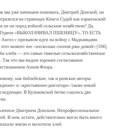
Как мы уже начинаем понимать, Дмитрий Донской, он
тразился на страницах Книги Судей как израильский
я ли он перед войной сельским хозяйством? Да,
 что Гедеон «ВЫКОЛАЧИВАЛ ПШЕНИЦУ», ТО ЕСТЬ
Ангел с призывом идти на войну с Мадиамцами.
 этот момент нес «несколько снопов ржи домой» [108],
тьба хлеба — это самые тяжелые сельскохозяйственные
м. Так что мы видим хорошее согласование
вествованием Аннея Флора.
имому, как библейские, так и римские авторы
Гедеоне» и «крестьянине-диктаторе» также некий
следующее. В Куликовской битве сошлись две
илы.
авленное Дмитрием Донским. Непрофессиональное
ей. В нем, кстати, действительно могло быть много
 пахали землю и молотили хлеб.