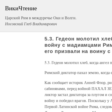
ВикиЧтение
Царский Рим в междуречье Оки и Волги.
Носовский Глеб Владимирович
5.3. Гедеон молотил хлеб
войну с мадиамцами Рим
его призвали на воину с
5.3. Гедеон молотил хлеб, когда ангел
Римский диктатор пахал землю, когда 
Как сообщает историк Анней Флор, ри
сабинянами, перед войной ПАХАЛ ЗЕ
ликтор застал диктатора за плугом и с
войну и победил врагов. Поскольку у А
Первой Латинской войне Рима, следова