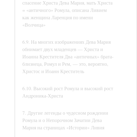
спасение Христа Дева Мария, мать Христа
= «античного» Ромула, описана Ливием
как женщина Ларенция по имени
«Волчица»
6.9. На многих изображениях Дева Мария
обнимает двух младенцев — Христа и
Иоанна Крестителя Два «античных» брата-
близнеца, Ромул и Рем, — это, вероятно,
Христос и Иоанн Креститель
6.10. Высокий рост Ромула и высокий рост
Андроника-Христа
7. Другие легенды о чудесном рождении
Ромула и о Непорочном Зачатии Дева
Мария на страницах «Истории» Ливия