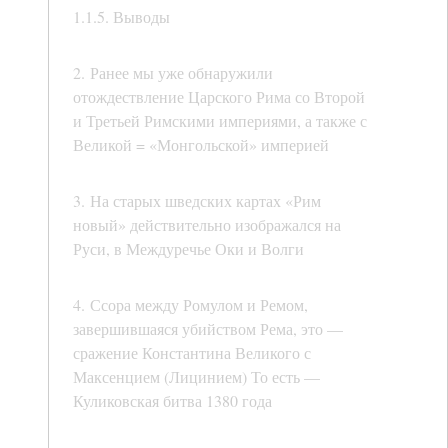
1.1.5. Выводы
2. Ранее мы уже обнаружили
отождествление Царского Рима со Второй
и Третьей Римскими империями, а также с
Великой = «Монгольской» империей
3. На старых шведских картах «Рим
новый» действительно изображался на
Руси, в Междуречье Оки и Волги
4. Ссора между Ромулом и Ремом,
завершившаяся убийством Рема, это —
сражение Константина Великого с
Максенцием (Лицинием) То есть —
Куликовская битва 1380 года