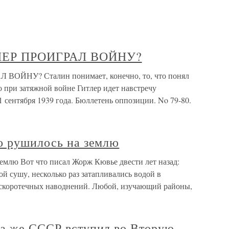
ЛЕР ПРОИГРАЛ ВОЙНУ?
ОЙНУ? Сталин понимает, конечно, то, что понял
о при затяжной войне Гитлер идет навстречу
1 сентября 1939 года. Бюллетень оппозиции. No 79-80.
бо рушилось на землю
землю Вот что писал Жорж Кювье двести лет назад:
ой сушу, несколько раз затапливались водой в
е скоротечных наводнений. Любой, изучающий районы,
да же СССР вступил во Вторую