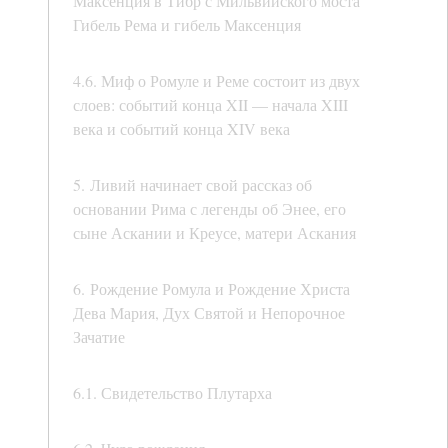
Максенция в Тибр с Мильвийского моста
Гибель Рема и гибель Максенция
4.6. Миф о Ромуле и Реме состоит из двух
слоев: событий конца XII — начала XIII
века и событий конца XIV века
5. Ливий начинает свой рассказ об
основании Рима с легенды об Энее, его
сыне Аскании и Креусе, матери Аскания
6. Рождение Ромула и Рождение Христа
Дева Мария, Дух Святой и Непорочное
Зачатие
6.1. Свидетельство Плутарха