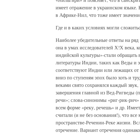
имеет отражение в украинском языке. 
в Африке-Нил, что тоже имеет значени
Где и в каких условиях могли сложитьс
Наиболее убедительные ответы на ряд 
она в умах исследователей Х!Х века, к
индийской культуры»-стали обращать
литературы Индии, таких как Веды и 
соответствуют Индии или лежащих от н
вниз по ступеням эпох было хоть и тр
веками свято сохранялся каждый звук, 
завершения главной из Вед-Ригведы (п
речи»; слова-синонимы «риг-рик-рич» 
всем форме «реку, речешь» и др. Имее
считали (и не без основания!), что в
пространстве-Речении-Реке жизни. Вс
отречение. Вариант отречения одинако