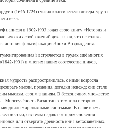
рдуин (1646-1724) считал классическую литературу за
его века.
уф написал в 1902-1903 годах свою книгу «История и
ологических соображений доказывал, что не только
овая история-фальсификация Эпохи Возрождения.
ргументированная!) встречается в трудах ещё многих
а(1842-1901) и многих наших соотечественников,
ная мудрость распространилась, с ними возросла
резирать мысли, предания, догадки невежд; они стали
воим мыслям, своим знаниям. В бесконечном множестве
во…Многоучёность Византии затемнила историю
 наводнило мир ложными системами. В наше время
овестностью, системы падают от прикосновения
иподов или отвергать древность книг ветхозаветных,
и тому, что все десятки миллионов славян вышли из