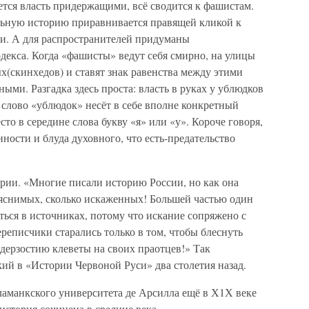
ся власть придержащими, всё сводится к фашистам.
льную историю приравнивается правящей кликой к
и. А для распространителей придуманы
декса. Когда «фашисты» ведут себя смирно, на улицы
(скинхедов) и ставят знак равенства между этими
ми. Разгадка здесь проста: власть в руках у ублюдков
 слово «ублюдок» несёт в себе вполне конкретный
сто в середине слова букву «я» или «у». Короче говоря,
ности и блуда духовного, что есть-предательство
ории. «Многие писали историю России, но как она
яснимых, сколько искаженных! Большей частью один
ться в источниках, потому что искание сопряжено с
реписчики старались только в том, чтобы блеснуть
дерзостию клеветы на своих праотцев!» Так
ий в «Истории Червоной Руси» два столетия назад.
ламанкского университета де Арсилла ещё в Х1Х веке
 история сочинена в средние века.