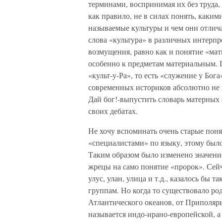
терминами, воспринимая их без труда
как правило, не в силах понять, каким
называемые культуры и чем они отлича
слова «культура» в различных интерпр
возмущения, равно как и понятие «мат
особенно к предметам материальным. Г
«культ-у-Ра», то есть «служение у Бо
современных историков абсолютно не 
Дай бог!-выпустить словарь матерных 
своих дебатах.
Не хочу вспоминать очень старые пон
«специалистами» по языку, этому было
Таким образом было изменено значение
жрецы на само понятие «пророк». Сейча
улус, улан, улица и т.д., казалось бы
группам. Но когда то существовало ро
Атлантического океанов, от Приполярь
называется индо-ирано-европейской, 