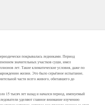
периодически покрывалась ледниками. Период
енением значительных участков суши, имел
ллионов лет. Такие климатические условия, даже по
 зарождению жизни. Это было серьёзное испытание,
ачительной части всего живого, обитавшего до
ло 15 тысяч лет назад и начался период, именуемый
следователи уделяют главное внимание изучению
ем этапам истории, которое оно прошло именно за этот