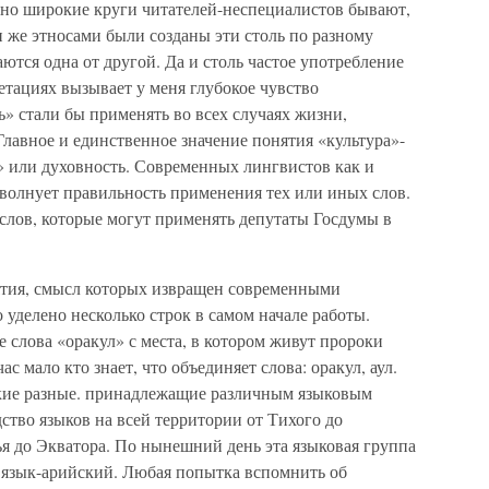
, но широкие круги читателей-неспециалистов бывают,
и же этносами были созданы эти столь по разному
ются одна от другой. Да и столь частое употребление
етациях вызывает у меня глубокое чувство
ь» стали бы применять во всех случаях жизни,
лавное и единственное значение понятия «культура»-
га» или духовность. Современных лингвистов как и
волнует правильность применения тех или иных слов.
слов, которые могут применять депутаты Госдумы в
ятия, смысл которых извращен современными
 уделено несколько строк в самом начале работы.
 слова «оракул» с места, в котором живут пророки
с мало кто знает, что объединяет слова: оракул, аул.
 такие разные. принадлежащие различным языковым
дство языков на всей территории от Тихого до
я до Экватора. По нынешний день эта языковая группа
а язык-арийский. Любая попытка вспомнить об