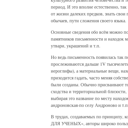
период. И это вполне естественно, так
от жизни далеких предков, знать свои
обычаев, пути сложения своего языка.
Основные сведения обо всём можно п
памятников письменности и находок м
утвари, украшений и т.п.
Но ведь письменность появилась так п
прослеживаются дальше 1V тысячелетия
иероглифы), а материальные вещи, нах
приходится гадать, часто меняя собс
были созданы. Обычно присваивают то
сходства и территориальной близости, 
выбирая это название по месту находок
андроновская-по селу Андроново и т.п.
В трудах, создаваемых по принципу,
ДЛЯ УЧЕНЫХ», авторы широко пользу