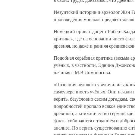
Иезуитский историк и археолог Жан Га
произведения монахов предшествовавш
Немецкий приват-доцент Роберт Балда
критика», где на основании чисто фил
древняя, но даже и ранняя средневек
Подобная серьёзная критика (весьма а
учёных, в частности, Эдвина Джонсон
начиная с М.В.Ломоносова.
«Познания человека увеличились, книж
самоуверенность учёных. Они начали п
верить, безусловно своим догадкам, с
подробностей пропало всякое единст
древнюю, а книжничество германское
факты собираются с тщанием и доброс
анализа. Но верить существованию ант
верить рассказам о Франке и Брите ил