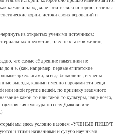
 как каждый народ хочет знать свою историю, начиная
 генетические корни, истоки своих верований и
очерпнуть из открытых учеными источников:
атериальных предметов, то есть остатков жилищ,
оздно, что самые её древние памятники не
 до н.э. (как, например, первые египетские
одимые археологами, всегда безмолвны, и учены
твенные выводы, какими именно народами эти вещи
й или иной группе вещей, по признаку взаимного
название какой-то или такой-то культуры, чаще всего,
 (дьяковская культура-по селу Дьяково или
).
 который мы здесь условно назовем «УЧЕНЫЕ ПИШУТ
ются и этими названиями и сугубо научными