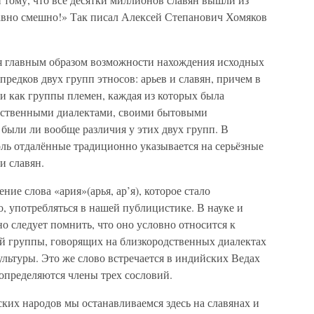
авно смешно!» Так писал Алексей Степанович Хомяков
ся главным образом возможности нахождения исходных
редков двух групп этносов: арьев и славян, причем в
ли как группы племен, каждая из которых была
дственными диалектами, своими бытовыми
были ли вообще различия у этих двух групп. В
оль отдалённые традиционно указывается на серьёзные
и славян.
ние слова «ария»(арья, ар’я), которое стало
о, употребляться в нашей публицистике. В науке и
но следует помнить, что оно условно относится к
й группы, говорящих на близкородственных диалектах
льтуры. Это же слово встречается в индийских Ведах
 определяются члены трех сословий.
ких народов мы останавливаемся здесь на славянах и