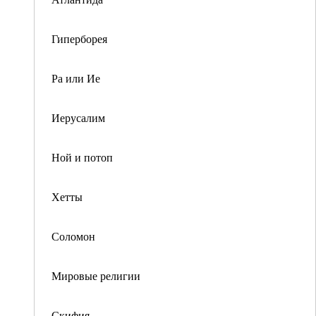
Гиперборея
Ра или Ие
Иерусалим
Ной и потоп
Хетты
Соломон
Мировые религии
Скифия