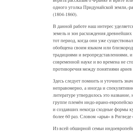
одного уголка Придунайской земли,-р
(1804-1860).
В данной работе наш интерес уделяет
земель и зон расхождения древнейших п
тот период, когда они уже существова
обобщена своим языком или близкоро
традициями и веропредставлениями, и 
современной науке и во времена не ст
противоречия между понятиями ариев 
Здесь следует помнить и уточнить значе
неправомерно, а иногда и спекулятивн
литературе утвердилось это название, 
группе племён индо-ирано-европейско
и создавших некогда сходные формы ку
более 60 раз. Словом «арья» в Ригведе
Из всей обширной семьи индоевропейс