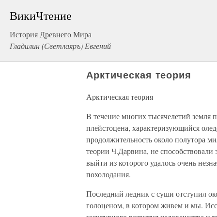
ВикиЧтение
История Древнего Мира
Гладилин (Светлаяръ) Евгений
Арктическая теория
Арктическая теория
В течение многих тысячелетий земля 
плейстоцена, характеризующийся олед
продолжительность около полутора ми
теории Ч.Дарвина, не способствовали
выйти из которого удалось очень незн
похолодания.
Последний ледник с суши отступил око
голоценом, в котором живем и мы. Ис
культурного развития человечества и т