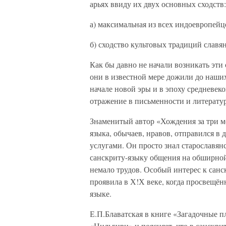
арьях ввиду их двух основных сходств:
а) максимальная из всех индоевропейц
б) сходство культовых традиций славя
Как бы давно не начали возникать эти 
они в известной мере дожили до наших
начале новой эры и в эпоху средневеко
отражение в письменности и литератур
Знаменитый автор «Хождения за три м
языка, обычаев, нравов, отправился в
услугами. Он просто знал старославян
санскриту-языку общения на обширной
немало трудов. Особый интерес к сан
проявила в Х!Х веке, когда просвещён
языке.
Е.П.Блаватская в книге «Загадочные п
«Нильгири» и поясняет, что в санскри