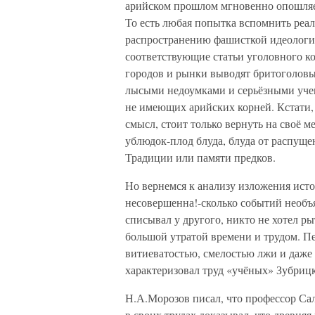
арийском прошлом мгновенно опошляет
То есть любая попытка вспомнить реа
распространению фашисткой идеологи
соответствующие статьи уголовного ко
городов и рынки выводят бритоголовых
лысыми недоумками и серьёзными учены
не имеющих арийских корней. Кстати,
смысл, стоит только вернуть на своё ме
ублюдок-плод блуда, блуда от распущен
Традиции или памяти предков.
Но вернемся к анализу изложения ист
несовершенна!-сколько событий необъ
списывал у другого, никто не хотел ры
большой утратой времени и трудом. Пе
витиеватостью, смелостью лжи и даже 
характеризовал труд «учёных» Зубрицк
Н.А.Морозов писал, что профессор Са
в своих трудах доказывал, что древняя