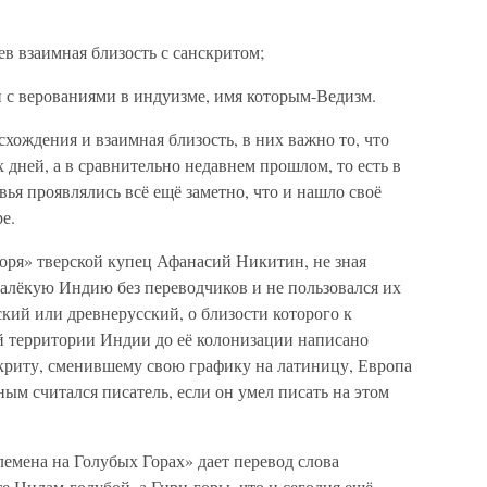
ев взаимная близость с санскритом;
н с верованиями в индуизме, имя которым-Ведизм.
схождения и взаимная близость, в них важно то, что
 дней, а в сравнительно недавнем прошлом, то есть в
вья проявлялись всё ещё заметно, что и нашло своё
е.
оря» тверской купец Афанасий Никитин, не зная
 далёкую Индию без переводчиков и не пользовался их
ский или древнерусский, о близости которого к
 территории Индии до её колонизации написано
скриту, сменившему свою графику на латиницу, Европа
ным считался писатель, если он умел писать на этом
лемена на Голубых Горах» дает перевод слова
те Нилам-голубой, а Гири-горы, что и сегодня ещё