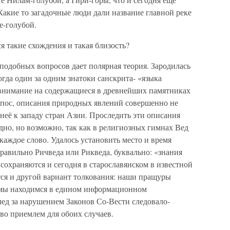
Какие то загадочные люди дали название главной реке
е-голубой.
я такие схождения и такая близость?
подобных вопросов дает полярная теория. Зародилась
огда один за одним знатоки санскрита- «языка
 внимание на содержащиеся в древнейших памятниках
эпос, описания природных явлений совершенно не
её к западу стран Азии. Проследить эти описания
удно, но возможно, так как в религиозных гимнах Вед
каждое слово. Удалось установить место и время
равильно Ричведа или Рикведа, буквально: «знания
сохраняются и сегодня в старославянском в известной
тся и другой вариант толкования: наши пращуры
се мы находимся в едином информационном
лед за нарушением Законов Со-Вести следовало-
во приемлем для обоих случаев.