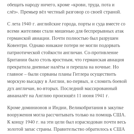
обещать народу ничего, кроме «крови, труда, пота и
слёз». Премьер вёл честный разговор со своей страной.
С лета 1940 г. английские города, порты и суда вместе со
всеми жителями стали мишенью для беспрерывных атак
германской авиации. Почти полностью был разрушен
Ковентри. Однако никакие потери не могли подорвать
патриотической стойкости англичан. Со-противление
Британии было столь яростным, что германская авиация
прекратила дневные налёты и перешла на ночные. Но
главное – были сорваны планы Гитлера осуществить
морскую высадку в Англии, во-первых, и сломить боевой
дух англичан, во-вторых. Последний массированный
авианалёт на Англию произошёл 11 июня 1941 г.
Кроме доминионов и Индии, Великобритания в закупке
вооружения могла рассчитывать только на помощь США.
К концу 1940 г. на эти цели был израсходован почти весь
золотой запас страны. Правительство обратилось к США