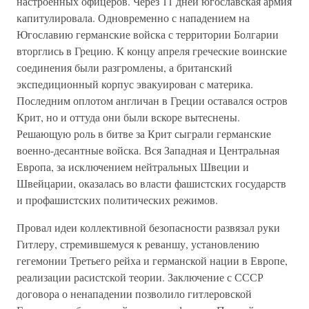
настроенных офицеров. Через 11 дней югославская армия
капитулировала. Одновременно с нападением на
Югославию германские войска с территории Болгарии
вторглись в Грецию. К концу апреля греческие воинские
соединения были разгромлены, а британский
экспедиционный корпус эвакуирован с материка.
Последним оплотом англичан в Греции оставался остров
Крит, но и оттуда они были вскоре вытеснены.
Решающую роль в битве за Крит сыграли германские
военно-десантные войска. Вся Западная и Центральная
Европа, за исключением нейтральных Швеции и
Швейцарии, оказалась во власти фашистских государств
и профашистских политических режимов.
Провал идеи коллективной безопасности развязал руки
Гитлеру, стремившемуся к реваншу, установлению
гегемонии Третьего рейха и германской нации в Европе,
реализации расистской теории. Заключение с СССР
договора о ненападении позволило гитлеровской