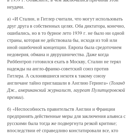
неудачи.
а) «И Сталин, и Гитлер считали, что могут использовать
друг друга в собственных целях. Оба диктатора, конечно,
ошибались, но в то бурное лето 1939 г. не было ни одной
страны, которая не действовала бы, исходя из той или
иной ошибочной концепции. Европа была средоточием
недоверия, обмана и двурушничества. Даже когда
Риббентроп готовился ехать в Москву, Сталин не терял
надежды на англо-франко-советский союз против
Гитлера. А склонявшиеся нехотя к такому союзу
англичане тайно приглашали в Англию Геринга» (
Толанд
Дж., американский журналист, лауреат Пулитцеровской
премии
).
б) «Неспособность правительств Англии и Франции
предпринять действенные меры для заключения альянса с
русскими была тогда же подвергнута резкой критике;
впоследствии её справедливо констатировали все, кто