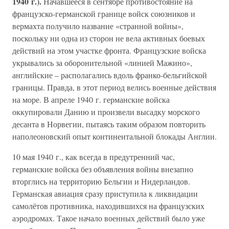
1940 г.).
Начавшееся в сентябре противостояние на
французско-германской границе войск союзников и
вермахта получило название «странной войны»,
поскольку ни одна из сторон не вела активных боевых
действий на этом участке фронта. Французские войска
укрывались за оборонительной «линией Мажино»,
английские – располагались вдоль франко-бельгийской
границы. Правда, в этот период велись военные действия
на море. В апреле 1940 г. германские войска
оккупировали Данию и произвели высадку морского
десанта в Норвегии, пытаясь таким образом повторить
наполеоновский опыт континентальной блокады Англии.
10 мая 1940 г., как всегда в предутренний час,
германские войска без объявления войны внезапно
вторглись на территорию Бельгии и Нидерландов.
Германская авиация сразу приступила к ликвидации
самолётов противника, находившихся на французских
аэродромах. Такое начало военных действий было уже