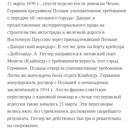
21 марта 1939 г., спустя неделю после
аннексии
Чехии,
Германия предъявила Польше ультимативные требования
о передаче ей «вольного города» Данциг и
предоставлении экстерриториального права на
строительство автострады и железной дороги в
Восточную Пруссию через принадлежавший Польше
«Данцигский коридор». В тот же день на борту крейсера
«Дойчланд» А. Гитлер направился в литовский порт
Мемель (Клайпеду) с требованием вернуть этот город
Германии. Польша отвергла ультимативные требования,
Литва же вынуждена была отдать Клайпеду. Германия
аннулировала договор с Польшей о ненападении,
заключённый в 1934 г. Англо-франко-советские
переговоры о взаимной помощи в случае гитлеровской
агрессии также начались 21 марта. Эти переговоры
велись вяло, без стремления к достижению скорейшего
результата. Гитлер же действовал быстро и решительно,
на опережение.