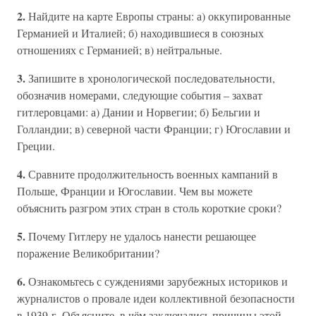
2.
Найдите на карте Европы страны: а) оккупированные
Германией и Италией; б) находившиеся в союзных
отношениях с Германией; в) нейтральные.
3.
Запишите в хронологической последовательности,
обозначив номерами, следующие события – захват
гитлеровцами: а) Дании и Норвегии; б) Бельгии и
Голландии; в) северной части Франции; г) Югославии и
Греции.
4.
Сравните продолжительность военных кампаний в
Польше, Франции и Югославии. Чем вы можете
объяснить разгром этих стран в столь короткие сроки?
5.
Почему Гитлеру не удалось нанести решающее
поражение Великобритании?
6.
Ознакомьтесь с суждениями зарубежных историков и
журналистов о провале идеи коллективной безопасности
в 1939 г. Объясните, в чём заключались причины этой