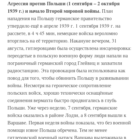
Агрессия против Польши (1 сентября – 2 октября
1939 г.) и начало Второй мировой войны.
План
нападения на Польшу германское правительство
утвердило ещё в апреле 1939 г. 1 сентября 1939 г. на
рассвете, в 4 ч 45 мин, немецкие войска вероломно
вторглись на её территорию. Накануне вечером, 31
августа, гитлеровцами была осуществлена инсценировка:
переодетые в польскую военную форму люди напали на
пограничный германский город Глейвиц и захватили
радиостанцию. Эта провокация была использована как
повод для того, чтобы обвинить Польшу в развязывании
войны. Несмотря на героическое сопротивление
польских войск, хорошо технически оснащённые
соединения вермахта быстро продвигались в глубь
Польши. Уже через неделю, 7 сентября, германские
войска оказались в районе Лодзи, а 8 сентября вышли к
Варшаве. Первая неделя войны показала, что без военной
помощи извне Польша обречена. Тем не менее
гитлеровский военный натиск Варшава выдерживала в