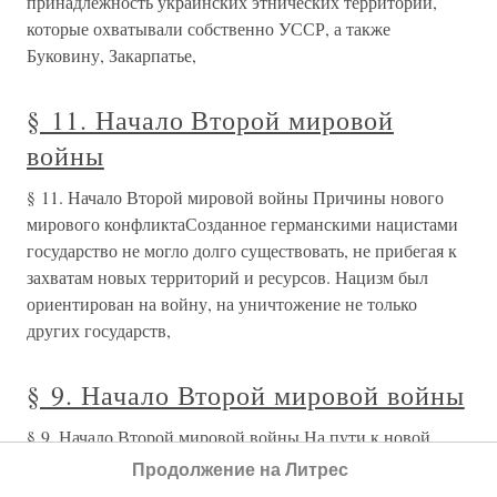
принадлежность украинских этнических территорий,
которые охватывали собственно УССР, а также
Буковину, Закарпатье,
§ 11. Начало Второй мировой
войны
§ 11. Начало Второй мировой войны Причины нового
мирового конфликтаСозданное германскими нацистами
государство не могло долго существовать, не прибегая к
захватам новых территорий и ресурсов. Нацизм был
ориентирован на войну, на уничтожение не только
других государств,
§ 9. Начало Второй мировой войны
§ 9. Начало Второй мировой войны На пути к новой
мировой войне: провал идеи коллективной
Продолжение на Литрес
безопасностиНе встречая реального противодействия, в