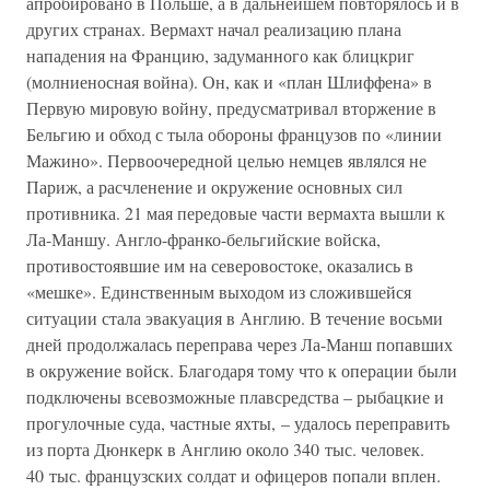
апробировано в Польше, а в дальнейшем повторялось и в
других странах. Вермахт начал реализацию плана
нападения на Францию, задуманного как блицкриг
(молниеносная война). Он, как и «план Шлиффена» в
Первую мировую войну, предусматривал вторжение в
Бельгию и обход с тыла обороны французов по «линии
Мажино». Первоочередной целью немцев являлся не
Париж, а расчленение и окружение основных сил
противника. 21 мая передовые части вермахта вышли к
Ла-Маншу. Англо-франко-бельгийские войска,
противостоявшие им на северовостоке, оказались в
«мешке». Единственным выходом из сложившейся
ситуации стала эвакуация в Англию. В течение восьми
дней продолжалась переправа через Ла-Манш попавших
в окружение войск. Благодаря тому что к операции были
подключены всевозможные плавсредства – рыбацкие и
прогулочные суда, частные яхты, – удалось переправить
из порта Дюнкерк в Англию около 340 тыс. человек.
40 тыс. французских солдат и офицеров попали вплен.