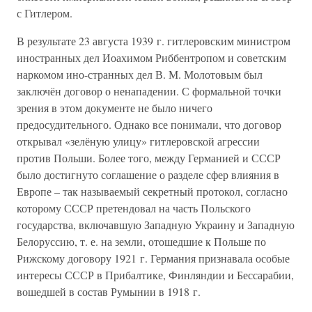
с Гитлером.
В результате 23 августа 1939 г. гитлеровским министром
иностранных дел Иоахимом Риббентропом и советским
наркомом ино-странных дел В. М. Молотовым был
заключён договор о ненападении. С формальной точки
зрения в этом документе не было ничего
предосудительного. Однако все понимали, что договор
открывал «зелёную улицу» гитлеровской агрессии
против Польши. Более того, между Германией и СССР
было достигнуто соглашение о разделе сфер влияния в
Европе – так называемый секретный протокол, согласно
которому СССР претендовал на часть Польского
государства, включавшую Западную Украину и Западную
Белоруссию, т. е. на земли, отошедшие к Польше по
Рижскому договору 1921 г. Германия признавала особые
интересы СССР в Прибалтике, Финляндии и Бессарабии,
вошедшей в состав Румынии в 1918 г.