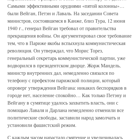
Самыми эффективными орудиями «пятой колонны»…
были Вейган, Петэн и Лаваль. На заседании Совета
министров, состоявшемся в Канже, близ Тура, 12 июня
1940 г., генерал Вейган требовал от правительства
прекращения войны. Он аргументировал свое требование
тем, что в Париже якобы вспыхнула коммунистическая
революция. Он утверждал, что Морис Торез,
генеральный секретарь коммунистической партии, уже
водворился в президентском дворце. Жорж Мандель,
министр внутренних дал, немедленно связался по
телефону с префектом парижской полиции, который
опроверг утверждения Вейгана: никаких беспорядков в
городе нет, население спокойно… Как только Петэну и
Вейгану в сумятице удалось захватить власть, они с
помощью Лаваля и Дарлана немедленно отменили все
политические свободы, заставили народ замолчать и
установили фашистский режим.
С каждым часом нарастало смятение и увеличивалась