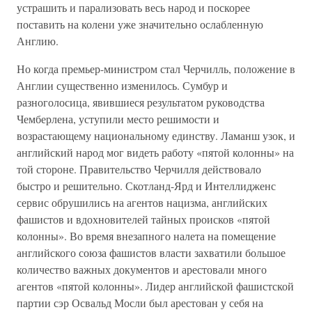
устрашить и парализовать весь народ и поскорее
поставить на колени уже значительно ослабленную
Англию.
Но когда премьер-министром стал Черчилль, положение в
Англии существенно изменилось. Сумбур и
разноголосица, явившиеся результатом руководства
Чемберлена, уступили место решимости и
возрастающему национальному единству. Ламанш узок, и
английский народ мог видеть работу «пятой колонны» на
той стороне. Правительство Черчилля действовало
быстро и решительно. Скотланд-Ярд и Интеллидженс
сервис обрушились на агентов нацизма, английских
фашистов и вдохновителей тайных происков «пятой
колонны». Во время внезапного налета на помещение
английского союза фашистов власти захватили большое
количество важных документов и арестовали много
агентов «пятой колонны». Лидер английской фашистской
партии сэр Освальд Мосли был арестован у себя на