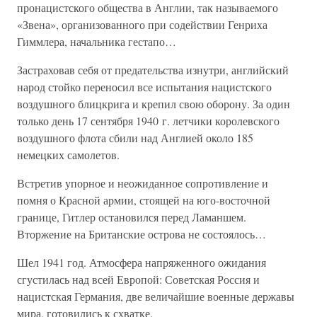
пронацистского общества в Англии, так называемого
«Звена», организованного при содействии Генриха
Гиммлера, начальника гестапо…
Застраховав себя от предательства изнутри, английский
народ стойко переносил все испытания нацистского
воздушного блицкрига и крепил свою оборону. За один
только день 17 сентября 1940 г. летчики королевского
воздушного флота сбили над Англией около 185
немецких самолетов.
Встретив упорное и неожиданное сопротивление и
помня о Красной армии, стоящей на юго-восточной
границе, Гитлер остановился перед Ламаншем.
Вторжение на Британские острова не состоялось…
Шел 1941 год. Атмосфера напряженного ожидания
сгустилась над всей Европой: Советская Россия и
нацистская Германия, две величайшие военные державы
мира, готовились к схватке.