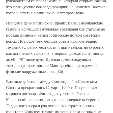
руководством генерала Вейгана, который открыто заявил,
что французские бомбардировщики на Ближнем Востоке
готовы лететь на бакинские нефтепромыслы.
Изо дня в день английские, французские, американские
газеты в кричащих заголовках возвещали блистательные
победы финнов и катастрофические потери советских
войск. Но после трех месяцев боев в исключительно
трудных условиях местности и при невероятно суровых
климатических условиях, в морозы, доходившие иногда
до 60—70° ниже нуля, Красная армия сокрушила
«неприступную» линию Маннергейма и разгромила
финские вооруженные силы.[86]
Военные действия между Финляндией и Советским
Союзом прекратились 12 марта 1940 г. По условиям
мирного договора Финляндия уступила России
Карельский перешеек, западное и северное побережье
Ладожского озера и ряд островных стратегических
пунктов в Финском заливе, имеющих важное значение