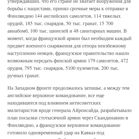
утверждавший, что его стране не хватает вооружения для
борьбы с нацистами, принял срочные меры к отправке в
Финляндию 144 английских самолетов, 114 тяжелых
орудий, 185 тыс. снарядов, 50 тыс. гранат, 15 700
авиабомб, 100 тыс. шинелей и 48 санитарных машин. В
момент, когда французской армии был необходим каждый
предмет военного снаряжения для отпора неизбежному
наступлению немцев, французское правительство нашло
возможным передать финской армии 179 самолетов, 472
орудия, 795 тыс. снарядов, 5100 пулеметов, 200 тыс.
ручных гранат.
На Западном фронте продолжалось затишье, а между тем
английское верховное командование, все еще
находившееся под влиянием антисоветских
милитаристов вроде генерала Айронсайда, разрабатывало
план посылки стотысячной армии через Скандинавию в
Финляндию, а французское верховное командование
готовило одновременный удар на Кавказ под