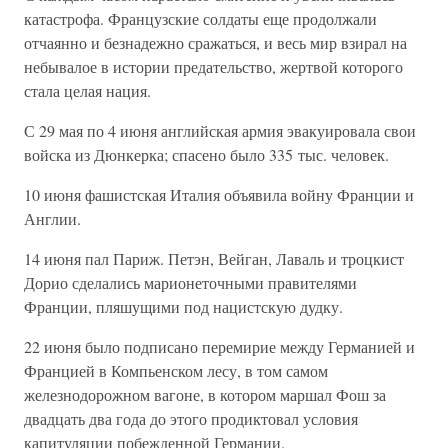
катастрофа. Французские солдаты еще продолжали
отчаянно и безнадежно сражаться, и весь мир взирал на
небывалое в истории предательство, жертвой которого
стала целая нация.
С 29 мая по 4 июня английская армия эвакуировала свои
войска из Дюнкерка; спасено было 335 тыс. человек.
10 июня фашистская Италия объявила войну Франции и
Англии.
14 июня пал Париж. Петэн, Вейган, Лаваль и троцкист
Дорио сделались марионеточными правителями
Франции, пляшущими под нацистскую дудку.
22 июня было подписано перемирие между Германией и
Францией в Компьенском лесу, в том самом
железнодорожном вагоне, в котором маршал Фош за
двадцать два года до этого продиктовал условия
капитуляции побежденной Германии.