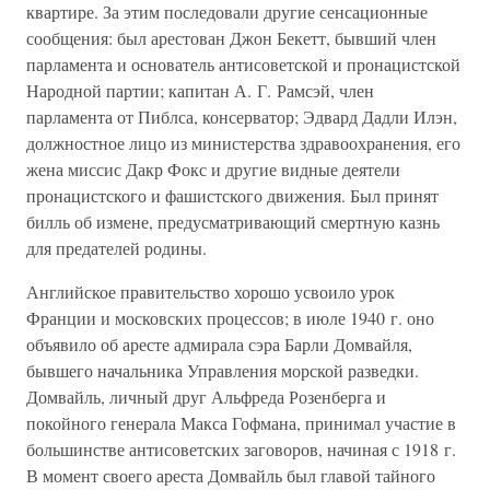
квартире. За этим последовали другие сенсационные
сообщения: был арестован Джон Бекетт, бывший член
парламента и основатель антисоветской и пронацистской
Народной партии; капитан А. Г. Рамсэй, член
парламента от Пиблса, консерватор; Эдвард Дадли Илэн,
должностное лицо из министерства здравоохранения, его
жена миссис Дакр Фокс и другие видные деятели
пронацистского и фашистского движения. Был принят
билль об измене, предусматривающий смертную казнь
для предателей родины.
Английское правительство хорошо усвоило урок
Франции и московских процессов; в июле 1940 г. оно
объявило об аресте адмирала сэра Барли Домвайля,
бывшего начальника Управления морской разведки.
Домвайль, личный друг Альфреда Розенберга и
покойного генерала Макса Гофмана, принимал участие в
большинстве антисоветских заговоров, начиная с 1918 г.
В момент своего ареста Домвайль был главой тайного