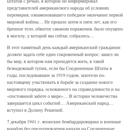
Штатов с речью, в которой он информировал
представителей американского народа об условиях
перемирия, ознаменовавшего победное окончание первой
мировой войны… Не прошло затем и пяти лет, как его
бренное тело, обвитое саваном поражения, было опущено
в могилу, у которой мы сейчас собрались…
В этот памятный день каждый американский гражданин
должен задать себе один сокровенный вопрос: зашел ли
бы мир, в котором нам приходится жить, в такой
безнадежный тупик, если бы Соединенные Штаты в
годы, последовавшие за 1919 годом, захотели по-
настоящему участвовать в борьбе за создание нового
мирового порядка, основанного на справедливости и на
«постоянной заботе о мире»… В истории человечества
завершается цикл событий… Американский народ…
вступил в Долину Решений.
7 декабря 1941 г. японские бомбардировщики и военные
корабли без предупреждения напали на Соединенные