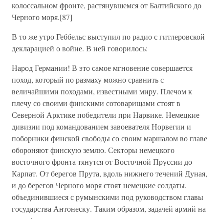
колоссальном фронте, растянувшемся от Балтийского до
Черного моря.[87]
В то же утро Геббельс выступил по радио с гитлеровской
декларацией о войне. В ней говорилось:
Народ Германии! В это самое мгновение совершается
поход, который по размаху можно сравнить с
величайшими походами, известными миру. Плечом к
плечу со своими финскими сотоварищами стоят в
Северной Арктике победители при Нарвике. Немецкие
дивизии под командованием завоевателя Норвегии и
поборники финской свободы со своим маршалом во главе
обороняют финскую землю. Секторы немецкого
восточного фронта тянутся от Восточной Пруссии до
Карпат. От берегов Прута, вдоль нижнего течений Дуная,
и до берегов Черного моря стоят немецкие солдаты,
объединившиеся с румынскими под руководством главы
государства Антонеску. Таким образом, задачей армий на