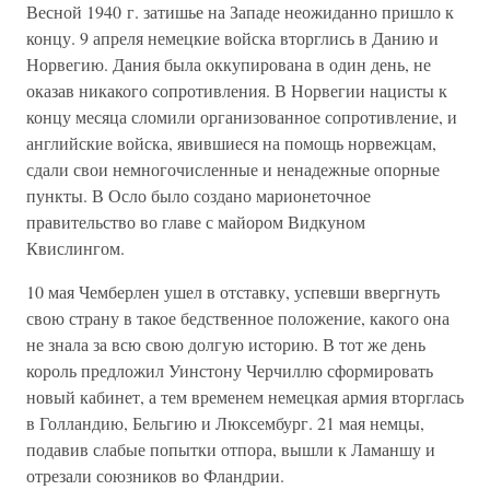
Весной 1940 г. затишье на Западе неожиданно пришло к
концу. 9 апреля немецкие войска вторглись в Данию и
Норвегию. Дания была оккупирована в один день, не
оказав никакого сопротивления. В Норвегии нацисты к
концу месяца сломили организованное сопротивление, и
английские войска, явившиеся на помощь норвежцам,
сдали свои немногочисленные и ненадежные опорные
пункты. В Осло было создано марионеточное
правительство во главе с майором Видкуном
Квислингом.
10 мая Чемберлен ушел в отставку, успевши ввергнуть
свою страну в такое бедственное положение, какого она
не знала за всю свою долгую историю. В тот же день
король предложил Уинстону Черчиллю сформировать
новый кабинет, а тем временем немецкая армия вторглась
в Голландию, Бельгию и Люксембург. 21 мая немцы,
подавив слабые попытки отпора, вышли к Ламаншу и
отрезали союзников во Фландрии.