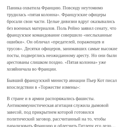
Паника охватила Францию. Повсюду неутомимо
трудилась «пятая колонна». Французские офицеры
бросали свои части. Целые дивизии вдруг оказывались
без военных материалов. Поль Рейно заявил сенату, что
французское командование совершило «неслыханные
ошибки». Он обличал «предателей, пораженцев и
трусов». Десятки офицеров, занимавших самые высокие
посты, подверглись неожиданному аресту. Но они были
арестованы слишком поздно. «Пятая колонна» уже
хозяйничала во Франции.
Бывший французский министр авиации Пьер Кот писал
впоследствии в «Торжестве измены»:
В стране и в армии распоряжались фашисты.
Антикоммунистическая агитация служила дымовой
завесой, под прикрытием которой готовился
политический заговор, рассчитанный на то, чтобы
парализовать Францию и облегчить Гитлеру его дело…