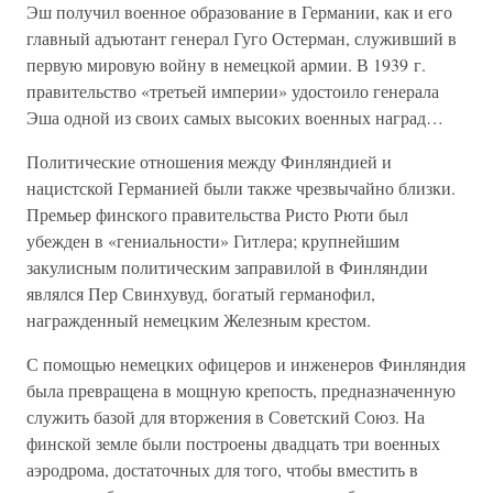
Эш получил военное образование в Германии, как и его
главный адъютант генерал Гуго Остерман, служивший в
первую мировую войну в немецкой армии. В 1939 г.
правительство «третьей империи» удостоило генерала
Эша одной из своих самых высоких военных наград…
Политические отношения между Финляндией и
нацистской Германией были также чрезвычайно близки.
Премьер финского правительства Ристо Рюти был
убежден в «гениальности» Гитлера; крупнейшим
закулисным политическим заправилой в Финляндии
являлся Пер Свинхувуд, богатый германофил,
награжденный немецким Железным крестом.
С помощью немецких офицеров и инженеров Финляндия
была превращена в мощную крепость, предназначенную
служить базой для вторжения в Советский Союз. На
финской земле были построены двадцать три военных
аэродрома, достаточных для того, чтобы вместить в