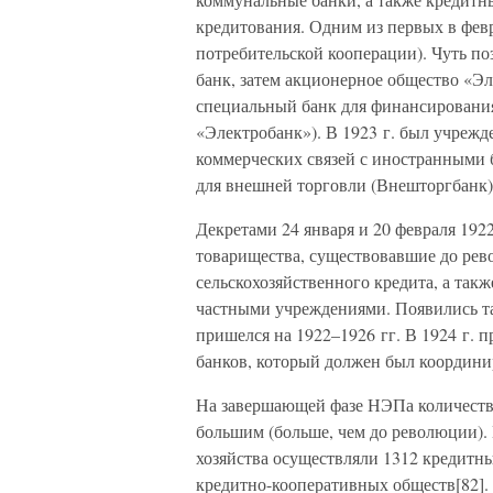
кредитования. Одним из первых в февр
потребительской кооперации). Чуть п
банк, затем акционерное общество «Эл
специальный банк для финансировани
«Электробанк»). В 1923 г. был учреж
коммерческих связей с иностранными 
для внешней торговли (Внешторгбанк)
Декретами 24 января и 20 февраля 192
товарищества, существовавшие до ре
сельскохозяйственного кредита, а так
частными учреждениями. Появились та
пришелся на 1922–1926 гг. В 1924 г. 
банков, который должен был координир
На завершающей фазе НЭПа количеств
большим (больше, чем до революции). 
хозяйства осуществляли 1312 кредитны
кредитно-кооперативных обществ[82].