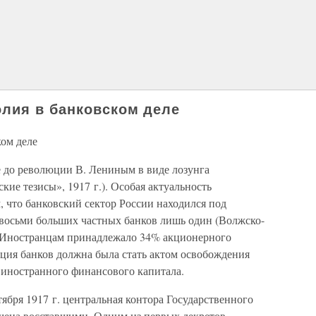
лия в банковском деле
ком деле
 до революции В. Лениным в виде лозунга
кие тезисы», 1917 г.). Особая актуальность
 что банковский сектор России находился под
 восьми больших частных банков лишь один (Волжско-
. Иностранцам принадлежало 34% акционерного
ация банков должна была стать актом освобождения
 иностранного финансового капитала.
ября 1917 г. центральная контора Государственного
чена восставшими. Одним из первых декретов