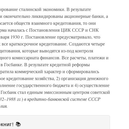
ирование сталинской экономики. В результате
и окончательно ликвидированы акционерные банки, а
асается обществ взаимного кредитования, то они
форма началась с Постановления ЦИК СССР и СНК
варя 1930 г. Постановление предусматривало, что
х все краткосрочное кредитование. Создаются четыре
дитования, которые выводятся из-под контроля
дного комиссариата финансов. Все расчеты, платежи и
в Госбанке. В результате кредитной реформы
тратила коммерческий характер и сформировались
ое кредитование хозяйства, 2) организация денежного
полнение государственного бюджета и 4) осуществление
 Госбанк стал единым эмиссионным центром советской
32–1988 гг.
)
в кредитно-банковской системе СССР
лия.
книг! 📚