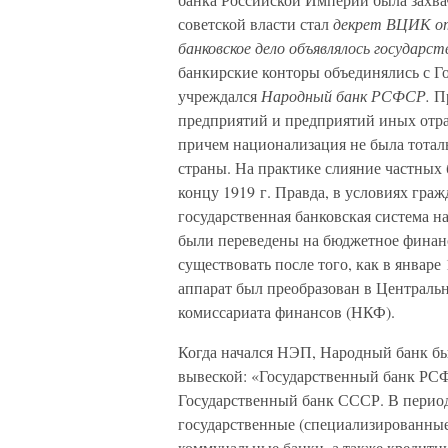
советской власти стал
декрет ВЦИК от 
банковское дело объявлялось государс
банкирские конторы объединялись с Го
учреждался
Народный банк РСФСР.
П
предприятий и предприятий иных отра
причем национализация не была тотал
страны. На практике слияние частных
концу 1919 г. Правда, в условиях гра
государственная банковская система 
были переведены на бюджетное финанс
существовать после того, как в январ
аппарат был преобразован в Централь
комиссариата финансов (НКФ).
Когда начался НЭП, Народный банк был
вывеской: «Государственный банк РСФ
Государственный банк СССР. В период
государственные (специализированные
коммунальные банки, а также кредитн