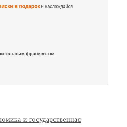
писки в подарок
и наслаждайся
омительным фрагментом.
ономика и государственная