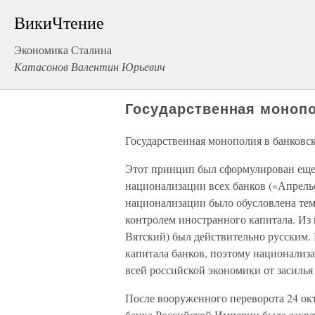
ВикиЧтение
Экономика Сталина
Катасонов Валентин Юрьевич
Государственная монопо
Государственная монополия в банковс
Этот принцип был сформулирован еще
национализации всех банков («Апрельс
национализации было обусловлена тем,
контролем иностранного капитала. Из
Вятский) был действительно русским
капитала банков, поэтому национализ
всей российской экономики от засилья
После вооруженного переворота 24 окт
банка Российской Империи была захва