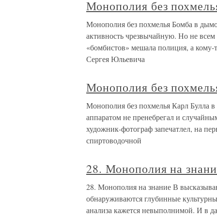
Монополия без похмель
Монополия без похмелья Бомба в дымо
активность чрезвычайную. Но не всем 
«бомбистов» мешала полиция, а кому-т
Сергея Юльевича
Монополия без похмель
Монополия без похмелья Карл Булла в
аппаратом не пренебрегал и случайным
художник-фотограф запечатлел, на пер
спиртоводочной
28. Монополия на знани
28. Монополия на знание В высказыван
обнаруживаются глубинные культурные
анализа кажется невыполнимой. И в да