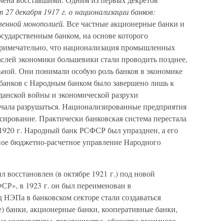
27 декабря 1917 г. о национализации банков:
твенной монополией.
Все частные акционерные банки и
сударственным банком, на основе которого
римечательно, что национализация промышленных
слей экономики большевики стали проводить позднее,
ьной. Они понимали особую роль банков в экономике
 банков с Народным банком было завершено лишь к
жданской войны и экономической разрухи
начала разрушаться. Национализированные предприятия
ирование. Практически банковская система перестала
е 1920 г. Народный банк РСФСР был упразднен, а его
ное бюджетно-расчетное управление Народного
 восстановлен (в октябре 1921 г.) под новой
СР», в 1923 г. он был переименован в
 НЭПа в банковском секторе стали создаваться
) банки, акционерные банки, кооперативные банки,
ые кооперативы, товарищества, общества взаимного