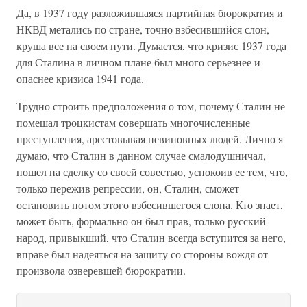
Да, в 1937 году разложившаяся партийная бюрократия и
НКВД метались по стране, точно взбесившийся слон,
круша все на своем пути. Думается, что кризис 1937 года
для Сталина в личном плане был много серьезнее и
опаснее кризиса 1941 года.
Трудно строить предположения о том, почему Сталин не
помешал троцкистам совершать многочисленные
преступления, арестовывая невиновных людей. Лично я
думаю, что Сталин в данном случае смалодушничал,
пошел на сделку со своей совестью, успокоив ее тем, что,
только пережив репрессии, он, Сталин, сможет
остановить потом этого взбесившегося слона. Кто знает,
может быть, формально он был прав, только русский
народ, привыкший, что Сталин всегда вступится за него,
вправе был надеяться на защиту со стороны вождя от
произвола озверевшей бюрократии.