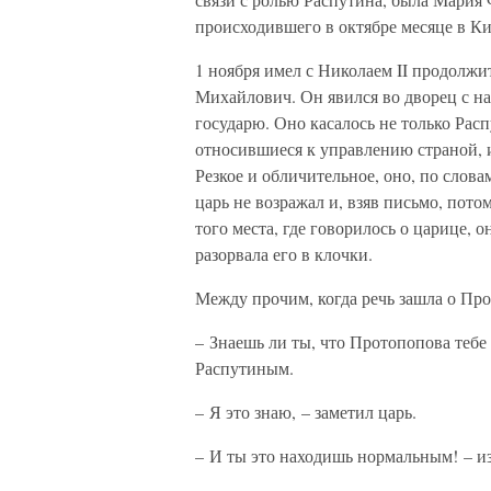
происходившего в октябре месяце в Ки
1 ноября имел с Николаем II продолжи
Михайлович. Он явился во дворец с н
государю. Оно касалось не только Рас
относившиеся к управлению страной, и
Резкое и обличительное, оно, по словам
царь не возражал и, взяв письмо, пот
того места, где говорилось о царице, 
разорвала его в клочки.
Между прочим, когда речь зашла о Пр
– Знаешь ли ты, что Протопопова тебе
Распутиным.
– Я это знаю, – заметил царь.
– И ты это находишь нормальным! – и