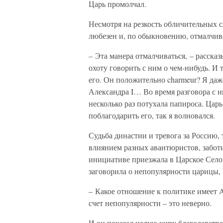
Царь промолчал.
Несмотря на резкость обличительных с
любезен и, по обыкновению, отмалчив
– Эта манера отмалчиваться, – расска
охоту говорить с ним о чем-нибудь. И 
его. Он положительно charmeur? Я даже
Александра I… Во время разговора с ни
несколько раз потухала папироса. Царь
поблагодарить его, так я волновался.
Судьба династии и тревога за Россию
влиянием разных авантюристов, заботи
инициативе приезжала в Царское Село
заговорила о непопулярности царицы, Н
– Какое отношение к политике имеет A
счет непопулярности – это неверно.
И он показал целую кипу благодарстве