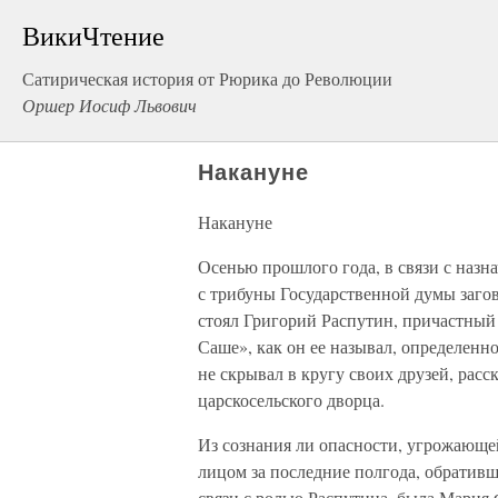
ВикиЧтение
Сатирическая история от Рюрика до Революции
Оршер Иосиф Львович
Накануне
Накануне
Осенью прошлого года, в связи с назна
с трибуны Государственной думы загов
стоял Григорий Распутин, причастный
Саше», как он ее называл, определенно
не скрывал в кругу своих друзей, рас
царскосельского дворца.
Из сознания ли опасности, угрожающей
лицом за последние полгода, обративш
связи с ролью Распутина, была Мария 