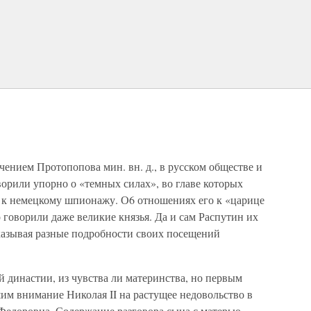
чением Протопопова мин. вн. д., в русском обществе и
орили упорно о «темных силах», во главе которых
 к немецкому шпионажу. О6 отношениях его к «царице
 говорили даже великие князья. Да и сам Распутин их
сказывая разные подробности своих посещений
 династии, из чувства ли материнства, но первым
им внимание Николая II на растущее недовольство в
Федоровна. Содержание разговора сына с матерью,