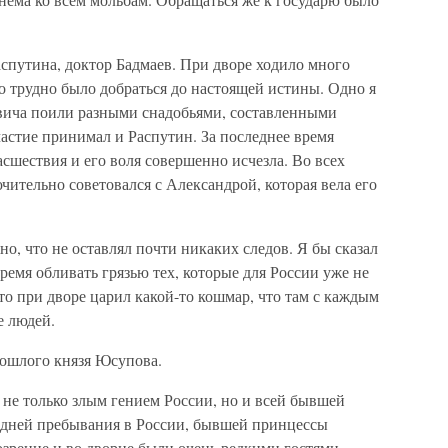
спутина, доктор Бадмаев. При дворе ходило много
о трудно было добраться до настоящей истины. Одно я
овича поили разными снадобьями, составленными
частие принимал и Распутин. За последнее время
асшествия и его воля совершенно исчезла. Во всех
чительно советовался с Александрой, которая вела его
о, что не оставлял почти никаких следов. Я бы сказал
время обливать грязью тех, которые для России уже не
то при дворе царил какой-то кошмар, что там с каждым
е людей.
ошлого князя Юсупова.
не только злым гением России, но и всей бывшей
 дней пребывания в России, бывшей принцессы
озрение и во дворце были очень редкими гостями.