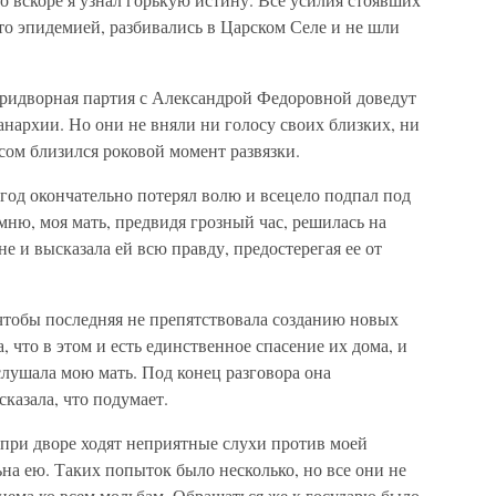
й-то эпидемией, разбивались в Царском Селе и не шли
 придворная партия с Александрой Федоровной доведут
анархии. Но они не вняли ни голосу своих близких, ни
сом близился роковой момент развязки.
год окончательно потерял волю и всецело подпал под
мню, моя мать, предвидя грозный час, решилась на
е и высказала ей всю правду, предостерегая ее от
чтобы последняя не препятствовала созданию новых
 что в этом и есть единственное спасение их дома, и
слушала мою мать. Под конец разговора она
сказала, что подумает.
о при дворе ходят неприятные слухи против моей
ьна ею. Таких попыток было несколько, но все они не
нема ко всем мольбам. Обращаться же к государю было