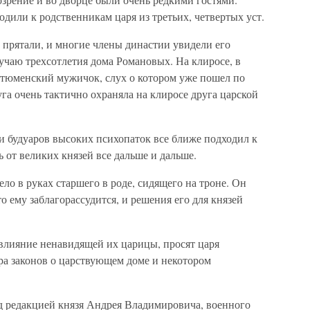
дили к родственникам царя из третьих, четвертых уст.
прятали, и многие члены династии увидели его
учаю трехсотлетия дома Романовых. На клиросе, в
о тюменский мужичок, слух о котором уже пошел по
га очень тактично охраняла на клиросе друга царской
 и будуаров высоких психопаток все ближе подходил к
 от великих князей все дальше и дальше.
ло в руках старшего в роде, сидящего на троне. Он
то ему заблагорассудится, и решения его для князей
 влияние ненавидящей их царицы, просят царя
ра законов о царствующем доме и некотором
од редакцией князя Андрея Владимировича, военного