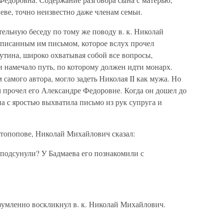
еве, точно неизвестно даже членам семьи.
тельную беседу по тому же поводу в. к. Николай
аписанным им письмом, которое вслух прочел
путина, широко охватывая собой все вопросы,
 намечало путь, по которому должен идти монарх.
 самого автора, могло задеть Николая II как мужа. Но
ом прочел его Александре Федоровне. Когда он дошел до
она с яростью выхватила письмо из рук супруга и
отопопове, Николай Михайлович сказал:
 подсунули? У Бадмаева его познакомили с
зумленно воскликнул в. к. Николай Михайлович.