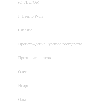
(О. Л. Д’Ор)
I. Начало Руси
Славяне
Происхождение Русского государства
Призвание варягов
Олег
Игорь
Ольга