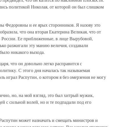
ись политикой Николая, от которой он был слишком
ры Федоровны и ее ярых сторонников. Я назову это
бразила, что она вторая Екатерина Великая, что от
о России. Ее приближенные, в лице Вырубовой,
ько разжигали эту манию величия, создавали
 было никакого выхода.
аря, что он довольно легко расправится с
олитику. С этого дня началась так называемая
ль играл Распутин, о котором я без омерзения не могу
ично, но, на мой взгляд, это был хитрый мужик,
ей с сильной волей, но и те подпадали под его
о Распутин может назначать и смещать министров и
о вскоре я узнал горькую истину. Все усилия стоявших