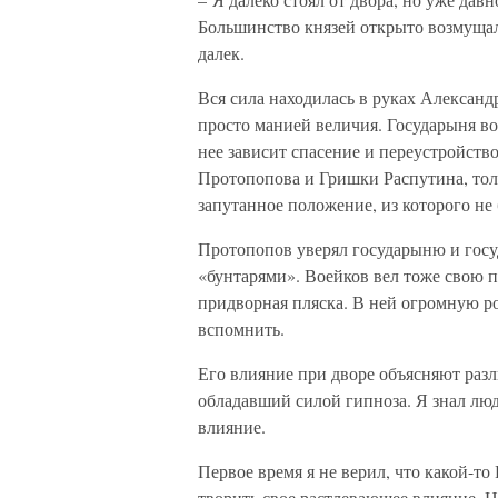
Большинство князей открыто возмущал
далек.
Вся сила находилась в руках Александ
просто манией величия. Государыня воо
нее зависит спасение и переустройств
Протопопова и Гришки Распутина, тол
запутанное положение, из которого не
Протопопов уверял государыню и госуд
«бунтарями». Воейков вел тоже свою п
придворная пляска. В ней огромную ро
вспомнить.
Его влияние при дворе объясняют разл
обладавший силой гипноза. Я знал люд
влияние.
Первое время я не верил, что какой-т
творить свое растлевающее влияние. Н