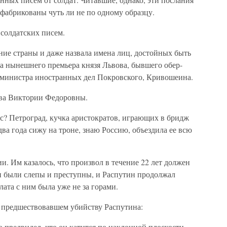
сфабрикованы чуть ли не по одному образцу.
я солдатских писем.
ие страны и даже назвала имена лиц, достойных быть
 нынешнего премьера князя Львова, бывшего обер-
 министра иностранных дел Покровского, Кривошеина.
ва Виктории Федоровны.
ас? Петроград, кучка аристократов, играющих в бридж
ва года сижу на троне, знаю Россию, объездила ее всю
. Им казалось, что произвол в течение 22 лет должен
и были слепы и преступны, и Распутин продолжал
ата с ним была уже не за горами.
, предшествовавшем убийству Распутина:
но предвидел, что он катится по наклонной плоскости.