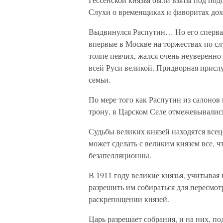
Слухи о временщиках и фаворитах дохо
Выдвинулся Распутин… Но его сперва 
впервые в Москве на торжествах по сл
толпе певчих, жался очень неуверенн
всей Руси великой. Придворная прислу
семьи.
По мере того как Распутин из салонов
трону, в Царском Селе отмежевывались
Судьбы великих князей находятся всеце
может сделать с великим князем все, ч
безапелляционны.
В 1911 году великие князья, учитывая
разрешить им собираться для пересмот
раскрепощении князей.
Царь разрешает собрания, и на них, п