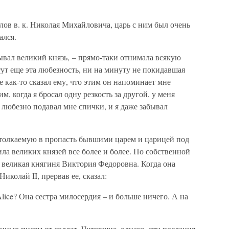
лов в. к. Николая Михайловича, царь с ним был очень
ался.
зывал великий князь, – прямо-таки отнимала всякую
тут еще эта любезность, ни на минуту не покидавшая
 как-то сказал ему, что этим он напоминает мне
м, когда я бросал одну резкость за другой, у меня
 любезно подавал мне спички, и я даже забывал
, толкаемую в пропасть бывшими царем и царицей под
ла великих князей все более и более. По собственной
 великая княгиня Виктория Федоровна. Когда она
иколай II, прервав ее, сказал:
lice? Она сестра милосердия – и больше ничего. А на
нных писем от солдат. Читавшие, однако, эти послания