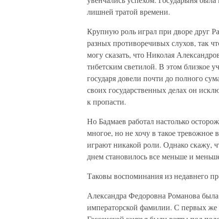
лишней тратой времени.
Крупную роль играл при дворе друг Ра
разных противоречивых слухов, так чт
могу сказать, что Николая Александр
тибетским светилой. В этом близкое у
государя довели почти до полного сум
своих государственных делах он исклю
к пропасти.
Но Бадмаев работал настолько осторожн
многое, но не хочу в такое тревожное 
играют никакой роли. Однако скажу, ч
днем становилось все меньше и меньш
Таковы воспоминания из недавнего пр
Александра Федоровна Романова была 
императорской фамилии. С первых же
Гессенской князья были взяты под под