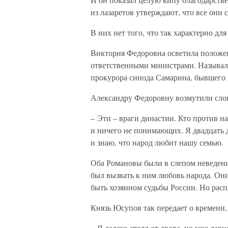
из лазаретов утверждают, что все они 
В них нет того, что так характерно дл
Виктория Федоровна осветила положен
ответственными министрами. Называла
прокурора синода Самарина, бывшего
Александру Федоровну возмутили сло
– Эти – враги династии. Кто против н
и ничего не понимающих. Я двадцать д
и знаю, что народ любит нашу семью.
Оба Романовы были в слепом неведении
был вызвать к ним любовь народа. Он
быть хозяином судьбы России. Но распл
Князь Юсупов так передает о времени
– Я далеко стоял от двора, но уже дав