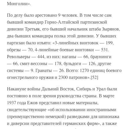
Монголии».
По делу было арестовано 9 человек. В том числе сам
бывший командир Горно-Алтайской партизанской
дивизии Третьяк, его бывший начальник штаба Зырянов,
два бывших командира полка этой дивизии. У бывших
партизан было изъято: «3-линейных винтовок — 199,
обрезы — 70, 4-линейные боевые винтовки — 531.
Револьверы — 444, из них: наганы — 66, браунинги
— 66, смит-вессоны — 178, бульдоги — 126, другие
системы — 9. Гранаты — 26. Всего: 1270 единиц боевого
огнестрельного оружия и 2300 патронов».[52]
Накануне войны Дальний Восток, Сибирь и Урал были
постоянно в поле зрения руководства страны. В марте
1937 года Ежов представил новые материалы,
свидетельствующие «об использовании иностранными
(преимущественно немецкой) разведками для шпионажа
и диверсии представителей германских фирм», а также