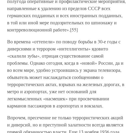
полугода оперативные и профилактические мероприятия,
направленные к удалению из пределов СССР всех
германских подданных и всех иностранных подданных,
в той или иной мере подозрительных по шпионажу и
контрреволюционной работе».[55]
Во времена «оттепели» по поводу борьбы в 30-е годы с
диверсиями и террором «интеллигенты» ядовито
«скалили зубы», отрицая существование самой
проблемы. Однако сегодня, когда в «новой» России, да и
во всем мире, удобно устроившись у экрана телевизора,
обыватель может наслаждаться сообщениями о
террористических актах, взрывах на железных дорогах, в
метро и аэропортах, уже нет оснований для
легкомысленных «насмешек» при просвечивании
карманов пассажиров в аэропортах и вокзалах.
Впрочем, пресечение не только террористических акций
и диверсий, но и преступной халатности всегда является
прямой обязанностью власти. Еще 13 ноября 1936 года