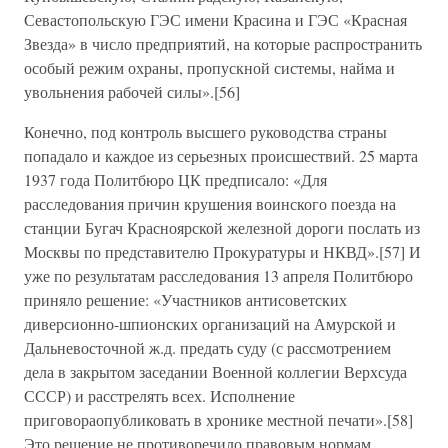
Севастопольскую ГЭС имени Красина и ГЭС «Красная
Звезда» в число предприятий, на которые распространить
особый режим охраны, пропускной системы, найма и
увольнения рабочей силы».[56]
Конечно, под контроль высшего руководства страны
попадало и каждое из серьезных происшествий. 25 марта
1937 года Политбюро ЦК предписало: «Для
расследования причин крушения воинского поезда на
станции Бугач Красноярской железной дороги послать из
Москвы по представителю Прокуратуры и НКВД».[57] И
уже по результатам расследования 13 апреля Политбюро
приняло решение: «Участников антисоветских
диверсионно-шпионских организаций на Амурской и
Дальневосточной ж.д. предать суду (с рассмотрением
дела в закрытом заседании Военной коллегии Верхсуда
СССР) и расстрелять всех. Исполнение
приговораопубликовать в хронике местной печати».[58]
Это решение не противоречило правовым нормам.