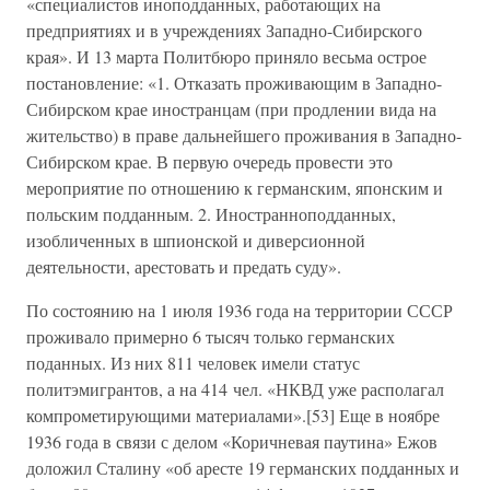
«специалистов иноподданных, работающих на
предприятиях и в учреждениях Западно-Сибирского
края». И 13 марта Политбюро приняло весьма острое
постановление: «1. Отказать проживающим в Западно-
Сибирском крае иностранцам (при продлении вида на
жительство) в праве дальнейшего проживания в Западно-
Сибирском крае. В первую очередь провести это
мероприятие по отношению к германским, японским и
польским подданным. 2. Иностранноподданных,
изобличенных в шпионской и диверсионной
деятельности, арестовать и предать суду».
По состоянию на 1 июля 1936 года на территории СССР
проживало примерно 6 тысяч только германских
поданных. Из них 811 человек имели статус
политэмигрантов, а на 414 чел. «НКВД уже располагал
компрометирующими материалами».[53] Еще в ноябре
1936 года в связи с делом «Коричневая паутина» Ежов
доложил Сталину «об аресте 19 германских подданных и