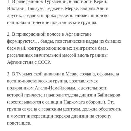
1. В ряде районов Туркмении, в частности Керки,
Илотани, Ташаузе, Теджене, Мерве, Байрам-Али и
других, созданы широко разветвленные шпионско-
националистические повстанческие группы.
2. В прикордонной полосе в Афганистане
формируются… банды, повстанческие кадры из бывших
басмачей, контрреволюционных эмигрантов баев,
расселенных значительной массой вдоль границы
Афганистана с СССР.
3. В Туркменской дивизии в Мерве создана, оформлена
военно-повстанческая группа, возглавляемая
полковником Агали-Исмайловым, к деятельности
которой причастен начполитотдела дивизии Байназаров
(арестовываются с санкции Наркомата обороны). Эта
группа связана с гератским центром, должна обеспечить
в момент интервенции переход дивизии на сторону
повстанцев.