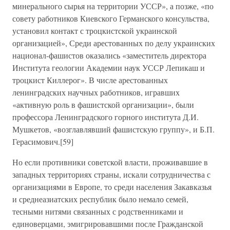
минерального сырья на территории УССР», а позже, «по
совету работников Киевского Германского консульства,
установил контакт с троцкистской украинской
организацией», Среди арестованных по делу украинских
национал-фашистов оказались «заместитель директора
Института геологии Академии наук УССР Лепикаш и
троцкист Киллерог». В числе арестованных
ленинградских научных работников, игравших
«активную роль в фашистской организации», были
профессора Ленинградского горного института Д.И.
Мушкетов, «возглавлявший фашистскую группу», и Б.П.
Герасимович.[59]
Но если противники советской власти, проживавшие в
западных территориях страны, искали сотрудничества с
организациями в Европе, то среди населения Закавказья
и среднеазиатских республик было немало семей,
тесными нитями связанных с родственниками и
единоверцами, эмигрировавшими после Гражданской