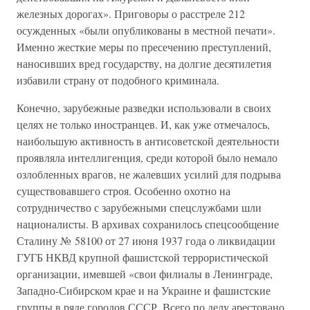
железных дорогах». Приговоры о расстреле 212
осужденных «были опубликованы в местной печати».
Именно жесткие меры по пресечению преступлений,
наносивших вред государству, на долгие десятилетия
избавили страну от подобного криминала.
Конечно, зарубежные разведки использовали в своих
целях не только иностранцев. И, как уже отмечалось,
наибольшую активность в антисоветской деятельности
проявляла интеллигенция, среди которой было немало
озлобленных врагов, не жалевших усилий для подрыва
существовавшего строя. Особенно охотно на
сотрудничество с зарубежными спецслужбами шли
националисты. В архивах сохранилось спецсообщение
Сталину № 58100 от 27 июня 1937 года о ликвидации
ГУГБ НКВД крупной фашистской террористической
организации, имевшей «свои филиалы в Ленинграде,
Западно-Сибирском крае и на Украине и фашистские
группы в ряде городов СССР. Всего по делу арестовано