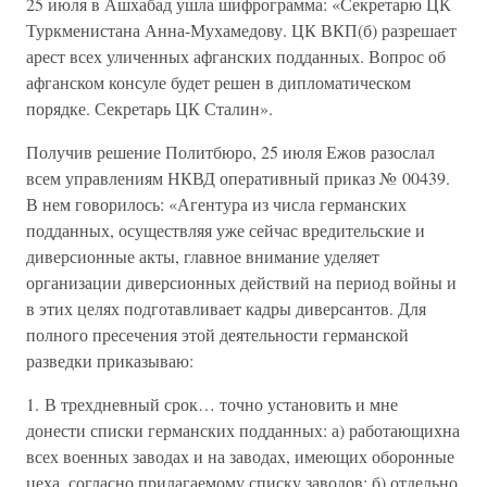
25 июля в Ашхабад ушла шифрограмма: «Секретарю ЦК
Туркменистана Анна-Мухамедову. ЦК ВКП(б) разрешает
арест всех уличенных афганских подданных. Вопрос об
афганском консуле будет решен в дипломатическом
порядке. Секретарь ЦК Сталин».
Получив решение Политбюро, 25 июля Ежов разослал
всем управлениям НКВД оперативный приказ № 00439.
В нем говорилось: «Агентура из числа германских
подданных, осуществляя уже сейчас вредительские и
диверсионные акты, главное внимание уделяет
организации диверсионных действий на период войны и
в этих целях подготавливает кадры диверсантов. Для
полного пресечения этой деятельности германской
разведки приказываю:
1. В трехдневный срок… точно установить и мне
донести списки германских подданных: а) работающихна
всех военных заводах и на заводах, имеющих оборонные
цеха, согласно прилагаемому списку заводов; б) отдельно