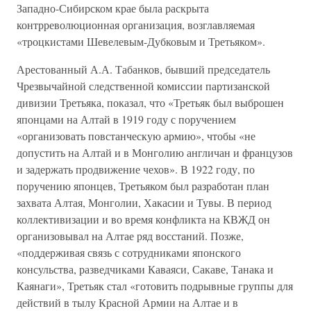
Западно-Сибирском крае была раскрыта
контрреволюционная организация, возглавляемая
«троцкистами Шевелевым-Дубковым и Третьяком».
Арестованный А.А. Табанков, бывший председатель
Чрезвычайной следственной комиссии партизанской
дивизии Третьяка, показал, что «Третьяк был выброшен
японцами на Алтай в 1919 году с поручением
«организовать повстанческую армию», чтобы «не
допустить на Алтай и в Монголию англичан и французов
и задержать продвижение чехов». В 1922 году, по
поручению японцев, Третьяком был разработан план
захвата Алтая, Монголии, Хакасии и Тувы. В период
коллективизации и во время конфликта на КВЖД он
организовывал на Алтае ряд восстаний. Позже,
«поддерживая связь с сотрудниками японского
консульства, разведчиками Каваяси, Сакаве, Танака и
Каянаги», Третьяк стал «готовить подрывные группы для
действий в тылу Красной Армии на Алтае и в