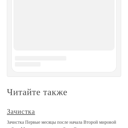
Антанты от каких бы
Глава восьмая. Народные
дружинники с Лубянки Против
китайских шпионов
Глава восьмая. Народные дружинники с Лубянки Против
китайских шпионов Летом 1960 года за иностранными
гражданами, находящимся на территории СССР, вместе с
чекистами присматривали простые советские люди.
Некий вариант Добровольной народной дружины,
популярной в
Глава двадцатая. «Зачистка» ГРУ И
равнодушие к ГКЧП
Глава двадцатая. «Зачистка» ГРУ И равнодушие к ГКЧП