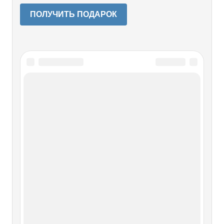
ПОЛУЧИТЬ ПОДАРОК
Читайте также
Зачистка
Зачистка Первые месяцы после начала Второй мировой
войны Мосли и руководимый им Союз имел
возможность продолжить свою деятельность.Но в мае
1940 года к власти пришел Уинстон Черчилль. Этот
шутить не любил!«Было известно, что в то время в
Англии имелось двадцать пять тысяч