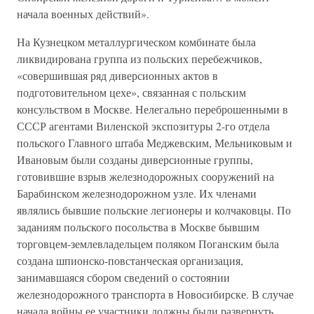
начала военных действий».
На Кузнецком металлургическом комбинате была
ликвидирована группа из польских перебежчиков,
«совершившая ряд диверсионных актов в
подготовительном цехе», связанная с польским
консульством в Москве. Нелегально переброшенными в
СССР агентами Виленской экспозитуры 2-го отдела
польского Главного штаба Меджевским, Мельниковым и
Ивановым были созданы диверсионные группы,
готовившие взрыв железнодорожных сооружений на
Барабинском железнодорожном узле. Их членами
являлись бывшие польские легионеры и колчаковцы. По
заданиям польского посольства в Москве бывшим
торговцем-землевладельцем поляком Поганским была
создана шпионско-повстанческая организация,
занимавшаяся сбором сведений о состоянии
железнодорожного транспорта в Новосибирске. В случае
начала войны ее участники должны были развернуть