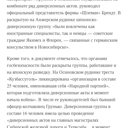
комбинате ряд диверсионных актов, руководил
официальный представитель фирмы «Шлеман» Брендт. В
раскрытую на Анжерском руднике шпионско-
диверсионную группу «были вовлечены как
иностранные специалисты, так и немцы — советские
граждане Якимех и Флорен, — связанные с германским
консульством в Новосибирске».
Кроме того, в документе отмечалось, что органами
госбезопасности были раскрыты группы, работавшие и
на японскую разведку. На Осиновском руднике треста
«Кузбассуголь» ликвидирована «организация в составе
25 человек, именовавшая себя «Народной партией»,
которая подготовляла диверсионные акты в момент
начала войны». В числе ее руководителей был бывший
офицер-колчаковец Грунько. Диверсионная группа в
составе 16 человек имела целью проведение
«диверсионных актов на главных магистралях
Сибирской железной дороги и Турксиба… в момент