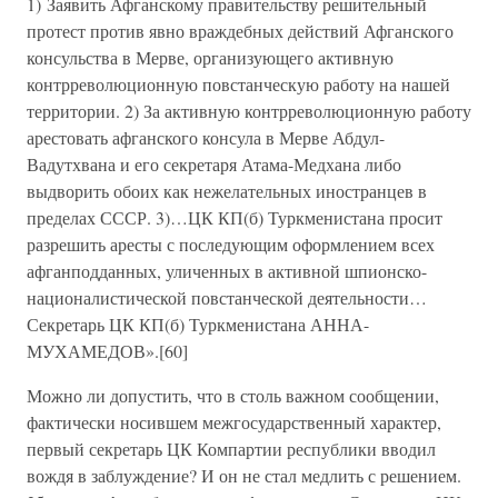
1) Заявить Афганскому правительству решительный
протест против явно враждебных действий Афганского
консульства в Мерве, организующего активную
контрреволюционную повстанческую работу на нашей
территории. 2) За активную контрреволюционную работу
арестовать афганского консула в Мерве Абдул-
Вадутхвана и его секретаря Атама-Медхана либо
выдворить обоих как нежелательных иностранцев в
пределах СССР. 3)…ЦК КП(б) Туркменистана просит
разрешить аресты с последующим оформлением всех
афганподданных, уличенных в активной шпионско-
националистической повстанческой деятельности…
Секретарь ЦК КП(б) Туркменистана АННА-
МУХАМЕДОВ».[60]
Можно ли допустить, что в столь важном сообщении,
фактически носившем межгосударственный характер,
первый секретарь ЦК Компартии республики вводил
вождя в заблуждение? И он не стал медлить с решением.