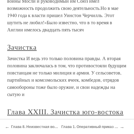
В 1985 году арестовали не только гражданских
специалистов и «кротов» из КГБ — агентов
американской разведки, но и кадровых сотрудников ГРУ.
И все это благодаря данным, которые сообщил Москве
Олдрич Эймс. Также согласно
«Зачистка» Прибалтики
«Зачистка» Прибалтики В середине мая 1941 года
руководство наркомата госбезопасности подготовило
проект «Постановления ЦК ВКП(б) и СНК СССР «О
мероприятиях по очистке Литовской, Латвийской и
Эстонской ССР от антисоветских, уголовных и
социально опасных элементов». В этом
Зачистка территории
Зачистка территории Вслед за чем конные группы
←
→
Глава 8. Неизвестная война Сталина
Глава 1. Оперативный приказ НКВД № 00446
разошлись по московским уделам, разоряя все на пути.