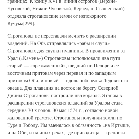
границах. К концу XVI в. линия острогов (Верхне-
Чусовской, Нижне-Чусовской, Керчедан, Сылвенский)
отделяла строгановские земли от непокорного
Кучума[299].
Строгановы не переставали мечтать о расширении
владений. На Обь отправлялись «рабы и слуги»
Строгановых для скупки пушнины. В продвижении за
Урал («Камень») Строгановы использовали два пути:
старый — «чрезкаменный», шедший по Печоре и ее
восточным притокам через перевал и по западным
притокам Оби, и новый — вдоль побережья Ледовитого
океана. Для плавания на восток на берегу Северной
Двины Строгановы построили два корабля. Этапом в
расширении строгановских владений за Уралом стала
середина 70-х годов. 30 мая 1574 г., согласно новой
жалованной грамоте, Строгановы получили земли по
Туре и Тоболу. Им вменялось в обязанность «на Иртыше,
и на Оби, и на иных реках, где пригодитца… крепости