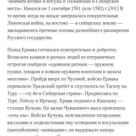
«воевати вотяки и вогулы и Пелымские и Сибирские
места». Начался он 1 сентября 1581 (или 1582) г.[301] В
то время, когда на западе завершалась изнурительная
Ливонская война, на востоке — в сибирских землях —
закладывались прочные основы дальнейшего расширения
Русского государства.
Поход Ермака готовился осмотрительно и добротно.
Волжских казаков и ратных людей из пограничных
острогов снабдили «одеянием ратным — оружием,
пушки, пищали и всяким оружием воинским и запасы
многими». Пройдя вверх по Чусовой, войско Ермака
перевалило Уральский хребет и спустилось по Тагилу на
Туру — «ту бе и Сибирская страна». Продвигаясь по
Туре, Тоболу и Иртышу, Ермак подошел к Кашлыку —
столице Кучума. На засеке Чувашевого мыса произошла
«сеча зла». Войско Кучума, возглавленное татарскими
вассалами и подвластными ему остяцкими и вогульскими
(мансийскими) «князьцами», не выдержало напора