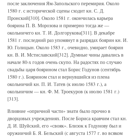
после заключения Ям-Запольского перемирия. Около
1580 г. с исторической сцены сходит кн. С. Д.
Пронский[310]. Около 1581 г. окончилась карьера
боярина П. В. Морозова и примерно тогда же —
окольничего кн. Т. И. Долгорукова[311]. В декабре
1581 г. последний раз упомянут в разрядах боярин кн. И.
Ю. Голицын. Около 1583 г., очевидно, умирает боярин
кн. В. И. Мстиславский[312]. Думные чины давались в
начале 80-х годов очень скупо. На радостях по случаю
свадьбы царя боярином стал Борис Годунов (сентябрь
1580 г.). Боярином стал и вернувшийся из плена
окольничий кн. П. И. Татев (к июлю 1583 г.), а
окольничим — кн. Ф. М. Троекуров (к июлю 1581 г.)
[313].
Влияние «опричной части» знати было прочно в
дворцовых учреждениях. После Бориса кравчим стал кн.
Д. И. Шуйский, его «свояк». Близок к Годунову был и
оружиичий Б. Я. Бельский (с августа 1577 г. во всяком