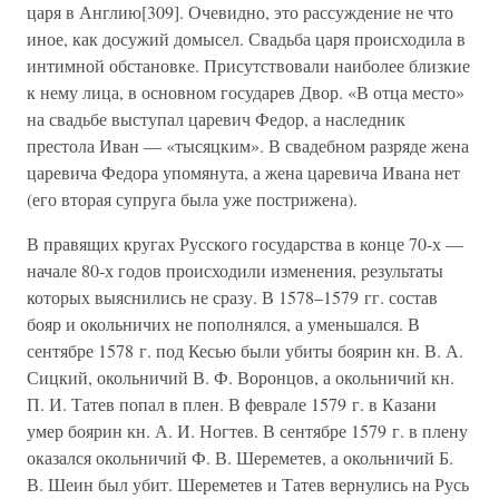
царя в Англию[309]. Очевидно, это рассуждение не что
иное, как досужий домысел. Свадьба царя происходила в
интимной обстановке. Присутствовали наиболее близкие
к нему лица, в основном государев Двор. «В отца место»
на свадьбе выступал царевич Федор, а наследник
престола Иван — «тысяцким». В свадебном разряде жена
царевича Федора упомянута, а жена царевича Ивана нет
(его вторая супруга была уже пострижена).
В правящих кругах Русского государства в конце 70-х —
начале 80-х годов происходили изменения, результаты
которых выяснились не сразу. В 1578–1579 гг. состав
бояр и окольничих не пополнялся, а уменьшался. В
сентябре 1578 г. под Кесью были убиты боярин кн. В. А.
Сицкий, окольничий В. Ф. Воронцов, а окольничий кн.
П. И. Татев попал в плен. В феврале 1579 г. в Казани
умер боярин кн. А. И. Ногтев. В сентябре 1579 г. в плену
оказался окольничий Ф. В. Шереметев, а окольничий Б.
В. Шеин был убит. Шереметев и Татев вернулись на Русь