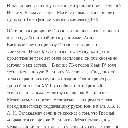
Николин день столицу посетил митрополит вифлеемский
Иоаким. В том же году в Москве побывал митрополит
пульский Тимофей (он здесь и скончался)[305].
Обстановка при дворе Грозного и личная жизнь монарха
в эти годы были крайне запутанными. Анну
Васильчикову по приказу Грозного постригли в
монахини. Исаак Масса писал, что «жену, которая в
продолжение трех лет была бесплодна, он обыкновенно
заточал в монастырь». В конце 70-х годов Иван IV взял
себе в жены некую Василису Мелентьеву. Сведения об
этом сохранились глухие и поздние. Один хронограф
третьей четверти XVII в. сообщает, что Грозный,
«сказывают… имал молитву со вдовою Василисою
Мелентьевою, сиречь с женищем». Это предание дало
повод известному подделыцику рукописей начала XIX в.
А. И. Сулакадзеву сочинить рассказ о том, что Грозный
«обрачился со вдовою Василисою Мелентьевою, юже
мужа ее опричник закла; зело урядна и красна, таковы не