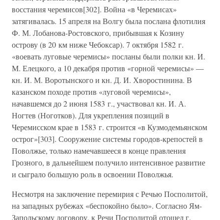
восстания черемисов[302]. Война «в Черемисах»
затягивалась. 15 апреля на Волгу была послана флотилия
Ф. М. Лобанова-Ростовского, прибывшая к Козину
острову (в 20 км ниже Чебоксар). 7 октября 1582 г.
«воевать луговые черемисы» посланы были полки кн. И.
М. Елецкого, а 10 декабря против «горной черемисы» —
кн. И. М. Воротынского и кн. Д. И. Хворостинина. В
казанском походе против «луговой черемисы»,
начавшемся до 2 июня 1583 г., участвовал кн. И. А.
Ногтев (Ноготков). Для укрепления позиций в
Черемисском крае в 1583 г. строится «в Кузмодемьянском
острог»[303]. Сооружение системы городов-крепостей в
Поволжье, только намечавшееся в конце правления
Грозного, в дальнейшем получило интенсивное развитие
и сыграло большую роль в освоении Поволжья.
Несмотря на заключение перемирия с Речью Посполитой,
на западных рубежах «беспокойно было». Согласно Ям-
Запольскому договору, к Речи Посполитой отошел г.