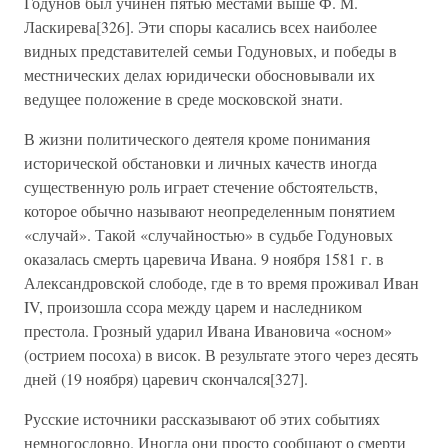
Годунов был учинен пятью местами выше Ф. М.
Ласкирева[326]. Эти споры касались всех наиболее
видных представителей семьи Годуновых, и победы в
местнических делах юридически обосновывали их
ведущее положение в среде московской знати.
В жизни политического деятеля кроме понимания
исторической обстановки и личных качеств иногда
существенную роль играет стечение обстоятельств,
которое обычно называют неопределенным понятием
«случай». Такой «случайностью» в судьбе Годуновых
оказалась смерть царевича Ивана. 9 ноября 1581 г. в
Александровской слободе, где в то время проживал Иван
IV, произошла ссора между царем и наследником
престола. Грозный ударил Ивана Ивановича «осном»
(острием посоха) в висок. В результате этого через десять
дней (19 ноября) царевич скончался[327].
Русские источники рассказывают об этих событиях
немногословно. Иногда они просто сообщают о смерти