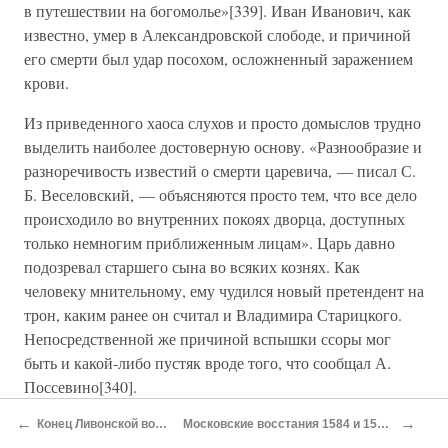
в путешествии на богомолье»[339]. Иван Иванович, как
известно, умер в Александровской слободе, и причиной
его смерти был удар посохом, осложненный заражением
крови.
Из приведенного хаоса слухов и просто домыслов трудно
выделить наиболее достоверную основу. «Разнообразие и
разноречивость известий о смерти царевича, — писал С.
Б. Веселовский, — объясняются просто тем, что все дело
происходило во внутренних покоях дворца, доступных
только немногим приближенным лицам». Царь давно
подозревал старшего сына во всяких кознях. Как
человеку мнительному, ему чудился новый претендент на
трон, каким ранее он считал и Владимира Старицкого.
Непосредственной же причиной вспышки ссоры мог
быть и какой-либо пустяк вроде того, что сообщал А.
Поссевино[340].
←
→
Смерть царевича Ивана резко изменила ситуацию при
Конец Ливонской войны
Московские восстания 1584 и 1586 гг