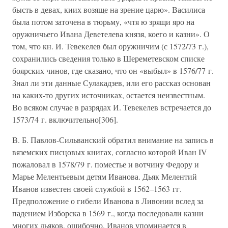
бысть в девах, киих возяще на зрение царю». Василиса
была потом заточена в тюрьму, «чтя ю зрящи яро на
оружничьего Ивана Деветелева князя, коего и казни». О
том, что кн. И. Тевекелев был оружничим (с 1572/73 г.),
сохранились сведения только в Шереметевском списке
боярских чинов, где сказано, что он «выбыл» в 1576/77 г.
Знал ли эти данные Сулакадзев, или его рассказ основан
на каких-то других источниках, остается неизвестным.
Во всяком случае в разрядах И. Тевекелев встречается до
1573/74 г. включительно[306].
В. Б. Павлов-Сильванский обратил внимание на запись в
вяземских писцовых книгах, согласно которой Иван IV
пожаловал в 1578/79 г. поместье и вотчину Федору и
Марье Мелентьевым детям Иванова. Дьяк Мелентий
Иванов известен своей службой в 1562–1563 гг.
Предположение о гибели Иванова в Ливонии вслед за
падением Изборска в 1569 г., когда последовали казни
многих дьяков, ошибочно. Иванов упоминается в