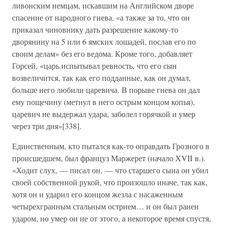
ливонским немцам, искавшим на Английском дворе
спасение от народного гнева, «а также за то, что он
приказал чиновнику дать разрешение какому-то
дворянину на 5 или 6 ямских лошадей, послав его по
своим делам» без его ведома. Кроме того, добавляет
Горсей, «царь испытывал ревность, что его сын
возвеличится, так как его подданные, как он думал,
больше него любили царевича. В порыве гнева он дал
ему пощечину (метнул в него острым концом копья),
царевич не выдержал удара, заболел горячкой и умер
через три дня»[338].
Единственным, кто пытался как-то оправдать Грозного в
происшедшем, был француз Маржерет (начало XVII в.).
«Ходит слух, — писал он, — что старшего сына он убил
своей собственной рукой, что произошло иначе, так как,
хотя он и ударил его концом жезла с насаженным
четырехгранным стальным острием… и он был ранен
ударом, но умер он не от этого, а некоторое время спустя,