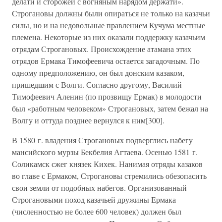
делати и сторожей с вогняным нарядом держати».
Строгановы должны были опираться не только на казачьи
силы, но и на недовольные правлением Кучума местные
племена. Некоторые из них оказали поддержку казачьим
отрядам Строгановых. Происхождение атамана этих
отрядов Ермака Тимофеевича остается загадочным. По
одному предположению, он был донским казаком,
пришедшим с Волги. Согласно другому, Василий
Тимофеевич Аленин (по прозвищу Ермак) в молодости
был «работным человеком» Строгановых, затем бежал на
Волгу и оттуда позднее вернулся к ним[300].
В 1580 г. владения Строгановых подверглись набегу
мансийского мурзы Бекбелия Агтаева. Осенью 1581 г.
Соликамск сжег князек Кихек. Нанимая отряды казаков
во главе с Ермаком, Строгановы стремились обезопасить
свои земли от подобных набегов. Организованный
Строгановыми поход казачьей дружины Ермака
(численностью не более 600 человек) должен был