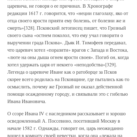
царевича, не говоря о ее причинах. В Хронографе
редакции 1617 г. говорится, что «неции глаголаху, яко от
отца своего ярости прияти ему болезнь, от болезни же и
смерть»[328]. Псковский летописец пишет, что Грозный
своего сына «остнем поколол, что ему учал говорити о
выручении града Пскова». Дьяк И. Тимофеев передавал,
что царевич хотел «поразити» врагов с Запада и Востока,
«люте на оны дыша огнем ярости своея». Погиб он, когда
хотел удержать царя от некоего «неподобства»[329].
Легенда о царевиче Иване как о ратоборце за Псков
скорее всего родилась на Псковщине, где пытались как-то
осмыслить, почему же Грозный не оказал действенной
помощи осажденному городу, и связывали это с гибелью
Ивана Ивановича.
О ссоре Ивана IV с наследником рассказывает и хорошо
осведомленный А. Поссевино, посетивший Москву в
начале 1582 г. Однажды, говорит он, царь неожиданно
вошел в комнату своей невестки, когда она «лежала на