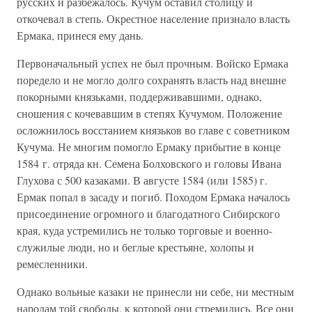
русских и разбежалось. Кучум оставил столицу и
откочевал в степь. Окрестное население признало власть
Ермака, принеся ему дань.
Первоначальный успех не был прочным. Войско Ермака
поредело и не могло долго сохранять власть над внешне
покорными князьками, поддерживавшими, однако,
сношения с кочевавшим в степях Кучумом. Положение
осложнилось восстанием князьков во главе с советником
Кучума. Не многим помогло Ермаку прибытие в конце
1584 г. отряда кн. Семена Болховского и головы Ивана
Глухова с 500 казаками. В августе 1584 (или 1585) г.
Ермак попал в засаду и погиб. Походом Ермака началось
присоединение огромного и благодатного Сибирского
края, куда устремились не только торговые и военно-
служилые люди, но и беглые крестьяне, холопы и
ремесленники.
Однако вольные казаки не принесли ни себе, ни местным
народам той свободы, к которой они стремились. Все они