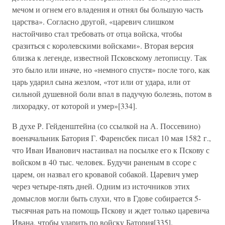
мечом и огнем его владения и отнял бы большую часть
царства». Согласно другой, «царевич слишком
настойчиво стал требовать от отца войска, чтобы
сразиться с королевскими войсками». Вторая версия
близка к легенде, известной Псковскому летописцу. Так
это было или иначе, но «немного спустя» после того, как
царь ударил сына жезлом, «тот или от удара, или от
сильной душевной боли впал в падучую болезнь, потом в
лихорадку, от которой и умер»[334].
В духе Р. Гейденштейна (со ссылкой на А. Поссевино)
военачальник Батория Г. Фаренсбек писал 10 мая 1582 г.,
что Иван Иванович настаивал на посылке его к Пскову с
войском в 40 тыс. человек. Будучи раненым в ссоре с
царем, он назвал его кровавой собакой. Царевич умер
через четыре-пять дней. Одним из источников этих
домыслов могли быть слухи, что в Гдове собирается 5-
тысячная рать на помощь Пскову и ждет только царевича
Ивана, чтобы ударить по войску Батория[335].