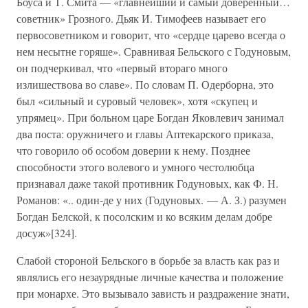
Боуса и Т. Смита — «главнейший и самый доверенный…
советник» Грозного. Дьяк И. Тимофеев называет его
первосоветником и говорит, что «сердце царево всегда о
нем несытне горяше». Сравнивая Бельского с Годуновым,
он подчеркивал, что «первый втораго много
излишествова во славе». По словам П. Одерборна, это
был «сильный и суровый человек», хотя «скупец и
упрямец». При больном царе Богдан Яковлевич занимал
два поста: оружничего и главы Аптекарского приказа,
что говорило об особом доверии к нему. Позднее
способности этого волевого и умного честолюбца
признавал даже такой противник Годуновых, как Ф. Н.
Романов: «.. один-де у них (Годуновых. — А. З.) разумен
Богдан Белской, к посолским и ко всяким делам добре
досуж»[324].
Слабой стороной Бельского в борьбе за власть как раз и
являлись его незаурядные личные качества и положение
при монархе. Это вызывало зависть и раздражение знати,