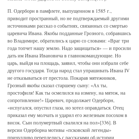
П. Одерборн в памфлете, выпущенном в 1585 г.,
приводит пространный, но не подтверждаемый другими
источниками рассказ о событиях, связанных со смертью
царевича Ивана. Якобы подданные Грозного, собравшись
во Владимире, обратились к царю со словами: «Враг три
года топчет нашу землю. Надо защищаться» — и просили
дать им Ивана Ивановича в главнокомандующие. Но
царь, выйдя на площадь, заявил, чтобы они избрали себе
другого государя. Тогда народ стал упрашивать Ивана IV
не отказываться от престола. Покарав мятежников,
Грозный якобы сказал старшему сыну: «Ах ты,
простофиля! Как ты осмелился на измену, на мятеж, на
сопротивление!» Царевич, продолжает Одерборн,
«испугался, опустил глаза, но хотел оправдаться. Отец
приказал ему молчать и ударил его железным посохом в
висок. Сын полумертвый свалился на пол»[336]. В
версии Одерборна мотивы «псковской легенды»
причудливо переплелись с рассказами об истории