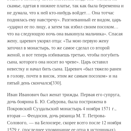
скамье, одетая в нижнее платье, так как была беременна и
не думала, что к ней кто-нибудь войдет… Она тотчас
поднялась ему навстречу». Разгневанный ее видом, царь
«ударил ее по лицу, а затем так избил своим посохом…
что на следующую ночь она выкинула мальчика». Спасая
жену, царевич укорял отца: «Ты мою первую жену
заточил в монастырь, то же самое сделал со второй
женой, и вот теперь избиваешь третью, чтобы погубить
сына, которого она носит во чреве». Царь оставил
невестку и начал бить сына. Царевич «был тяжело ранен
в голову, почти в висок, этим же самым посохом» и на
пятый день скончался[330].
Иван Иванович был женат трижды. Первая его супруга,
дочь боярина Б. Ю. Сабурова, была пострижена в
Покровский Суздальский монастырь 4 ноября 1571 г.,
вторая — Феодосия, дочь рязанца М. Т. Петрова-
Солового, — на Белоозере, скорее всего после 12 ноября
1579 г. (последнее упоминание ее отца в источниках).