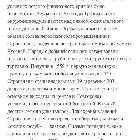
условиях острого финансового кризиса было
невозможно. Вероятно, в 70-е годы Грозный и его
окружение задумываются над планом окончательного
присоединения Сибири. Огромную помощь в этом
оказали сольвычегодские солепромышленники
Строгановы, владевшие бескрайними землями по Каме и
Чусовой. Наряду с добычей соли они организовали
производство железа, рубили лес, вели крупную пушную
торговлю. Получив в 1558 г. первую жалованную
грамоту на «камские изобильные места», к 1579 г.
Строгановы стали владельцами 39 деревень с 203
дворами, городком и монастырем. Их население (в
основном выходцы из центра и Новгорода)
увеличивалось с невероятной быстротой. Каждый
десяток лет оно удваивалось. Для охраны владений
Строгановы получили право «прибирать» (нанимать)
«охочих людей» — казаков. Силами последних, как и
строгановских крестьян, воздвигались крепостцы на