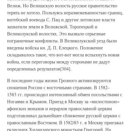
Велиж. Но Велишскую волость русское правительство
терять не хотело. Пользуясь неразмежеванностью границ,
витебский воевода С. Пац и другие литовские власти
захватили земли в Велижской, Торопецкой и
Великолукской волостях. Это вызвало серьезные
пограничные конфликты. В Великолукский уезд были
введены войска кн. Д. П. Елецкого. Положение
складывалось такое, что вот-вот могла вспыхнуть новая
война, если переговоры между сторонами не дадут
определенных результатов[304].
В последние годы жизни Грозного активизируются
сношения России с восточными странами. В 1582–
1583 гг. происходил интенсивный обмен посольствами с
Ногаями и Крымом. Приезд в Москву за «милостиною»
афонских монахов и иерархов православной церкви
подготавливал дальнейшее сближение русской церкви с
православным Востоком. В 1582/83 г. в Москву приезжал
еклисиарх Хиландарского монастыря Григорий. На