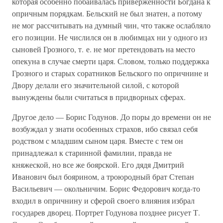
которая особенно побаивалась приверженности Богдана к
опричным порядкам. Бельский не был знатен, а потому
не мог рассчитывать на думный чин, что также ослабляло
его позиции. Не числился он в любимцах ни у одного из
сыновей Грозного, т. е. не мог претендовать на место
опекуна в случае смерти царя. Словом, только поддержка
Грозного и старых соратников Бельского по опричнине и
Двору делали его значительной силой, с которой
вынуждены были считаться в придворных сферах.
Другое дело — Борис Годунов. До поры до времени он не
возбуждал у знати особенных страхов, ибо связал себя
родством с младшим сыном царя. Вместе с тем он
принадлежал к старинной фамилии, правда не
княжеской, но все же боярской. Его дядя Дмитрий
Иванович был боярином, а троюродный брат Степан
Васильевич — окольничим. Борис Федорович когда-то
входил в опричнину и сферой своего влияния избрал
государев дворец. Портрет Годунова позднее рисует Т.