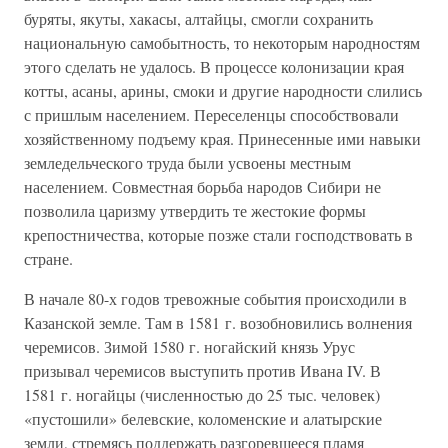
буряты, якуты, хакасы, алтайцы, смогли сохранить
национальную самобытность, то некоторым народностям
этого сделать не удалось. В процессе колонизации края
котты, асаны, арины, смоки и другие народности слились
с пришлым населением. Переселенцы способствовали
хозяйственному подъему края. Принесенные ими навыки
земледельческого труда были усвоены местным
населением. Совместная борьба народов Сибири не
позволила царизму утвердить те жестокие формы
крепостничества, которые позже стали господствовать в
стране.
В начале 80-х годов тревожные события происходили в
Казанской земле. Там в 1581 г. возобновились волнения
черемисов. Зимой 1580 г. ногайский князь Урус
призывал черемисов выступить против Ивана IV. В
1581 г. ногайцы (численностью до 25 тыс. человек)
«пустошили» белевские, коломенские и алатырские
земли, стремясь поддержать разгоревшееся пламя