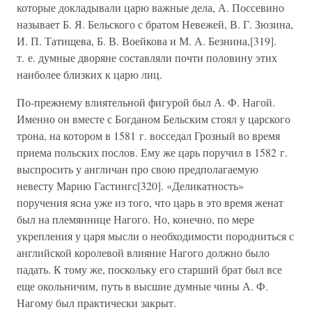
которые докладывали царю важные дела, А. Поссевино
называет Б. Я. Бельского с братом Невежей, В. Г. Зюзина,
И. П. Татищева, Б. В. Воейкова и М. А. Безнина,[319].
т. е. думные дворяне составляли почти половину этих
наиболее близких к царю лиц.
По-прежнему влиятельной фигурой был А. Ф. Нагой.
Именно он вместе с Богданом Бельским стоял у царского
трона, на котором в 1581 г. восседал Грозный во время
приема польских послов. Ему же царь поручил в 1582 г.
выспросить у англичан про свою предполагаемую
невесту Марию Гастингс[320]. «Деликатность»
поручения ясна уже из того, что царь в это время женат
был на племяннице Нагого. Но, конечно, по мере
укрепления у царя мысли о необходимости породниться с
английской королевой влияние Нагого должно было
падать. К тому же, поскольку его старший брат был все
еще окольничим, путь в высшие думные чины А. Ф.
Нагому был практически закрыт.