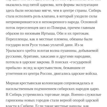
оказались под пятой царизма, хотя формы эксплуатации
здесь были несколько мягче, чем в центре страны. Сибирь
стала исполнять роль клапана, в который уходили силы
непримирившегося и непокоренного народа. Основной
поток переселенцев шел из Поморья, причем главным
образом по низовьям Иртыша, Оби и их притокам.
Переселенцы, как и местные племена, обязаны были
государю всея Руси только уплатой дани. Из-за
Уральского хребта золотая волна пушнины, добываемой
русскими, бурятами, хакасами и другими народами,
потекла в царские закрома. В поисках «государевой
прибыли» вслед за крестьянством, бежавшим от
угнетения из центра России, двигались царские войска.
Мирная крестьянская колонизация сопровождалась и
насильственным подчинением сибирских народов царю.
В Сибирь устремились торговые люди. Военно-служилые
гарнизоны новых городов стали верной опорой царской
власти в Сибири. Если такие местные народы, как