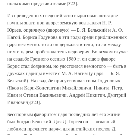
польскими представителями[322].
Из приведенных сведений ясно вырисовываются две
группы знати при дворе: земскую возглавлял Н. Р.
Юрьев, опричную (дворовую) — Б. Я. Бельский и А. Ф.
Нагой. Бориса Годунова в эти годы среди приближенных
царя незаметно: то ли он держался в тени, то ли между
ним и царем пробежала тень недоверия. Во всяком случае
на свадьбе Грозного осенью 1580 г. он еще в фаворе.
Борис стал боярином, но удостоился немногого — быть в
дружках царицы вместе с М. А. Нагим (у царя — Б. Я.
Бельский). На свадьбе присутствовал сонм Годуновых
(Яков и Карп-Константин Михайловичи, Никита, Петр,
Иван и Степан Васильевичи, Андрей Никитич, Дмитрий
Иванович)[323].
Бесспорным фаворитом царя последних лет его жизни
был Богдан Бельский. Для Д. Горсея он — «главный
любимец прежнего царя»; для английских послов Д.