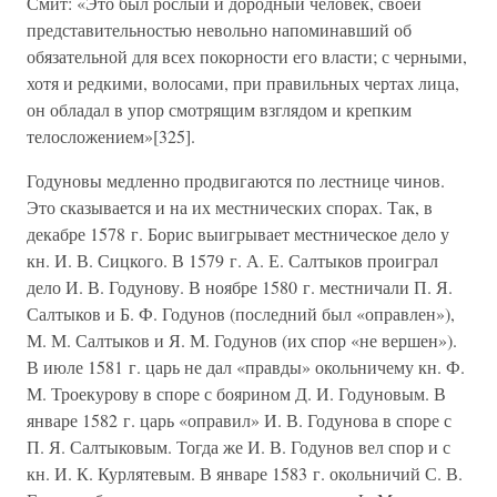
Смит: «Это был рослый и дородный человек, своей
представительностью невольно напоминавший об
обязательной для всех покорности его власти; с черными,
хотя и редкими, волосами, при правильных чертах лица,
он обладал в упор смотрящим взглядом и крепким
телосложением»[325].
Годуновы медленно продвигаются по лестнице чинов.
Это сказывается и на их местнических спорах. Так, в
декабре 1578 г. Борис выигрывает местническое дело у
кн. И. В. Сицкого. В 1579 г. А. Е. Салтыков проиграл
дело И. В. Годунову. В ноябре 1580 г. местничали П. Я.
Салтыков и Б. Ф. Годунов (последний был «оправлен»),
М. М. Салтыков и Я. М. Годунов (их спор «не вершен»).
В июле 1581 г. царь не дал «правды» окольничему кн. Ф.
М. Троекурову в споре с боярином Д. И. Годуновым. В
январе 1582 г. царь «оправил» И. В. Годунова в споре с
П. Я. Салтыковым. Тогда же И. В. Годунов вел спор и с
кн. И. К. Курлятевым. В январе 1583 г. окольничий С. В.