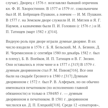
случае). Дворец с 1576 г. возглавлял бывший опричник
кн. Ф. И. Хворостинин. В 1577 и 1579 гг. сокольничим
был И. И. Бобрищев-Пушкин, а ловчим — И. М. Пушкин.
В 1577 г. на Земском дворе служили И. И. Мятлев и Я. Г.
Наумов, а казначеями были П. И. Головин (с 1576 г.) и И.
П. Татищев (март 1582 г.)[314].
Видную роль при дворе играли думные дворяне. В их
число входили в 1576 г. Б. Я. Бельский, М. А. Безнин, Д.
И. Черемисинов (с сентября 1580 по декабрь 1582 г. был
в плену), Б. В. Воейков, И. П. Татищев и В. Г. Зюзин.
Они оставались в этом чине и в 1577 г.[315] В 1579 г.
думным дворянином стал Р. М. Пивов[316]. Все они
были на свадьбе Грозного в 1580 г.[317] Думным
дворянином с 1572 г. был Р. В. Алферьев, но он обычно
именовался печатником (по исполнению главной
обязанности) и только в 1584/85 г. — думным
дворянином и печатником. В 1581 г. дворянином
числился кн. Д. П. Елецкий[318]. Среди 12 «сенаторов»,