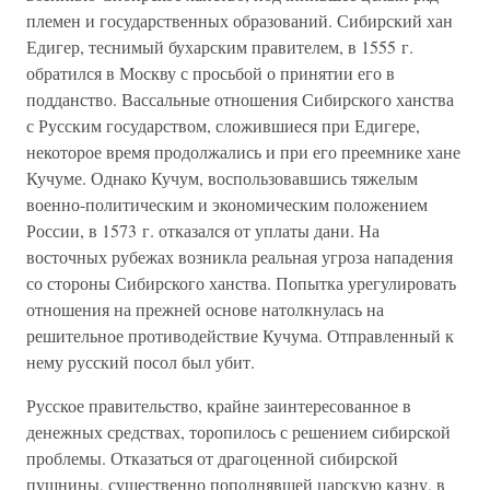
племен и государственных образований. Сибирский хан
Едигер, теснимый бухарским правителем, в 1555 г.
обратился в Москву с просьбой о принятии его в
подданство. Вассальные отношения Сибирского ханства
с Русским государством, сложившиеся при Едигере,
некоторое время продолжались и при его преемнике хане
Кучуме. Однако Кучум, воспользовавшись тяжелым
военно-политическим и экономическим положением
России, в 1573 г. отказался от уплаты дани. На
восточных рубежах возникла реальная угроза нападения
со стороны Сибирского ханства. Попытка урегулировать
отношения на прежней основе натолкнулась на
решительное противодействие Кучума. Отправленный к
нему русский посол был убит.
Русское правительство, крайне заинтересованное в
денежных средствах, торопилось с решением сибирской
проблемы. Отказаться от драгоценной сибирской
пушнины, существенно пополнявшей царскую казну, в