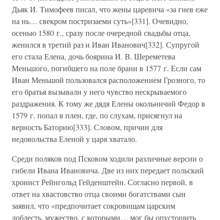
Дьяк И. Тимофеев писал, что жены царевича «за гнев еже
на нь… свекром постризаеми суть»[331]. Очевидно,
осенью 1580 г., сразу после очередной свадьбы отца,
женился в третий раз и Иван Иванович[332]. Супругой
его стала Елена, дочь боярина И. В. Шереметева
Меньшого, погибшего на поле брани в 1577 г. Если сам
Иван Меньшой пользовался расположением Грозного, то
его братья вызывали у него чувство нескрываемого
раздражения. К тому же дядя Елены окольничий Федор в
1579 г. попал в плен, где, по слухам, присягнул на
верность Баторию[333]. Словом, причин для
недовольства Еленой у царя хватало.
Среди поляков под Псковом ходили различные версии о
гибели Ивана Ивановича. Две из них передает польский
хронист Рейнгольд Гейденштейн. Согласно первой, в
ответ на хвастовство отца своими богатствами сын
заявил, что «предпочитает сокровищам царским
доблесть, мужество, с которыми… мог бы опустошить