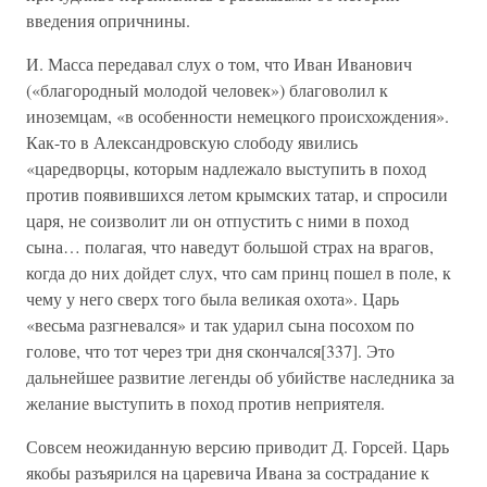
введения опричнины.
И. Масса передавал слух о том, что Иван Иванович
(«благородный молодой человек») благоволил к
иноземцам, «в особенности немецкого происхождения».
Как-то в Александровскую слободу явились
«царедворцы, которым надлежало выступить в поход
против появившихся летом крымских татар, и спросили
царя, не соизволит ли он отпустить с ними в поход
сына… полагая, что наведут большой страх на врагов,
когда до них дойдет слух, что сам принц пошел в поле, к
чему у него сверх того была великая охота». Царь
«весьма разгневался» и так ударил сына посохом по
голове, что тот через три дня скончался[337]. Это
дальнейшее развитие легенды об убийстве наследника за
желание выступить в поход против неприятеля.
Совсем неожиданную версию приводит Д. Горсей. Царь
якобы разъярился на царевича Ивана за сострадание к