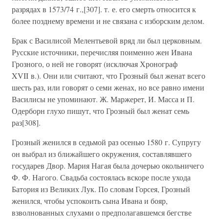
разрядах в 1573/74 г.,[307]. т. е. его смерть относится к
более позднему времени и не связана с изборским делом.
Брак с Василисой Мелентьевой вряд ли был церковным.
Русские источники, перечисляя поименно жен Ивана
Грозного, о ней не говорят (исключая Хронограф
XVII в.). Они или считают, что Грозный был женат всего
шесть раз, или говорят о семи женах, но все равно имени
Василисы не упоминают. Ж. Маржерет, И. Масса и П.
Одерборн глухо пишут, что Грозный был женат семь
раз[308].
Грозный женился в седьмой раз осенью 1580 г. Супругу
он выбрал из ближайшего окружения, составлявшего
государев Двор. Мария Нагая была дочерью окольничего
Ф. Ф. Нагого. Свадьба состоялась вскоре после ухода
Батория из Великих Лук. По словам Горсея, Грозный
женился, чтобы успокоить сына Ивана и бояр,
взволнованных слухами о предполагавшемся бегстве